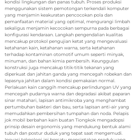
kondisi lingkungan dan panas tubuh. Proses produksi
menggunakan sistem pemotongan terkendali komputer
yang menjamin keakuratan pencocokan pola dan
pemanfaatan material yang optimal, mengurangi limbah
sekaligus menjamin kecocokan sempurna pada berbagai
konfigurasi kendaraan. Langkah pengendalian kualitas
mencakup protokol pengujian ketat yang mengevaluasi
ketahanan kain, ketahanan warna, serta ketahanan
terhadap kontaminan otomotif umum seperti minyak,
minuman, dan bahan kimia pembersih. Keunggulan
konstruksi juga mencakup titik-titik tekanan yang
diperkuat dan jahitan ganda yang mencegah robekan dan
lepasnya jahitan dalam kondisi pemakaian normal.
Perlakuan kain canggih mencakup perlindungan UV yang
mencegah pudarnya warna dan degradasi akibat paparan
sinar matahari, lapisan antimikroba yang menghambat
pertumbuhan bakteri dan bau, serta lapisan anti-air yang
memudahkan pembersihan tumpahan dan noda. Pelapis
jok mobil berbahan kain buatan Tiongkok mengadopsi
prinsip desain ergonomis yang mendukung bentuk alami
tubuh dan postur duduk yang tepat saat mengemudi.
Inovasi teknologi ini bersatu menciptakan produk yang