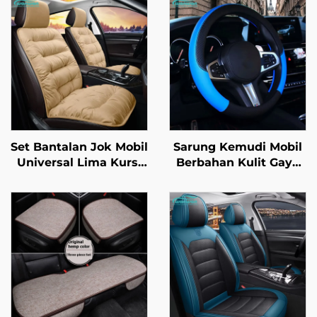
Set Bantalan Jok Mobil
Sarung Kemudi Mobil
Universal Lima Kursi
Berbahan Kulit Gaya
Tebal Hangat Musim
Olahraga Anti Selip
Dingin Set Tiga-Piece
Berlapis Karet
Depan Berlapis
Universal Semua
Pendek Fleece-Lined
Musim untuk Hiasan
Mobil