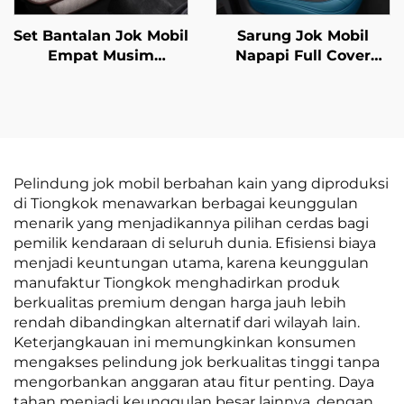
Set Bantalan Jok Mobil
Sarung Jok Mobil
Empat Musim
Napapi Full Cover
Universal Katun Linen
Berbahan Kulit Mudah
Bernapas Belakang
Perawatan Bantalan
Single Seat Untuk
Depan Tahan Lama
Penggunaan Musim
Stylish untuk Semua
Panas
Musim untuk Mobil
Modern City Polo
Pelindung jok mobil berbahan kain yang diproduksi
di Tiongkok menawarkan berbagai keunggulan
menarik yang menjadikannya pilihan cerdas bagi
pemilik kendaraan di seluruh dunia. Efisiensi biaya
menjadi keuntungan utama, karena keunggulan
manufaktur Tiongkok menghadirkan produk
berkualitas premium dengan harga jauh lebih
rendah dibandingkan alternatif dari wilayah lain.
Keterjangkauan ini memungkinkan konsumen
mengakses pelindung jok berkualitas tinggi tanpa
mengorbankan anggaran atau fitur penting. Daya
tahan menjadi keunggulan besar lainnya, dengan