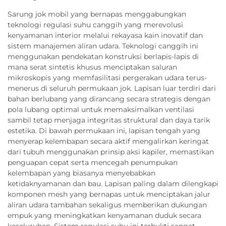
Sarung jok mobil yang bernapas menggabungkan
teknologi regulasi suhu canggih yang merevolusi
kenyamanan interior melalui rekayasa kain inovatif dan
sistem manajemen aliran udara. Teknologi canggih ini
menggunakan pendekatan konstruksi berlapis-lapis di
mana serat sintetis khusus menciptakan saluran
mikroskopis yang memfasilitasi pergerakan udara terus-
menerus di seluruh permukaan jok. Lapisan luar terdiri dari
bahan berlubang yang dirancang secara strategis dengan
pola lubang optimal untuk memaksimalkan ventilasi
sambil tetap menjaga integritas struktural dan daya tarik
estetika. Di bawah permukaan ini, lapisan tengah yang
menyerap kelembapan secara aktif mengalirkan keringat
dari tubuh menggunakan prinsip aksi kapiler, memastikan
penguapan cepat serta mencegah penumpukan
kelembapan yang biasanya menyebabkan
ketidaknyamanan dan bau. Lapisan paling dalam dilengkapi
komponen mesh yang bernapas untuk menciptakan jalur
aliran udara tambahan sekaligus memberikan dukungan
empuk yang meningkatkan kenyamanan duduk secara
keseluruhan. Sistem regulasi suhu ini terbukti sangat