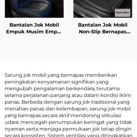
Bantalan Jok Mobil
Bantalan Jok Mobil
Empuk Musim Empat
Non-Slip Bernapas
Full Cover Berbahan
Musim Semi Semua
Kulit Polyester
Bantalan Kursi Kantor
Universal untuk Suku
Tanpa Sandaran
Cadang Mobil
Bantal Bokong
Sarung jok mobil yang bernapas memberikan
peningkatan kenyamanan signifikan yang
mengubah pengalaman berkendara, terutama
selama perjalanan panjang atau dalam kondisi iklim
panas. Berbeda dengan sarung jok tradisional yang
menahan panas dan kelembapan, sarung jok mobil
yang bernapas secara aktif mendorong sirkulasi
udara, mencegah penumpukan keringat yang tidak
nyaman serta menjaga permukaan jok tetap dingin
secara konsisten. Sistem ventilasi yang ditingkatkan