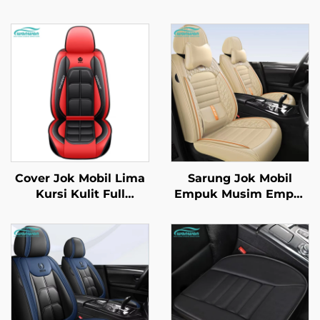
Cover Jok Mobil Lima
Sarung Jok Mobil
Kursi Kulit Full
Empuk Musim Empat
Melingkar Empat
Terbaru Berbahan
Musim Universal
Sutra Es Tahan
Tahan Aus Tahan
Ledakan Bagian
Kotor Bernapas
Depan Berbahan Kulit