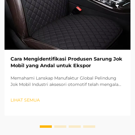
Cara Mengidentifikasi Produsen Sarung Jok
Mobil yang Andal untuk Ekspor
Memahami Lanskap Manufaktur Global Pelindung
Jok Mobil Industri aksesori otomotif telah mengalami
pertumbuhan luar biasa dalam beberapa tahun
terakhir, dengan pelindung jok mobil muncul sebagai
LIHAT SEMUA
segmen penting. Bagi perusahaan yang ingin
memasuki pasar internasional...