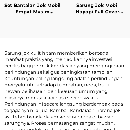
Set Bantalan Jok Mobil
Sarung Jok Mobil
Empat Musim
Napapi Full Cover
Universal Katun Linen
Berbahan Kulit Mudah
Bernapas Belakang
Perawatan Bantalan
Single Seat Untuk
Depan Tahan Lama
Penggunaan Musim
Stylish untuk Semua
Panas
Musim untuk Mobil
Modern City Polo
Sarung jok kulit hitam memberikan berbagai
manfaat praktis yang menjadikannya investasi
cerdas bagi pemilik kendaraan yang menginginkan
perlindungan sekaligus peningkatan tampilan.
Keuntungan paling langsung adalah perlindungan
menyeluruh terhadap tumpahan, noda, bulu
hewan peliharaan, dan keausan umum yang
biasanya merusak kain asli seiring waktu.
Perlindungan ini secara langsung berdampak pada
terjaganya nilai jual kembali kendaraan, karena jok
asli tetap berada dalam kondisi prima di bawah
sarungnya. Proses pemasangan sangat mudah,
tidak memerlukan alat atau layanan profesional,