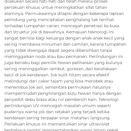
dilakukan secara hati-hati dan telah melalui proses
perlakuan khusus untuk meningkatkan sifat tahan
alaminya. Permukaannya dilapisi dengan beberapa lapisan
pelindung yang menciptakan penghalang tak terlihat
terhadap tumpahan cairan, mencegah penetrasi ke busa
dan struktur jok di bawahnya. Kemajuan teknologi ini
sangat bernilai bagi keluarga dengan anak-anak kecil yang
sering membawa minuman dan camilan, karena tumpahan
yang tidak disengaja dapat segera dibersihkan tanpa
meninggalkan noda atau bau permanen. Perlindungan ini
juga berlaku bagi pemilik hewan peliharaan yang bulunya
sering meninggalkan rambut, goresan, dan kecelakaan
kecil di jok kendaraan. Jok kulit hitam secara efektif
melindungi dari cakar tajam yang bisa merobek atau
menembus jok asli, sementara permukaan halusnya
mempermudah penghilangan bulu hewan hanya dengan
penyedot debu biasa atau rol pembersih kain. Teknologi
perlindungan UV mencegah masalah umum seperti
pudarnya warna jok dan retakan yang terjadi ketika
kendaraan sering terpapar sinar matahari langsung.
Perlakuan khusus ini memantulkan sinar ultraviolet
berbahaya sambil mempertahankan warna hitam pekat