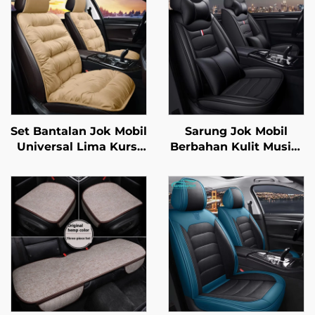
Set Bantalan Jok Mobil
Sarung Jok Mobil
Universal Lima Kursi
Berbahan Kulit Musim
Tebal Hangat Musim
Empat Universal
Dingin Set Tiga-Piece
Tahan Kotor Empuk
Depan Berlapis
Mudah Perawatan
Pendek Fleece-Lined
Aksesori Jok Mobil