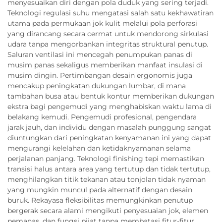
menyesuaikan diri dengan pola duduk yang sering terjadi.
Teknologi regulasi suhu mengatasi salah satu kekhawatiran
utama pada permukaan jok kulit melalui pola perforasi
yang dirancang secara cermat untuk mendorong sirkulasi
udara tanpa mengorbankan integritas struktural penutup.
Saluran ventilasi ini mencegah penumpukan panas di
musim panas sekaligus memberikan manfaat insulasi di
musim dingin. Pertimbangan desain ergonomis juga
mencakup peningkatan dukungan lumbar, di mana
tambahan busa atau bentuk kontur memberikan dukungan
ekstra bagi pengemudi yang menghabiskan waktu lama di
belakang kemudi. Pengemudi profesional, pengendara
jarak jauh, dan individu dengan masalah punggung sangat
diuntungkan dari peningkatan kenyamanan ini yang dapat
mengurangi kelelahan dan ketidaknyamanan selama
perjalanan panjang. Teknologi finishing tepi memastikan
transisi halus antara area yang tertutup dan tidak tertutup,
menghilangkan titik tekanan atau tonjolan tidak nyaman
yang mungkin muncul pada alternatif dengan desain
buruk. Rekayasa fleksibilitas memungkinkan penutup
bergerak secara alami mengikuti penyesuaian jok, elemen
pemanas, dan fungsi pijat tanpa membatasi fitur-fitur