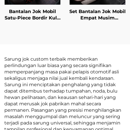
Bantalan Jok Mobil
Set Bantalan Jok Mobil
Satu-Piece Bordir Kulit
Empat Musim
Anti-Selip Empat
Universal Katun Linen
Musim Universal
Bernapas Belakang
Tanpa Tali Set Empat-
Single Seat Untuk
Piece
Penggunaan Musim
Panas
Sarung jok custom terbaik memberikan
perlindungan luar biasa yang secara signifikan
memperpanjang masa pakai pelapis otomotif asli
sekaligus menjaga nilai jual kembali kendaraan.
Sarung ini menciptakan penghalang yang tidak
dapat ditembus terhadap tumpahan, noda, bulu
hewan peliharaan, dan keausan sehari-hari yang
dapat merusak jok pabrikan mahal secara
permanen. Pasangan yang presisi menghilangkan
masalah menggumpal dan meluncur yang sering
terjadi pada sarung universal, sehingga menjamin
tampilan profesional dan kenyamanan optimal