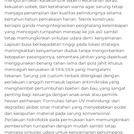
mengutamakan karakteristik seperti ketahanan abrasi,
kekuatan sobek, dan ketahanan warna agar sarung tetap
menjaga penampilan dan kualitas pelindungnya selama
bertahun-tahun pemakaian harian. Teknik konstruksi
berlapis ganda mengintegrasikan penghalang kelembapan
yang mencegah tumpahan meresap ke jok asli sambil
tetap memungkinkan sirkulasi udara demi kenyamanan.
Lapisan busa berkepadatan tinggi pada lokasi strategis
meningkatkan kenyamanan duduk tanpa mengorbankan
ketepatan pasangannya, sementara jahitan yang diperkuat
menggunakan benang tahan lama dan pola jahit khusus
mencegah kerusakan di titik-titik yang mengalami
tekanan. Sarung jok custom terbaik dilengkapi dengan
perlakuan canggih termasuk lapisan antimikroba yang
menghambat pertumbuhan bakteri dan bau, yang sangat
penting bagi keluarga dengan anak-anak atau pemilik
hewan peliharaan. Formulasi tahan UV melindungi dari
degradasi akibat sinar matahari yang menyebabkan pudar
dan kerapuhan material pada sarung konvensional.
Perlakuan hidrofobik pada permukaan kain memungkinkan
pembersihan tumpahan dengan mudah sambil tetap
menjaga sirkulasi udara untuk kenyamanan penumpang.