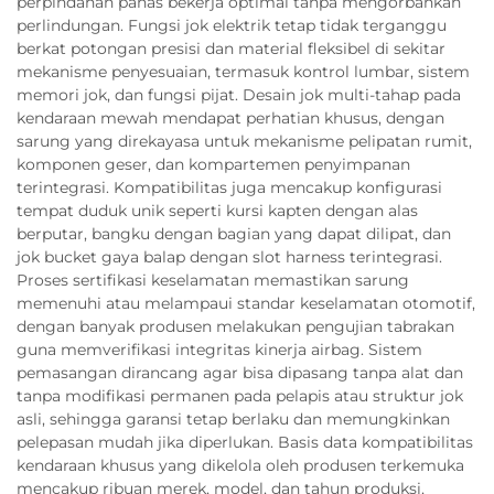
perpindahan panas bekerja optimal tanpa mengorbankan
perlindungan. Fungsi jok elektrik tetap tidak terganggu
berkat potongan presisi dan material fleksibel di sekitar
mekanisme penyesuaian, termasuk kontrol lumbar, sistem
memori jok, dan fungsi pijat. Desain jok multi-tahap pada
kendaraan mewah mendapat perhatian khusus, dengan
sarung yang direkayasa untuk mekanisme pelipatan rumit,
komponen geser, dan kompartemen penyimpanan
terintegrasi. Kompatibilitas juga mencakup konfigurasi
tempat duduk unik seperti kursi kapten dengan alas
berputar, bangku dengan bagian yang dapat dilipat, dan
jok bucket gaya balap dengan slot harness terintegrasi.
Proses sertifikasi keselamatan memastikan sarung
memenuhi atau melampaui standar keselamatan otomotif,
dengan banyak produsen melakukan pengujian tabrakan
guna memverifikasi integritas kinerja airbag. Sistem
pemasangan dirancang agar bisa dipasang tanpa alat dan
tanpa modifikasi permanen pada pelapis atau struktur jok
asli, sehingga garansi tetap berlaku dan memungkinkan
pelepasan mudah jika diperlukan. Basis data kompatibilitas
kendaraan khusus yang dikelola oleh produsen terkemuka
mencakup ribuan merek, model, dan tahun produksi,