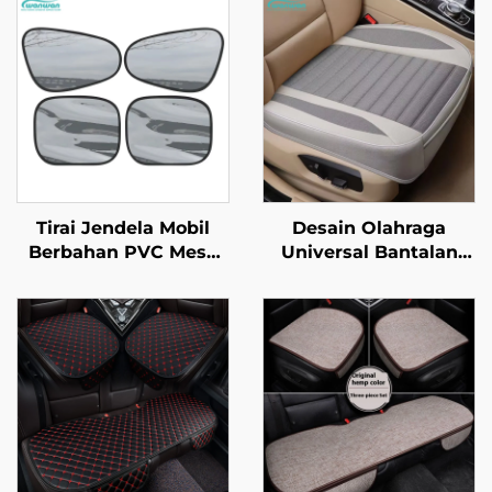
Tirai Jendela Mobil
Desain Olahraga
Berbahan PVC Mesh
Universal Bantalan
Hitam untuk Produk
Jok Mobil Kulit Satu-
Baru Antar Negara,
Piece dengan Fitur
Tirai Elektrostatik
Pendingin dan Pijat,
untuk Insulasi Panas
Dilengkapi Kain Linen
dan Pelindung Sinar
untuk Musim
Matahari
Semi/Musim Panas,
Kompatibel dengan
Mazda