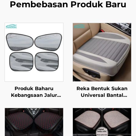
Pembebasan Produk Baru
Produk Baharu
Reka Bentuk Sukan
Kebangsaan Jalur
Universal Bantal
Hitam PVC Mesh
Kerusi Kereta Kulit
Penutup Cermin
Sekeping dengan Ciri
Kereta Penghalang
Penyejuk dan Urut
Panas Elektrostatik
Kain Linen untuk
Tirai Tingkap untuk
Musim Bunga dan
Penebatan Haba dan
Musim Panas Sesuai