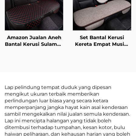
Penapisan UV
Mazda
Amazon Jualan Aneh
Set Bantal Kerusi
Bantal Kerusi Sulaman
Kereta Empat Musim
Kulit Tidak Terpeleset
Universal Bernafas
Sekeping Empat
Kapas Linen Kerusi
Musim Universal
Belakang Tunggal
Tanpa Tali Bantal
untuk Kegunaan
Empat Keping
Musim Panas
Lap pelindung tempat duduk yang dipesan
mengikut ukuran terbaik memberikan
perlindungan luar biasa yang secara ketara
memperpanjang jangka hayat kain asal kenderaan
sambil mengekalkan nilai jualan semula kenderaan.
Lap ini mencipta halangan yang tidak boleh
ditembusi terhadap tumpahan, kesan kotor, bulu
haiwan peliharaan, dan kehausan harian yang boleh