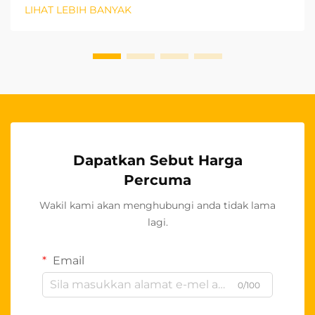
semakin cenderung memilih penyesuaian penutup
LIHAT LEBIH BANYAK
kursi kereta OEM sebagai kelebihan strategik.
Peralihan ini mewakili lebih daripada sekadar
keutamaan...
Dapatkan Sebut Harga
Percuma
Wakil kami akan menghubungi anda tidak lama
lagi.
Email
0/100