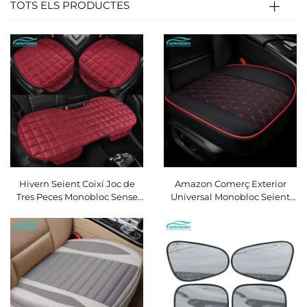
TOTS ELS PRODUCTES
Hivern Seient Coixí Joc de
Amazon Comerç Exterior
Tres Peces Monobloc Sense
Universal Monobloc Seient
Respatller Floc Tapa Seient
Coixí Quatre Saisons Nova
Davant Antideslliscant
Pelle Joc de Tres Sense
Disseny Quadrat Sense
Respatller
Refrescament Coixí