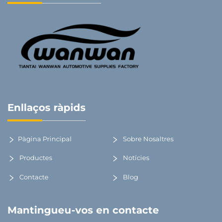
Enllaços ràpids
Pàgina Principal
Sobre Nosaltres
Productes
Notícies
Contacte
Blog
Mantingueu-vos en contacte