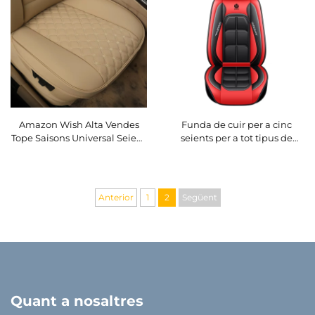
Amazon Wish Alta Vendes
Funda de cuir per a cinc
Tope Saisons Universal Seient
seients per a tot tipus de
Coixí amb Respatller
cotxe, totalment envaint,
Complet Seient Coixí
universal, resistent a l'ús, a la
brutícia i transpirable
Anterior
1
2
Següent
Quant a nosaltres