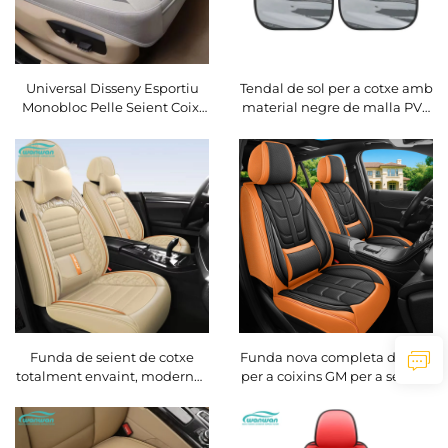
Universal Disseny Esportiu
Tendal de sol per a cotxe amb
Monobloc Pelle Seient Coixí
material negre de malla PVC
Refrescant Massatge
transfronterer, cortina
Característica Lli amb Molla
electrostàtica per a finestra
Compatible Mazda
per a aïllament tèrmic i
protecció solar
Funda de seient de cotxe
Funda nova completa de cuir
totalment envaint, moderna i
per a coixins GM per a seients
per a totes les estacions, amb
de cotxe, per a totes les
material de seda antiesclat i
estacions, directe de fàbrica,
superfície frontal de cuir
best-seller a Amazon