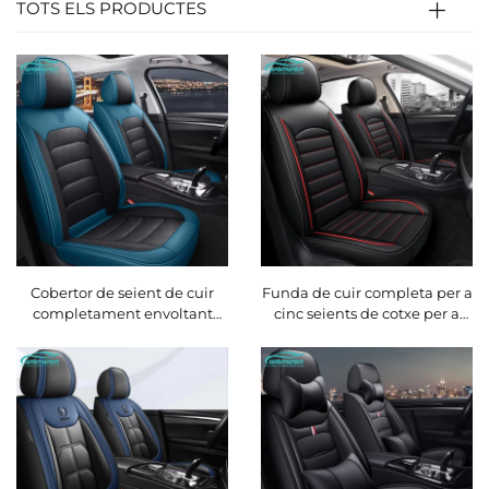
TOTS ELS PRODUCTES
Cobertor de seient de cuir
Funda de cuir completa per a
completament envoltant
cinc seients de cotxe per a
Napapi, coixí frontal fàcil de
l'estiu a Amazon, universal,
cuidar, durador i d'estil per a
per a totes les estacions, ideal
totes les temporades per a
per a comerç internacional
cotxes Modern City Polo