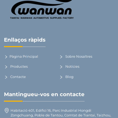
Enllaços ràpids
Pàgina Principal
Sobre Nosaltres
Productes
Notícies
Contacte
Blog
Mantingueu-vos en contacte
Habitació 401, Edifici 16, Parc Industrial Hongdi
Zongchuang, Poble de Tantou, Comtat de Tiantai, Taizhou,