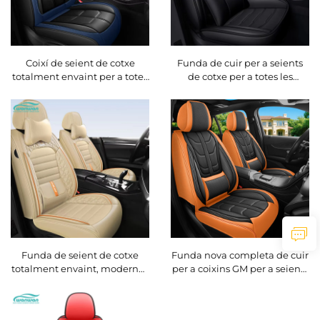
Coixí de seient de cotxe
Funda de cuir per a seients
totalment envaint per a totes
de cotxe per a totes les
les estacions, generació
estacions, universal, sense
frontal de polièster amb
necessitat de rentat, accés
acabat de cuir per a
senzill per al manteniment
accessoris de seient de cotxe
Funda de seient de cotxe
Funda nova completa de cuir
totalment envaint, moderna i
per a coixins GM per a seients
per a totes les estacions, amb
de cotxe, per a totes les
material de seda antiesclat i
estacions, directe de fàbrica,
superfície frontal de cuir
best-seller a Amazon