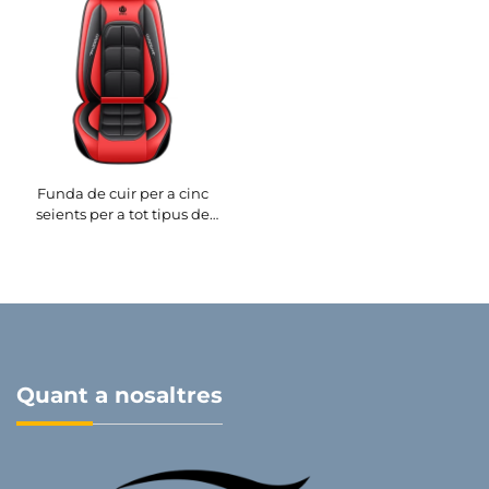
Funda de cuir per a cinc
seients per a tot tipus de
cotxe, totalment envaint,
universal, resistent a l'ús, a la
brutícia i transpirable
Quant a nosaltres