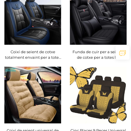
Coixí de seient de cotxe
Funda de cuir per a seients
totalment envaint per a totes
de cotxe per a totes les
les estacions, generació
estacions, universal, sense
frontal de polièster amb
necessitat de rentat, accés
acabat de cuir per a
senzill per al manteniment
accessoris de seient de cotxe
Coixí de seient universal de
Cinc Plaçes 9 Peces Universal