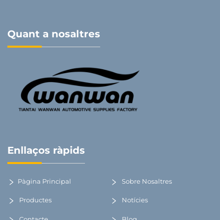
Quant a nosaltres
Enllaços ràpids
Pàgina Principal
Sobre Nosaltres
Productes
Notícies
Contacte
Blog