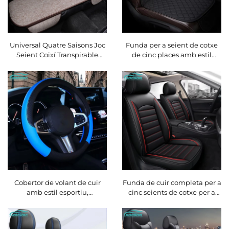
Universal Quatre Saisons Joc
Funda per a seient de cotxe
Seient Coixí Transpirable
de cinc places amb estil
Algodó Lli Seient Trasera
esportiu, antilliscament,
Monobloc per a l'Ús d'Estiu
universal, sense lligacions,
conjunt de tres peces amb
sistema de ventilació i funció
de massatge
Cobertor de volant de cuir
Funda de cuir completa per a
amb estil esportiu,
cinc seients de cotxe per a
antilliscament, mànec de
l'estiu a Amazon, universal,
goma protector, universal per
per a totes les estacions, ideal
a quatre temporades
per a comerç internacional