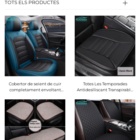
TOTS ELS PRODUCTES
Cobertor de seient de cuir
Totes Les Temporades
completament envoltant
Antideslliscant Transpirable
Napapi, coixí frontal fàcil de
Seient Coixí Oficina Cadira
cuidar, durador i d'estil per a
Coixí Sense Respatller Coixí
totes les temporades per a
De Fes
cotxes Modern City Polo