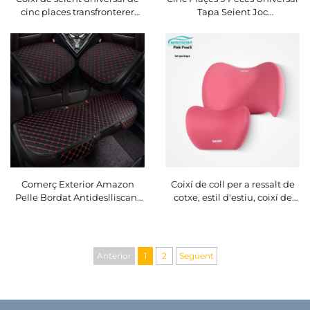
cinc places transfronterer
Tapa Seient Joc
amb reforç interior calent per
Detalladament Còmode
a l'hivern, conjunt de tres
Processat Amb Diseny Cuir
peces, part frontal amb vellut
Mariposa Per a Foraners
curt i forrat de flassa
Comerç Exterior Amazon
Coixí de coll per a ressalt de
Pelle Bordat Antideslliscant
cotxe, estil d'estiu, coixí de
Monobloc Seient Coixí Quatre
coll de qualitat aèria,
Saisons Universal Sense
material de cuir per a seients
Cordons Joc de Quatre
de cotxe i d'aviació
Anterior
1
2
Següent