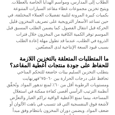
الطلاب إلى المدارس، ومواسم الهدايا الخاصة بالعطلات.
ويتيح تخزين مجموعات غطاء مقاعد السيارات المتنوعة
بكميات كبيرة المرونة لتلبية تفضيلات العملاء المختلفة، في
حين تساعد الأسعار الترويجية على تصريف المخزون قليل
الحركة قبل انتقال الفصول. كما يضمن الطلب المسبق قبل
الموسم توفر الكمية الكافية من المخزون خلال فترات
الذروة في الطلب، عندما قد تطول مهلة إعادة الطلب
بسبب قيود السعة الإنتاجية لدى المصنّعين.
ما المتطلبات المتعلقة بالتخزين اللازمة
للحفاظ على جودة منتجات أغطية المقاعد؟
يتطلب التخزين السليم بيئات خاضعة للتحكم المناخي
تحافظ على درجات الحرارة بين ٦٠–٧٥°فهرنهايت
ومستويات الرطوبة أقل من ٦٠٪ لمنع تدهور المواد. وتُحقِّق
أنظمة الترتيب الرأسي أقصى كفاءة ممكنة في استغلال
المساحة، بينما تمنع الأغطية الواقية تراكم الغبار والتعرُّض
لأشعة فوق البنفسجية التي قد تتسبب في باهت الألوان أو
ضعف المواد. ويضمن دوران المخزون بانتظام وفق مبدأ