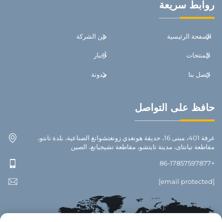
روابط سريعة
الصفحة الرئيسية
عن الشركة
المنتجات
أخبار
اتصل بنا
مدونة
حافظ على التواصل
غرفة 401، مبنى 16، حديقة هونغدي زونغتشوانغ الصناعية، بلدة تانتو،
مقاطعة تيانتاى، مدينة تايتشو، مقاطعة تشيجيانغ، الصين
+86-17857597877
[email protected]