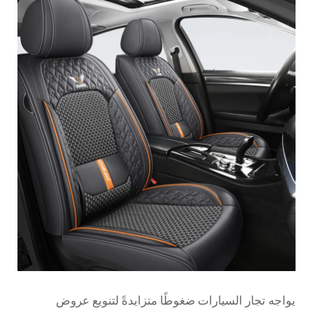
يواجه تجار السيارات ضغوطًا متزايدةً لتنويع عروض