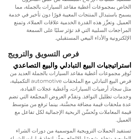
الخاص بمجموعات أغطية مقاعد السيارات بالجملة، مما
يسمح باستبدال المنتجات المعيبة فورًا دون تأخير في خدمة
العميل. وتعزِّز هذه القدرة الخدمية علاقات العملاء، وتمنع
المراجعات السلبية التي قد تؤثر سلبًا على السمعة
الإلكترونية والأداء البيعي المستقبلي.
فرص التسويق والترويج
استراتيجيات البيع التبادلي والبيع التصاعدي
تُوفِر مجموعات أغطية مقاعد السيارات بالجملة العديد من
فرص البيع التبادلي مع الملحقات automotive التكميلية،
مثل سجاد أرضيات السيارات، وأغطية عجلات القيادة،
وخدمات تظليل النوافذ. وتقدِّم العروض المجمَّعة التي تضم
عدة ملحقات قيمة مضافة محسَّنة، بينما ترفع من متوسط
قيمة المعاملات وتُحسِّن الربحية الإجمالية لكل تفاعل مع
العميل.
تستفيد الحملات الترويجية الموسمية من دورات الشراء
الطبيعية وتخلق شعورًا بالإلحاح يحفِّز اتخاذ قرارات الشراء