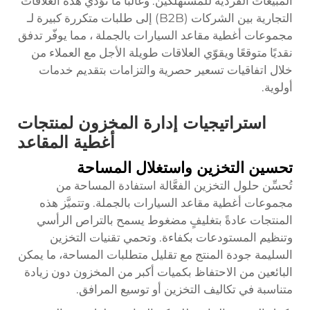
المبيعات الفردية للمستهلكين. وغالبًا ما تؤدي هذه العلاقات
التجارية بين الشركات (B2B) إلى طلبات متكررة كبيرة لـ
مجموعات أغطية مقاعد السيارات بالجملة
، مما يوفّر تدفق
نقديًا متوقعًا ويقوّي العلاقات طويلة الأجل مع العملاء من
خلال اتفاقيات تسعير حصرية والتزامات بتقديم خدمات
أولوية.
استراتيجيات إدارة المخزون لمنتجات
أغطية المقاعد
تحسين التخزين واستغلال المساحة
تُحسِّن حلول التخزين الفعَّالة استفادة المساحة من
مجموعات أغطية مقاعد السيارات بالجملة. وتتميَّز هذه
المنتجات عادةً بتغليفٍ مضغوط يسمح بالتراص الرأسي
وتنظيم المستودعات بكفاءة. وتحمي تقنيات التخزين
السليمة جودة المنتج مع تقليل متطلبات المساحة، ما يمكن
البائعين من الاحتفاظ بكميات أكبر من المخزون دون زيادة
متناسبة في تكاليف التخزين أو توسيع المرافق.