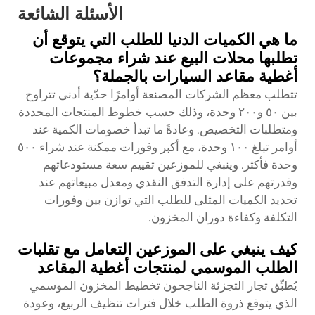
الأسئلة الشائعة
ما هي الكميات الدنيا للطلب التي يتوقع أن
تطلبها محلات البيع عند شراء مجموعات
أغطية مقاعد السيارات بالجملة؟
تتطلب معظم الشركات المصنعة أوامرًا حدّية أدنى تتراوح
بين ٥٠ و٢٠٠ وحدة، وذلك حسب خطوط المنتجات المحددة
ومتطلبات التخصيص. وعادةً ما تبدأ خصومات الكمية عند
أوامر تبلغ ١٠٠ وحدة، مع أكبر وفورات ممكنة عند شراء ٥٠٠
وحدة فأكثر. وينبغي للموزعين تقييم سعة مستودعاتهم
وقدرتهم على إدارة التدفق النقدي ومعدل مبيعاتهم عند
تحديد الكميات المثلى للطلب التي توازن بين وفورات
التكلفة وكفاءة دوران المخزون.
كيف ينبغي على الموزعين التعامل مع تقلبات
الطلب الموسمي لمنتجات أغطية المقاعد
يُطبِّق تجار التجزئة الناجحون تخطيط المخزون الموسمي
الذي يتوقع ذروة الطلب خلال فترات تنظيف الربيع، وعودة