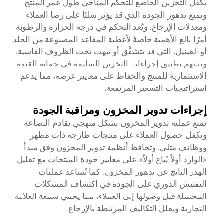
يكفل التخزين الخاضع للتحكم المناخي طول عمر المنتج
ويمنع تدهور الجودة الذي قد يؤثر سلبًا على رضا العملاء
ومعدلات الإرجاع. ويُعد التحكم في درجة الحرارة والرطوبة
أمرًا بالغ الأهمية خاصةً لأغطية المقاعد المصنوعة من الجلد
أو الفينيل، التي قد تتشقَّق أو تبهت تحت الظروف القاسية.
ويسهم تطبيق إجراءات التخزين السليمة في حماية القيمة
الاستثمارية للمنتج والحفاظ على معايير عرضه، مما يدعم
استراتيجيات التسعير المرتفعة.
إجراءات تدوير المخزون ومراقبة الجودة
تمنع عملية تدوير المخزون بشكل منهجي تقادم البضاعة
وتكفل حصول العملاء على منتجات طازجة ذات مظهر
ووظائف مثلى. وتحافظ أنظمة تدوير المخزون وفق مبدأ
«الوارد أولاً يُباع أولاً» على معايير جودة المنتجات مع تقليل
الهدر الناتج عن تدهور المخزون. كما تُساعد عمليات
التفتيش الدوري على الجودة في اكتشاف المشكلات
المحتملة قبل وصولها إلى العملاء، مما يحمي سمعة العلامة
التجارية ويقلل التكاليف المرتبطة بالإرجاع.