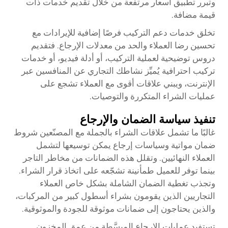
وتبرر تطبيق أسعار مرتفعة من خلال تقديم خدمات ذات
قيمة مضافة.
تخلق خدمات دعم التركيب فرصًا إضافية للإيرادات مع
تحسين رضا العملاء والحد من معدلات الإرجاع. فتقديم
دروس توضيحية لعملية التركيب، أو أدلة فيديو، أو خدمات
تركيب احترافية يُميِّز نشاطك التجاري عن المنافسين عبر
الإنترنت، ويبني علاقات أقوى مع العملاء تشجع على
عمليات الشراء المتكررة والتوصيات.
تنفيذ سياسة الضمان والإرجاع
غالبًا ما تشمل علاقات الشراء بالجملة مع المصنّعين شروط
ضمان مواتية وسياسات إرجاع يمكن توسيعها لتشمل
العملاء النهائيين. وتقلل هذه الضمانات من مخاطر التاجر
بينما توفر للعميل طمأنينة تشجّعه على اتخاذ قرار الشراء.
وتجذب تغطية الضمان الشاملة بشكل خاص العملاء
التجاريين الذين يقومون بشراء أسطول كبير من المركبات،
والذين يحتاجون إلى ضمانات موثوقة للجودة والموثوقية.
تستفيد عمليات الإرجاع المبسَّطة من عمق المخزون