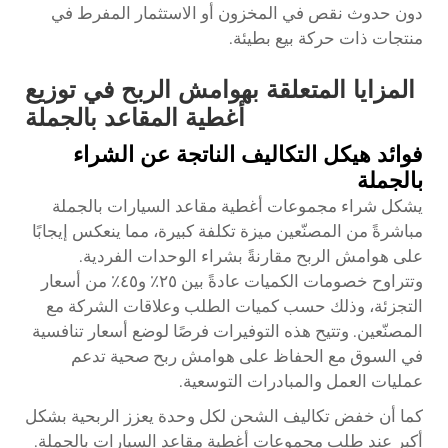
دون حدوث نقص في المخزون أو الاستثمار المفرط في
منتجات ذات حركة بيع بطيئة.
المزايا المتعلقة بهوامش الربح في توزيع
أغطية المقاعد بالجملة
فوائد هيكل التكاليف الناتجة عن الشراء
بالجملة
يشكل شراء مجموعات أغطية مقاعد السيارات بالجملة
مباشرةً من المصنّعين ميزة تكلفة كبيرة، مما ينعكس إيجابًا
على هوامش الربح مقارنةً بشراء الوحدات الفردية.
وتتراوح خصومات الكميات عادةً بين ٢٥٪ و٤٥٪ من أسعار
التجزئة، وذلك حسب كميات الطلب وعلاقات الشركة مع
المصنّعين. وتتيح هذه التوفيرات فرصًا لوضع أسعار تنافسية
في السوق مع الحفاظ على هوامش ربح صحية تدعم
عمليات العمل والمبادرات التوسعية.
كما أن خفض تكاليف الشحن لكل وحدة يعزز الربحية بشكل
أكبر عند طلب مجموعات أغطية مقاعد السيارات بالجملة.