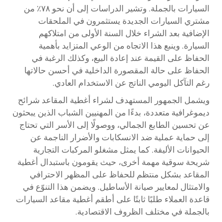
السيارات بالجملة. وتشير الدراسات إلى أن نحو ٧٨٪ من
مشتري السيارات الجديدة يستثمرون في الملحقات
الإضافية بعد الشراء خلال السنة الأولى من امتلاكهم
السيارة. وينبع هذا الاتجاه من الوعي المتزايد بأهمية
الحفاظ على القيمة عند إعادة البيع، وكذلك الرغبة في
الحفاظ على حالة المقصورة الداخلية في أحسن حالاتها
رغم التآكل اليومي الناتج عن الاستخدام العادي.
ويشمل الجمهور المستهدف لشراء أغطية المقاعد شرائح
ديموغرافية متعددة، بدءًا من المهنيين الشباب الذين يبحثون
عن تحسين الطابع الجمالي، ووصولًا إلى الأسر التي تحتاج
إلى حماية عملية ضد الانسكابات والأضرار الناجمة عن
الحيوانات الأليفة. كما يمثل مشغلو المركبات التجارية
شريحة سوقية مهمة أخرى، حيث يقومون باستبدال أغطية
المقاعد بشكل منتظم للحفاظ على المظهر الاحترافي
والامتثال لمعايير صيانة الأساطيل. ويضمن هذا التنوّع في
قاعدة العملاء طلبًا ثابتًا على أطقم أغطية مقاعد السيارات
بالجملة في مختلف الظروف الاقتصادية.