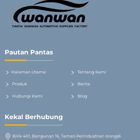
Pautan Pantas
Halaman Utama
Tentang Kami
Produk
Berita
Hubungi Kami
Blog
Kekal Berhubung
Bilik 401, Bangunan 16, Taman Perindustrian Hongdi