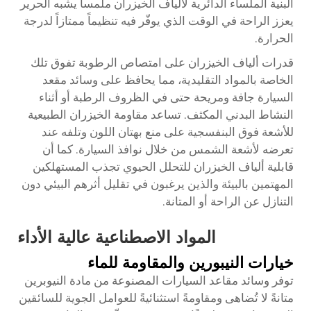
البنية الملساء الدائرية لألياف الخيزران ملمساً يشبه الحرير
يعزز الراحة في الوقت الذي يوفّر فيه تنظيماً ممتازاً لدرجة
الحرارة.
قدرات ألياف الخيزران على امتصاص الرطوبة تفوق تلك
الخاصة بالمواد التقليدية، مما يحافظ على
وسائد مقعد
السيارة
جافة ومريحة حتى في الظروف الرطبة أو أثناء
النشاط البدني المكثف. تساعد مقاومة الخيزران الطبيعية
للأشعة فوق البنفسجية على منع بهتان اللون وتلفه عند
تعرضه لأشعة الشمس من خلال نوافذ السيارة. كما أن
قابلية ألياف الخيزران للتحلل الحيوي تجذب المستهلكين
المهتمين بالبيئة والذين يرغبون في تقليل أثرهم البيئي دون
التنازل عن الراحة أو المتانة.
المواد الاصطناعية عالية الأداء
خيارات النيبورين والمقاومة للماء
توفر وسائد مقاعد السيارات المصنوعة من مادة النيوبرين
متانةً لا تُضاهى ومقاومةً استثنائيةً للعوامل الجوية للسائقين