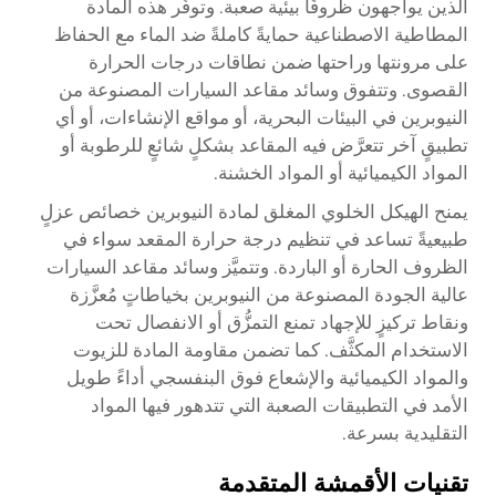
الذين يواجهون ظروفًا بيئية صعبة. وتوفّر هذه المادة
المطاطية الاصطناعية حمايةً كاملةً ضد الماء مع الحفاظ
على مرونتها وراحتها ضمن نطاقات درجات الحرارة
القصوى. وتتفوق وسائد مقاعد السيارات المصنوعة من
النيوبرين في البيئات البحرية، أو مواقع الإنشاءات، أو أي
تطبيقٍ آخر تتعرَّض فيه المقاعد بشكلٍ شائعٍ للرطوبة أو
المواد الكيميائية أو المواد الخشنة.
يمنح الهيكل الخلوي المغلق لمادة النيوبرين خصائص عزلٍ
طبيعيةً تساعد في تنظيم درجة حرارة المقعد سواء في
الظروف الحارة أو الباردة. وتتميَّز وسائد مقاعد السيارات
عالية الجودة المصنوعة من النيوبرين بخياطاتٍ مُعزَّزة
ونقاط تركيزٍ للإجهاد تمنع التمزُّق أو الانفصال تحت
الاستخدام المكثَّف. كما تضمن مقاومة المادة للزيوت
والمواد الكيميائية والإشعاع فوق البنفسجي أداءً طويل
الأمد في التطبيقات الصعبة التي تتدهور فيها المواد
التقليدية بسرعة.
تقنيات الأقمشة المتقدمة