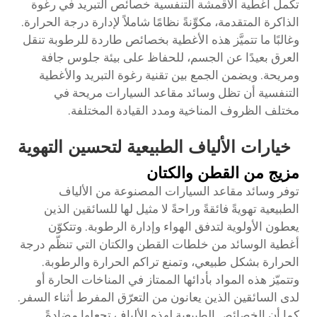
تكمل أغطية الأقمشة التنفسية خصائص التبريد في رغوة
الذاكرة المتقدمة، مكوِّنةً نظامًا شاملاً لإدارة درجة الحرارة.
وغالبًا ما تتميَّز هذه الأغطية بخصائص طاردة للرطوبة تنقل
العرق بعيدًا عن الجسم، للحفاظ على بيئة جلوس جافة
ومريحة. ويضمن الجمع بين تقنية رغوة التبريد والأغطية
التنفسية أن تظل وسائد مقاعد السيارات مريحة في
مختلف الظروف المناخية ومدد القيادة المختلفة.
خيارات الألياف الطبيعية لتحسين التهوية
مزيج من القطن والكتان
توفر وسائد مقاعد السيارات المصنوعة من الألياف
الطبيعية تهويةً فائقةً وراحةً لا مثيل لها للسائقين الذين
يعطون الأولوية لتدفق الهواء وإدارة الرطوبة. وتتكوّن
أغطية الوسائد من خلطات القطن والكتان التي تنظّم درجة
الحرارة بشكل طبيعي، وتمنع تراكم الحرارة والرطوبة.
وتتميّز هذه المواد بأدائها الممتاز في المناخات الحارة أو
لدى السائقين الذين يعانون من التعرّق المفرط أثناء السفر.
كما أن الخصائص الطبيعية لهذه الألياف تجعلها مضادةً