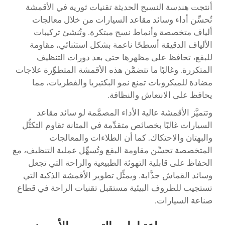
أنتجت هندسة النسيج الحديثة تقنيات ثورية في الأقمشة
تُحسِّن أداء وسائد مقاعد السيارات من خلال معالجات
ألياف متخصصة وأنماط نسج مبتكرة. وتُنشئ تركيبات
الألياف الدقيقة أسطحًا ناعمة بشكل استثنائي، مقاومة
للبقع، تحافظ على مظهرها حتى بعد دورات التنظيف
المتكررة. وغالبًا ما تتضمَّن هذه الأقمشة المتطوِّرة علاجات
مضادة للميكروبات تمنع نمو البكتيريا والفطريات، مما
يحافظ على الانتعاش والنظافة.
وتتميَّز الأقمشة عالية الأداء المصمَّمة لو سائد مقاعد
السيارات غالبًا بخصائص متقدِّمة في المتانة تقاوم التكتُّل
والبهتان والاحتكاك. كما أن الطلاءات والمعالجات
المتخصصة تحسِّن مقاومة البقع وتُسهِّل عملية التنظيف، مع
الحفاظ على قابلية التهوئة الطبيعية والراحة التي تجعل
وسائد القماش جذَّابة. ويمثِّل تطوير الأقمشة الذكية التي
تستجيب للظروف البيئية مستقبل تقنيات الراحة في قطاع
صناعة السيارات.