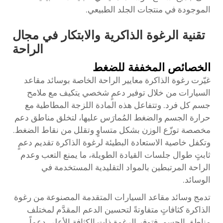
الموجودة في منتجات الجلد الطبيعي.
تقنية الرغوة الذاكرية والابتكار في مجال
الراحة
الخصائص المخففة للضغط
غيّرت رغوة الذاكرة معايير الراحة الخاصة بوسائد مقاعد
السيارات من خلال توفير دعمٍ شخصي يتكيف مع ملامح
جسم كل فرد. وتتفاعل هذه المادة اللزجة المطاطية مع
حرارة الجسم والضغط المُمارَس عليها، لتخلق مناطق دعم
مخصصة توزّع الوزن بشكل متساوٍ وتقلل من نقاط الضغط.
وتكفل خاصية الاستعادة البطيئة لرغوة الذاكرة تقديم دعمٍ
ثابتٍ طوال جلسات القيادة الطويلة، ما يمنع التعب وعدم
الراحة المرتبطين بالمواد التقليدية المستخدمة في
الوسائد.
تدمج وسائد مقاعد السيارات المتقدمة المصنوعة من رغوة
الذاكرة كثافاتٍ متفاوتةً لتحسين الدعم المقدَّم لمختلف
مناطق الجسم. فتوفر الرغوة ذات الكثافة الأعلى دعماً