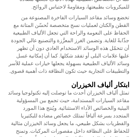
للميكروبات بطبيعتها، ومقاومةً لاحتباس الروائح.
تخضع وسائد مقاعد السيارات الفاخرة المصنوعة من
القطن والكتان لعمليات نسج متخصصة تُحسّن المتانة مع
الحفاظ على النعومة والراحة التي تجعل الألياف الطبيعية
جذّابةً للغاية. وتضمن الغرز المعزَّزة والتصنيع عالي الجودة
أن تتحمّل هذه الوسائد الاستخدام العادي دون أن تظهر
عليها علامات البلى أو تفقد شكلها. كما أن إمكانية غسل
وسائد الألياف الطبيعية بسهولة يجعلها خيارات عملية للأسر
والتطبيقات التجارية حيث تكون النظافة ذات أهمية قصوى.
ابتكار ألياف الخيزران
تمثل ألياف الخيزران أحدث ما توصلت إليه تكنولوجيا وسائد
مقاعد السيارات المستدامة، حيث تجمع بين المسؤولية
البيئية والخصائص الأداء الاستثنائية. ويُنتج هذا المورد
المتجدد بسرعة أليافاً تمتلك خصائص مضادة للبكتيريا
والفطريات بشكل طبيعي، ما يجعل وسائد الخيزران مثالية
للحفاظ على النظافة داخل مقصورات المركبات. وتمنح