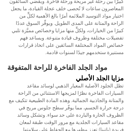
كبيرًا بين رحلة غير مريحة ورحلة فاخرة. ويقضي السائقون
المعاصرون ساعات لا تُحصى خلف عجلة القيادة، ما يجعل
اختيار مواد التوسيد الملائمة أمرًا بالغ الأهمية لكلٍّ من
الراحة والمتانة على المدى الطويل. ويوفِّر السوق عددًا
كبيرًا من الخيارات، ولكلٍّ منها مزايا وخصائص مميَّزة تلبي
تفضيلات مختلفة وظروف قيادة متنوعة. ويساعد فهم
خصائص المواد المختلفة السائقين على اتخاذ قرارات
مستنيرة ستخدمهم جيدًا لسنوات قادمة.
مواد الجلد الفاخرة للراحة المتفوقة
مزايا الجلد الأصلي
تظل الجلود الأصلية المعيار الذهبي لوسائد مقاعد
السيارات الفاخرة نظرًا لمزيجها الاستثنائي من الراحة
والمتانة والجاذبية الجمالية. وهذه المادة الطبيعية تتكيف مع
درجة حرارة الجسم، مما يوفّر سطح جلوس مريح في
الظروف الحارة والباردة على حد سواء. وتشكل وسائد
مقاعد السيارات الجلدية مع مرور الوقت طبقة لمعان
فريدة (باتينا) تعزز مظهرها مع الحفاظ على سلامتها