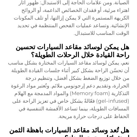
الصيانة. ومن علامات الحاجة إلى الاستبدال: ظهور آثار
اهتراء مرئية، أو فقدان الخصائص الداعمة، أو الروائح
الكريهة المستمرة التي لا يمكن إزالتها، أو تلف المكونات
الإنشائية. وتساعد عمليات الفحص المنتظمة في تحديد
الوقت المناسب للاستبدال.
هل يمكن لوسائد مقاعد السيارات تحسين
راحة القيادة خلال الرحلات الطويلة؟
نعم، يمكن لوسائد مقاعد السيارات المختارة بشكل مناسب
أن تحسّن الراحة بشكل كبير أثناء جلسات القيادة الطويلة
من خلال توزيع الضغط بشكل أفضل، وتنظيم درجة
الحرارة، وتقديم دعم إرجونومي ملائم. وتُعتبر مواد الرغوة
التذكارية (Memory foam) والمواد المدمجة مع الهلام
(gel-infused) فعّالةً بشكل خاص في تعزيز الراحة على
المسافات الطويلة، بينما تساعد الأقمشة التنفسية في
الحفاظ على درجات حرارة مريحة.
هل تُعد وسائد مقاعد السيارات باهظة الثمن