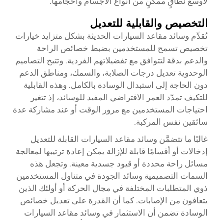
لأوسع نطاقٍ ممكنٍ من أنواع الأجسام وأحجامها.
التخصيص والقابلية للتعديل
تُقدِّم وسائد مقاعد السيارات الحديثة بشكل متزايد خيارات
تخصيص تسمح للمستخدمين بضبط خصائص الراحة
والدعم بدقة لتتوافق مع تفضيلاتهم الفردية. وتتيح التصاميم
الوحدوية تعديل درجات الصلابة، والسمك، ومناطق الدعم
دون الحاجة إلى استبدال الوسادة بالكامل. وهذه القابلية
للتكيف تمدّد العمر الافتراضي المفيد للوسائد، إذ تتغير
احتياجات المستخدمين مع مرور الوقت أو عند مشاركة عدة
سائقين نفس المركبة.
غالبًا ما تتضمَّن وسائد مقاعد السيارات القابلة للتعديل
إدخالات أو أقسامًا قابلة للإزالة يمكن إعادة ترتيبها لمعالجة
مسائل راحة محددة أو قيود جسدية معينة. وتجعل هذه
السمات التصميمية وسائد الجودة في متناول المستخدمين
ذوي المتطلبات المختلفة في مجال الحركة أو أولئك الذين
يتعافون من الإصابات. كما أن القدرة على تعديل خصائص
الوسادة تضمن أن الاستثمار في وسائد مقاعد السيارات