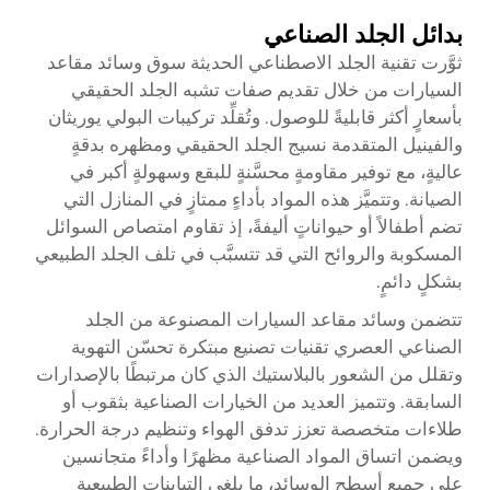
بدائل الجلد الصناعي
ثوَّرت تقنية الجلد الاصطناعي الحديثة سوق وسائد مقاعد
السيارات من خلال تقديم صفات تشبه الجلد الحقيقي
بأسعارٍ أكثر قابليةً للوصول. وتُقلِّد تركيبات البولي يوريثان
والفينيل المتقدمة نسيج الجلد الحقيقي ومظهره بدقةٍ
عاليةٍ، مع توفير مقاومةٍ محسَّنةٍ للبقع وسهولةٍ أكبر في
الصيانة. وتتميَّز هذه المواد بأداءٍ ممتازٍ في المنازل التي
تضم أطفالاً أو حيواناتٍ أليفةً، إذ تقاوم امتصاص السوائل
المسكوبة والروائح التي قد تتسبَّب في تلف الجلد الطبيعي
بشكلٍ دائمٍ.
تتضمن وسائد مقاعد السيارات المصنوعة من الجلد
الصناعي العصري تقنيات تصنيع مبتكرة تحسّن التهوية
وتقلل من الشعور بالبلاستيك الذي كان مرتبطًا بالإصدارات
السابقة. وتتميز العديد من الخيارات الصناعية بثقوب أو
طلاءات متخصصة تعزز تدفق الهواء وتنظيم درجة الحرارة.
ويضمن اتساق المواد الصناعية مظهرًا وأداءً متجانسين
على جميع أسطح الوسائد، ما يلغي التباينات الطبيعية