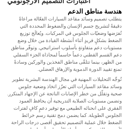
اعتبارات التصميم الأرجونومي
هندسة مناطق الدعم
يتطلب تصميم وسائد مقاعد السيارات الفعّالة مراعاةً
دقيقةً لتشريح جسم الإنسان والضغوط المحددة التي
تُفرَضها وضعيّات الجلوس في المركبات. ويُعالَج توزيع
الضغط بشكلٍ فريدٍ أثناء أنشطة القيادة من خلال وضع
مستويات دعم متفاوتةٍ بأسلوب استراتيجي. وتوفّر مناطق
دعم القسم القطني دعماً حاسماً لمحاذاة الجزء السفلي
من الظهر، بينما تتلقّى مناطق الفخذين والوركين وسادةً
تمنع تقييد الدورة الدموية والإرهاق العضلي.
تُوجِّه التحليلات المهنية في مجال الهندسة البشرية تطوير
وسائد مقاعد السيارات التي تعزّز اتخاذ وضعية جلوس
صحية وتقلّل من خطر الإصابات الناتجة عن الإجهاد المتكرر.
وتضمن مستويات الصلابة التدريجية أن يحافظ العمود
الفقري على انحنائه الطبيعي مع توفير دعمٍ كافٍ لفترات
الجلوس الطويلة. كما يضمن دمج تقنية رسم خرائط
الضغط خلال عملية التصميم تحقيق أقصى درجات الراحة