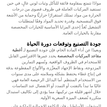
موادًا تتمتع بمقاومة فائقة للتآكل وثبات لوني عالٍ، في حين
تستفيد المركبات العاملة في ظروف قصوى من درجات
الحرارة من مواد تمتلك استقرارًا حراريًّا وحماية من الأشعة
فوق البنفسجية. وقدرة تحديد المواد وفقًا لمتطلبات
التشغيل تُعَدُّ إحدى المزايا الأساسية للخيارات المخصصة
مقارنةً بالخيارات العامة.
جودة التصنيع وتوقعات دورة الحياة
وبعيدًا عن أداء المادة الخام، فإن جودة التصنيع لـ
أغطية
مقاعد المركبات المخصصة
يحدد عمرها الافتراضي القابل
للاستخدام في الظروف الواقعية. وتُسهم التمارين
المزدوجة، ونقاط الإجهاد المعزَّزة، والألواح المقطوعة بدقة
في إنتاج غطاء يحتفظ بشكله وسلامته على مدى سنوات
من الاستخدام المنتظم. أما البدائل الرخيصة العامة فهي
غالبًا ما تبدأ بالتفتت أو التمدد أو الانفصال عند التماسات
خلال أشهر قليلة من تركيبها، مما يؤدي إلى تكاليف استبدال
متكررة تُضعف الميزة السعرية الأولية.
للمشغلين الأساطيل، فإن التكلفة الإجمالية للملكية على