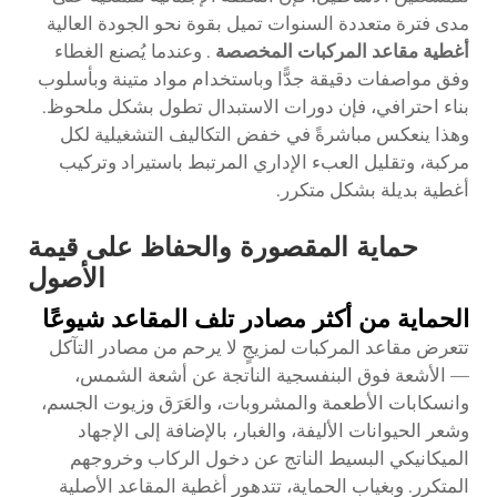
مدى فترة متعددة السنوات تميل بقوة نحو الجودة العالية
أغطية مقاعد المركبات المخصصة
. وعندما يُصنع الغطاء
وفق مواصفات دقيقة جدًّا وباستخدام مواد متينة وبأسلوب
بناء احترافي، فإن دورات الاستبدال تطول بشكل ملحوظ.
وهذا ينعكس مباشرةً في خفض التكاليف التشغيلية لكل
مركبة، وتقليل العبء الإداري المرتبط باستيراد وتركيب
أغطية بديلة بشكل متكرر.
حماية المقصورة والحفاظ على قيمة
الأصول
الحماية من أكثر مصادر تلف المقاعد شيوعًا
تتعرض مقاعد المركبات لمزيجٍ لا يرحم من مصادر التآكل
— الأشعة فوق البنفسجية الناتجة عن أشعة الشمس،
وانسكابات الأطعمة والمشروبات، والعَرَق وزيوت الجسم،
وشعر الحيوانات الأليفة، والغبار، بالإضافة إلى الإجهاد
الميكانيكي البسيط الناتج عن دخول الركاب وخروجهم
المتكرر. وبغياب الحماية، تتدهور أغطية المقاعد الأصلية