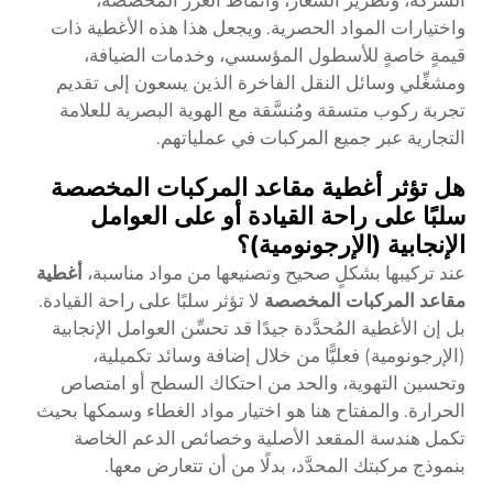
واختيارات المواد الحصرية. ويجعل هذا هذه الأغطية ذات
قيمةٍ خاصةٍ للأسطول المؤسسي، وخدمات الضيافة،
ومشغِّلي وسائل النقل الفاخرة الذين يسعون إلى تقديم
تجربة ركوب متسقة ومُنسَّقة مع الهوية البصرية للعلامة
التجارية عبر جميع المركبات في عملياتهم.
هل تؤثر أغطية مقاعد المركبات المخصصة
سلبًا على راحة القيادة أو على العوامل
الإنجابية (الإرجونومية)؟
عند تركيبها بشكلٍ صحيح وتصنيعها من مواد مناسبة،
أغطية
مقاعد المركبات المخصصة
لا تؤثر سلبًا على راحة القيادة.
بل إن الأغطية المُحدَّدة جيدًا قد تحسِّن العوامل الإنجابية
(الإرجونومية) فعليًّا من خلال إضافة وسائد تكميلية،
وتحسين التهوية، والحد من احتكاك السطح أو امتصاص
الحرارة. والمفتاح هنا هو اختيار مواد الغطاء وسمكها بحيث
تكمل هندسة المقعد الأصلية وخصائص الدعم الخاصة
بنموذج مركبتك المحدَّد، بدلًا من أن تتعارض معها.