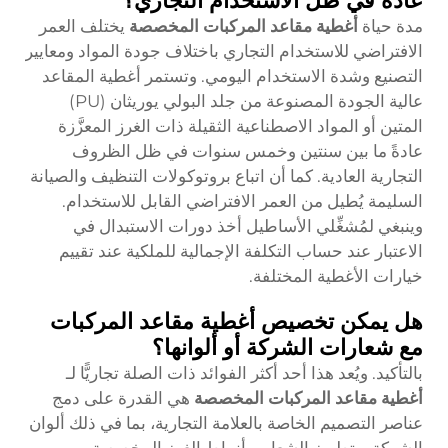
عادةً في ظل الاستخدام التجاري؟
مدة حياة
أغطية مقاعد المركبات المخصصة
يختلف العمر
الافتراضي للاستخدام التجاري باختلاف جودة المواد ومعايير
التصنيع وشدة الاستخدام اليومي. وتستمر أغطية المقاعد
عالية الجودة المصنوعة من جلد البولي يوريثان (PU)
المتين أو المواد الاصطناعية الثقيلة ذات الغرز المعزَّزة
عادةً ما بين سنتين وخمس سنوات في ظل الظروف
التجارية العادية. كما أن اتباع بروتوكولات التنظيف والصيانة
السليمة يُطيل من العمر الافتراضي القابل للاستخدام.
وينبغي لمُشغِّلي الأساطيل أخذ دورات الاستبدال في
الاعتبار عند حساب التكلفة الإجمالية للملكية عند تقييم
خيارات الأغطية المختلفة.
هل يمكن تخصيص أغطية مقاعد المركبات
مع شعارات الشركة أو ألوانها؟
بالتأكيد. ويُعد هذا أحد أكثر الفوائد ذات الصلة تجاريًّا لـ
أغطية مقاعد المركبات المخصصة
هي القدرة على دمج
عناصر التصميم الخاصة بالعلامة التجارية، بما في ذلك ألوان
الشركة، وتطريز الشعار، وأنماط الغرز المخصصة،