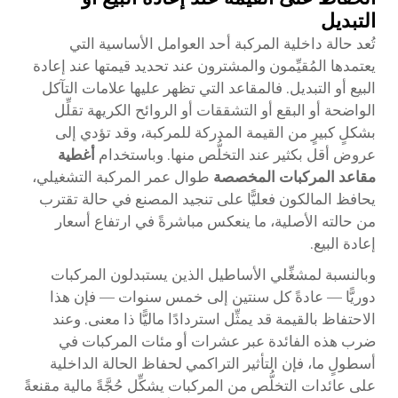
التبديل
تُعد حالة داخلية المركبة أحد العوامل الأساسية التي
يعتمدها المُقيِّمون والمشترون عند تحديد قيمتها عند إعادة
البيع أو التبديل. فالمقاعد التي تظهر عليها علامات التآكل
الواضحة أو البقع أو التشققات أو الروائح الكريهة تقلِّل
بشكلٍ كبيرٍ من القيمة المدركة للمركبة، وقد تؤدي إلى
عروض أقل بكثير عند التخلُّص منها. وباستخدام
أغطية
مقاعد المركبات المخصصة
طوال عمر المركبة التشغيلي،
يحافظ المالكون فعليًّا على تنجيد المصنع في حالة تقترب
من حالته الأصلية، ما ينعكس مباشرةً في ارتفاع أسعار
إعادة البيع.
وبالنسبة لمشغِّلي الأساطيل الذين يستبدلون المركبات
دوريًّا — عادةً كل سنتين إلى خمس سنوات — فإن هذا
الاحتفاظ بالقيمة قد يمثِّل استردادًا ماليًّا ذا معنى. وعند
ضرب هذه الفائدة عبر عشرات أو مئات المركبات في
أسطولٍ ما، فإن التأثير التراكمي لحفاظ الحالة الداخلية
على عائدات التخلُّص من المركبات يشكِّل حُجَّةً مالية مقنعةً