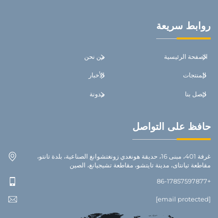
روابط سريعة
الصفحة الرئيسية
من نحن
المنتجات
الأخبار
اتصل بنا
مدونة
حافظ على التواصل
غرفة 401، مبنى 16، حديقة هونغدي زونغتشوانغ الصناعية، بلدة تانتو،
مقاطعة تيانتاى، مدينة تايتشو، مقاطعة تشيجيانغ، الصين
+86-17857597877
[email protected]