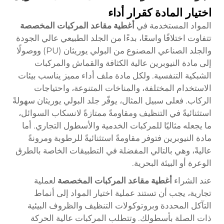
اختيار المادة كقرار أداء
المواد المستخدمة في
أغطية مقاعد المركبات المخصصة
تتفاوت اختلافًا واسعًا، بدءًا من الجلد الطبيعي عالي الجودة
والجلد الصناعي المصنوع من البولي يوريثان (PU) ووصولًا
إلى مادة النيوبرين عالية الكثافة والقماش والمركبات
الشبكية التنفسية. ولكل مادة ملف أداء مميز يناسب بيئات
الاستخدام المختلفة، والمناخات المتنوعة، واحتياجات
الركاب. فعلى سبيل المثال، يوفّر جلد البولي يوريثان سهولةً
استثنائيةً في التنظيف ومقاومةً ممتازةً لانسكاب السوائل،
ما يجعله مثاليًا للمركبات الخدمية والأسطول التجاري. أما
مادة النيوبرين فتوفر مقاومةً استثنائيةً للرطوبة ومرونةً
عاليةً، وهي بالتالي المفضلة في التطبيقات الخاصة بالطرق
الوعرة أو البيئة البحرية.
عند الشراء
أغطية مقاعد المركبات المخصصة
لعملية
تجارية، يجب أن تستند عملية اختيار المواد إلى أنماط
التآكل المحددة وبروتوكولات التنظيف والظروف البيئية
ذات الصلة بأسطولك. وتتطلب المركبات عالية الحركة