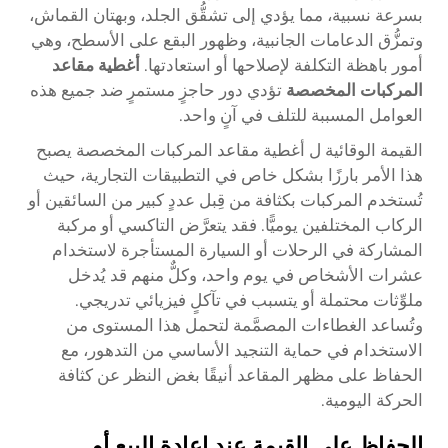
بسرعة نسبية، مما يؤدي إلى تشقُّق الجلد، وبهتان القماش،
وتمزُّق الدعامات الجانبية، وظهور البقع على الأسطح، وهي
أمور باهظة التكلفة لإصلاحها أو استعادتها.
أغطية مقاعد
المركبات المخصصة
تؤدي دور حاجزٍ مستمرٍ ضد جميع هذه
العوامل المسببة للتلف في آنٍ واحد.
القيمة الوقائية ل
أغطية مقاعد المركبات المخصصة
يصبح
هذا الأمر بارزًا بشكل خاص في التطبيقات التجارية، حيث
تُستخدم المركبات بكثافة من قِبل عددٍ كبير من السائقين أو
الركاب المختلفين يوميًّا. فقد يتعرَّض التاكسي أو مركبة
المشاركة في الرحلات أو السيارة المستأجرة لاستخدام
عشرات الأشخاص في يوم واحد، وكلٌّ منهم قد يُدخل
ملوِّثات محتملة أو يتسبب في تآكلٍ فيزيائي تدريجي.
وتُساعد الغطاءات المصمَّمة لتحمل هذا المستوى من
الاستخدام في حماية التنجيد الأساسي من التدهور، مع
الحفاظ على مظهر المقاعد أنيقًا بغض النظر عن كثافة
الحركة اليومية.
الحفاظ على القيمة عند إعادة البيع أو