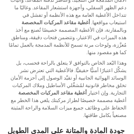
دعم الظهر السفلي، وأجهزة استشعار المقاعد. وغالبًا ما
تتداخل الأغطية العامة مع هذه الأنظمة أو تفشل في
استيعاب مواقعها.
أغطية مقاعد المركبات المخصصة
وبالمقارنة، فإن الأغطية المصممة خصيصًا تُصنع مع أخذ
هذه الميزات في الاعتبار، وتتضمن فتحات دقيقة، ومناطق
مُعزَّزة، ولوحات مرنة تسمح للأنظمة المدمجة بالعمل تمامًا
كما هو مقصود منها.
وهذا البُعد الخاص بالتوافق لا يتعلق بالراحة فحسب، بل
يشكِّل اعتبارًا أمنيًّا حقيقيًّا. فالأغطية التي تعترض نشر
الوسائد الهوائية الجانبية أو تقيِّد الوصول إلى أحزمة الأمان
تخلق مخاطر قانونية لمُشغِّلي الأساطيل وملاك المركبات
التجارية. وإن اختيار
أغطية مقاعد المركبات المخصصة
أغطية مصممة خصيصًا لطراز مركبتك يلغي هذا الخطر مع
الحفاظ على وظائف جميع ميزات السلامة والراحة المثبتة
مصنعياً بكامل طاقتها.
جودة المادة والمتانة على المدى الطويل