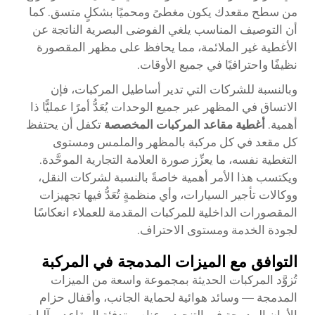
من سطح مقعدك يكون مغطىً ومحميًا بشكلٍ متسق. كما
أن التوصيف المناسب يلغي الفوضى البصرية الناتجة عن
الأغطية غير الملائمة، مما يحافظ على مظهر المقصورة
نظيفًا واحترافيًا في جميع الأوقات.
وبالنسبة للشركات التي تدير أساطيل المركبات، فإن
الاتساق في المظهر عبر جميع الوحدات يُعَدُّ أمرًا عمليًّا ذا
أهمية.
أغطية مقاعد المركبات المخصصة
تكفل أن يحتفظ
كل مقعد في كل مركبة بالمظهر والملمس ومستوى
التغطية نفسه، ما يعزِّز صورة العلامة التجارية الموحَّدة.
ويكتسب هذا الأمر أهمية خاصةً بالنسبة لشركات النقل،
ووكالات تأجير السيارات، وأي منظمةٍ تُعَدُّ فيها تجهيزات
المقصورات الداخلية للمركبات المقدمة للعملاء انعكاسًا
لجودة الخدمة ومستوى الاحتراف.
التوافق مع الميزات المدمجة في المركبة
تُزوَّد المركبات الحديثة بمجموعة واسعة من الميزات
المدمجة — وسائد هوائية لحماية الجانب، وأقفال حزام
الأمان المدمجة في التنجيد، وعناصر تدفئة المقاعد، وآليات