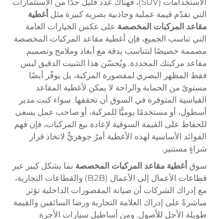
الاستخدامات (SUV)، فهناك عدد قليل جدًّا من الاستثمارات
التي تقدّم قيمة عملية وجاذبية بصرية كبيرة مثل
أغطية
مقاعد المركبات المخصصة
على عكس الخيارات العامة
التي تناسب الجميع، فإن أغطية مقاعد المركبات المخصصة
مصممة خصيصًا لتتناسب بدقة مع أبعاد وملامح وتصميم
مقاعد مركبتك المحددة. ويُحسّن هذا التثبيت الدقيق ليس
فقط المظهر البصري لمقصورة المركبة، بل يوفّر أيضًا
مستوىً من الحماية والراحة لا يمكن لأغطية المقاعد
القياسية المتوفرة في السوق أن تحققها. سواء كنت مدير
أسطول، أو مستخدمًا يوميًّا للمركبة، أو صاحب عمل يسعى
للحفاظ على القيمة السوقية لإعادة بيع المركبات، فإن فهم
الفوائد الأساسية لهذه الأغطية أمرٌ جوهريٌّ لاتخاذ قرار
شراءٍ مستنير.
سوق
أغطية مقاعد المركبات المخصصة
نما بشكل كبير عبر
قطاعات الأعمال إلى الأعمال (B2B) والقطاعات التجارية،
مع إدراك الشركات أن صيانة المقصورات الداخلية تؤثر
مباشرةً على إدراك العلامة التجارية ورضا السائقين والقيمة
طويلة الأجل للأصول. ومن أساطيل سيارات الأجرة