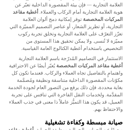
العلامة التجارية — فإن بيئة المقصورة الداخلية تعبّر عن
هوية العلامة التجارية أمام الركاب والعملاء.
أغطية مقاعد
المركبات المخصصة
توفر إمكانية دمج ألوان العلامة
التجارية، أو تطريز الشعار، أو عناصر التصميم المميّزة التي
تعزّز التعرّف على العلامة التجارية وتخلق تجربة ركوب
مميّزة لا تُنسى. ولا يمكن تحقيق هذا المستوى من
التخصيص باستخدام أغطية الكتالوج العامة القياسية.
الاستثمار في التصاميم المُدرّجة باسم العلامة التجارية
أغطية مقاعد المركبات المخصصة
يُعبّر أيضًا عن الاحترافية
واهتمامٍ بالتفاصيل تجاه العملاء والركاب. فعندما تكون كل
مكوّنات المقصورة الداخلية متناسقة ونظيفة ومُصمَّمة
بغاية محددة، فإن ذلك يرفع من التصور العام لجودة الخدمة
المقدَّمة. ولخدمات النقل الفاخرة التي تنافس على تجربة
العميل، قد يكون هذا التميُّز عاملاً ذا معنى في جذب العملاء
والاحتفاظ بهم.
صيانة مبسطة وكفاءة تشغيلية
وبعيدًا عن الجوانب الجمالية ووظيفة الحماية،
أغطية مقاعد