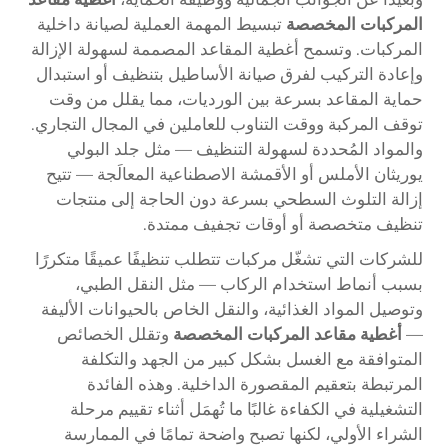
المركبات المخصصة
تبسيط المهمة العملية لصيانة داخلية
المركبات. وتسمح أغطية المقاعد المصممة لسهولة الإزالة
وإعادة التركيب لفرق صيانة الأساطيل بتنظيف أو استبدال
حماية المقاعد بسرعة بين الورديات، مما يقلل من وقت
توقف المركبة ووقت التناوب للعاملين في المجال التجاري.
والمواد المُحددة لسهولة التنظيف — مثل جلد البولي
يوريثان الأملس أو الأقمشة الاصطناعية المعالَجة — تتيح
إزالة التلوث السطحي بسرعة دون الحاجة إلى منتجات
تنظيف متخصصة أو أوقات تجفيف ممتدة.
للشركات التي تشغّل مركبات تتطلب تنظيفًا عميقًا متكررًا
بسبب أنماط استخدام الركاب — مثل النقل الطبي،
وتوصيل المواد الغذائية، والنقل الخاص بالحيوانات الأليفة
—
أغطية مقاعد المركبات المخصصة
وتقلل الخصائص
المتوافقة مع الغسل بشكل كبير من الجهد والتكلفة
المرتبطة بتعقيم المقصورة الداخلية. وهذه الفائدة
التشغيلية في الكفاءة غالبًا ما تُهمَل أثناء تقييم مرحلة
الشراء الأولي، لكنها تصبح واضحة تمامًا في الممارسة