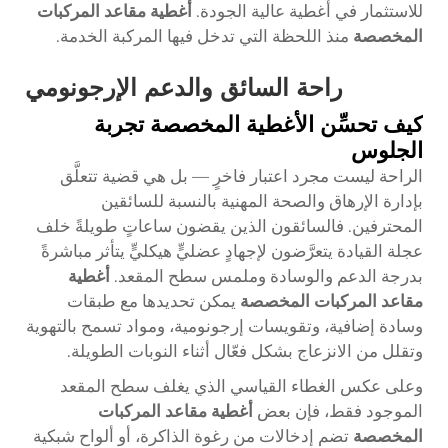
للاستثمار في أغطية عالية الجودة.
أغطية مقاعد المركبات
المخصصة
منذ اللحظة التي تدخل فيها المركبة الخدمة.
راحة السائق والدعم الإرجونومي
كيف تحسِّن الأغطية المخصصة تجربة
الجلوس
الراحة ليست مجرد اعتبار فاخرٍ — بل هي قضية تتعلَّق
بإدارة الإرهاق والصحة المهنية بالنسبة للسائقين
المحترفين. فالسائقون الذين يقضون ساعاتٍ طويلةً خلف
عجلة القيادة يتعرَّضون لإجهادٍ عضليٍّ هيكليٍّ يتأثر مباشرةً
بدرجة الدعم والوسادة وملمس سطح المقعد.
أغطية
مقاعد المركبات المخصصة
يمكن تحديدها مع طبقات
وسادة إضافية، وتقويسات إرجونومية، ومواد تسمح بالتهوية
وتقلل من الانزعاج بشكل فعّال أثناء النوبات الطويلة.
وعلى عكس الغطاء القياسي الذي يغلف سطح المقعد
الموجود فقط، فإن بعض
أغطية مقاعد المركبات
المخصصة
تضم إدخالات من رغوة الذاكرة، أو ألواح شبكية