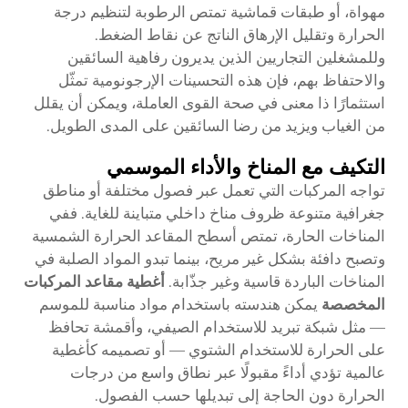
مهواة، أو طبقات قماشية تمتص الرطوبة لتنظيم درجة
الحرارة وتقليل الإرهاق الناتج عن نقاط الضغط.
وللمشغلين التجاريين الذين يديرون رفاهية السائقين
والاحتفاظ بهم، فإن هذه التحسينات الإرجونومية تمثّل
استثمارًا ذا معنى في صحة القوى العاملة، ويمكن أن يقلل
من الغياب ويزيد من رضا السائقين على المدى الطويل.
التكيف مع المناخ والأداء الموسمي
تواجه المركبات التي تعمل عبر فصول مختلفة أو مناطق
جغرافية متنوعة ظروف مناخ داخلي متباينة للغاية. ففي
المناخات الحارة، تمتص أسطح المقاعد الحرارة الشمسية
وتصبح دافئة بشكل غير مريح، بينما تبدو المواد الصلبة في
المناخات الباردة قاسية وغير جذّابة.
أغطية مقاعد المركبات
المخصصة
يمكن هندسته باستخدام مواد مناسبة للموسم
— مثل شبكة تبريد للاستخدام الصيفي، وأقمشة تحافظ
على الحرارة للاستخدام الشتوي — أو تصميمه كأغطية
عالمية تؤدي أداءً مقبولًا عبر نطاق واسع من درجات
الحرارة دون الحاجة إلى تبديلها حسب الفصول.