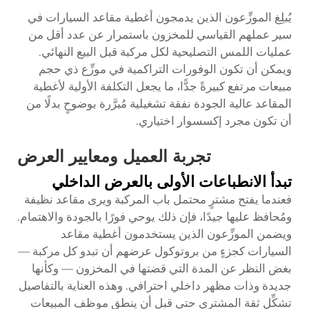
يُبلِغ الموزِّعون الذين يدمجون أغطية مقاعد السيارات في
سير عملهم القياسي للمخزون باستمرار عن عدد أقل من
عمليات اللمس التصليحية لكل مركبة قبل البيع النهائي.
ويمكن أن تكون الوفورات التراكمية في موزِّع ذي حجم
مبيعات مرتفع كبيرةً جدًّا، ما يجعل التكلفة الأولية لأغطية
المقاعد عالية الجودة نفقة تشغيلية مُبرَّرة بوضوحٍ بدلًا من
أن تكون مجرد إكسسوار اختياري.
تجربة العميل ومعايير العرض
تبدأ الانطباعات الأولى بالعرض الداخلي
فعندما يفتح مشترٍ محتمل باب المركبة ويرى مقاعد نظيفة
ومُحافظ عليها جيدًا، فإن ذلك يوحي فورًا بالجودة والاهتمام.
ويضمن الموزِّعون الذين يستخدمون أغطية مقاعد
السيارات كجزءٍ من بروتوكول عرضهم أن تبدو كل مركبة —
بغض النظر عن المدة التي قضتها في المخزون — وكأنها
جديدة وذات مظهر داخلي احترافي. وهذه العناية بالتفاصيل
تشكِّل ثقة المشتري حتى قبل أن ينطق موظف المبيعات