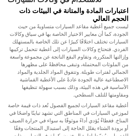
اعتبارات المادة والمتانة في البيئات ذات
الحجم العالي
ليست جميع أغطية مقاعد السيارات متساويةً من حيث
الجودة، كما أن معايير الاختيار الخاصة بها في سياق وكالات
السيارات تختلف اختلافًا كبيرًا عن تلك الخاصة بالمستهلك
الفردي. فتحتاج وكالات السيارات إلى أغطية تتحمل تركيبها
وإزالتها المتكررة، وتقاوم البقع الناتجة عن مجموعة واسعة
من الملوثات المحتملة، وتبقى محافظةً على مظهرها
الجمالي لفترات طويلة. وتتفوق المواد الجلدية والمواد
الاصطناعية عالية الجودة عادةً على الأغطية القماشية
الأساسية في هذه البيئة، وذلك بسبب سهولة تنظيفها
ومقاومتها للتلف السطحي.
أغطية مقاعد السيارات لجميع الفصول تُعد ذات قيمة خاصة
لموزعي السيارات في المناطق التي تشهد تباينًا واضحًا في
المناخ. فغطاءٌ يُؤدي أداءً موثوقًا به سواء في حرارة الصيف
أو برودة الشتاء يقلل الحاجة إلى استبدال المنتجات وفقًا
للفصول، ويُبسّط إدارة المخزون. كما توفر التصاميم ذات