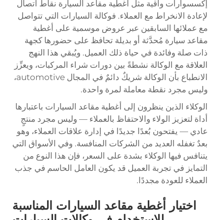
إكسسوارات واقية مثل أغطية مقاعد السيارة نقاط اتصال
لإعادة الانخراط مع العملاء. فوكالة السيارات التي تتواصل
مع عملائها السابقين عبر عروض موسمية على أغطية
مقاعد سيارة مُحدَّثة أو بديلة تحافظ على حضورها كجهة
ذات صلة وفائدة في حياة ذلك العميل. ويُبقي هذا النهج
العلاقة مع الوكالة نشطةً بين دورات شراء المركبات، ويعزِّز
الانطباع بأن الوكالة شريكٌ دائمٌ في المجال automotive،
وليس مجرد نقطة معاملة لمرة واحدة.
الوكلاء الذين ينظرون إلى أغطية مقاعد السيارات باعتبارها
أداة لتعزيز الولاء والاحتفاظ بالعملاء — وليس مجرد منتجٍ
عادي — يفتحون بُعدًا جديدًا في إدارة علاقات العملاء، وهو
بعدٌ تغفله العديد من الشركات المنافسة. وفي الأسواق التي
يتنافس فيها الوكلاء بشدة على السعر، فإن هذا النوع من
التمايز في تجربة العميل قد يكون العامل الحاسم في جذب
العملاء للعودة مجددًا.
اختيار أغطية مقاعد السيارات المناسبة
للاستخدام في وكالات السيارات