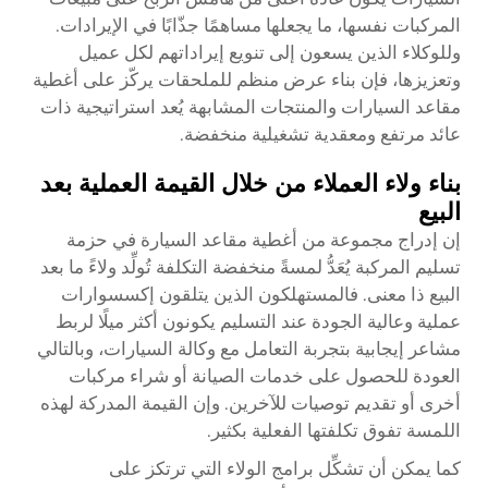
المركبات نفسها، ما يجعلها مساهمًا جذّابًا في الإيرادات.
وللوكلاء الذين يسعون إلى تنويع إيراداتهم لكل عميل
وتعزيزها، فإن بناء عرض منظم للملحقات يركّز على أغطية
مقاعد السيارات والمنتجات المشابهة يُعد استراتيجية ذات
عائد مرتفع ومعقدية تشغيلية منخفضة.
بناء ولاء العملاء من خلال القيمة العملية بعد
البيع
إن إدراج مجموعة من أغطية مقاعد السيارة في حزمة
تسليم المركبة يُعَدُّ لمسةً منخفضة التكلفة تُولِّد ولاءً ما بعد
البيع ذا معنى. فالمستهلكون الذين يتلقون إكسسوارات
عملية وعالية الجودة عند التسليم يكونون أكثر ميلًا لربط
مشاعر إيجابية بتجربة التعامل مع وكالة السيارات، وبالتالي
العودة للحصول على خدمات الصيانة أو شراء مركبات
أخرى أو تقديم توصيات للآخرين. وإن القيمة المدركة لهذه
اللمسة تفوق تكلفتها الفعلية بكثير.
كما يمكن أن تشكِّل برامج الولاء التي ترتكز على