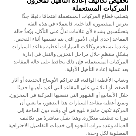
تخفيض تكاليف إعادة التأهيل لمخزون
المركبات المستعملة
يتطلب قطاع المركبات المستعملة اهتمامًا دقيقًا جدًّا
بعرض المقصورة الداخلية. فالعملاء في هذه الفئة
يتحسَّسون بشدة لأي علامات تدلُّ على التآكل، ويُعدُّ حالة
المقاعد إحدى أولى الأمور التي يتم تقييمها أثناء الفحص.
وعندما تستخدم وكالات السيارات أغطية مقاعد السيارات
بشكلٍ منتظمٍ خلال مراحل التخزين والنقل في إدارة
المركبات المستعملة، فإن ذلك يحافظ على حالة المقاعد
بعد عملية إعادة التأهيل الأولية.
وبغياب الأغطية الواقية، قد تتراكم الأوساخ الجديدة أو آثار
الضغط أو التلاشي على المقاعد التي أُعيد تأهيلها حديثًا
خلال الأسابيع أو الشهور التي تقضيها المركبة في المخزون.
وتمنع أغطية مقاعد السيارات هذا التدهور، ما يعني أن
المركبة تكون جاهزة للبيع في أي وقت دون الحاجة إلى
دورات تنظيف متكرِّرة. وهذا يقلِّل مباشرةً من تكاليف
العمالة وعدد مرات اللجوء إلى خدمات التفاصيل الاحترافية
المطلوبة لكل وحدة.