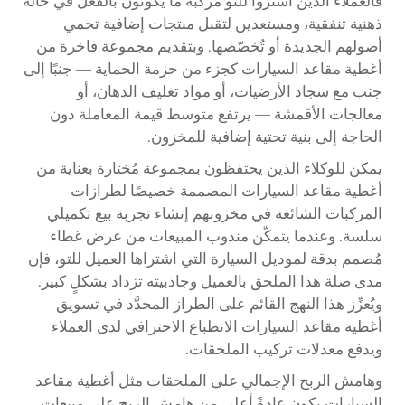
فالعملاء الذين اشتروا للتو مركبةً ما يكونون بالفعل في حالة
ذهنية تنفقية، ومستعدين لتقبل منتجات إضافية تحمي
أصولهم الجديدة أو تُخصّصها. وبتقديم مجموعة فاخرة من
أغطية مقاعد السيارات كجزء من حزمة الحماية — جنبًا إلى
جنب مع سجاد الأرضيات، أو مواد تغليف الدهان، أو
معالجات الأقمشة — يرتفع متوسط قيمة المعاملة دون
الحاجة إلى بنية تحتية إضافية للمخزون.
يمكن للوكلاء الذين يحتفظون بمجموعة مُختارة بعناية من
أغطية مقاعد السيارات المصممة خصيصًا لطرازات
المركبات الشائعة في مخزونهم إنشاء تجربة بيع تكميلي
سلسة. وعندما يتمكّن مندوب المبيعات من عرض غطاء
مُصمم بدقة لموديل السيارة التي اشتراها العميل للتو، فإن
مدى صلة هذا الملحق بالعميل وجاذبيته تزداد بشكلٍ كبير.
ويُعزِّز هذا النهج القائم على الطراز المحدَّد في تسويق
أغطية مقاعد السيارات الانطباع الاحترافي لدى العملاء
ويدفع معدلات تركيب الملحقات.
وهامش الربح الإجمالي على الملحقات مثل أغطية مقاعد
السيارات يكون عادةً أعلى من هامش الربح على مبيعات