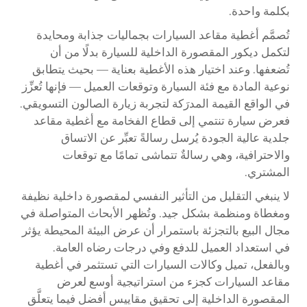
بكلمة واحدة.
تُصمَّم أغطية مقاعد السيارات بجماليات جذابة ومحايدة
لتكمل ديكور المقصورة الداخلية للسيارة بدلًا من أن
تُضعفها. وعند اختيار هذه الأغطية بعناية — بحيث يتطابق
نوعية المادة مع فئة السيارة وتوقعات العميل — فإنها تُعزِّز
في الواقع القيمة المدرَكة لتجربة زيارة الصالون التسويقي.
فعرض سيارة تنتمي إلى قطاع الفخامة مع أغطية مقاعد
جلدية عالية الجودة يُرسل رسالةً تعبِّر عن الاتساق
والاحترافية، وهي رسالةٌ تتماشى تمامًا مع توقعات
المشتري.
لا ينبغي التقليل من التأثير النفسي لمقصورة داخلية نظيفة
ومغطاة ومنظمة بشكل جيد. وتُظهر الأبحاث المتواصلة في
مجال البيع بالتجزئة باستمرار أن عرض البيئة المحيطة يؤثر
في استعداد العميل للدفع وفي درجات رضاه العامة.
وبالفعل، تميل وكالات السيارات التي تستثمر في أغطية
مقاعد السيارات كجزء من استراتيجية أوسع لعرض
المقصورة الداخلية إلى تحقيق مقاييس أفضل فيما يتعلَّق