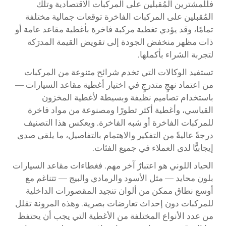
فللمشترين المُقبلين على المركبات الاقتصادية وتلك
المُقبلين على المركبات الفاخرة توقعات جمالية مختلفة
تمامًا، وقد يؤدي تغطية مركبة فاخرة بأغطية مقاعد عامة أو
ذات مظهر منخفض الجودة إلى تقويض القيمة المدرَكة
لتجربة الشراء بأكملها.
تستفيد الوكالات التي تخدم شرائح متنوعة من المركبات
من اعتماد نهجٍ متدرجٍ في اختيار أغطية مقاعد السيارات —
باستخدام تصاميم نظيفة وبسيطة لأغطية المخزون
القياسي، وأغطية أكثر تطورًا ومصنوعة من مواد فاخرة
للمركبات الفاخرة أو شبه الفاخرة. ويعكس هذا التصنيف
درجةً عاليةً من التفكير والاهتمام بالتفاصيل، ما يلقى صدى
إيجابيًّا لدى العملاء في جميع الفئات.
الحياد اللوني هو اعتبارٌ آخر مهم. فغطاءات مقاعد السيارات
بلون محايد — مثل الأسود والرمادي والبيج — تتناغم مع
أوسع نطاق ممكن من ألوان تنجيد المقصورات الداخلية
للمركبات دون إحداث تعارضات بصرية. وهذه المرونة تقلل
من عدد الأنواع المختلفة من الأغطية التي يجب أن يحتفظ