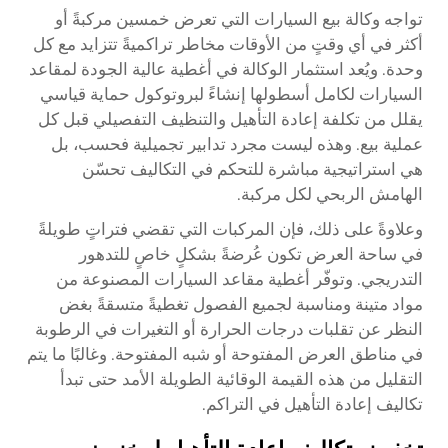
تواجه وكالة بيع السيارات التي تعرض خمسين مركبةً أو
أكثر في أي وقتٍ من الأوقات مخاطر تراكميةً تتزايد مع كل
وحدة. ويُعد استثمار الوكالة في أغطية عالية الجودة لمقاعد
السيارات لكامل أسطولها إنشاءً لبروتوكول حماية قياسي
يقلل من تكلفة إعادة التأهيل والتنظيف التفصيلي قبل كل
عملية بيع. وهذه ليست مجرد تدابير تجميلية فحسب، بل
هي استراتيجية مباشرة للتحكم في التكاليف تحسّن
الهامش الربحي لكل مركبة.
وعلاوةً على ذلك، فإن المركبات التي تقضي فتراتٍ طويلةً
في ساحة العرض تكون عُرضةً بشكلٍ خاصٍ للتدهور
التدريجي. وتوفّر أغطية مقاعد السيارات المصنوعة من
مواد متينة ومناسبة لجميع الفصول تغطيةً متسقةً بغض
النظر عن تقلبات درجات الحرارة أو التغيرات في الرطوبة
في مناطق العرض المفتوحة أو شبه المفتوحة. وغالبًا ما يتم
التقليل من هذه القيمة الوقائية الطويلة الأمد حتى تبدأ
تكاليف إعادة التأهيل في التراكم.