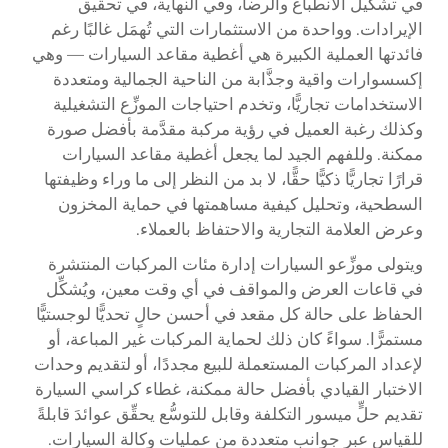
في تشكيل الانطباع والرضا، وفي النهاية، في تحقيق
الإيرادات. وواحدة من الاستثمارات التي تُهمَل غالبًا رغم
فائدتها العملية الكبيرة هي أغطية مقاعد السيارات — وهي
إكسسوارات واقية وجذَّابة من الناحية الجمالية ومتعددة
الاستخدامات تجاريًّا، وتخدم احتياجات الموزِّع التشغيلية
وكذلك رغبة العميل في رؤية مركبة مقدَّمة بأفضل صورة
ممكنة. وللفهم الجيد لما يجعل أغطية مقاعد السيارات
قرارًا تجاريًّا ذكيًّا حقًّا، لا بد من النظر إلى ما وراء وظيفتها
السطحية، وتحليل كيفية مساهمتها في حماية المخزون
وعرض العلامة التجارية والاحتفاظ بالعملاء.
ويتولى موزِّعو السيارات إدارة مئات المركبات المنتشرة
في قاعات العرض والمواقف في أي وقت معين، ويُشكِّل
الحفاظ على حالة كل مقعد في أحسن حالٍ تحديًّا لوجستيًّا
مستمرًّا. سواءً كان ذلك لحماية المركبات غير المباعة، أو
لإعداد المركبات المستعملة للبيع مجددًا، أو لتقديم وحدات
الاختبار القيادي بأفضل حالة ممكنة،
غطاء كراسي السيارة
تقديم حلٍّ ميسور التكلفة وقابل للتوسُّع يحقِّق عوائدَ قابلةً
للقياس عبر جوانب متعددة من عمليات وكالة السيارات.