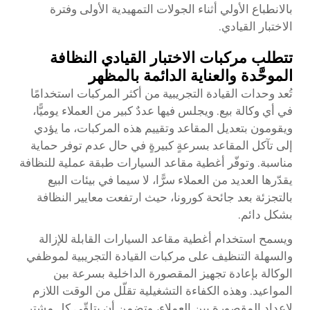
بالانطباع الأولي أثناء الجولات التمهيدية الأولى وفترة
الاختبار القيادي.
تتطلب مركبات الاختبار القيادي النظافة
الموحَّدة والعناية الدائمة بالمظهر
تُعد وحدات القيادة التجريبية من أكثر المركبات استخدامًا
في أي وكالة بيع. ويجلس فيها عددٌ كبير من العملاء يوميًّا،
ويقومون بتعديل المقاعد وتقييم هذه المركبات، ما يؤدي
إلى تآكل المقاعد بسرعةٍ كبيرةٍ في حال عدم توفر حماية
مناسبة. وتوفّر أغطية مقاعد السيارات طبقة عملية للنظافة
يقدّرها العديد من العملاء سرًّا، لا سيما في بيئات البيع
بالتجزئة بعد جائحة كورونا، حيث ارتفعت معايير النظافة
بشكل دائم.
ويسمح استخدام أغطية مقاعد السيارات القابلة للإزالة
والسهلة التنظيف على مركبات القيادة التجريبية لموظفي
الوكالة بإعادة تجهيز المقصورة الداخلية بسرعة بين
المواعيد. وهذه الكفاءة التشغيلية تقلّل من الوقت اللازم
لإعداد المقصورة بين العملاء، وتضمن أن يتلقّى كل مشترٍ