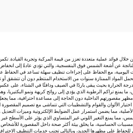
 قطعة واحدة بدون
الأسواق، قطعة واحدة
د، تصميم مخملي
قابلة للانزلاق، مجمو
 غير قابل للانزلاق،
أربع قطع لجميع الف
 مربع التهوية مجانًا
بدون ربط
للسيارة
ا من خلال فوائد عملية متعددة تعزز من قيمة المركبة وتجربة القيادة. تكم
الناتجة عن أشعة الشمس فوق البنفسجية، والتي تؤدي عادةً إلى انخفاض قي
وثات اليومية، مع الحفاظ على إجراءات تنظيف سهلة تساعد في الحفاظ عل
تتحمل المواد الممتازة سنوات من الاستخدام المنتظم دون أن تتشقق أو 
 لدرجة الحرارة بحيث يبقى باردًا في الصيف ودافئًا في الشتاء، على عك
، ما يمنع تراكم الرطوبة الذي يؤدي إلى روائح كريهة ونمو البكتيريا،
مظهر مقصورتهم الداخلية دون الحاجة إلى مساعدة احترافية، مما يجعل
اختيار الألوان والقوام والتشطيبات التي تتماشى مع تصميم المقصورة 
عد الأصلية، مما يضمن استمرار عمل الضوابط الإلكترونية وميزات التعدي
لشمس، مما يمنع التغير اللوني غير المتساوي الذي يؤثر على الأسطح غي
مسببات الحساسية، ما يخلق بيئة أكثر صحة داخل المقصورة للأشخاص ذ
فاظ على مظهرها الجديد، وبالتالي تجنب خدمات التنظيف الاحترافية الم