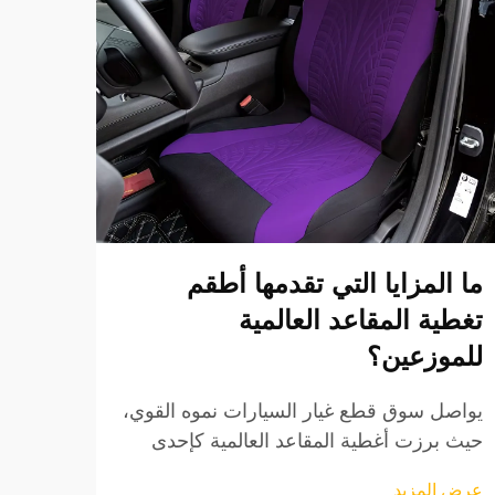
ما المزايا التي تقدمها أطقم
كيفي
تغطية المقاعد العالمية
أطقم
للموزعين؟
عند اخ
يصبح 
يواصل سوق قطع غيار السيارات نموه القوي،
العالم
حيث برزت أغطية المقاعد العالمية كإحدى
عرض ا
والقي
أكثر الفئات المنتجية ربحًا للموزعين. وتلقى
عرض المزيد
الاست