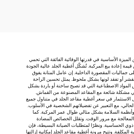
 غير
بدون غسل وسادة سهلة
عة من
العناية إكسسوار للمقاعد
صول
ن الميزة الأساسية في قدرتها الوقائية الفائقة التي تحمي
مة إعادة بيع المركبة. تُشكّل أغطية الجلد عالية الجودة
ى جماليات المقصورة الداخلية. إن عامل المتانة يفوق
تقشر أو تفقد لونها بشكل ملحوظ. يمثل تحسين الراحة
س المواد الاصطناعية التي قد تصبح ساخنة أو باردة بشكل
 وهي مشكلة شائعة مع المقاعد المصنوعة من القماش.
 الاستثمار في سعر أغطية مقاعد الجلد في متناول جميع
الحالي، مع التعبير عن تفضيلاتهم الشخصية في الأسلوب.
ل وأنظمة السلامة بشكل مثالي طوال عمر المركبة. كما
ر المعالجة مع مرور الوقت. وتقلل الخصائص المضادة
وي الحساسية. ونظرًا لمتطلبات الصيانة البسيطة، فإن
كلفة. وتتيح مرونة أغطية مقاعد الجلد إمكانية إزالتها