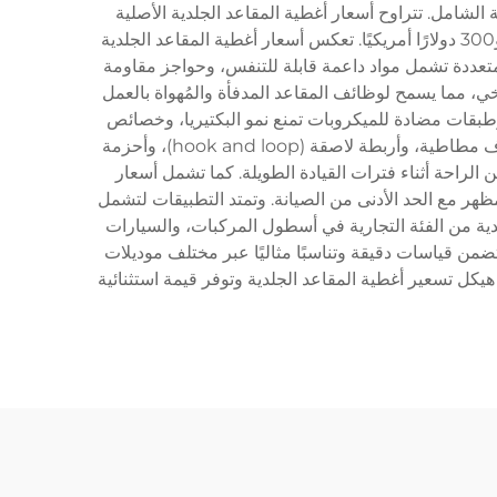
 الشامل. تتراوح أسعار أغطية المقاعد الجلدية الأصلية
الفاخرة عادةً بين 200 و800 دولارًا أمريكيًا للطقم الواحد، في حين توفر بدائل الجلد الصناعي خيارات اقتصادية تتراوح بين 80 و300 دولارًا أمريكيًا. تعكس أسعار أغطية المقاعد الجلدية
متعددة تشمل مواد داعمة قابلة للتنفس، وحواجز مقاومة
خي، مما يسمح لوظائف المقاعد المدفأة والمُهواة بالعمل
بقات مضادة للميكروبات تمنع نمو البكتيريا، وخصائص
مقاومة للحريق تتماشى مع معايير السلامة في صناعة السيارات. وقد تطورت أنظمة التركيب لتشمل آليات تركيب عالمية بحواف مطاطية، وأربطة لاصقة (hook and loop)، وأحزمة
ب مع تشكيلات المقاعد المختلفة. وتشمل الخيارات الفاخرة إضافة رغوة ذاكرة (memory foam) لتحسين الراحة أثناء فترات القيادة الطويلة. كما تشمل أسعار
هر مع الحد الأدنى من الصيانة. وتمتد التطبيقات لتشمل
دية من الفئة التجارية في أسطول المركبات، والسيارات
ضمن قياسات دقيقة وتناسبًا مثاليًا عبر مختلف موديلات
يكل تسعير أغطية المقاعد الجلدية وتوفر قيمة استثنائية