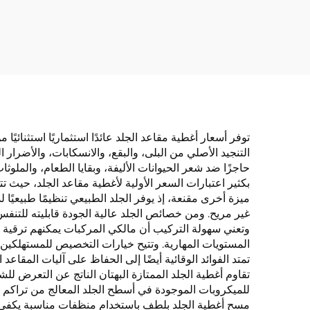
تغليف كامل بمواد مقاومة
قطع،
للانفجار حريري ثلجي من
مسن
الأمام مصنوع من الجلد
أمامي
تصميم
توفر أسعار أغطية مقاعد الجلد عائدًا استثماريًا استثنائيً
التنجيد الأصلي من البلى، والبقع، والانسكابات، والأضرار 
حاجزًا ضد شعر الحيوانات الأليفة، وبقايا الطعام، والمل
بكثير اعتبارات السعر الأولية لأغطية مقاعد الجلد، حيث 
ميزة أخرى مقنعة، إذ يوفر الجلد الطبيعي تنظيمًا طبيعيًا
غير مريح. ومن خصائص الجلد عالية الجودة قابليته للتنفس
وتعني سهولة التركيب أن مالكي المركبات يمكنهم ترقية 
المستويات المهارية. وتتيح خيارات التخصيص للمستهلكين 
تمتد الفوائد الوقائية أيضًا إلى الحفاظ على آليات المقا
تقاوم أغطية الجلد الممتازة البهتان الناتج عن التعرض ل
للميكروبات الموجودة في أسطح الجلد المعالج من تراكم 
مسح أغطية الجلد بلطف باستخدام منظفات مناسبة يكفي للح