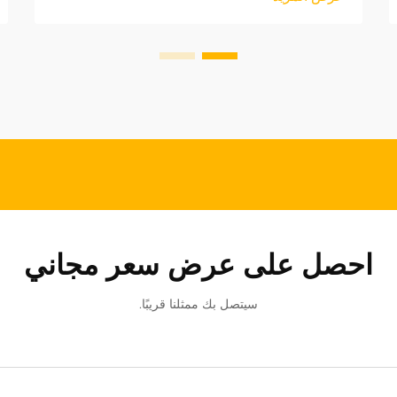
توريد موثوقة لكميات كبيرة في سوق
الملحقات automotive التنافسية اليوم.
ويُتوقع أن يستمر نمو سوق أغطية مقاعد
السيارات العالمي.
احصل على عرض سعر مجاني
سيتصل بك ممثلنا قريبًا.