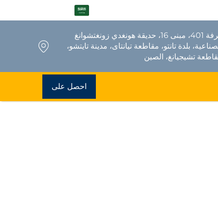
AR
غرفة 401، مبنى 16، حديقة هونغدي زونغتشوانغ
صناعية، بلدة تانتو، مقاطعة تيانتاى، مدينة تايتشو،
اطعة تشيجيانغ، الصين
احصل على
عرض سعر