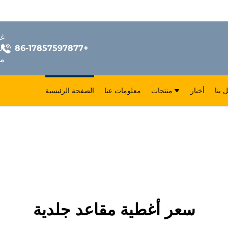
+86-17857597877
ال
مق
 بنا
أخبار
منتجات
معلومات عنا
الصفحة الرئيسية
سعر أغطية مقاعد جلدية