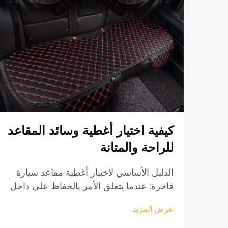
كيفية اختيار أغطية وسائد المقاعد
للراحة والمتانة
الدليل الأساسي لاختيار أغطية مقاعد سيارة
فاخرة: عندما يتعلق الأمر بالحفاظ على داخل
مركبتك وضمان تجربة قيادة مريحة، فإن
عرض المزيد
أغطية وسائد السيارة تلعب دورًا حيويًا. لا
تُحسن هذه الملحقات الواقية المظهر الجمالي