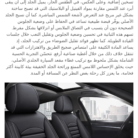
تسخين إضافية. وعلى العكس، في الطقس الحار، يميل الجلد إلى أن يبقى
أبرد عند اللمس مقارنة بمواد الفينيل أو البلاستيك التي قد تصبح ساخنة
بشكل غير مريح عند التعرض لأشعة الشمس المباشرة. كما أن نسيج الجلد
الأصلي يوفّر قبضة طبيعية تساعد في الحفاظ على وضعية الجلوس
الصحيحة دون أن يتسبب في التصاق الملابس أو انزلاقها بشكل مفرط.
تسهم هذه الثباتية في تحسين وضعية الجلوس وتقليل التعب خلال جلسات
القيادة الطويلة. كما تظهر فوائد تقليل الضوضاء من تركيب الجلد، إذ
يساعد المادة الكثيفة على امتصاص ضجيج الطريق والاهتزازات التي قد
تنتقل خلاف ذلك من خلال أغطية صناعية أرفع. تتحسّن التجربة الحسية
الشاملة بشكل ملحوظ مع تركيب غطاء مقعد السيارة الجلدي الأصلي،
حيث يخلق الإحساس اللامس الممتع ورائحة الجلد الخفيفة بيئة كابينة أكثر
فخامة، ما يعزز كل رحلة بغض النظر عن المسافة أو المدة.