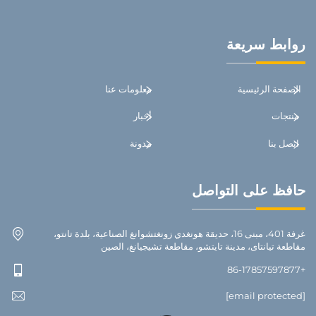
روابط سريعة
الصفحة الرئيسية
معلومات عنا
منتجات
أخبار
اتصل بنا
مدونة
حافظ على التواصل
غرفة 401، مبنى 16، حديقة هونغدي زونغتشوانغ الصناعية، بلدة تانتو،
مقاطعة تيانتاى، مدينة تايتشو، مقاطعة تشيجيانغ، الصين
+86-17857597877
[email protected]