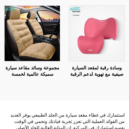
مبيعًا على أمازون
مسند، تصميم مخملي أمامي
غير قابل للانزلاق، تصميم
مربع التهوية مجانًا للسيارة
وسادة رقبة لمقعد السيارة
مجموعة وسائد مقاعد سيارة
صيفية مع تهوية لدعم الرقبة
سميكة عالمية لخمسة
أثناء القيادة مصنوعة من مواد
مقاعد، مجموعة من ثلاث
جلدية لمقاعد السيارات
قطع لفصل الشتاء، وسائد
والطائرات
أمامية قصيرة مبطنة بفرو
ناعم
استثمارك في غطاء مقعد سيارة من الجلد الطبيعي يوفر العديد
من الفوائد العملية التي تعزز تجربة قيادتك وتحمي في الوقت
نفسه استثمارك في المركبة. إن المتانة العالية للجلد الأصلي