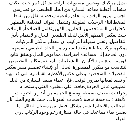
تبديل مركبتك. وتحسن مستويات الراحة بشكل كبير حيث تتكيف
منتجات أغطية مقاعد السيارة من الجلد الطبيعي مع تضاريس
الجسم بمرور الوقت، ما يخلق ملاءمة شخصية تقلل من نقاط
الضغط أثناء الرحلات الطويلة. وتشمل الفوائد المتعلقة بالمظهر
الاحترافي المستخدمين التجاريين الذين ينقلون العملاء أو الزملاء،
حيث يعكس المظهر الأنيق للجلد الطبيعي النجاح والاهتمام بأدق
التفاصيل. وتعني سهولة التركيب أن معظم مالكي المركبات
يمكنهم تركيب غطاء مقعد السيارة من الجلد الطبيعي بأنفسهم
دون الحاجة إلى مساعدة احترافية، مما يوفر المال ويحقق نتائج
فورية. ويتيح تنوع الألوان والتشطيبات المتاحة إمكانية التخصيص
لتتناسب مع ديكور المقصورة الحالي أو لإنشاء تصميم مميز يعكس
التفضيلات الشخصية. وعلى عكس الأغطية القماشية التي قد تبهت
أو تفقد لمعانها بمرور الوقت، فإن غطاء مقعد السيارة من الجلد
الطبيعي عالي الجودة يحافظ على مظهره الغني باستخدام
إجراءات تنظيف بسيطة. ويصبح الحماية من أضرار الحيوانات
الأليفة ذات قيمة خاصة لأصحاب الحيوانات، حيث يقاوم الجلد آثار
المخالب واقتحام الشعر بشكل أفضل من معظم البدائل، ما
يضمن بقاء مقاعدك في حالة ممتازة رغم وجود الركاب ذوي
الفراء.