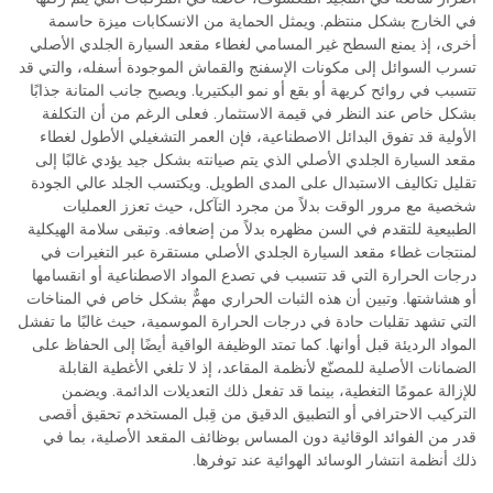
في الخارج بشكل منتظم. ويمثل الحماية من الانسكابات ميزة حاسمة
أخرى، إذ يمنع السطح غير المسامي لغطاء مقعد السيارة الجلدي الأصلي
تسرب السوائل إلى مكونات الإسفنج والقماش الموجودة أسفله، والتي قد
تتسبب في روائح كريهة أو بقع أو نمو البكتيريا. ويصبح جانب المتانة جذابًا
بشكل خاص عند النظر في قيمة الاستثمار. فعلى الرغم من أن التكلفة
الأولية قد تفوق البدائل الاصطناعية، فإن العمر التشغيلي الأطول لغطاء
مقعد السيارة الجلدي الأصلي الذي يتم صيانته بشكل جيد يؤدي غالبًا إلى
تقليل تكاليف الاستبدال على المدى الطويل. ويكتسب الجلد عالي الجودة
شخصية مع مرور الوقت بدلاً من مجرد التآكل، حيث تعزز العمليات
الطبيعية للتقدم في السن مظهره بدلاً من إضعافه. وتبقى سلامة الهيكلية
لمنتجات غطاء مقعد السيارة الجلدي الأصلي مستقرة عبر التغيرات في
درجات الحرارة التي قد تتسبب في تصدع المواد الاصطناعية أو انقسامها
أو هشاشتها. وتبين أن هذه الثبات الحراري مهمٌّ بشكل خاص في المناخات
التي تشهد تقلبات حادة في درجات الحرارة الموسمية، حيث غالبًا ما تفشل
المواد الرديئة قبل أوانها. كما تمتد الوظيفة الواقية أيضًا إلى الحفاظ على
الضمانات الأصلية للمصنّع لأنظمة المقاعد، إذ لا تلغي الأغطية القابلة
للإزالة عمومًا التغطية، بينما قد تفعل ذلك التعديلات الدائمة. ويضمن
التركيب الاحترافي أو التطبيق الدقيق من قِبل المستخدم تحقيق أقصى
قدر من الفوائد الوقائية دون المساس بوظائف المقعد الأصلية، بما في
ذلك أنظمة انتشار الوسائد الهوائية عند توفرها.