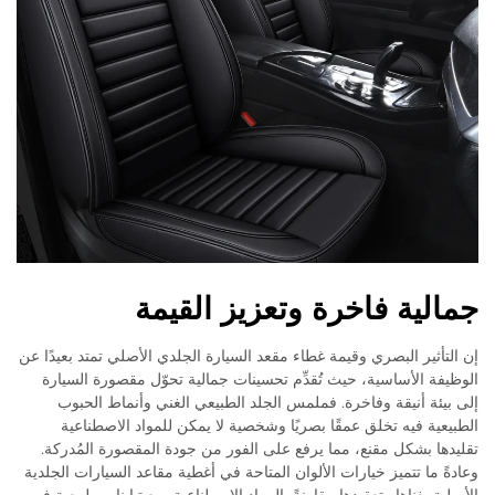
جمالية فاخرة وتعزيز القيمة
إن التأثير البصري وقيمة غطاء مقعد السيارة الجلدي الأصلي تمتد بعيدًا عن
الوظيفة الأساسية، حيث تُقدِّم تحسينات جمالية تحوّل مقصورة السيارة
إلى بيئة أنيقة وفاخرة. فملمس الجلد الطبيعي الغني وأنماط الحبوب
الطبيعية فيه تخلق عمقًا بصريًا وشخصية لا يمكن للمواد الاصطناعية
تقليدها بشكل مقنع، مما يرفع على الفور من جودة المقصورة المُدركة.
وعادةً ما تتميز خيارات الألوان المتاحة في أغطية مقاعد السيارات الجلدية
الأصلية بغناها وتعقيدها مقارنةً بالمواد الاصطناعية، مع تباينات طبيعية في