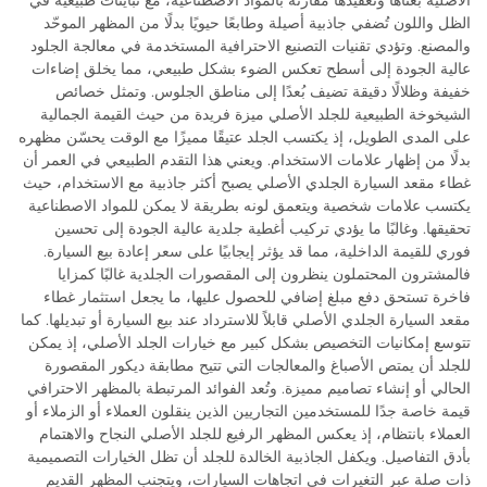
الظل واللون تُضفي جاذبية أصيلة وطابعًا حيويًا بدلًا من المظهر الموحّد
والمصنع. وتؤدي تقنيات التصنيع الاحترافية المستخدمة في معالجة الجلود
عالية الجودة إلى أسطح تعكس الضوء بشكل طبيعي، مما يخلق إضاءات
خفيفة وظلالًا دقيقة تضيف بُعدًا إلى مناطق الجلوس. وتمثل خصائص
الشيخوخة الطبيعية للجلد الأصلي ميزة فريدة من حيث القيمة الجمالية
على المدى الطويل، إذ يكتسب الجلد عتيقًا مميزًا مع الوقت يحسّن مظهره
بدلًا من إظهار علامات الاستخدام. ويعني هذا التقدم الطبيعي في العمر أن
غطاء مقعد السيارة الجلدي الأصلي يصبح أكثر جاذبية مع الاستخدام، حيث
يكتسب علامات شخصية ويتعمق لونه بطريقة لا يمكن للمواد الاصطناعية
تحقيقها. وغالبًا ما يؤدي تركيب أغطية جلدية عالية الجودة إلى تحسين
فوري للقيمة الداخلية، مما قد يؤثر إيجابيًا على سعر إعادة بيع السيارة.
فالمشترون المحتملون ينظرون إلى المقصورات الجلدية غالبًا كمزايا
فاخرة تستحق دفع مبلغ إضافي للحصول عليها، ما يجعل استثمار غطاء
مقعد السيارة الجلدي الأصلي قابلاً للاسترداد عند بيع السيارة أو تبديلها. كما
تتوسع إمكانيات التخصيص بشكل كبير مع خيارات الجلد الأصلي، إذ يمكن
للجلد أن يمتص الأصباغ والمعالجات التي تتيح مطابقة ديكور المقصورة
الحالي أو إنشاء تصاميم مميزة. وتُعد الفوائد المرتبطة بالمظهر الاحترافي
قيمة خاصة جدًا للمستخدمين التجاريين الذين ينقلون العملاء أو الزملاء أو
العملاء بانتظام، إذ يعكس المظهر الرفيع للجلد الأصلي النجاح والاهتمام
بأدق التفاصيل. ويكفل الجاذبية الخالدة للجلد أن تظل الخيارات التصميمية
ذات صلة عبر التغيرات في اتجاهات السيارات، ويتجنب المظهر القديم