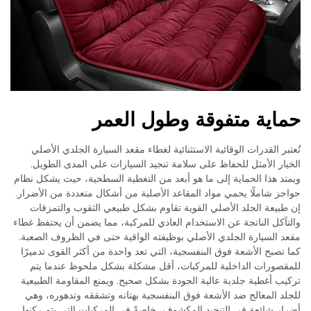
حماية متفوقة وطول العمر
تُعتبر القدرات الوقائية الاستثنائية لغطاء مقعد السيارة الجلدي الأصلي
الخيار الأمثل للحفاظ على سلامة تنجيد السيارات على المدى الطويل.
ويمتد هذا الحماية إلى ما هو أبعد من التغطية السطحية، حيث يشكل نظام
حواجز شاملًا يحمي مواد المقاعد الأصلية من أشكال متعددة من الأضرار.
إن طبيعة الجلد الأصلي القوية تقاوم بشكل طبيعي الثقوب والتمزقات
والتآكل الناتجة عن الاستخدام العادي للمركبة، مما يضمن أن يحتفظ غطاء
مقعد السيارة الجلدي الأصلي بوظيفته الواقية حتى في الظروف الصعبة.
كما تصبح الأشعة فوق البنفسجية، التي تعد واحدة من أكثر القوى تدميرًا
للمقصورات الداخلية للمركبات، أقل مشكلة بشكل ملحوظ عندما يتم
تركيب أغطية جلدية عالية الجودة بشكل صحيح. ويمنع المقاومة الطبيعية
للجلد المعالج ضد الأشعة فوق البنفسجية بهتانه وتشققه وتدهوره، وهي
أضرار شائعة في التنجيد المكشوف، خاصةً في المركبات التي يتم ركنها