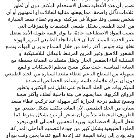
تضمن أن هذه الأغطية تتحمل الاستخدام المكثف دون أن تُظهر
علامات تآكل واضحة، مما يجعلها مثالية للعائلات أو المهنيين أو أي
شخص يقضي وقتًا طويلاً في مركبته. ويقاوم غطاء مقعد السيارة
من الجلد الطبيعي بشكل طبيعي التشققات والتمزقات التي
تصيب المواد الاصطناعية عادةً، ما يوفر قيمة طويلة الأمد بفضل
عمر الخدمة الممتد. كما أن قابلية الجلد الطبيعي لتمرير الهواء
تخلق بيئة جلوس أكثر راحة من خلال السماح بدوران الهواء، وتمنع
الشعور اللاصق وغير المريح المرتبط بالبدائل البلاستيكية أو
الفينيلية أثناء الطقس الحار. وتظل متطلبات الصيانة بسيطة مع
العناية المناسبة، حيث يمكن مسح معظم الانسكابات والبقع
بسهولة من السطح الناعم لغطاء مقعد السيارة من الجلد الطبيعي
دون أن تترك علامات دائمة. وتساعد الخصائص المضادة
للميكروبات في الجلد المعالج على تقليل نمو البكتيريا وتطور
الروائح الكريهة، مما يسهم في بيئة داخلية أنظف وأكثر صحة.
ويصبح تنظيم درجة الحرارة أكثر سهولة عند تركيب غطاء مقعد
سيارة من الجلد الطبيعي، لأن المادة تتكيّف بشكل طبيعي مع
الظروف المحيطة بدلاً من أن تسخن أو تبرد بشكل مفرط كما
تفعل المواد الاصطناعية. ويزيد التحسين الجمالي الذي توفره
الجلود الطبيعية بشكل كبير من جودة التصميم الداخلي المدركة،
وقد يؤدي إلى زيادة القيمة عند إعادة البيع عندما يحين وقت بيع أو