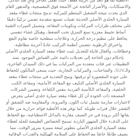
والانسكابات، والأضرار الناتجة عن الأشعة فوق البنفسجية، والتدهور العام
الذي يحدث نتيجة التشغيل المنتظم للمركبة. تدمج منتجات غطاء مقعد
السيارة الجلدي الأصلي الحديثة تقنيات تصنيع متقدمة تضمن تركيبًا دقيقًا
على مختلف طرازات المركبات وتكوينات المقاعد. وتشمل الميزات التقنية
أنماط تخييط معززة تمنع التمزق تحت الضغط، وهيكل غشاء تنفسي
يحافظ على تنظيم درجة الحرارة، وعلاجات سطحية خاصة تقاوم البقع
واختراق الرطوبة. تتضمن أنظمة التركيب عادةً أحزمة مطاطية،
وخطافات، وأقفال قابلة للتعديل تثبت غطاء مقعد السيارة الجلدي الأصلي
بإحكام دون الحاجة إلى تعديلات دائمة على القماش الموجود. تمتد
التطبيقات عبر فئات متعددة من المركبات بما في ذلك السيدان الفاخرة،
والـSUV، والشاحنات، والمركبات التجارية، حيث يسعى المالكون للحفاظ
على جودة المقصورة أو ترقيتها. ويتيح التعددية في منتجات غطاء مقعد
السيارة الجلدي الأصلي التكيف مع المقاعد الأمامية، ومقاعد الكنب
الخلفية، والمقاعد الكأسية الفردية بنفس الكفاءة. وتضمن الشركات
المصنعة ذات الجودة أن كل غطاء مقعد سيارة جلدي أصلي يتعرض
لاختبارات صارمة تشمل ثبات اللون، والمرونة، والمقاومة ضد التشقق أو
التقشر خلال فترات طويلة. كما توفر هذه الأغطية فوائد حرارية من خلال
بقائها أكثر برودة في حر الصيف مقارنة بالبدائل الاصطناعية، مع الحفاظ
على الدفء خلال الشهور الباردة. تسمح الخصائص الطبيعية للجلد لغطاء
مقعد السيارة الجلدي الأصلي بتطوير لمعة مميزة بمرور الوقت، مما
يضيف طابعًا خاصًا مع الحفاظ على السلامة الهيكلية والقدرات الوقائية