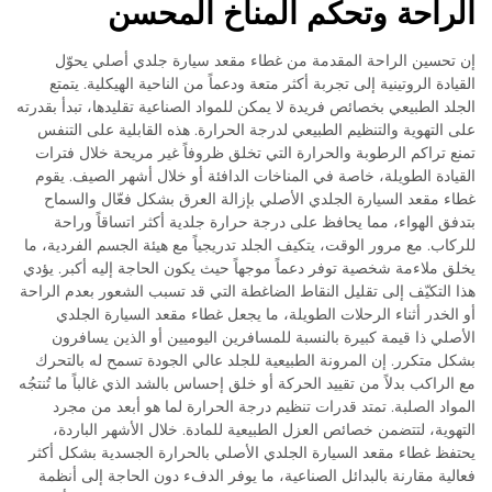
الراحة وتحكم المناخ المحسن
إن تحسين الراحة المقدمة من غطاء مقعد سيارة جلدي أصلي يحوّل
القيادة الروتينية إلى تجربة أكثر متعة ودعماً من الناحية الهيكلية. يتمتع
الجلد الطبيعي بخصائص فريدة لا يمكن للمواد الصناعية تقليدها، تبدأ بقدرته
على التهوية والتنظيم الطبيعي لدرجة الحرارة. هذه القابلية على التنفس
تمنع تراكم الرطوبة والحرارة التي تخلق ظروفاً غير مريحة خلال فترات
القيادة الطويلة، خاصة في المناخات الدافئة أو خلال أشهر الصيف. يقوم
غطاء مقعد السيارة الجلدي الأصلي بإزالة العرق بشكل فعّال والسماح
بتدفق الهواء، مما يحافظ على درجة حرارة جلدية أكثر اتساقاً وراحة
للركاب. مع مرور الوقت، يتكيف الجلد تدريجياً مع هيئة الجسم الفردية، ما
يخلق ملاءمة شخصية توفر دعماً موجهاً حيث يكون الحاجة إليه أكبر. يؤدي
هذا التكيّف إلى تقليل النقاط الضاغطة التي قد تسبب الشعور بعدم الراحة
أو الخدر أثناء الرحلات الطويلة، ما يجعل غطاء مقعد السيارة الجلدي
الأصلي ذا قيمة كبيرة بالنسبة للمسافرين اليوميين أو الذين يسافرون
بشكل متكرر. إن المرونة الطبيعية للجلد عالي الجودة تسمح له بالتحرك
مع الراكب بدلاً من تقييد الحركة أو خلق إحساس بالشد الذي غالباً ما تُنتجُه
المواد الصلبة. تمتد قدرات تنظيم درجة الحرارة لما هو أبعد من مجرد
التهوية، لتتضمن خصائص العزل الطبيعية للمادة. خلال الأشهر الباردة،
يحتفظ غطاء مقعد السيارة الجلدي الأصلي بالحرارة الجسدية بشكل أكثر
فعالية مقارنة بالبدائل الصناعية، ما يوفر الدفء دون الحاجة إلى أنظمة