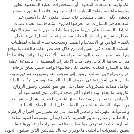
الكيميائية مع منتجات التنظيف أو مستحضرات العناية الشخصية. تُظهر
مجموعة أغطية مقاعد السيارة الجلدية مقاومة فائقة للتشقق والتقشر
وتدهور الألوان، وهي مشكلات تؤثر بشكل متكرر على الأسطح غير
المعالجة في السيارات عند تعرضها لظروف بيئية قاسية. تعتمد تقنيات
الخياطة المتقدمة على خيوط معززة وأنماط تفصيل خاصة توزع الإجهاد
بشكل متساوٍ عبر أسطح الغطاء، مما يمنع نقاط الفشل التي قد تخل
بالنظام الواقي مع الاستخدام الممتد. ويستجيب نظام الحماية لمتطلبات
السلامة المحددة في السيارات من خلال خصائص مقاومة اللهب والتوافق
مع أنظمة نشر الوسائد الهوائية، مما يضمن ألا تُضعف الفوائد الوقائية أبداً
ميزات سلامة الركاب. وقد أكدت الاختبارات المعملية أن مجموعة أغطية
مقاعد السيارة الجلدية تحافظ على فعاليتها الواقية ضمن نطاق درجات
حرارة يتراوح بين سالب أربعين إلى موجب مئة وستين درجة فهرنهايت،
ما يدل على الموثوقية في ظروف المناخ القاسية. ويشمل تركيب المادة
عوامل مضادة للميكروبات تعمل على منع نمو البكتيريا وتطور الروائح
الكريهة، ما يخلق بيئة داخلية أكثر صحة للركاب ذوي الحساسية أو
الأمراض التحسسية. ويمتد هذا النهج الشامل للحماية ليشمل ما هو أبعد
من الفوائد السطحية، ليتضمن الحفاظ على آليات المقاعد الأصلية
والمكونات الكهربائية وعناصر التدفئة التي قد تتضرر من اختراق الرطوبة
أو الحطام. وتضمن معايير الحماية الاحترافية أن مجموعة أغطية مقاعد
السيارة الجلدية تستوفي مواصفات صناعة السيارات أو تتجاوزها فيما
يتعلق بالمكونات الداخلية، ما يوفر راحة بال للمالكين الذين يطلبون الجودة