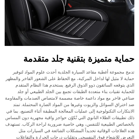
حماية متميزة بتقنية جلد متقدمة
تدمج مجموعة أغطية مقاعد السيارة الجلدية أحدث علوم المواد لتوفير
حماية لا مثيل لها لداخل المركبة، مع الحفاظ على الشعور الفاخر والمظهر
الذي يتوقعه السائقون ذوو الذوق الرفيع. يستخدم هذا النظام المتقدم
للحماية تقنيات بناء متعددة الطبقات تجمع بين الجلد الطبيعي أو جلد
صناعي فاخر مع مواد داعمة خاصة مصممة لامتصاص الصدمات والمقاومة
ضد اختراق السوائل والزيوت وغيرها من المواد الضارة المحتملة. تمتد
الابتكارات التكنولوجية إلى عمليات المعالجة المطبقة أثناء التصنيع، بما في
ذلك تطبيقات الطلاء النانوي التي تُكوّن حواجز واقية مجهرية دون المساس
بالخصائص الطبيعية للتنفس، وهي خاصية ضرورية لراحة الركاب. تستهدف
هذه العلاجات الوقائية تحديداً المشكلات الشائعة في السيارات مثل
التعرض للإشعاع فوق البنفسجي وتقلبات درجات الحرارة والتفاعلات