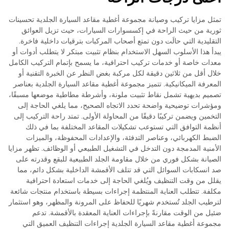
تمثل مزايا تركيب وصيانة مجموعة أغطية مقاعد السيارة الجلدية تحسينات
ثورية من حيث الراحة في إكسسوارات السيارات، حيث تزيل العوائق
التقليدية التي حالَت دون تمتع أصحاب المركبات بترقيات داخلية فاخرة.
يبدأ هذا الأسلوب السهل الاستخدام بنظام تثبيت مبتكر لا يتطلب أدوات أو
معدات خاصة أو خدمات تركيب احترافية، ما يسمح بإتمام التركيب الكامل
خلال أقل من ثلاثين دقيقة لكل مركبة بغض النظر عن الخبرة التقنية أو
المعرفة الميكانيكية. تتميز مجموعة أغطية مقاعد السيارة الجلدية بعناصر
تصميم بديهية تشمل نقاط تثبيت ملونة، وأشرطة مطاطية موضعها مسبقًا،
ومؤشرات توضيحية واضحة تحدد الاتجاه الصحيح، مما يلغي الحاجة إلى
التخمين ويضمن تركيبًا دقيقًا من المحاولة الأولى. تمتد راحة التركيب إلى
أنظمة التوافق التي تستوعب تشكيلات المقاعد المختلفة بما في ذلك
الضبط الكهربائي، وعناصر التدفئة، والإعدادات المحفوظة، والميزات
الأمنية المدمجة دون التدخل في التشغيل الطبيعي أو الوظائف. تظهر مزايا
الصيانة بشكل فوري من خلال مقاومة الجلد الطبيعية للبقع وقدرته على
صد انسكابات السوائل التي قد تتلف الأقمشة الداخلية بشكل دائم، مما
يقلل من وقت التنظيف ويُلغي الحاجة إلى خدمات استعادة احترافية
مكلفة. تتطلب العناية المنتظمة إجراءات بسيطة باستخدام منتجات شائعة
لترطيب الجلد تُستخدم شهريًا للحفاظ على المرونة والمظهر، وهو استثمار
ضئيل من الوقت مقارنةً بإجراءات العناية المعقدة بالأقمشة. تدعم
مجموعة أغطية مقاعد السيارة الجلدية إجراءات التنظيف العميق التي