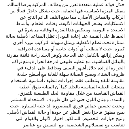
خلال فوائد عملية متعددة تعزز من وظائف المركبة ورضا المالك.
يتمثل الميزة الأساسية في الحماية، حيث تشكل حاجزًا فعالًا بين
الركاب والقماش الأصلي، مما يمنع التلف الدائم الناتج عن
الانسكابات، وشعر الحيوانات الأليفة، وفتات الطعام، وأنماط
الاستخدام اليومية. وينعكس هذا القدرة الوقائية مباشرةً في
الحفاظ على القيمة عند إعادة البيع، إذ تظل المقاعد الأصلية بحالة
ممتازة تحت نظام الأغطية. ويمثل سهولة التركيب ميزة أخرى
كبيرة، حيث لا يتطلب أي أدوات خاصة أو مساعدة احترافية،
ويمكن إزالتها بالكامل عند الحاجة. ويُوفر الجلد راحة فائقة مقارنة
بالبدائل القماشية، مع تنظيم طبيعي لدرجة الحرارة يمنع تراكم
الحرارة الزائدة خلال أشهر الصيف ويحافظ على الدفء في
ظروف الشتاء. ويصبح الصيانة سهلة للغاية مع أسطح جلدية
مقاومة للبقع وتتطلب فقط إجراءات تنظيف أساسية باستخدام
منتجات العناية المناسبة بالجلد. كما أن المتانة تفوق أغطية
القماش القياسية من خلال مقاومة الجلد الطبيعية للتمزق،
والتمدد، وبهتان اللون حتى في ظل ظروف الاستخدام المستمر.
ويحدث تحسين جمالي فوري للمقصورة الداخلية للسيارة، حيث
يمنح مظهرًا فاخرًا بغض النظر عن جودة أو حالة القماش الأصلي.
وتتيح خيارات التخصيص للمالكين اختيار الألوان والقوام التي
تتناسب مع تفضيلاتهم الشخصية، مع التنسيق مع عناصر