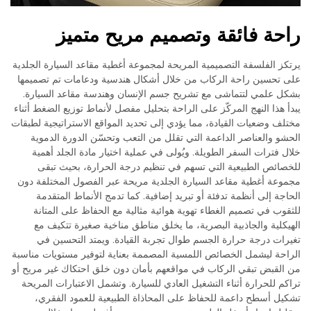
راحة فائقة وتصميم مريح متميز
يرتكز الفلسفة التصميمية المريحة لمجموعة أغطية مقاعد السيارة الجلدية
على تحسين راحة الركاب من خلال أشكال هندسية ودعامات تم تصميمها
بشكل علمي لتتماشى مع تشريح جسم الإنسان وهندسة مقاعد السيارة.
يبدأ هذا النهج المركّز على الراحة بتحليل مفصل لأنماط توزيع الضغط أثناء
مختلف وضعيات القيادة، مما يؤدي إلى تحديد المواقع الاستراتيجية لطبقات
الحشو والعناصر الداعمة التي تقلل من التعب وتحسّن الدورة الدموية
خلال فترات السفر الطويلة. ويُولى في عملية اختيار مادة الجلد أهمية
للخصائص الطبيعية التي تسهم في تنظيم درجة الحرارة، بحيث تبقى
مجموعة أغطية مقاعد السيارة الجلدية مريحة عبر الفصول المختلفة دون
الحاجة إلى أنظمة تدفئة أو تبريد إضافية. كما تدمج الأنماط المتقدمة
للثقوب في تصميم الغطاء تهوية هوائية مثالية مع الحفاظ على المتانة
الهيكلية والجاذبية البصرية، ما يخلق مناطق مناخية صغيرة تتكيف مع
تغيرات درجة حرارة الجسم طوال تجربة القيادة. ويمتد التحسين في
الراحة ليشمل الخصائص اللمسية المصممة بعناية لتوفير مستويات مناسبة
من القبض تبقي الركاب في مواقعهم بأمان دون خلق احتكاك غير مريح أو
تراكم للحرارة أثناء التشغيل العادي للسيارة. وتشمل الاعتبارات المريحة
تشكيل أسطح داعمة للحفاظ على المحاذاة الطبيعية للعمود الفقري،