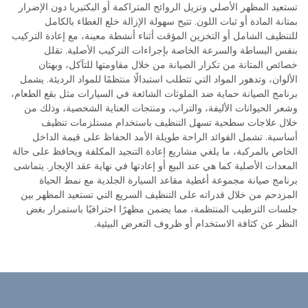
تستعيد المظهر الأصلي وتزيل الروائح المتراكمة أو البكتيريا دون الإضرار
بمتانة المادة أو ثبات اللون. تتيح سهولة الإزالة خلع الغطاء بالكامل
للتنظيف الشامل أو التخزين المؤقت أثناء أنشطة معينة، مع إعادة التركيب
بنفس البساطة والسرعة الخاصة بإجراءات التركيب الأصلية. تقلل
خصائص المتانة من تكرار الصيانة من خلال مقاومتها للتآكل، وبهتان
الألوان، وتدهور المواد التي تتطلب استبدالًا منتظمًا للمواد الرديئة. يشمل
برنامج الصيانة حماية ضد الملوثات الشائعة في السيارات مثل بقع الطعام،
وشعر الحيوانات الأليفة، والتراب، ومنتجات العناية الشخصية، وذلك من
خلال علاجات سطحية تسهل التنظيف باستخدام مستلزمات تنظيف
أساسية. تشمل الفوائد الراحة طويلة الأمد الحفاظ على قيمة الداخل
الخاص بالمركبة، ما يلغي مشاريع إعادة التنجيد المكلفة ويحافظ على حالة
المعدات الأصلية كما هي عند البيع أو إعادتها في نهاية عقد الإيجار. يتماشى
برنامج صيانة مجموعة أغطية مقاعد السيارة الجلدية مع نمط الحياة
المزدحم من خلال قدراته على التنظيف السريع التي تستعيد المظهر بين
جلسات الترطيب المنتظمة، مما يضمن مظهرًا احترافيًا باستمرار بغض
النظر عن كثافة الاستخدام أو ظروف التعرض البيئية.