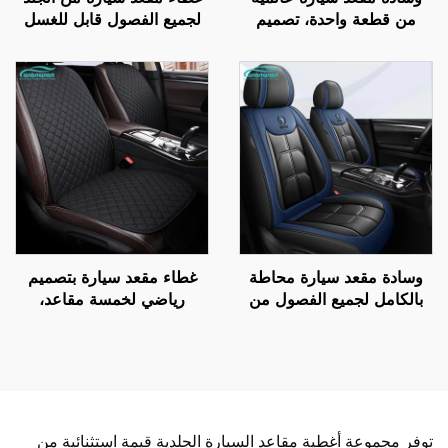
من قطعة واحدة، تصميم
لجميع الفصول قابل للغسل
جديد من الجلد، لمواسم
بدون غسل وسادة سهلة
السنة الأربعة، ثلاث قطع
العناية إكسسوار للمقاعد
بدون ظهر المقعد، متوفرة
في أمازون للتجارة الدولية
وسادة مقعد سيارة محاطة
غطاء مقعد سيارة بتصميم
بالكامل لجميع الفصول من
رياضي لخمسة مقاعد،
الجيل الجديد من الجلد
مجموعة ثلاثية عالمية غير
البوليستري لمقاعد السيارات
قابلة للانزلاق بدون ربط، مع
مسند للظهر وخاصية التهوية
والتدليك
توفر مجموعة أغطية مقاعد السيارة الجلدية قيمة استثنائية من