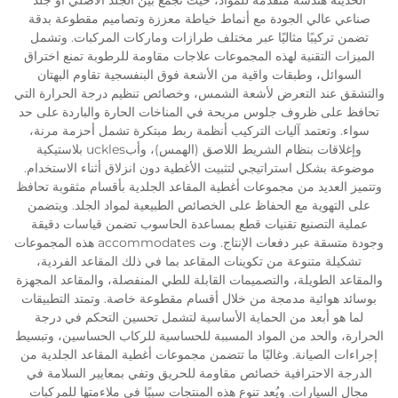
صناعي عالي الجودة مع أنماط خياطة معززة وتصاميم مقطوعة بدقة
تضمن تركيبًا مثاليًا عبر مختلف طرازات وماركات المركبات. وتشمل
الميزات التقنية لهذه المجموعات علاجات مقاومة للرطوبة تمنع اختراق
السوائل، وطبقات واقية من الأشعة فوق البنفسجية تقاوم البهتان
والتشقق عند التعرض لأشعة الشمس، وخصائص تنظيم درجة الحرارة التي
تحافظ على ظروف جلوس مريحة في المناخات الحارة والباردة على حد
سواء. وتعتمد آليات التركيب أنظمة ربط مبتكرة تشمل أحزمة مرنة،
وإغلاقات بنظام الشريط اللاصق (الهمس)، وأبuckles بلاستيكية
موضوعة بشكل استراتيجي لتثبيت الأغطية دون انزلاق أثناء الاستخدام.
وتتميز العديد من مجموعات أغطية المقاعد الجلدية بأقسام مثقوبة تحافظ
على التهوية مع الحفاظ على الخصائص الطبيعية لمواد الجلد. ويتضمن
عملية التصنيع تقنيات قطع بمساعدة الحاسوب تضمن قياسات دقيقة
وجودة متسقة عبر دفعات الإنتاج. وت accommodates هذه المجموعات
تشكيلة متنوعة من تكوينات المقاعد بما في ذلك المقاعد الفردية،
والمقاعد الطويلة، والتصميمات القابلة للطي المنفصلة، والمقاعد المجهزة
بوسائد هوائية مدمجة من خلال أقسام مقطوعة خاصة. وتمتد التطبيقات
لما هو أبعد من الحماية الأساسية لتشمل تحسين التحكم في درجة
الحرارة، والحد من المواد المسببة للحساسية للركاب الحساسين، وتبسيط
إجراءات الصيانة. وغالبًا ما تتضمن مجموعات أغطية المقاعد الجلدية من
الدرجة الاحترافية خصائص مقاومة للحريق وتفي بمعايير السلامة في
مجال السيارات. ويُعد تنوع هذه المنتجات سببًا في ملاءمتها للمركبات