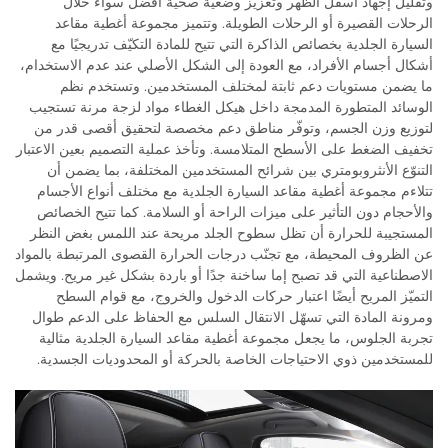
وتقليل إجهاد أسفل الظهر وتعزيز وضعية صحية أفضل سواء خلال
الرحلات القصيرة أو الرحلات الطويلة. وتتميز مجموعة أغطية مقاعد
السيارة الجلدية بخصائص الذاكرة التي تتيح للمادة التكيّف تدريجيًا مع
أشكال أجسام الأفراد، مع العودة إلى الشكل الأصلي عند عدم الاستخدام،
ما يضمن مستويات دعم ثابتة لمختلف المستخدمين. وتستخدم نظم
الوسائد المتطورة المدمجة داخل هيكل الغطاء مواد لزجة مرنة تستجيب
لتوزيع وزن الجسم، وتوفّر مناطق دعم مخصصة لتحقيق أقصى قدر من
تخفيف الضغط على الأسطح المتلامسة. وتأخذ عملية التصميم بعين الاعتبار
التنوّع الأنثروبومتري بين شرائح المستخدمين المختلفة، بما يضمن أن
تتلاءم مجموعة أغطية مقاعد السيارة الجلدية مع مختلف أنواع الأجسام
والأحجام دون التأثير على ميزات الراحة أو السلامة. كما تتيح الخصائص
المستجيبة للحرارة أن تظل سطوح الجلد مريحة عند اللمس بغض النظر
عن الظروف المحيطة، مع تجنّب درجات الحرارة القصوى المرتبطة بالمواد
الاصطناعية التي قد تصبح إما ساخنة جدًا أو باردة بشكل غير مريح. ويشمل
التميّز المريح أيضًا اعتبار حركات الدخول والخروج، مع قوام السطح
ومرونة المادة التي تسهّل الانتقال السلس مع الحفاظ على الدعم طوال
تجربة الجلوس، ما يجعل مجموعة أغطية مقاعد السيارة الجلدية مثالية
للمستخدمين ذوي الاحتياجات الخاصة بالحركة أو المحدوديات الجسدية.