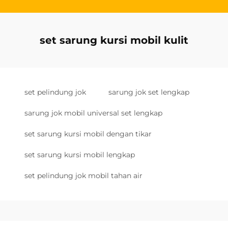
set sarung kursi mobil kulit
set pelindung jok
sarung jok set lengkap
sarung jok mobil universal set lengkap
set sarung kursi mobil dengan tikar
set sarung kursi mobil lengkap
set pelindung jok mobil tahan air