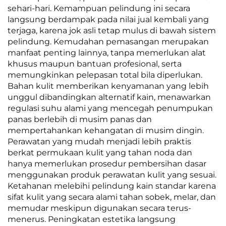
sehari-hari. Kemampuan pelindung ini secara
langsung berdampak pada nilai jual kembali yang
terjaga, karena jok asli tetap mulus di bawah sistem
pelindung. Kemudahan pemasangan merupakan
manfaat penting lainnya, tanpa memerlukan alat
khusus maupun bantuan profesional, serta
memungkinkan pelepasan total bila diperlukan.
Bahan kulit memberikan kenyamanan yang lebih
unggul dibandingkan alternatif kain, menawarkan
regulasi suhu alami yang mencegah penumpukan
panas berlebih di musim panas dan
mempertahankan kehangatan di musim dingin.
Perawatan yang mudah menjadi lebih praktis
berkat permukaan kulit yang tahan noda dan
hanya memerlukan prosedur pembersihan dasar
menggunakan produk perawatan kulit yang sesuai.
Ketahanan melebihi pelindung kain standar karena
sifat kulit yang secara alami tahan sobek, melar, dan
memudar meskipun digunakan secara terus-
menerus. Peningkatan estetika langsung