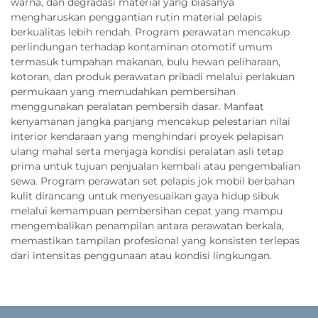
warna, dan degradasi material yang biasanya
mengharuskan penggantian rutin material pelapis
berkualitas lebih rendah. Program perawatan mencakup
perlindungan terhadap kontaminan otomotif umum
termasuk tumpahan makanan, bulu hewan peliharaan,
kotoran, dan produk perawatan pribadi melalui perlakuan
permukaan yang memudahkan pembersihan
menggunakan peralatan pembersih dasar. Manfaat
kenyamanan jangka panjang mencakup pelestarian nilai
interior kendaraan yang menghindari proyek pelapisan
ulang mahal serta menjaga kondisi peralatan asli tetap
prima untuk tujuan penjualan kembali atau pengembalian
sewa. Program perawatan set pelapis jok mobil berbahan
kulit dirancang untuk menyesuaikan gaya hidup sibuk
melalui kemampuan pembersihan cepat yang mampu
mengembalikan penampilan antara perawatan berkala,
memastikan tampilan profesional yang konsisten terlepas
dari intensitas penggunaan atau kondisi lingkungan.