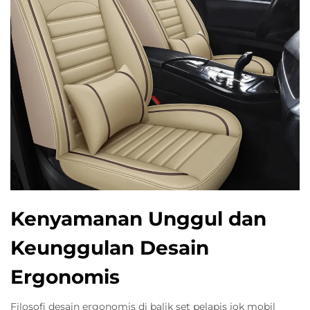
Kenyamanan Unggul dan
Keunggulan Desain
Ergonomis
Filosofi desain ergonomis di balik set pelapis jok mobil