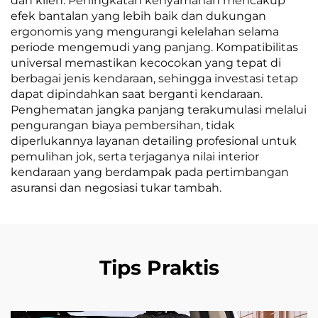
dan klien. Peningkatan kenyamanan mencakup
efek bantalan yang lebih baik dan dukungan
ergonomis yang mengurangi kelelahan selama
periode mengemudi yang panjang. Kompatibilitas
universal memastikan kecocokan yang tepat di
berbagai jenis kendaraan, sehingga investasi tetap
dapat dipindahkan saat berganti kendaraan.
Penghematan jangka panjang terakumulasi melalui
pengurangan biaya pembersihan, tidak
diperlukannya layanan detailing profesional untuk
pemulihan jok, serta terjaganya nilai interior
kendaraan yang berdampak pada pertimbangan
asuransi dan negosiasi tukar tambah.
Tips Praktis