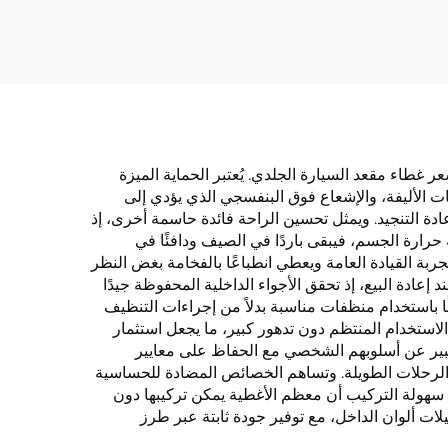
د
عالمية لجميع الفصول
للتجارة الخارجية عبر
الحدود
عر غطاء مقعد السيارة الجلدي. يُعتبر الحماية الميزة
نات الأليفة، والإشعاع فوق البنفسجي الذي يؤدي إلى
دة التنجيد. ويمثل تحسين الراحة فائدة حاسمة أخرى، إذ
ة حرارة الجسم، فيبقى باردًا في الصيف ودافئًا في
ربة القيادة العامة ويعطي انطباعًا بالفخامة بغض النظر
دة البيع، إذ تحقق الأجواء الداخلية المحفوظة جيدًا
 باستخدام منظفات مناسبة بدلاً من إجراءات التنظيف
لاستخدام المنتظم دون تدهور كبير، ما يجعل استثمار
لتعبير عن أسلوبهم الشخصي مع الحفاظ على معايير
الرحلات الطويلة. وتساهم الخصائص المضادة للحساسية
 سهولة التركيب أن معظم الأغطية يمكن تركيبها دون
يلات ألوان الداخل، مع توفير جودة ثابتة عبر طرز