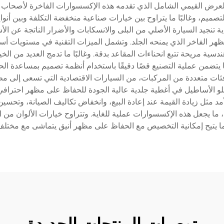
لعرض القيمي الشامل الذي تقدمه هذه الإكسسوارات الفاخرة لأصحاب ا
ميم، وغالبًا ما يتراوح بين خيارات صناعية منخفضة التكلفة وبين أنوا
تنجيد السيارة الأصلي من البلى والانسكابات والأضرار الناتجة عن الأ
ر الفاخر الذي يمنحه الجلد. وتشمل الميزات التقنية في مستويات أسعا
ية مريحة تتبع انحناءات المقاعد بدقة. وغالبًا ما تدمج العديد من الخ
ا يتضمن عملية التصنيع قصًا دقيقًا باستخدام أنظمة تصميم بمساعدة ال
فئات متعددة من المركبات، من السيارات الاقتصادية التي تسعى إلى مظه
مشغلو الأساطيل في أغطية جلدية عالية الجودة للحفاظ على مظهر احترافي
أمد مثل زيادة القيمة عند إعادة البيع، وانخفاض تكاليف الصيانة، وتحسي
 يجعل هذه الإكسسوارات عملية للغاية. وتتراوح خيارات الألوان من ال
 يتيح إمكانية التخصيص مع الحفاظ على مظهر أنيق يتماشى مع مختلف
توصيات المنتجات الجديدة