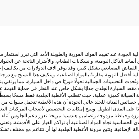
ية إكسسوار للمقاعد
البوليستري لمقاع
السيارات
ة الجودة عند تقييم الفوائد الفورية والطويلة الأمد التي تبرر استثمار س
أنماط التآكل اليومية، وانسكابات الطعام، والأضرار الناتجة عن الحيوا
 القماش المصانعي بشكل كبير، وقد يوفر آلاف الدولارات من تكاليف إعا
بلية أفضل للتهوية مقارنةً بالمواد الصناعية. ويتكيف هذا النسيج مع درج
دث التحسينات الجمالية تحولًا فوريًا في داخل السيارة، مما يرتقي بتج
 السيارة الجلدي جذابًا بشكل خاص عند النظر في حماية القيمة عند إعا
الصيانة كميزة عملية، حيث تتطلب الأغطية الجلدية فقط مسحًا بسيطًا
 خصائص المتانة للجلد عالي الجودة أن هذه الأغطية تتحمل سنوات من ا
اديًا على المدى الطويل. وتتيح إمكانيات التخصيص لأصحاب المركبات ا
عززة وخياطة مزدوجة وتصاميم هندسية مريحة تعزز دعم الجلوس أثناء 
الحساسية تجاه المواد الصناعية أو تراكم الغبار على الأقمشة. وتعني
لة الإضافية. وتتيح مرونة الأغطية الجلدية لها أن تتناغم مع مختلف تشك