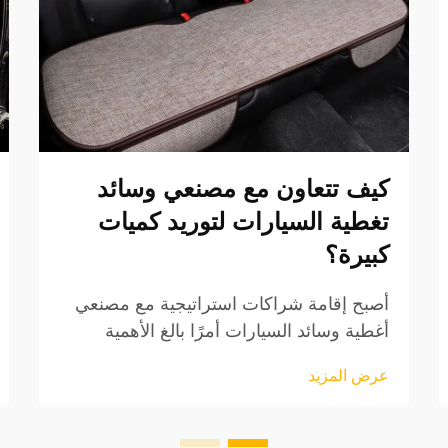
كيف تتعاون مع مصنعي وسائد
تغطية السيارات لتوريد كميات
كبيرة؟
أصبح إقامة شراكات استراتيجية مع مصنعي
أغطية وسائد السيارات أمرًا بالغ الأهمية
بشكل متزايد للشركات التي تسعى إلى حلول
عرض المزيد
توريد موثوقة لكميات كبيرة في سوق
الملحقات automotive التنافسية اليوم.
ويُتوقع أن يستمر نمو سوق أغطية مقاعد