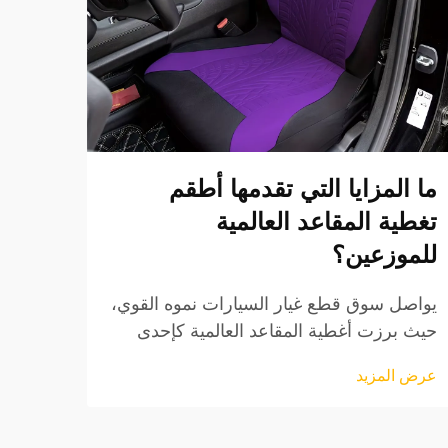
ما المزايا التي تقدمها أطقم
كيفي
تغطية المقاعد العالمية
أطقم
للموزعين؟
عند اخ
يصبح 
يواصل سوق قطع غيار السيارات نموه القوي،
العالم
حيث برزت أغطية المقاعد العالمية كإحدى
عرض ا
والقي
أكثر الفئات المنتجية ربحًا للموزعين. وتلقى
عرض المزيد
الاست
هذه الملحقات المتعددة الاستخدامات قبولًا
واسعًا بين شريحة كبيرة من العملاء، مع تقديم
مزايا اقتصادية جذابة.