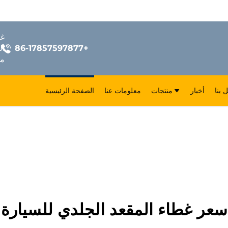
+86-17857597877
ال
مق
 بنا
أخبار
منتجات
معلومات عنا
الصفحة الرئيسية
سعر غطاء المقعد الجلدي للسيارة