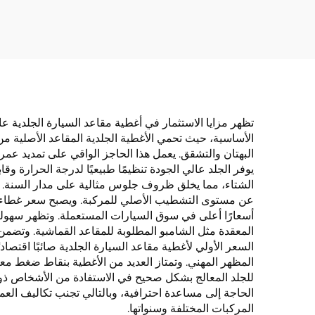
من مواد جلدية لمقاعد
العنا
السيارات والطائرات
تظهر مزايا الاستثمار في أغطية مقاعد السيارة الجلدية عالي
الأساسية، حيث تحمي الأغطية الجلدية المقاعد الأصلية من 
البهتان والتشقق. يعمل هذا الحاجز الواقي على تمديد عمر
يوفر الجلد عالي الجودة تنظيمًا طبيعيًا لدرجة الحرارة وقا
الشتاء، مما يخلق ظروف جلوس مثالية على مدار السنة. وتُح
عن مستوى التشطيب الأصلي للمركبة. ويصبح سعر غطاء مقعد
أسعارًا أعلى في سوق السيارات المستعملة. وتظهر سهولة 
المعقدة مثل الشامبو المطلوبة للمقاعد القماشية. وتضمن
السعر الأولي لأغطية مقاعد السيارة الجلدية صائبًا اقتص
المظهر المهني. وتمتاز العديد من الأغطية بنقاط ضغط م
للجلد المعالج بشكل صحيح في الاستفادة من الأشخاص ذوي 
الحاجة إلى مساعدة احترافية، وبالتالي تجنب تكاليف العما
المركبات المختلفة وسنواتها.