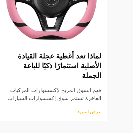
لماذا تعد أغطية عجلة القيادة
الأصلية استثمارًا ذكيًا للباعة
الجملة
فهم السوق المربح لإكسسوارات المركبات
الفاخرة تستمر سوق إكسسوارات السيارات
في التطور بسرعة، وقد برزت تغطيات عجلة
عرض المزيد
القيادة الأصلية (OEM) كقطاع منتجات مربح
بشكل خاص للبائعين بالجملة. هذه المنتجات
عالية الجودة...