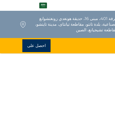
AR
غرفة 401، مبنى 16، حديقة هونغدي زونغتشوانغ
صناعية، بلدة تانتو، مقاطعة تيانتاى، مدينة تايتشو،
اطعة تشيجيانغ، الصين
احصل على
عرض سعر