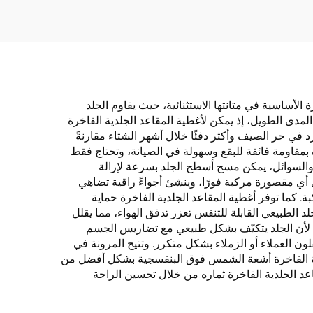
مسند للظهر، وسادة
للوركين
ة الأساسية في متانتها الاستثنائية، حيث يقاوم الجلد
لمدى الطويل، إذ يمكن لأغطية المقاعد الجلدية الفاخرة
د في حر الصيف وأكثر دفئًا خلال أشهر الشتاء مقارنةً
ة بمقاومة فائقة للبقع وسهولة في الصيانة، وتحتاج فقط
والسوائل، يمكن مسح أسطح الجلد بسرعة لإزالة
ى أي مقصورة مركبة فورًا، وينشئ أجواءً راقية تضاهي
ة. كما توفر أغطية المقاعد الجلدية الفاخرة حماية
د الطبيعي القابلة للتنفس تعزز تدفق الهواء، مما يقلل
لة، لأن الجلد يتكيّف بشكل طبيعي مع تضاريس الجسم
قلون العملاء أو الزملاء بشكل متكرر. وتتيح المرونة في
جلدية الفاخرة أشعة الشمس فوق البنفسجية بشكل أفضل من
عد الجلدية الفاخرة ثماره من خلال تحسين الراحة