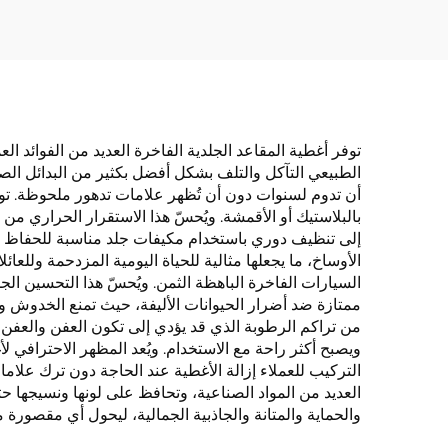
بدون ظهر المقعد، متوفرة
الس
في أمازون للتجارة الدولية
توفر أغطية المقاعد الجلدية الفاخرة العديد من الفوائد العم
الطبيعي التآكل والتلف بشكل أفضل بكثير من البدائل الصنا
أن تدوم لسنوات دون أن تُظهر علامات تدهور ملحوظة. توفر 
بالبلاستيك أو الأقمشة. ويُحسّ هذا الاستقرار الحراري من
إلى تنظيف دوري باستخدام مكيفات جلد مناسبة للحفاظ ع
الأوساخ، ما يجعلها مثالية للحياة اليومية المزدحمة وللع
السيارات الفاخرة الباهظة الثمن. ويُحسّ هذا التحسين الجم
ممتازة ضد أضرار الحيوانات الأليفة، حيث تمنع الخدوش والش
من تراكم الرطوبة الذي قد يؤدي إلى تكون العفن والعفن ا
ويصبح أكثر راحة مع الاستخدام. ويُعد المظهر الاحترافي لأغ
التركيب للعملاء إزالة الأغطية عند الحاجة دون ترك علا
العديد من المواد الصناعية، وتحافظ على لونها ونسيجها 
والحماية والمتانة والجاذبية الجمالية، ليحول أي مقصورة م