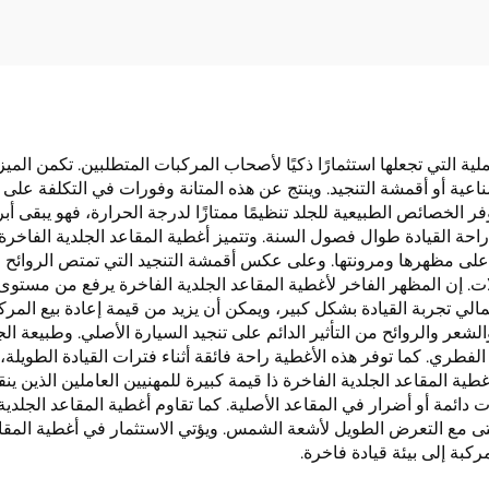
يارات والطائرات
لية التي تجعلها استثمارًا ذكيًا لأصحاب المركبات المتطلبين. تكمن الميز
عية أو أقمشة التنجيد. وينتج عن هذه المتانة وفورات في التكلفة على ا
الخصائص الطبيعية للجلد تنظيمًا ممتازًا لدرجة الحرارة، فهو يبقى أبر
 راحة القيادة طوال فصول السنة. وتتميز أغطية المقاعد الجلدية الفاخر
لى مظهرها ومرونتها. وعلى عكس أقمشة التنجيد التي تمتص الروائح 
ائلات. إن المظهر الفاخر لأغطية المقاعد الجلدية الفاخرة يرفع من مستو
الي تجربة القيادة بشكل كبير، ويمكن أن يزيد من قيمة إعادة بيع المركب
عر والروائح من التأثير الدائم على تنجيد السيارة الأصلي. وطبيعة الجل
لفطري. كما توفر هذه الأغطية راحة فائقة أثناء فترات القيادة الطوي
طية المقاعد الجلدية الفاخرة ذا قيمة كبيرة للمهنيين العاملين الذين ين
مات دائمة أو أضرار في المقاعد الأصلية. كما تقاوم أغطية المقاعد ال
حتى مع التعرض الطويل لأشعة الشمس. ويؤتي الاستثمار في أغطية المقا
ركبة إلى بيئة قيادة فاخرة.