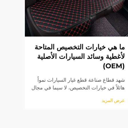
ما هي خيارات التخصيص المتاحة
ما ا
لأغطية وسائد السيارات الأصلية
تغطي
(OEM)
للمو
شهد قطاع صناعة قطع غيار السيارات نمواً
يواصل
هائلاً في خيارات التخصيص، لا سيما في مجال
حيث ب
إكسسوارات المقصورة الداخلية. تمثل أغطية
أكثر ا
عرض المزيد
عرض ا
وسائد السيارات الأصلية (OEM) واحدة من
هذه ا
أكثر الترقيات طلباً من قبل مالكي المركبات
واسعً
الذين يسعون إلى تحسين...
مزايا 