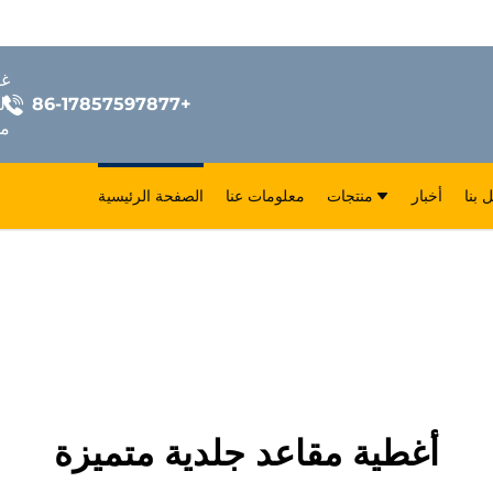
+86-17857597877
ال
مق
 بنا
أخبار
منتجات
معلومات عنا
الصفحة الرئيسية
أغطية مقاعد جلدية متميزة