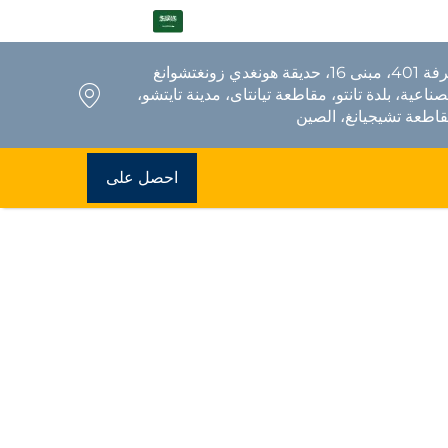
AR
غرفة 401، مبنى 16، حديقة هونغدي زونغتشوانغ
صناعية، بلدة تانتو، مقاطعة تيانتاى، مدينة تايتشو،
اطعة تشيجيانغ، الصين
احصل على
عرض سعر