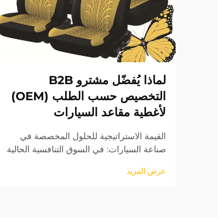
لماذا يُفضّل مشترو B2B
التخصيص حسب الطلب (OEM)
لأغطية مقاعد السيارات
القيمة الاستراتيجية للحلول المخصصة في
صناعة السيارات: في السوق التنافسية الحالية
للسيارات، يتجه المشترون من الشركات
عرض المزيد
(B2B) بشكل متزايد نحو تخصيص أغطية
مقاعد السيارات الأصلية (OEM) باعتباره
ميزة استراتيجية. ويمثل هذا التحول أكثر من
مجرد تفضيل...