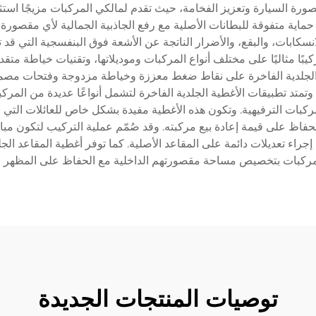
ة السيارة وتعزيز الفخامة، حيث تقدم لمالكي المركبات مزيجًا استثنائيً
 حماية متفوقة للبطانات الأصلية مع رفع الجاذبية الجمالية لأي مقصورة
انسكابات، والبقع، والأضرار الناتجة عن الأشعة فوق البنفسجية التي 
بًا مثاليًا على مختلف أنواع المركبات وموديلاتها، وتقنيات خياطة متق
 الجلدية الفاخرة على نقاط ضغط معززة وخياطة مزدوجة وفتحات مصممة
وتمتد تطبيقات الأغطية الجلدية الفاخرة لتشمل أنواعًا عديدة من المركب
ركبات الترفيهية. وتكون هذه الأغطية مفيدة بشكل خاص للعائلات التي لد
حفاظ على قيمة إعادة بيع مركبته. وقد صُمّم عملية التركيب لتكون
ء تعديلات دائمة على المقاعد الأصلية. كما توفر أغطية المقاعد الج
مركبات بتخصيص مساحة مقصورتهم الداخلية مع الحفاظ على المظهر الرا
توصيات المنتجات الجديدة