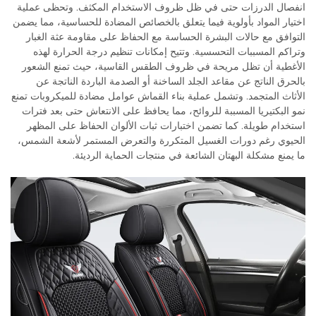
انفصال الدرزات حتى في ظل ظروف الاستخدام المكثف. وتحظى عملية
اختيار المواد بأولوية فيما يتعلق بالخصائص المضادة للحساسية، مما يضمن
التوافق مع حالات البشرة الحساسة مع الحفاظ على مقاومة عثة الغبار
وتراكم المسببات التحسسية. وتتيح إمكانات تنظيم درجة الحرارة لهذه
الأغطية أن تظل مريحة في ظروف الطقس القاسية، حيث تمنع الشعور
بالحرق الناتج عن مقاعد الجلد الساخنة أو الصدمة الباردة الناتجة عن
الأثاث المتجمد. وتشمل عملية بناء القماش عوامل مضادة للميكروبات تمنع
نمو البكتيريا المسببة للروائح، مما يحافظ على الانتعاش حتى بعد فترات
استخدام طويلة. كما تضمن اختبارات ثبات الألوان الحفاظ على المظهر
الحيوي رغم دورات الغسيل المتكررة والتعرض المستمر لأشعة الشمس،
ما يمنع مشكلة البهتان الشائعة في منتجات الحماية الرديئة.