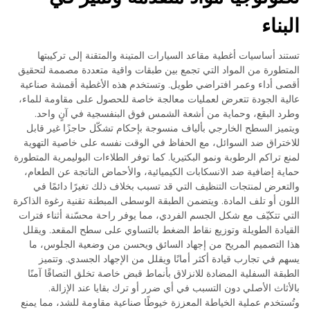
البناء
تستند أساسيات أغطية مقاعد السيارات المتينة والمتقنة إلى تركيبتها
المتطورة من المواد التي تجمع بين طبقات واقية متعددة مصممة لتحقيق
أقصى أداء وعمر افتراضي طويل. وتستخدم هذه الأغطية أقمشة صناعية
عالية الجودة تتعرض لعمليات معالجة خاصة للحصول على مقاومة للماء،
وطرد البقع، وحماية من أشعة الشمس فوق البنفسجية في آنٍ واحد.
ويتميز السطح الخارجي بألياف منسوجة بإحكام تشكّل حاجزًا غير قابل
للاختراق ضد السوائل، مع الحفاظ في الوقت نفسه على خاصية التهوية
لمنع تراكم الرطوبة ونمو البكتيريا. كما توفر الطلاءات البوليمرية المتطورة
حماية إضافية ضد الانسكابات الكيميائية، والأحماض الناتجة عن الطعام،
والتعرض لمنتجات التنظيف التي قد تسبب بخلاف ذلك تغيرًا دائمًا في
اللون أو تلف المادة. ويتضمن الطبقة الوسطى المبطنة تقنية رغوة الذاكرة
التي تتكيّف مع شكل الجسم الفردي، مما يوفر راحة محسّنة أثناء فترات
القيادة الطويلة وتوزيع نقاط الضغط بالتساوي على سطح المقعد. ويقلل
هذا التصميم المريح من إجهاد السائق ويحسن من وضعية الجلوس، ما
يسهم في تجارب قيادة أكثر أمانًا ويقلل من الإجهاد الجسدي. وتتميز
الطبقة السفلية المضادة للانزلاق بأنماط قبض خاصة تخلق التصاقًا آمنًا
بالأثاث الأصلي دون التسبب في أي ضرر أو ترك بقايا عند الإزالة.
وتُستخدم عملية الخياطة المعززة خيوطًا صناعية مقاومة للشد، مما يمنع