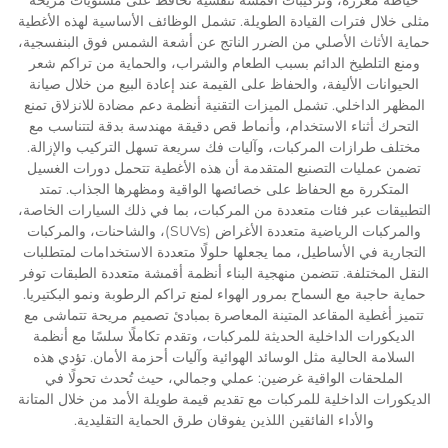
مثلى خلال فترات القيادة الطويلة. تشمل الوظائف الأساسية لهذه الأغطية
حماية الأثاث الأصلي من الضرر الناتج عن أشعة الشمس فوق البنفسجية،
ومنع التلطيخ الدائم بسبب الطعام والشراب، والحماية من تراكم شعر
الحيوانات الأليفة، والحفاظ على القيمة عند إعادة البيع من خلال صيانة
المظهر الداخلي. تشمل الميزات التقنية أنظمة دعم مضادة للانزلاق تمنع
التحرك أثناء الاستخدام، وأنماط قص دقيقة مهندسة بدقة لتتناسب مع
مختلف طرازات المركبات، وآليات فك سريعة تسهل التركيب والإزالة.
تضمن عمليات التصنيع المتقدمة أن هذه الأغطية تتحمل دورات الغسيل
المتكررة مع الحفاظ على خصائصها الواقية ومظهرها الجذاب. تمتد
التطبيقات عبر فئات متعددة من المركبات، بما في ذلك السيارات الخاصة،
والمركبات الرياضية متعددة الأغراض (SUVs)، والشاحنات، والمركبات
التجارية في الأساطيل، مما يجعلها حلولًا متعددة الاستخدامات لمتطلبات
النقل المختلفة. تتضمن منهجية البناء أنظمة أقمشة متعددة الطبقات توفر
حماية حاجبة مع السماح بمرور الهواء لمنع تراكم الرطوبة ونمو البكتيريا.
تتميز أغطية المقاعد المتينة المعاصرة بمبادئ تصميم مريحة تتماشى مع
الديكورات الداخلية الحديثة للمركبات، وتقدم تكاملًا سلسًا مع أنظمة
السلامة الحالية مثل الوسائد الهوائية وآليات أحزمة الأمان. تؤدي هذه
الملحقات الواقية غرضين: عملي وجمالي، حيث تُحدث تحولًا في
الديكورات الداخلية للمركبات مع تقديم قيمة طويلة الأمد من خلال المتانة
والأداء الفائقين اللذين يفوقان طرق الحماية التقليدية.