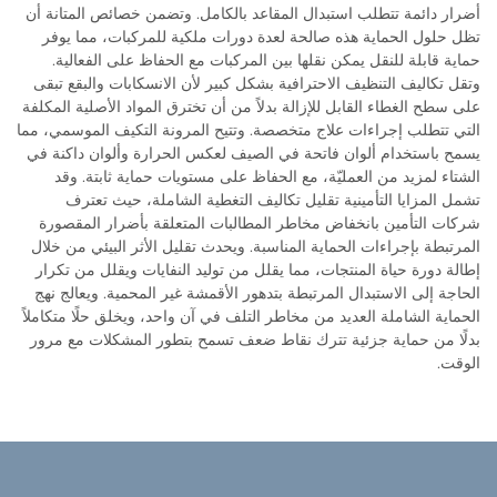
أضرار دائمة تتطلب استبدال المقاعد بالكامل. وتضمن خصائص المتانة أن
تظل حلول الحماية هذه صالحة لعدة دورات ملكية للمركبات، مما يوفر
حماية قابلة للنقل يمكن نقلها بين المركبات مع الحفاظ على الفعالية.
وتقل تكاليف التنظيف الاحترافية بشكل كبير لأن الانسكابات والبقع تبقى
على سطح الغطاء القابل للإزالة بدلاً من أن تخترق المواد الأصلية المكلفة
التي تتطلب إجراءات علاج متخصصة. وتتيح المرونة التكيف الموسمي، مما
يسمح باستخدام ألوان فاتحة في الصيف لعكس الحرارة وألوان داكنة في
الشتاء لمزيد من العمليّة، مع الحفاظ على مستويات حماية ثابتة. وقد
تشمل المزايا التأمينية تقليل تكاليف التغطية الشاملة، حيث تعترف
شركات التأمين بانخفاض مخاطر المطالبات المتعلقة بأضرار المقصورة
المرتبطة بإجراءات الحماية المناسبة. ويحدث تقليل الأثر البيئي من خلال
إطالة دورة حياة المنتجات، مما يقلل من توليد النفايات ويقلل من تكرار
الحاجة إلى الاستبدال المرتبطة بتدهور الأقمشة غير المحمية. ويعالج نهج
الحماية الشاملة العديد من مخاطر التلف في آن واحد، ويخلق حلًا متكاملاً
بدلًا من حماية جزئية تترك نقاط ضعف تسمح بتطور المشكلات مع مرور
الوقت.