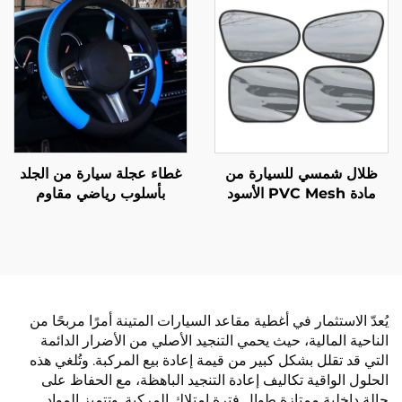
الفصول، مقاوم للتآكل والبقع
وقابل للتنفس
ظلال شمسي للسيارة من
غطاء عجلة سيارة من الجلد
مادة PVC Mesh الأسود
بأسلوب رياضي مقاوم
الجديدة المضادة للإحاطة،
للانزلاق مادة مطاطية حامية
ستارة نوافذ كهروستاتيكية
لجميع الفصول ديكور سيارة
لعزل الحرارة وحجب أشعة
عالمي
الشمس
يُعدّ الاستثمار في أغطية مقاعد السيارات المتينة أمرًا مربحًا من
الناحية المالية، حيث يحمي التنجيد الأصلي من الأضرار الدائمة
التي قد تقلل بشكل كبير من قيمة إعادة بيع المركبة. وتُلغي هذه
الحلول الواقية تكاليف إعادة التنجيد الباهظة، مع الحفاظ على
حالة داخلية ممتازة طوال فترة امتلاك المركبة. وتتميز المواد