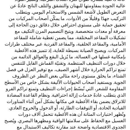
عالية الجودة بمقاومتها للبهتان والتشقق والتلف الناتج عادةً عن
التعرض الطويل لأشعة الشمس والاستخدام اليومي. ويتطلب
التركيب جهدًا وقليلًا من الأدوات، ما يمكّن أصحاب المركبات من
تحقيق حماية على مستوى احترافي خلال دقائق دون الحاجة إلى
معرفة أو معدات متخصصة. ويتيح التصميم المرن التكيف مع
تشكيلات المقاعد المختلفة، مما يضمن تغطية شاملة للمقاعد
الأمامية، والمقاعد الخلفية، والمقاعد الفردية عبر مختلف طرازات
المركبات. ويصبح الصيانة بسيطة للغاية، إذ تتميز هذه الأغطية
بإمكانية غسلها في الغسالة، ما يُزيل البقع والعوالق الدائمة من
خلال دورات التنظيف المنتظمة. وتقنيّة القماش القابل للتنفس
تمنع تراكم الحرارة خلال أشهر الصيف، مع توفير العزل في فصل
الشتاء، ما يخلق مستوى راحة مثالي بغض النظر عن الظروف
الجوية. ويستفيد أصحاب الحيوانات الأليفة بشكل خاص من الأسطح
المقاومة للشعر، التي تُبسّط إجراءات التنظيف وتمنع تراكم الفرو
الذي يتطلب عادةً خدمات إزالة احترافية. ونظام القاعدة المضادة
للانزلاق يضمن بقاء الأغطية في مكانها بشكل آمن أثناء المناورات
القيادية الحادة، أو التوقفات الطارئة، أو الدخول والخروج العادي.
وتُظهر اختبارات المتانة أن هذه الأغطية تتحمل آلاف دورات
الغسيل مع الحفاظ على سلامتها الواقية ومظهرها البصري. ويُصبح
الجدوى الاقتصادية واضحة عند مقارنة تكاليف الاستبدال مع