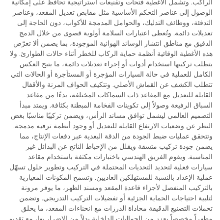
الراكب. وتشمل الأغطية فتحات وتقنيعات استراتيجية تحافظ على إمكانية
الوصول إلى عناصر التحكم الأساسية مثل مقابض تعديل المقعد، وعناصر
التدفئة، ووظائف التدليك، والحوامل المدمجة للأكواب، دون الحاجة إلى
تعديلات دائمة. وتُعطى اعتبارات السلامة أولوية قصوى من خلال الدمج
الدقيق مع مناطق انتشار الوسائد الهوائية الموجودة، بما يضمن ألا تعرّض
هذه الأغطية الوقائية أنظمة حماية الركاب للخطر أثناء حالات الطوارئ. ولا
يتطلب تركيبها استخدام أدوات أو إجراء تعديلات دائمة، ما يتيح العكس
الكامل للعملية في حالة السيارات المؤجرة أو المستأجرة أو الحالات التي
تتطلب الكشف عن القماش الأصلي. وتتكيف الحواف المرنة والأقفال
القابلة للتعديل مع المقاعد ذات السماكات المختلفة، بدءًا من مقاعد
السباق الرفيعة وصولاً إلى تكوينات الفخامة المبطنة بكثافة. ويمتد مبدأ
التصميم العالمي ليشمل توافق مساند الرأس، ويضمن تركيبًا مناسبًا بغض
النظر عن وضعيات الارتفاع القابلة للتعديل أو وجود أنظمة ترفيه مدمجة.
وتتحقق عمليات ضبط الجودة من الدقة البعدية عبر دفعات الإنتاج، مما
يضمن جودة تركيب متسقة ويقلل من الإحباط الناتج عن البدائل غير
المناسبة. ويقوم الفريق الهندسي باختبارات مكثفة باستخدام مقاعد
سيارات فعلية لتحديد التحديات المحتملة في التركيب وتطوير حلول تسهّل
عملية الإعداد بالنسبة للمستهلكين العاديين. وتسمح المكونات المعيارية
بالتركيب المنفصل لأجزاء قاعدة المقعد ومسند الظهر، ما يوفر مرونة
لتلبية احتياجات الحماية الجزئية أو تفضيلات التركيب التدريجي. وتضمن
تحملات التصنيع الدقيقة محاذاة الدرزات مع انحناءات المقعد، ما يخلق
مظهراً مخصصاً يعزز من الجماليات الداخلية بدلاً من الإضرار بها، مع تقديم