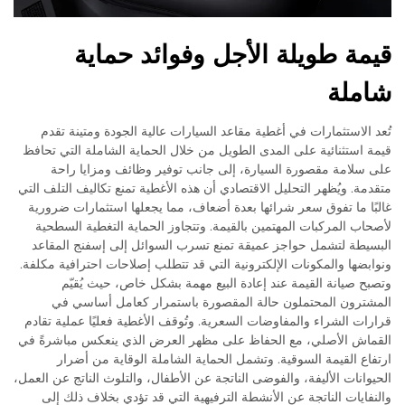
قيمة طويلة الأجل وفوائد حماية
شاملة
تُعد الاستثمارات في أغطية مقاعد السيارات عالية الجودة ومتينة تقدم
قيمة استثنائية على المدى الطويل من خلال الحماية الشاملة التي تحافظ
على سلامة مقصورة السيارة، إلى جانب توفير وظائف ومزايا راحة
متقدمة. ويُظهر التحليل الاقتصادي أن هذه الأغطية تمنع تكاليف التلف التي
غالبًا ما تفوق سعر شرائها بعدة أضعاف، مما يجعلها استثمارات ضرورية
لأصحاب المركبات المهتمين بالقيمة. وتتجاوز الحماية التغطية السطحية
البسيطة لتشمل حواجز عميقة تمنع تسرب السوائل إلى إسفنج المقاعد
ونوابضها والمكونات الإلكترونية التي قد تتطلب إصلاحات احترافية مكلفة.
وتصبح صيانة القيمة عند إعادة البيع مهمة بشكل خاص، حيث يُقيّم
المشترون المحتملون حالة المقصورة باستمرار كعامل أساسي في
قرارات الشراء والمفاوضات السعرية. وتُوقف الأغطية فعليًا عملية تقادم
القماش الأصلي، مع الحفاظ على مظهر العرض الذي ينعكس مباشرةً في
ارتفاع القيمة السوقية. وتشمل الحماية الشاملة الوقاية من أضرار
الحيوانات الأليفة، والفوضى الناتجة عن الأطفال، والتلوث الناتج عن العمل،
والنفايات الناتجة عن الأنشطة الترفيهية التي قد تؤدي بخلاف ذلك إلى