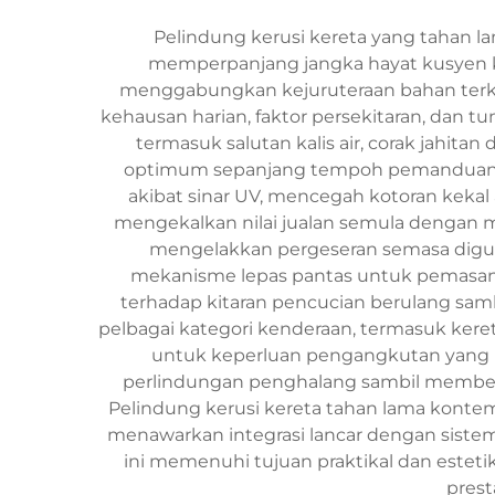
Pelindung kerusi kereta yang tahan 
memperpanjang jangka hayat kusyen k
menggabungkan kejuruteraan bahan terki
kehausan harian, faktor persekitaran, dan t
termasuk salutan kalis air, corak jahit
optimum sepanjang tempoh pemanduan ya
akibat sinar UV, mencegah kotoran keka
mengekalkan nilai jualan semula dengan me
mengelakkan pergeseran semasa digun
mekanisme lepas pantas untuk pemasang
terhadap kitaran pencucian berulang samb
pelbagai kategori kenderaan, termasuk ker
untuk keperluan pengangkutan yang p
perlindungan penghalang sambil membe
Pelindung kerusi kereta tahan lama kont
menawarkan integrasi lancar dengan sistem
ini memenuhi tujuan praktikal dan estet
prest