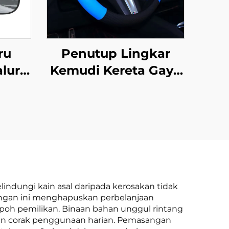
ru
Penutup Lingkar
lur
Kemudi Kereta Gaya
esh
Sukan Kulit Penutup
min
Tahan Licin Getah
lang
Pemegang
atik
Pelindung Universal
ntuk
Musim Panas, Sejuk,
a dan
Bunga & Salji Hiasan
UV
Kereta
ndungi kain asal daripada kerosakan tidak
dungan ini menghapuskan perbelanjaan
h pemilikan. Binaan bahan unggul rintang
dan corak penggunaan harian. Pemasangan