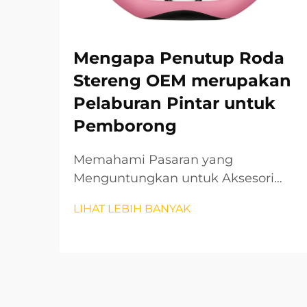
Mengapa Penutup Roda
Stereng OEM merupakan
Pelaburan Pintar untuk
Pemborong
Memahami Pasaran yang
Menguntungkan untuk Aksesori
Kenderaan Premium Pasaran
LIHAT LEBIH BANYAK
aksesori automotiv terus
berkembang dengan pesat, dan
penutup roda stereng OEM telah
muncul sebagai segmen produk
yang amat menguntungkan bagi