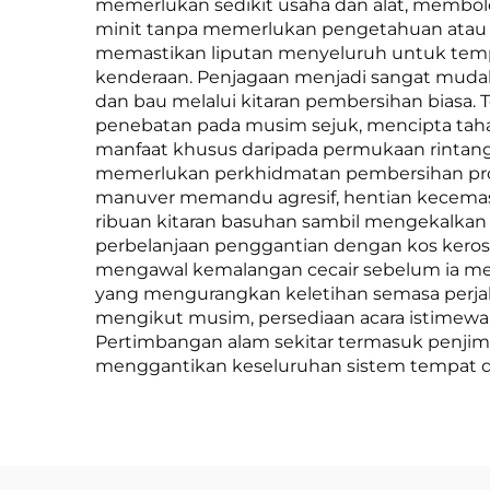
memerlukan sedikit usaha dan alat, membol
minit tanpa memerlukan pengetahuan atau p
memastikan liputan menyeluruh untuk tempa
kenderaan. Penjagaan menjadi sangat mudah 
dan bau melalui kitaran pembersihan biasa.
penebatan pada musim sejuk, mencipta tah
manfaat khusus daripada permukaan rinta
memerlukan perkhidmatan pembersihan profe
manuver memandu agresif, hentian kecemasa
ribuan kitaran basuhan sambil mengekalkan 
perbelanjaan penggantian dengan kos keros
mengawal kemalangan cecair sebelum ia mer
yang mengurangkan keletihan semasa perjal
mengikut musim, persediaan acara istimewa
Pertimbangan alam sekitar termasuk penjim
menggantikan keseluruhan sistem tempat d