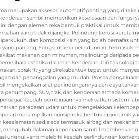
lama merupakan aksesori automotif penting yang direka
enderaan sambil memberikan keselesaan dan fungsi yan
ni dengan elemen reka bentuk praktikal untuk memb
umpahan yang tidak dijangka. Pelindung kerusi kereta 
an diperkukuh, dan komposisi kain yang boleh bernafas
ng panjang. Fungsi utama pelindung ini termasuk mel
l akibat makanan dan minuman, melindungi daripada pe
melihara estetika dalaman kenderaan. Ciri teknologi t
akan, corak fit yang direkabentuk tepat untuk menyes
an dan penanggalan yang mudah. Proses pengeluaran 
il mengekalkan sifat perlindungannya dan daya tarikan 
eta penumpang, SUV, trak, dan kenderaan armada komers
elbagai. Kaedah pembinaannya melibatkan sistem fabr
narkan peredaran udara untuk mengelakkan kelembapa
emporari menampilkan prinsip reka bentuk ergonomik 
 keselamatan sedia ada termasuk airbag dan mekanisme
ik, mengubah dalaman kenderaan sambil memberikan nil
asi unggul yang melebihi kaedah perlindungan konvens