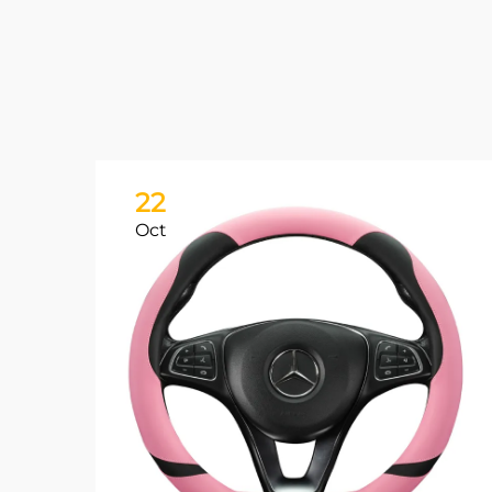
22
Oct