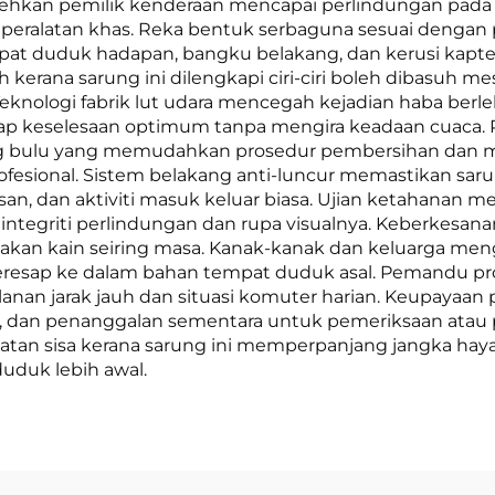
ehkan pemilik kenderaan mencapai perlindungan pada 
eralatan khas. Reka bentuk serbaguna sesuai dengan p
t duduk hadapan, bangku belakang, dan kerusi kapten
kerana sarung ini dilengkapi ciri-ciri boleh dibasuh m
 Teknologi fabrik lut udara mencegah kejadian haba be
ap keselesaan optimum tanpa mengira keadaan cuaca. 
ng bulu yang memudahkan prosedur pembersihan dan m
sional. Sistem belakang anti-luncur memastikan saru
n, dan aktiviti masuk keluar biasa. Ujian ketahanan 
integriti perlindungan dan rupa visualnya. Keberkesan
akan kain seiring masa. Kanak-kanak dan keluarga me
esap ke dalam bahan tempat duduk asal. Pemandu profe
anan jarak jauh dan situasi komuter harian. Keupayaa
, dan penanggalan sementara untuk pemeriksaan atau 
atan sisa kerana sarung ini memperpanjang jangka hay
uduk lebih awal.