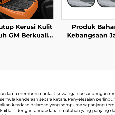
tup Kerusi Kulit
Produk Baha
h GM Berkualiti
Kebangsaan Ja
ggi Musim Sejuk
Hitam PVC M
anas Setempat
Penutup Cer
Empat Musim
Kereta Pengha
rlaris Amazon
Panas Elektrost
Tirai Tingkap u
Penebatan Hab
Penapisan 
ahan lama memberi manfaat kewangan besar dengan meli
l semula kenderaan secara ketara. Penyelesaian perlin
lkan keadaan dalaman yang sempurna sepanjang tempo
a dikaitkan dengan pendedahan matahari yang panjang 