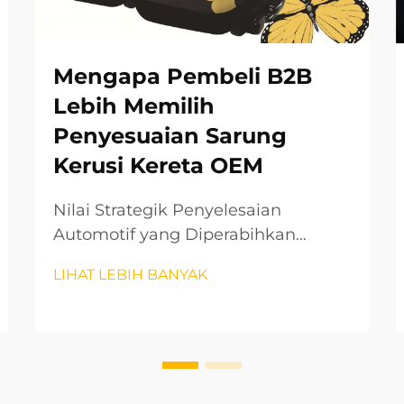
Mengapa Pembeli B2B
Lebih Memilih
Penyesuaian Sarung
Kerusi Kereta OEM
Nilai Strategik Penyelesaian
Automotif yang Diperabihkan
Dalam pasaran automotif yang
LIHAT LEBIH BANYAK
semakin kompetitif pada hari ini,
pembeli B2B semakin cenderung
memilih penyesuaian penutup kursi
kereta OEM sebagai kelebihan
strategik. Peralihan ini mewakili