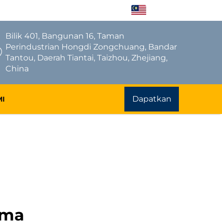
MS
Bilik 401, Bangunan 16, Taman
Perindustrian Hongdi Zongchuang, Bandar
Tantou, Daerah Tiantai, Taizhou, Zhejiang,
China
Dapatkan
MI
Sebut Harga
ama