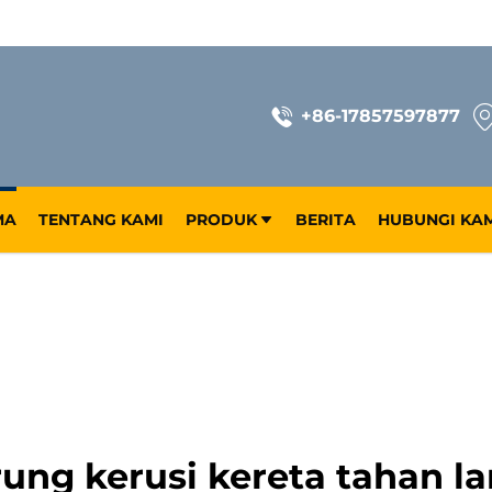
+86-17857597877
MA
TENTANG KAMI
PRODUK
BERITA
HUBUNGI KA
rung kerusi kereta tahan l