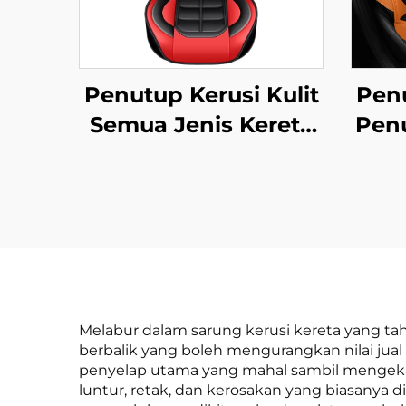
Penutup Kerusi Kulit
Penu
Semua Jenis Kereta
Penu
Lima Tempat Duduk
Tin
Dilengkungkan
P
Penuh Kekal Tahan
Lasak Tahan Kotor
Te
Tahan Lemas
Melabur dalam sarung kerusi kereta yang t
berbalik yang boleh mengurangkan nilai jua
penyelap utama yang mahal sambil mengeka
luntur, retak, dan kerosakan yang biasany