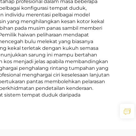
tahap profesional dalam masa beberapa
elbagai konfigurasi tempat duduk,
 individu merentasi pelbagai model
esin yang menghilangkan kesan kotor kekal
rlebihan pada musim panas sambil memberi
Pemilik haiwan peliharaan mendapat
encegah bulu melekat yang biasanya
ng kekal terletak dengan kukuh semasa
menunjukkan sarung ini mampu bertahan
an kos menjadi jelas apabila membandingkan
nghargai penghalang rintang tumpahan yang
sional menghargai ciri keselesaan lanjutan
n pertukaran pantas membolehkan pelarasan
perkhidmatan pendetailan kenderaan.
at sistem tempat duduk daripada