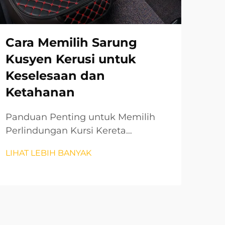
Cara Memilih Sarung
Me
Kusyen Kerusi untuk
Ku
Keselesaan dan
me
Ketahanan
ya
Po
Panduan Penting untuk Memilih
Perlindungan Kursi Kereta
Pas
Premium Apabila tiba masanya
ber
LIHAT LEBIH BANYAK
untuk mengekalkan dalaman
pen
LIH
kenderaan anda dan memastikan
seb
pengalaman memandu yang
yan
selesa, penutup bantal kereta
dim
memainkan peranan penting.
dun