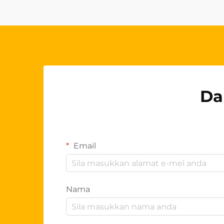
pemborong. Produk berkualiti
tinggi ini...
Da
Email
Nama