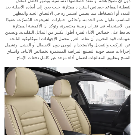
دون أن تصبح هشة أو تفقد خصائصها الأساسية. ويُظهر أفضل قماش
لتغطية المقاعد خصائص استرداد ممتازة، حيث يعود إلى أبعاده الأصلية بعد
التمدد أو الانضغاط، مما يضمن استمراره في الالتصاق الجيد والمظهر
المناسب طوال عمر الخدمة. وتُحاكي اختبارات الشيخوخة المُسرّعة عقودًا
من الاستخدام في فترات زمنية مختصرة، وتؤكد أن الأقمشة الممتازة
تحافظ على خصائص الأداء لفترة أطول بكثير من البدائل التقليدية. وتضمن
تقييمات قوة التخريم أن نقاط الغرز تتحمل الإجهادات الميكانيكية الناتجة
عن التركيب والتعديل والاستخدام اليومي دون الانفصال أو الفشل. وتشمل
إجراءات ضبط جودة التصنيع المراقبة المستمرة لخصائص الألياف واتساق
النسج وتطبيق المعالجات لضمان أداء موحد عبر كامل دفعات الإنتاج.