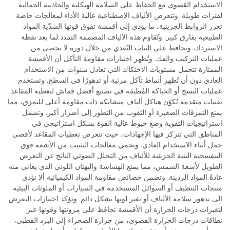
الاستخدام القصوى مع الحفاظ على السلامة الهيكلية والجاذبية الجمالية
لفترات طويلة. وتتعرض الألياف الاصطناعية عالية الأداء لمعالجات خاصة
تعزز الروابط الجزيئية، ما يؤدي إلى أقمشة تفوق قوتها الشدّية المواد
الطبيعية بفارق كبير. وتُقاوم هذه الألياف المصممة التمدد لما بعد نقطة
الاسترداد، وتحافظ على الثبات البُعدي من خلال دورة لا تحصى من
عمليات التركيب والفك. وتُظهر اختبارات مقاومة التآكل أن الأقمشة
الممتازة تتحمل مستويات الاحتكاك التي تعادل سنوات من الاستخدام
العادي دون أن تُظهر أنماط تآكل مرئية أو تدهورًا في السطح. وتستخدم
عمليات النسج أو الحياكة المُطبقة في تصنيع أفضل قماش لتغطية المقاعد
تقنيات متقدمة تُكوّن هياكل ألياف متشابكة ذات مقاومة أعلى للتمزق، مما
يمنع التمزقات الصغيرة أو الثقوب من التطور إلى أضرار أكبر. وتشمل
استراتيجيات التقوية وضع خيوط عالية القوة بشكل استراتيجي في
المناطق التي تتركز فيها الإجهادات، حيث تتعرض تغطيات المقاعد لأقصى
حمل أثناء الاستخدام العادي. وتحمي معالجات التثبيت من الأشعة فوق
البنفسجية البنية الجزيئية للألياف من التحلل الضوئي الناتج عن التعرض
الطويل لأشعة الشمس، مما يمنع الهشاشة والبهتان اللوني الذي يعاني منه
عادةً المواد الرديئة. وتضمن خصائص مقاومة المواد الكيميائية ألا تؤدي
منتجات التنظيف أو السوائل المستخدمة في السيارات أو الملوثات البيئية
إلى تدهور سلامة الألياف أو تغير لونها بشكل دائم. وتؤكد اختبارات التعرض
لتغيرات درجات الحرارة أن الأقمشة تحافظ على مرونتها وقوتها عبر
نطاقات درجات الحرارة القصوى، من حرارة الصحراء إلى البرد القطبي،