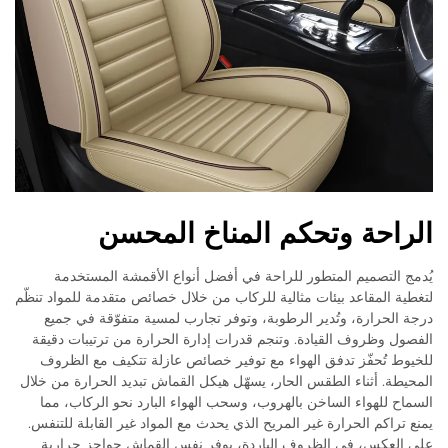
الراحة وتحكم المناخ المحسن
يُدمج التصميم المتطور للراحة في أفضل أنواع الأقمشة المستخدمة
لتغطية المقاعد بيئات مثالية للركاب من خلال خصائص متقدمة للمواد تنظّم
درجة الحرارة، وتُدير الرطوبة، وتوفر تجارب لمسية متفوّقة في جميع
الفصول وظروف القيادة. وتنجم قدرات إدارة الحرارة من ترتيبات دقيقة
للخيوط تُحفّز تدفق الهواء مع توفير خصائص عازلة تتكيف مع الظروف
المحيطة. أثناء الطقس الحار، يسهّل هيكل القماش تبديد الحرارة من خلال
السماح للهواء الساخن بالهروب، وسحب الهواء البارد نحو الركاب، مما
يمنع تراكم الحرارة غير المريح الذي يحدث مع المواد غير القابلة للتنفس.
على العكس، في الظروف الباردة، يوفر نفس القماش حواجز حرارية