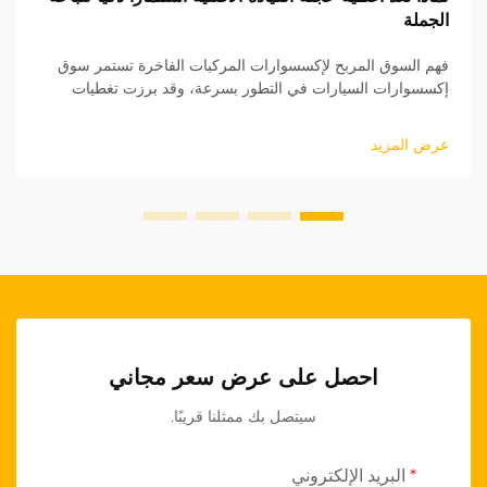
الجملة
فهم السوق المربح لإكسسوارات المركبات الفاخرة تستمر سوق
إكسسوارات السيارات في التطور بسرعة، وقد برزت تغطيات
عجلة القيادة الأصلية (OEM) كقطاع منتجات مربح بشكل خاص
للبائعين بالجملة. هذه المنتجات عالية الجودة...
عرض المزيد
احصل على عرض سعر مجاني
سيتصل بك ممثلنا قريبًا.
البريد الإلكتروني