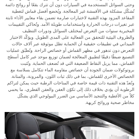
وحتى السوائل المستخدمة في السيارات دون أن تترك بقعًا أو روائح دائمة
تُشكّل مشكلة في الأقمشة غير المعالجة. ويُخضع أفضل قماش لتغطية
المقاعد المزود بهذه التقنية لاختبارات صارمة تضمن بقاء معايير الأداء ثابتة
عبر تغيرات درجات الحرارة واستخدامات طويلة الأمد. وتُحاكي التقييمات
المخبرية سنوات من التعرض لمختلف السوائل ودورات التنظيف
والظروف البيئية للتحقق من الفعالية على المدى الطويل. ويؤكّد الاختبار
الميداني في تطبيقات حقيقية أن الحماية تظل موثوقة عبر آلاف حالات
التعرض دون تدهور في مظهر القماش أو خصائص الراحة. وتُطبّق عمليات
التصنيع ضبطًا دقيقًا لتطبيق المعالجة لضمان توزيع موحد عبر كامل أسطح
القماش، مما يزيل النقاط الضعيفة التي قد تُضعف الحماية. وتُثبت
بروتوكولات ضمان الجودة أن خصائص مقاومة الماء تتكامل بسلاسة مع
الخصائص الأخرى للقماش، بما في ذلك ثبات اللون، والمرونة، والمتانة.
وتُعدّ هذه التقنية ذات قيمة خاصة في المناخات الرطبة حيث يمكن لتراكم
الرطوبة أن يؤدي بخلاف ذلك إلى تكوّن العفن والعفن الفطري، ما يحمي
كلاً من الأغطية والتنجيد الأساسي من الضرر البيولوجي الذي يشكّل
مخاطر صحية وروائح كريهة.