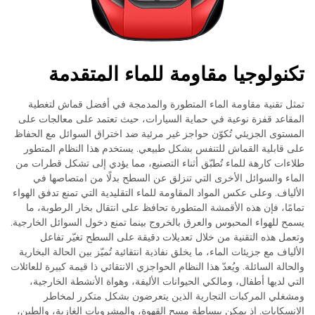
تكنولوجيا مقاومة للماء المتقدمة
تمثل تقنية مقاومة الماء المتطورة والمدمجة في أفضل قماش لتغطية
المقاعد قفزة نوعية في حماية السيارات، حيث تعتمد على معالجات على
المستوى الجزيئي تُكوّن حواجز غير مرئية ضد اختراق السوائل مع الحفاظ
على قابلية القماش للتنفس بشكل طبيعي. يستخدم هذا النظام المتطور
طلاءات كارهة للماء تُطبّق أثناء التصنيع، مما يؤدي إلى تشكل قطرات من
الماء والسوائل الأخرى التي تنزلق عن السطح بدلًا من امتصاصها في
الألياف. وعلى عكس المواد المقاومة للماء التقليدية التي تمنع تدفق الهواء
تمامًا، فإن هذه الأقمشة المتطورة تحافظ على انتقال بخار الرطوبة، ما
يسمح للهواء المحبوس والعرق بالخروج بينما تمنع دخول السوائل الخارجية.
وتعمل هذه التقنية من خلال تعديلات دقيقة على السطح تغيّر تفاعل
الألياف مع جزيئات الماء، ما يخلق نفاذية انتقائية تُميّز بين الحالة البخارية
والحالة السائلة. ويُعدّ هذا النظام الحواجزي الانتقائي ذا قيمة كبيرة للعائلات
التي لديها أطفال، ومالكي الحيوانات الأليفة، وهواة الأنشطة الخارجية،
ومشغلي المركبات التجارية الذين يتعرضون بشكل متكرر لمخاطر
الانسكابات. إذ يمكن ببساطة مسح القهوة، والمشروبات الغازية، والطين،