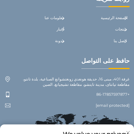
الصفحة الرئيسية
معلومات عنا
منتجات
أخبار
اتصل بنا
مدونة
حافظ على التواصل
غرفة 401، مبنى 16، حديقة هونغدي زونغتشوانغ الصناعية، بلدة تانتو،
مقاطعة تيانتاى، مدينة تايتشو، مقاطعة تشيجيانغ، الصين
+86-17857597877
[email protected]