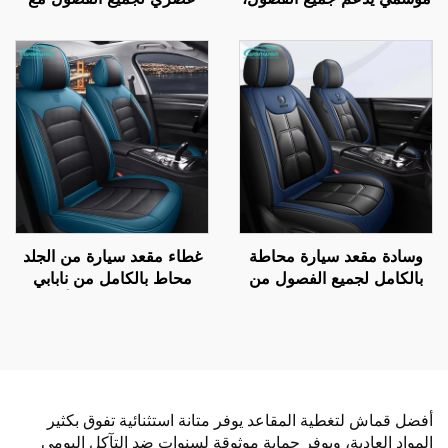
مع تصميم يحيط بالكامل
تغليف كامل بمواد مقاومة
بظهر المقعد، متوفر على
للانفجار حريري ثلجي من
أمازون وويش كمنتج مبيعات
الأمام مصنوع من الجلد
ساخنة
وسادة مقعد سيارة محاطة
غطاء مقعد سيارة من الجلد
بالكامل لجميع الفصول من
محاط بالكامل من نابابي
الجيل الجديد من الجلد
سهل العناية وسادة أمامية
البوليستري لمقاعد السيارات
متينة أنيقة لجميع الفصول
لسيارات بولو الحديثة
أفضل قماش لتغطية المقاعد يوفر متانة استثنائية تفوق بكثير
المواد العادية، ويوفر حماية موثوقة لسنوات ضد التآكل اليومي