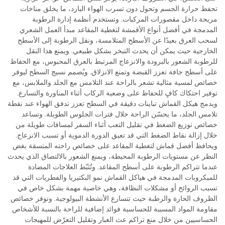
تحفظ حرارة الجسم وتحول دون تسرب الهواء البارد، ما يخلق مناخات
مريحة داخل مقصورات المركبات. وتستخدم أنظمة إدارة الرطوبة
المدمجة في أفضل أنواع الأقمشة لتغطية المقاعد مبدأ العمل الشعري
لسحب العرق بعيدًا عن الأسطح المتلامسة، ونقل الرطوبة إلى الأسطح
الخارجية حيث يمكن أن يحدث التبخر بشكل طبيعي. ويمنع هذا النقل
للرطوبة الشعور بالبرودة والانزعاج المرتبط بالعرق المحبوس، مع الحفاظ
على أسطح جافة تعزز القبضة وتمنع الانزلاق. ويُصمم نسيج السطح ليوفر
خصائص لمسية مثالية تشعر بالراحة عند التلامس مع الجلد والملابس، مع
توفير احتكاك كافٍ للحفاظ على وضعية الركاب أثناء المناورة والتسارع.
ويدمج هيكل القماش تباينات دقيقة في السطح تعزز تدفق الهواء عند نقطة
تلامس الجلد، ما يحسّن الراحة خلال فترات الجلوس الطويلة. وتساعد
خصائص توزيع الضغط في تقليل التعب أثناء السفر لمسافات طويلة من
خلال إزالة نقاط الضغط التي قد تعيق الدورة الدموية أو تسبب الانزعاج.
ويحافظ أفضل قماش لتغطية المقاعد على خصائص راحته المتسقة بغض
النظر عن مستويات الرطوبة المحيطة، ويمنع الشعور بالالتصاق الذي يحدث
عندما تتراكم الرطوبة على أسطح المقاعد. وتُثبّط العلاجات المضادة
للميكروبات المدمجة في هياكل القماش نمو البكتيريا والفطريات التي قد
تسبب الروائح أو مشكلات النظافة، وهي خاصية مهمة بشكل خاص في
الظروف الحارة والرطبة حيث تتسارع الأنشطة البيولوجية. وتوفر خصائص
مقاومة المواد المسببة للحساسية فوائد إضافية للراحة بالنسبة للأشخاص
الحساسيين من خلال منع تراكم عث الغبار وتقليل التعرّض للمهيجات