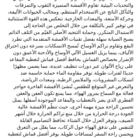
والتحديات البيئية. تقاوم الأقمشة المتميزة الثقوب والتمزقات
والتآكل الناتج عن الاستخدام المنتظم، ومخالب الحيوانات الأليفة،
وحركة الأمتعة، والمعدات الخارجية. تنعكس هذه القوة الاستثنائية
في توفير كبير بالتكلفة من خلال التخلص من الحاجة إلى
الاستبدال المتكرر، وحماية التنجيد الأصلي القيّم من التلف الدائم.
يصبح الصيانة سهلة بفضل تقنيات الأقمشة المتقدمة التي تطرد
البقع وتقاوم تراكم الأوساخ. تُمسح الانسكابات بسرعة دون اختراق
الألياف، بينما يزيل الغسيل الآلي الأوساخ والأدخنة الأعمق دون
الإضرار بخصائص القماش. يحافظ أفضل قماش لتغطية المقاعد
على زياح الألوان عبر دورات تنظيف عديدة، مما يضمن مظهرًا
جديدًا لفترات طويلة. توفر مقاومة الماء حماية حاسمة ضد
انسكاب المشروبات، والملابس الرطبة، ومعدات الرياضة،
والتعرض غير المتوقع للطقس. تُنشئ الأقمشة الفاخرة حواجز
فعالة مع السماح بمرور الهواء، مما يمنع تكون العفن والعفن
الفطري الذي يضر بالتغطيات والمقاعد الموجودة أسفلها. يمثل
تحسين الراحة ميزة مهمة أخرى، حيث تنظّم الأقمشة عالية
الجودة درجة الحرارة من خلال منع تراكم الحرارة خلال أشهر
الصيف، وتوفر العزل خلال الشتاء. تحافظ التصاميم القابلة
للتنفس على تدفق الهواء حول الركاب، مما يقلل من التعرق
ويحسن راحة السفر لمسافات طويلة. يوفر أفضل قماش لتغطية