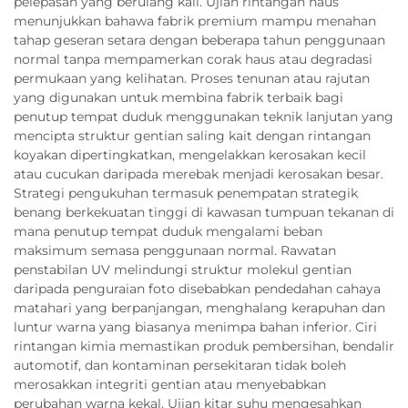
pelepasan yang berulang kali. Ujian rintangan haus
menunjukkan bahawa fabrik premium mampu menahan
tahap geseran setara dengan beberapa tahun penggunaan
normal tanpa mempamerkan corak haus atau degradasi
permukaan yang kelihatan. Proses tenunan atau rajutan
yang digunakan untuk membina fabrik terbaik bagi
penutup tempat duduk menggunakan teknik lanjutan yang
mencipta struktur gentian saling kait dengan rintangan
koyakan dipertingkatkan, mengelakkan kerosakan kecil
atau cucukan daripada merebak menjadi kerosakan besar.
Strategi pengukuhan termasuk penempatan strategik
benang berkekuatan tinggi di kawasan tumpuan tekanan di
mana penutup tempat duduk mengalami beban
maksimum semasa penggunaan normal. Rawatan
penstabilan UV melindungi struktur molekul gentian
daripada penguraian foto disebabkan pendedahan cahaya
matahari yang berpanjangan, menghalang kerapuhan dan
luntur warna yang biasanya menimpa bahan inferior. Ciri
rintangan kimia memastikan produk pembersihan, bendalir
automotif, dan kontaminan persekitaran tidak boleh
merosakkan integriti gentian atau menyebabkan
perubahan warna kekal. Ujian kitar suhu mengesahkan