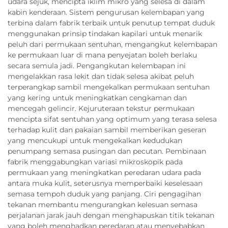
udara sejuk, mencipta iklim mikro yang selesa di dalam
kabin kenderaan. Sistem pengurusan kelembapan yang
terbina dalam fabrik terbaik untuk penutup tempat duduk
menggunakan prinsip tindakan kapilari untuk menarik
peluh dari permukaan sentuhan, mengangkut kelembapan
ke permukaan luar di mana penyejatan boleh berlaku
secara semula jadi. Pengangkutan kelembapan ini
mengelakkan rasa lekit dan tidak selesa akibat peluh
terperangkap sambil mengekalkan permukaan sentuhan
yang kering untuk meningkatkan cengkaman dan
mencegah gelincir. Kejuruteraan tekstur permukaan
mencipta sifat sentuhan yang optimum yang terasa selesa
terhadap kulit dan pakaian sambil memberikan geseran
yang mencukupi untuk mengekalkan kedudukan
penumpang semasa pusingan dan pecutan. Pembinaan
fabrik menggabungkan variasi mikroskopik pada
permukaan yang meningkatkan peredaran udara pada
antara muka kulit, seterusnya memperbaiki keselesaan
semasa tempoh duduk yang panjang. Ciri pengagihan
tekanan membantu mengurangkan kelesuan semasa
perjalanan jarak jauh dengan menghapuskan titik tekanan
yang boleh menghadkan peredaran atau menyebabkan