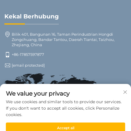
Kekal Berhubung
Bilik 401, Bangunan 16, Taman Perindustrian Hongdi
Zongchuang, Bandar Tantou, Daerah Tiantai, Taizhou,
Zhejiang, China
+86-17857597877
[email protected]
We value your privacy
We use cookies and similar tools to provide our services.
If you don't want to accept all cookies, click Personalize
cookies.
Accept all