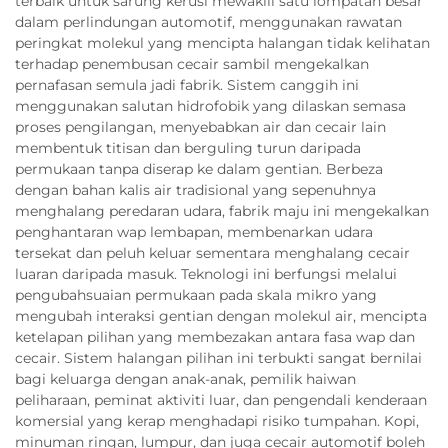
terbaik untuk sarung kerusi mewakili satu lompatan besar
dalam perlindungan automotif, menggunakan rawatan
peringkat molekul yang mencipta halangan tidak kelihatan
terhadap penembusan cecair sambil mengekalkan
pernafasan semula jadi fabrik. Sistem canggih ini
menggunakan salutan hidrofobik yang dilaskan semasa
proses pengilangan, menyebabkan air dan cecair lain
membentuk titisan dan berguling turun daripada
permukaan tanpa diserap ke dalam gentian. Berbeza
dengan bahan kalis air tradisional yang sepenuhnya
menghalang peredaran udara, fabrik maju ini mengekalkan
penghantaran wap lembapan, membenarkan udara
tersekat dan peluh keluar sementara menghalang cecair
luaran daripada masuk. Teknologi ini berfungsi melalui
pengubahsuaian permukaan pada skala mikro yang
mengubah interaksi gentian dengan molekul air, mencipta
ketelapan pilihan yang membezakan antara fasa wap dan
cecair. Sistem halangan pilihan ini terbukti sangat bernilai
bagi keluarga dengan anak-anak, pemilik haiwan
peliharaan, peminat aktiviti luar, dan pengendali kenderaan
komersial yang kerap menghadapi risiko tumpahan. Kopi,
minuman ringan, lumpur, dan juga cecair automotif boleh