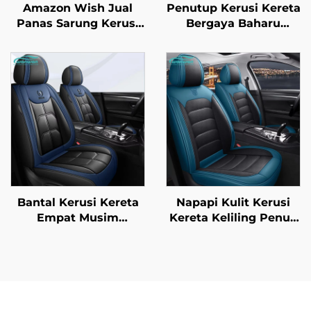
Amazon Wish Jual
Penutup Kerusi Kereta
Panas Sarung Kerusi
Bergaya Baharu
Kereta Universal
Empat Musim
Semua Musim dengan
Dilengkungkan Penuh
Sarung Kerusi Kereta
Bahan Sutera Anti
Keseluruhan Bahagian
Letupan Bahagian
Belakang
Depan Diperbuat
Daripada Kulit
Bantal Kerusi Kereta
Napapi Kulit Kerusi
Empat Musim
Kereta Keliling Penuh
Dilengkungkan Penuh
Penutup Bantal Depan
Generasi Baharu Kulit
Mudah Jaga Kekal
Poliester Untuk
Gaya untuk Semua
Kelengkapan Kerusi
Musim untuk Kereta
Kereta
Polo Bandar Moden