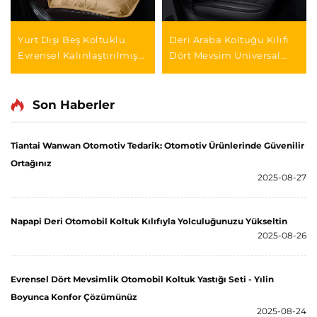
Yurt Dışı Beş Koltuklu
Deri Araba Koltuğu Kılıfı
Evrensel Kalınlaştırılmış
Dört Mevsim Universal
Isıtmalı Oturma Yastığı
Yıkamaya Gerek Yok
Kış Üç Parça Seti Ön Kısa
Yastık Kolay
Plüşt Kürk Kaplı Araba
Temizlenebilir Koltuk
Son Haberler
Yastığı
Aksesuarı
Tiantai Wanwan Otomotiv Tedarik: Otomotiv Ürünlerinde Güvenilir
Ortağınız
2025-08-27
Napapi Deri Otomobil Koltuk Kılıfıyla Yolculuğunuzu Yükseltin
2025-08-26
Evrensel Dört Mevsimlik Otomobil Koltuk Yastığı Seti - Yılin
Boyunca Konfor Çözümünüz
2025-08-24