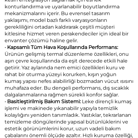
konturlandırma ve uyarlanabilir boyutlandırma
mekanizmalarını içerir. Bu evrensel tasarım
yaklaşımı, model bazlı farklı varyasyonların
gerekliliğini ortadan kaldırarak çeşitli müşteri
kitlesine hizmet veren perakendeciler için ideal bir
envanter çözümü haline gelir.
· Kapsamlı Tüm Hava Koşullarında Performans:
Ürünün gelişmiş termal düzenleme özellikleri, onu
aşırı çevre koşullarında da eşit derecede etkili hale
getirir. Yaz aylarında nem emici özellikleri kuru ve
rahat bir oturma yüzeyi korurken, kışın yoğun
kumaş yapısı nefes alabilirliği bozmadan vücut ısısını
muhafaza eder. Bu dengeli performans, dış sıcaklık
dalgalanmalarına rağmen sürekli konfor sağlar.
· Basitleştirilmiş Bakım Sistemi:
Leke dirençli kumaş
işlemi ve makinede yıkanabilir yapıyla temizlik
kolaylığını yeniden tanımladık. Yastıklar, tekrarlanan
temizleme döngülerinde yapısal bütünlüklerini ve
estetik görünümlerini korur, uzun vadeli bakım
çabalarını önemli ölçüde azaltır. Hızlı kuruma özelliği,