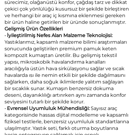
sürecimiz, olağanüstü konfor, çağdaş tarz ve dikkat
çekici çok yönlülüğü kusursuz bir şekilde birleştiren
ve herhangi bir araç iç kısmına eklenmesi gereken
bir ürün haline getirilen bir üründe sonuçlanmıştır.
Gelişmiş Ürün Özellikleri
· İyileştirilmiş Nefes Alan Malzeme Teknolojisi:
Yastıklarımız, kapsamlı malzeme bilimi araştırmaları
sonucunda geliştirilen premium pamuk keten
kompozit kumaştan üretilir. Bu gelişmiş tekstil
yapısı, mikroskobik havalandırma kanalları
aracılığıyla üstün hava sirkülasyonu sağlar ve sıcak
havalarda ısı ile nemin etkili bir şekilde dağılmasını
sağlarken, daha soğuk iklimlerde yalıtım sağlayan
bir sıcaklık sunar. Kumaşın benzersiz dokuma
deseni, dayanıklılığı artırırken aynı zamanda konfor
seviyesini tutarlı bir şekilde korur.
· Evrensel Uyumluluk Mühendisliği:
Sayısız araç
kategorisinde hassas dijital modelleme ve kapsamlı
fiziksel testlerle, benzersiz uyumluluk standartlarına
ulaşılmıştır. Yastık seti, farklı oturma boyutlarına
kesin entegrasyon sağlamak için esnek