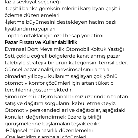
fazla sevkiyat seçeneği
·Çeşitli banka gereksinimlerini karşılayan çeşitli
ödeme düzenlemeleri
·İşletme büyümesini destekleyen hacim bazlı
fiyatlandırma yapıları
·Toptan ortaklar için özel hesap yönetimi
Pazar Fırsatı ve Kullanılabilirlik
Evrensel Dört Mevsimlik Otomobil Koltuk Yastığı
Seti, çoklu coğrafi bölgelerde kanıtlanmış pazar
talebiyle stratejik bir ürün kategorisini temsil eder.
Güncel pazar analizi, mevsimsel sınırlamalar
olmadan yıl boyu kullanım sağlayan çok yönlü
otomotiv konfor çözümleri için artan tüketici
tercihlerini göstermektedir.
Şimdi resmi iletişim kanallarımız üzerinden toptan
satış ve dağıtım sorgularını kabul etmekteyiz.
Otomotiv perakendecileri ve dağıtıcılar, aşağıdaki
konuları değerlendirmek üzere iş birliği
görüşmelerine başlamaları teşvik edilir:
·Bölgesel münhasırlık düzenlemeleri
·Özelleştirilmiş ambalaj çözümleri