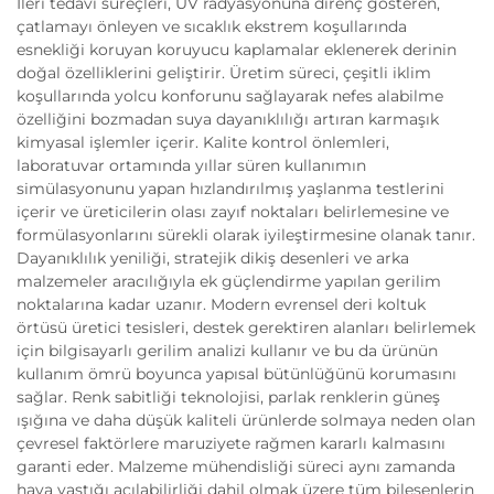
İleri tedavi süreçleri, UV radyasyonuna direnç gösteren,
çatlamayı önleyen ve sıcaklık ekstrem koşullarında
esnekliği koruyan koruyucu kaplamalar eklenerek derinin
doğal özelliklerini geliştirir. Üretim süreci, çeşitli iklim
koşullarında yolcu konforunu sağlayarak nefes alabilme
özelliğini bozmadan suya dayanıklılığı artıran karmaşık
kimyasal işlemler içerir. Kalite kontrol önlemleri,
laboratuvar ortamında yıllar süren kullanımın
simülasyonunu yapan hızlandırılmış yaşlanma testlerini
içerir ve üreticilerin olası zayıf noktaları belirlemesine ve
formülasyonlarını sürekli olarak iyileştirmesine olanak tanır.
Dayanıklılık yeniliği, stratejik dikiş desenleri ve arka
malzemeler aracılığıyla ek güçlendirme yapılan gerilim
noktalarına kadar uzanır. Modern evrensel deri koltuk
örtüsü üretici tesisleri, destek gerektiren alanları belirlemek
için bilgisayarlı gerilim analizi kullanır ve bu da ürünün
kullanım ömrü boyunca yapısal bütünlüğünü korumasını
sağlar. Renk sabitliği teknolojisi, parlak renklerin güneş
ışığına ve daha düşük kaliteli ürünlerde solmaya neden olan
çevresel faktörlere maruziyete rağmen kararlı kalmasını
garanti eder. Malzeme mühendisliği süreci aynı zamanda
hava yastığı açılabilirliği dahil olmak üzere tüm bileşenlerin