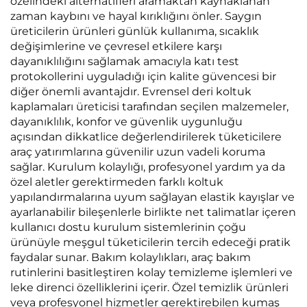
özelindeki alternatifleri aramaktan kaynaklanan
zaman kaybını ve hayal kırıklığını önler. Saygın
üreticilerin ürünleri günlük kullanıma, sıcaklık
değişimlerine ve çevresel etkilere karşı
dayanıklılığını sağlamak amacıyla katı test
protokollerini uyguladığı için kalite güvencesi bir
diğer önemli avantajdır. Evrensel deri koltuk
kaplamaları üreticisi tarafından seçilen malzemeler,
dayanıklılık, konfor ve güvenlik uygunluğu
açısından dikkatlice değerlendirilerek tüketicilere
araç yatırımlarına güvenilir uzun vadeli koruma
sağlar. Kurulum kolaylığı, profesyonel yardım ya da
özel aletler gerektirmeden farklı koltuk
yapılandırmalarına uyum sağlayan elastik kayışlar ve
ayarlanabilir bileşenlerle birlikte net talimatlar içeren
kullanıcı dostu kurulum sistemlerinin çoğu
ürünüyle meşgul tüketicilerin tercih edeceği pratik
faydalar sunar. Bakım kolaylıkları, araç bakım
rutinlerini basitleştiren kolay temizleme işlemleri ve
leke direnci özelliklerini içerir. Özel temizlik ürünleri
veya profesyonel hizmetler gerektirebilen kumaş