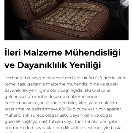
İleri Malzeme Mühendisliği
ve Dayanıklılık Yeniliği
Herhangi bir saygın evrensel deri koltuk örtüsü üreticisinin
temel taşı, gelişmiş malzeme mühendisliğine ve sürekli
dayanıklılık yeniliğine olan bağlılığıdır. Bu üreticiler,
geleneksel otomotiv döşeme malzemelerinin
performansını aşan üstün deri bileşikleri yaratmak için
araştırma ve geliştirmeye büyük ölçüde yatırım yaparlar.
Mühendislik süreci, olağanüstü dayanıklılık ve doğal
güzellik sağlayan üst tabaka veya tam tabaka deri gibi
premium deri kaynaklarının dikkatlice seçilmesiyle başlar.