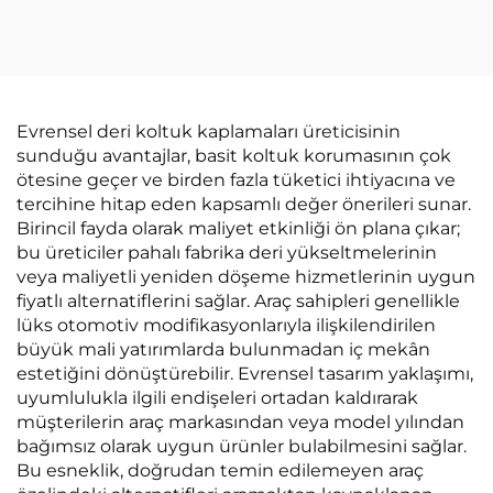
Yastığı Soğutma ve
Koruyucu Dört Mevsim
Masaj Özelliği Keten
Universal Araba
Kumaş İlkbahar Yaz
Dekorasyonu
Mevsimi Mazda ile
Uyumlu
Evrensel deri koltuk kaplamaları üreticisinin
sunduğu avantajlar, basit koltuk korumasının çok
ötesine geçer ve birden fazla tüketici ihtiyacına ve
tercihine hitap eden kapsamlı değer önerileri sunar.
Birincil fayda olarak maliyet etkinliği ön plana çıkar;
bu üreticiler pahalı fabrika deri yükseltmelerinin
veya maliyetli yeniden döşeme hizmetlerinin uygun
fiyatlı alternatiflerini sağlar. Araç sahipleri genellikle
lüks otomotiv modifikasyonlarıyla ilişkilendirilen
büyük mali yatırımlarda bulunmadan iç mekân
estetiğini dönüştürebilir. Evrensel tasarım yaklaşımı,
uyumlulukla ilgili endişeleri ortadan kaldırarak
müşterilerin araç markasından veya model yılından
bağımsız olarak uygun ürünler bulabilmesini sağlar.
Bu esneklik, doğrudan temin edilemeyen araç