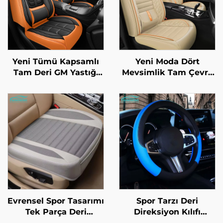
Yeni Tümü Kapsamlı
Yeni Moda Dört
Tam Deri GM Yastığı
Mevsimlik Tam Çevre
Dört Mevsimlik Araba
Koltuk Kılıfı
Koltuk Kılıfları Fabrika
Patlamaya Dayanıklı
Doğrudan Amazon En
İpek Buz Malzemesi
Çok Satan
Ön Yüz Deriden
Evrensel Spor Tasarımı
Spor Tarzı Deri
Tek Parça Deri
Direksiyon Kılıfı
Otomobil Koltuk
Kaymaz Lastik Sap