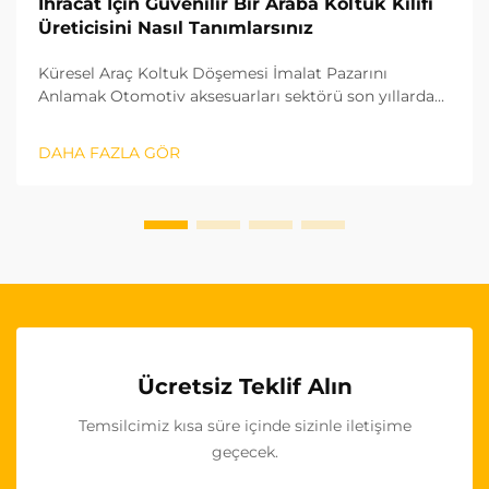
İhracat İçin Güvenilir Bir Araba Koltuk Kılıfı
Üreticisini Nasıl Tanımlarsınız
Küresel Araç Koltuk Döşemesi İmalat Pazarını
Anlamak Otomotiv aksesuarları sektörü son yıllarda
dikkate değer bir büyüme gösterdi ve araç koltuk
kapakları önemli bir segment haline geldi. Uluslararası
DAHA FAZLA GÖR
pazarlara girmeyi hedefleyen işletmeler için...
Ücretsiz Teklif Alın
Temsilcimiz kısa süre içinde sizinle iletişime
geçecek.