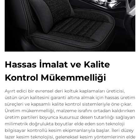
Hassas İmalat ve Kalite
Kontrol Mükemmelliği
Ayırt edici bir evrensel deri koltuk kaplamaları üreticisi,
üstün ürün kalitesini garanti altına almak için hassas üretim
süreçleri ve kapsamlı kalite kontrol sistemleriyle öne çıkar.
Üretim mükemmelliği, malzeme israfını ortadan kaldırırken
üretim partileri boyunca kusursuz desen tutarlılığı sağlayan
milimetrik doğrulukta boyutlar elde eden son teknoloji
bilgisayar kontrollü kesim ekipmanlarıyla başlar. İleri düzey
lazer kesim teknolojisi, geleneksel kesim yöntemlerinin elde