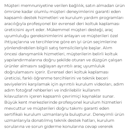
Müşteri memnuniyetine verilen bağlılık, satın almadan ürün
ömrüne kadar olumlu müşteri deneyimlerini garanti eden
kapsamlı destek hizmetleri ve kurulum yardım programları
aracılığıyla profesyonel bir evrensel deri koltuk kaplaması
üreticisini ayırt eder. Mükemmel müşteri desteği, araç
uyumluluğu gereksinimlerini anlayan ve müşterileri özel
ihtiyaçlarına ve tercihlerine göre en iyi ürün seçimlerine
yönlendirebilen bilgili satış temsilcileriyle başlar. Alım
öncesi danışmanlık hizmetleri, müşterilerin belirli koltuk
yapılandırmalarına doğru şekilde oturan ve düzgün çalışan
ürünler almasını sağlayan ayrıntılı araç uyumluluk
doğrulamasını içerir. Evrensel deri koltuk kaplaması
üreticisi, farklı öğrenme tercihlerini ve teknik beceri
seviyelerini karşılamak için ayrıntılı kurulum videoları, adım
adım fotoğraf rehberleri ve indirilebilir kullanım
kılavuzlarını içeren kapsamlı çevrimiçi kaynaklar sunar.
Büyük kent merkezlerinde profesyonel kurulum hizmetleri
mevcuttur ve müşterileri doğru takımı garanti eden
sertifikalı kurulum uzmanlarıyla buluşturur. Deneyimli ürün
uzmanlarıyla donatılmış teknik destek hatları, kurulum
sorularına ve sorun giderme konularına cevap vererek