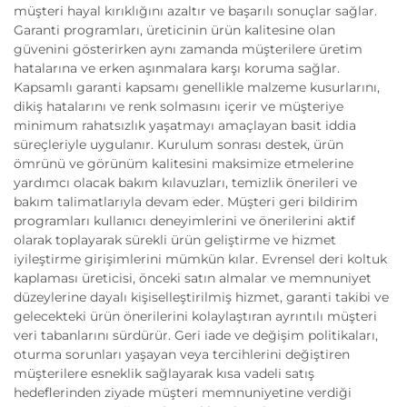
müşteri hayal kırıklığını azaltır ve başarılı sonuçlar sağlar.
Garanti programları, üreticinin ürün kalitesine olan
güvenini gösterirken aynı zamanda müşterilere üretim
hatalarına ve erken aşınmalara karşı koruma sağlar.
Kapsamlı garanti kapsamı genellikle malzeme kusurlarını,
dikiş hatalarını ve renk solmasını içerir ve müşteriye
minimum rahatsızlık yaşatmayı amaçlayan basit iddia
süreçleriyle uygulanır. Kurulum sonrası destek, ürün
ömrünü ve görünüm kalitesini maksimize etmelerine
yardımcı olacak bakım kılavuzları, temizlik önerileri ve
bakım talimatlarıyla devam eder. Müşteri geri bildirim
programları kullanıcı deneyimlerini ve önerilerini aktif
olarak toplayarak sürekli ürün geliştirme ve hizmet
iyileştirme girişimlerini mümkün kılar. Evrensel deri koltuk
kaplaması üreticisi, önceki satın almalar ve memnuniyet
düzeylerine dayalı kişiselleştirilmiş hizmet, garanti takibi ve
gelecekteki ürün önerilerini kolaylaştıran ayrıntılı müşteri
veri tabanlarını sürdürür. Geri iade ve değişim politikaları,
oturma sorunları yaşayan veya tercihlerini değiştiren
müşterilere esneklik sağlayarak kısa vadeli satış
hedeflerinden ziyade müşteri memnuniyetine verdiği