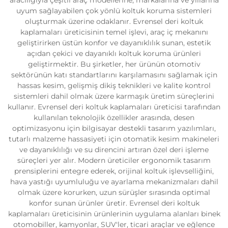
uyum sağlayabilen çok yönlü koltuk koruma sistemleri
oluşturmak üzerine odaklanır. Evrensel deri koltuk
kaplamaları üreticisinin temel işlevi, araç iç mekanını
geliştirirken üstün konfor ve dayanıklılık sunan, estetik
açıdan çekici ve dayanıklı koltuk koruma ürünleri
geliştirmektir. Bu şirketler, her ürünün otomotiv
sektörünün katı standartlarını karşılamasını sağlamak için
hassas kesim, gelişmiş dikiş teknikleri ve kalite kontrol
sistemleri dahil olmak üzere karmaşık üretim süreçlerini
kullanır. Evrensel deri koltuk kaplamaları üreticisi tarafından
kullanılan teknolojik özellikler arasında, desen
optimizasyonu için bilgisayar destekli tasarım yazılımları,
tutarlı malzeme hassasiyeti için otomatik kesim makineleri
ve dayanıklılığı ve su direncini artıran özel deri işleme
süreçleri yer alır. Modern üreticiler ergonomik tasarım
prensiplerini entegre ederek, orijinal koltuk işlevselliğini,
hava yastığı uyumluluğu ve ayarlama mekanizmaları dahil
olmak üzere korurken, uzun sürüşler sırasında optimal
konfor sunan ürünler üretir. Evrensel deri koltuk
kaplamaları üreticisinin ürünlerinin uygulama alanları binek
otomobiller, kamyonlar, SUV'ler, ticari araçlar ve eğlence