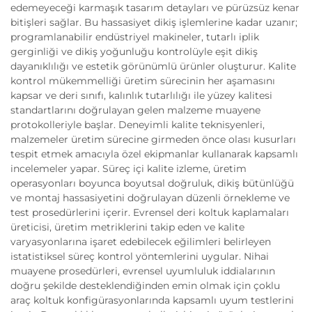
edemeyeceği karmaşık tasarım detayları ve pürüzsüz kenar
bitişleri sağlar. Bu hassasiyet dikiş işlemlerine kadar uzanır;
programlanabilir endüstriyel makineler, tutarlı iplik
gerginliği ve dikiş yoğunluğu kontrolüyle eşit dikiş
dayanıklılığı ve estetik görünümlü ürünler oluşturur. Kalite
kontrol mükemmelliği üretim sürecinin her aşamasını
kapsar ve deri sınıfı, kalınlık tutarlılığı ile yüzey kalitesi
standartlarını doğrulayan gelen malzeme muayene
protokolleriyle başlar. Deneyimli kalite teknisyenleri,
malzemeler üretim sürecine girmeden önce olası kusurları
tespit etmek amacıyla özel ekipmanlar kullanarak kapsamlı
incelemeler yapar. Süreç içi kalite izleme, üretim
operasyonları boyunca boyutsal doğruluk, dikiş bütünlüğü
ve montaj hassasiyetini doğrulayan düzenli örnekleme ve
test prosedürlerini içerir. Evrensel deri koltuk kaplamaları
üreticisi, üretim metriklerini takip eden ve kalite
varyasyonlarına işaret edebilecek eğilimleri belirleyen
istatistiksel süreç kontrol yöntemlerini uygular. Nihai
muayene prosedürleri, evrensel uyumluluk iddialarının
doğru şekilde desteklendiğinden emin olmak için çoklu
araç koltuk konfigürasyonlarında kapsamlı uyum testlerini