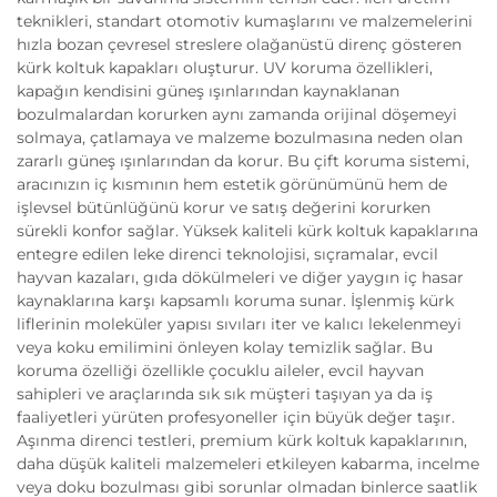
teknikleri, standart otomotiv kumaşlarını ve malzemelerini
hızla bozan çevresel streslere olağanüstü direnç gösteren
kürk koltuk kapakları oluşturur. UV koruma özellikleri,
kapağın kendisini güneş ışınlarından kaynaklanan
bozulmalardan korurken aynı zamanda orijinal döşemeyi
solmaya, çatlamaya ve malzeme bozulmasına neden olan
zararlı güneş ışınlarından da korur. Bu çift koruma sistemi,
aracınızın iç kısmının hem estetik görünümünü hem de
işlevsel bütünlüğünü korur ve satış değerini korurken
sürekli konfor sağlar. Yüksek kaliteli kürk koltuk kapaklarına
entegre edilen leke direnci teknolojisi, sıçramalar, evcil
hayvan kazaları, gıda dökülmeleri ve diğer yaygın iç hasar
kaynaklarına karşı kapsamlı koruma sunar. İşlenmiş kürk
liflerinin moleküler yapısı sıvıları iter ve kalıcı lekelenmeyi
veya koku emilimini önleyen kolay temizlik sağlar. Bu
koruma özelliği özellikle çocuklu aileler, evcil hayvan
sahipleri ve araçlarında sık sık müşteri taşıyan ya da iş
faaliyetleri yürüten profesyoneller için büyük değer taşır.
Aşınma direnci testleri, premium kürk koltuk kapaklarının,
daha düşük kaliteli malzemeleri etkileyen kabarma, incelme
veya doku bozulması gibi sorunlar olmadan binlerce saatlik