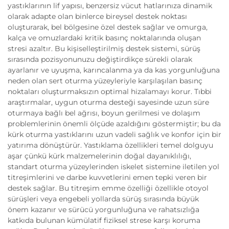
yastıklarının lif yapısı, benzersiz vücut hatlarınıza dinamik
olarak adapte olan binlerce bireysel destek noktası
oluşturarak, bel bölgesine özel destek sağlar ve omurga,
kalça ve omuzlardaki kritik basınç noktalarında oluşan
stresi azaltır. Bu kişiselleştirilmiş destek sistemi, sürüş
sırasında pozisyonunuzu değiştirdikçe sürekli olarak
ayarlanır ve uyuşma, karıncalanma ya da kas yorgunluğuna
neden olan sert oturma yüzeyleriyle karşılaşılan basınç
noktaları oluşturmaksızın optimal hizalamayı korur. Tıbbi
araştırmalar, uygun oturma desteği sayesinde uzun süre
oturmaya bağlı bel ağrısı, boyun gerilmesi ve dolaşım
problemlerinin önemli ölçüde azaldığını göstermiştir; bu da
kürk oturma yastıklarını uzun vadeli sağlık ve konfor için bir
yatırıma dönüştürür. Yastıklama özellikleri temel dolguyu
aşar çünkü kürk malzemelerinin doğal dayanıklılığı,
standart oturma yüzeylerinden iskelet sistemine iletilen yol
titreşimlerini ve darbe kuvvetlerini emen tepki veren bir
destek sağlar. Bu titreşim emme özelliği özellikle otoyol
sürüşleri veya engebeli yollarda sürüş sırasında büyük
önem kazanır ve sürücü yorgunluğuna ve rahatsızlığa
katkıda bulunan kümülatif fiziksel strese karşı koruma