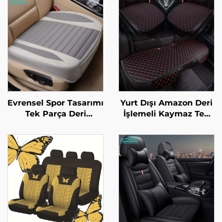
Evrensel Spor Tasarımı
Yurt Dışı Amazon Deri
Tek Parça Deri
İşlemeli Kaymaz Tek
Otomobil Koltuk
Parça Oturma Yastığı
Yastığı Soğutma ve
Dört Mevsim Evrensel
Masaj Özelliği Keten
Bağlamasız Dört Parça
Kumaş İlkbahar Yaz
Yastık
Mevsimi Mazda ile
Uyumlu