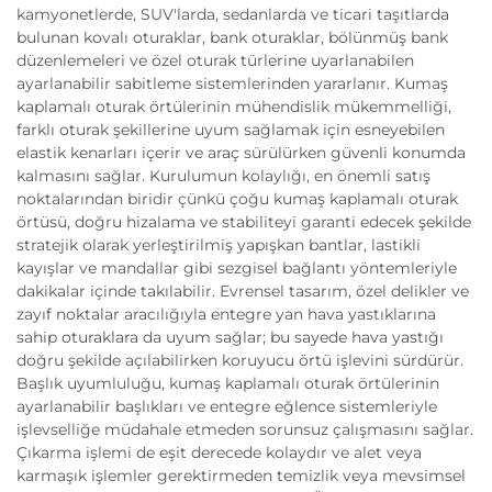
kamyonetlerde, SUV'larda, sedanlarda ve ticari taşıtlarda
bulunan kovalı oturaklar, bank oturaklar, bölünmüş bank
düzenlemeleri ve özel oturak türlerine uyarlanabilen
ayarlanabilir sabitleme sistemlerinden yararlanır. Kumaş
kaplamalı oturak örtülerinin mühendislik mükemmelliği,
farklı oturak şekillerine uyum sağlamak için esneyebilen
elastik kenarları içerir ve araç sürülürken güvenli konumda
kalmasını sağlar. Kurulumun kolaylığı, en önemli satış
noktalarından biridir çünkü çoğu kumaş kaplamalı oturak
örtüsü, doğru hizalama ve stabiliteyi garanti edecek şekilde
stratejik olarak yerleştirilmiş yapışkan bantlar, lastikli
kayışlar ve mandallar gibi sezgisel bağlantı yöntemleriyle
dakikalar içinde takılabilir. Evrensel tasarım, özel delikler ve
zayıf noktalar aracılığıyla entegre yan hava yastıklarına
sahip oturaklara da uyum sağlar; bu sayede hava yastığı
doğru şekilde açılabilirken koruyucu örtü işlevini sürdürür.
Başlık uyumluluğu, kumaş kaplamalı oturak örtülerinin
ayarlanabilir başlıkları ve entegre eğlence sistemleriyle
işlevselliğe müdahale etmeden sorunsuz çalışmasını sağlar.
Çıkarma işlemi de eşit derecede kolaydır ve alet veya
karmaşık işlemler gerektirmeden temizlik veya mevsimsel