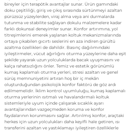
bireyler için terapötik avantajlar sunar. Ürün gamındaki
doku çeşitliliği, giriş ve çıkış sırasında sürtünmeyi azaltan
pürüzsüz yüzeylerden, viraj alma veya ani durmalarda
tutunma ve stabilite sağlayan dokulu malzemelere kadar
farklı dokunsal deneyimler sunar. Konfor artırımına, yol
titreşimlerini emerek yaşlanan koltuk mekanizmalarında
ortaya çıkabilen gıcırtı seslerini en aza indiren gürültü
azaltma özellikleri de dahildir. Basınç dağılımındaki
iyileştirmeler, vücut ağırlığını oturma yüzeylerine daha eşit
şekilde yayarak uzun yolculuklarda bacak uyuşmasını ve
kalça rahatsızlığını önler. Temiz ve estetik görünümlü
kumaş kaplamalı oturma yerleri, stresi azaltan ve genel
sürüş memnuniyetini artıran hoş bir iç mekân
oluşturduğundan psikolojik konfor faktörü de göz ardı
edilmemelidir. İklim kontrol uyumluluğu, kumaş kaplamalı
oturma yerlerinin ısıtmalı ve havalandırmalı koltuk
sistemleriyle uyum içinde çalışarak sıcaklık ayarı
avantajlarından vazgeçmeden koruma ve konfor
faydalarının korunmasını sağlar. Artırılmış konfor, araçtaki
herkes için uzun yolculukları daha keyifli hale getiren, ısı
transferini azaltan ve yastıklamayı iyileştiren özelliklerle