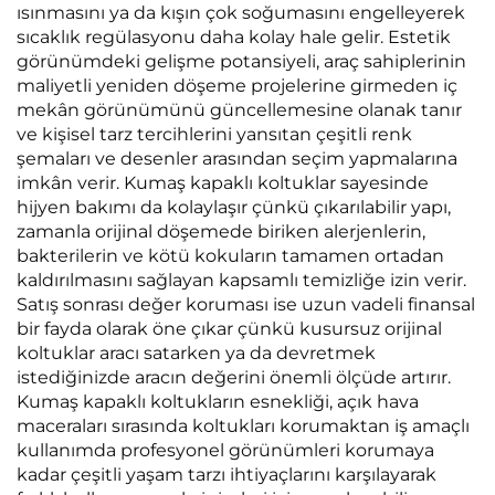
ısınmasını ya da kışın çok soğumasını engelleyerek
sıcaklık regülasyonu daha kolay hale gelir. Estetik
görünümdeki gelişme potansiyeli, araç sahiplerinin
maliyetli yeniden döşeme projelerine girmeden iç
mekân görünümünü güncellemesine olanak tanır
ve kişisel tarz tercihlerini yansıtan çeşitli renk
şemaları ve desenler arasından seçim yapmalarına
imkân verir. Kumaş kapaklı koltuklar sayesinde
hijyen bakımı da kolaylaşır çünkü çıkarılabilir yapı,
zamanla orijinal döşemede biriken alerjenlerin,
bakterilerin ve kötü kokuların tamamen ortadan
kaldırılmasını sağlayan kapsamlı temizliğe izin verir.
Satış sonrası değer koruması ise uzun vadeli finansal
bir fayda olarak öne çıkar çünkü kusursuz orijinal
koltuklar aracı satarken ya da devretmek
istediğinizde aracın değerini önemli ölçüde artırır.
Kumaş kapaklı koltukların esnekliği, açık hava
maceraları sırasında koltukları korumaktan iş amaçlı
kullanımda profesyonel görünümleri korumaya
kadar çeşitli yaşam tarzı ihtiyaçlarını karşılayarak