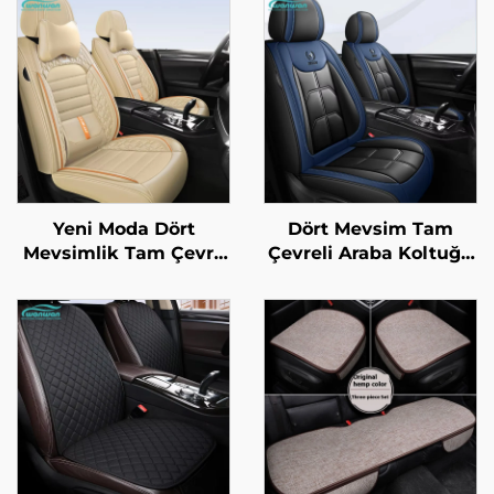
Yeni Moda Dört
Dört Mevsim Tam
Mevsimlik Tam Çevre
Çevreli Araba Koltuğu
Koltuk Kılıfı
Yastığı Ön Nesil Deri
Patlamaya Dayanıklı
Poliesterden Otomobil
İpek Buz Malzemesi
Koltuğu Malzemeleri
Ön Yüz Deriden