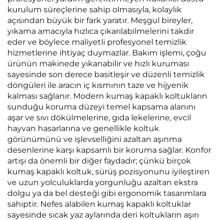
kurulum süreçlerine sahip olmasıyla, kolaylık
açısından büyük bir fark yaratır. Meşgul bireyler,
yıkama amacıyla hızlıca çıkarılabilmelerini takdir
eder ve böylece maliyetli profesyonel temizlik
hizmetlerine ihtiyaç duymazlar. Bakım işlemi, çoğu
ürünün makinede yıkanabilir ve hızlı kuruması
sayesinde son derece basitleşir ve düzenli temizlik
döngüleri ile aracın iç kısmının taze ve hijyenik
kalması sağlanır. Modern kumaş kapaklı koltukların
sunduğu koruma düzeyi temel kapsama alanını
aşar ve sıvı dökülmelerine, gıda lekelerine, evcil
hayvan hasarlarına ve genellikle koltuk
görünümünü ve işlevselliğini azaltan aşınma
desenlerine karşı kapsamlı bir koruma sağlar. Konfor
artışı da önemli bir diğer faydadır; çünkü birçok
kumaş kapaklı koltuk, sürüş pozisyonunu iyileştiren
ve uzun yolculuklarda yorgunluğu azaltan ekstra
dolgu ya da bel desteği gibi ergonomik tasarımlara
sahiptir. Nefes alabilen kumaş kapaklı koltuklar
sayesinde sıcak yaz aylarında deri koltukların aşırı