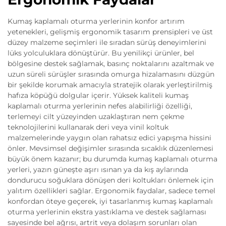
Kumaş kaplamalı oturma yerlerinin konfor artırım
yetenekleri, gelişmiş ergonomik tasarım prensipleri ve üst
düzey malzeme seçimleri ile sıradan sürüş deneyimlerini
lüks yolculuklara dönüştürür. Bu yenilikçi ürünler, bel
bölgesine destek sağlamak, basınç noktalarını azaltmak ve
uzun süreli sürüşler sırasında omurga hizalamasını düzgün
bir şekilde korumak amacıyla stratejik olarak yerleştirilmiş
hafıza köpüğü dolgular içerir. Yüksek kaliteli kumaş
kaplamalı oturma yerlerinin nefes alabilirliği özelliği,
terlemeyi cilt yüzeyinden uzaklaştıran nem çekme
teknolojilerini kullanarak deri veya vinil koltuk
malzemelerinde yaygın olan rahatsız edici yapışma hissini
önler. Mevsimsel değişimler sırasında sıcaklık düzenlemesi
büyük önem kazanır; bu durumda kumaş kaplamalı oturma
yerleri, yazın güneşte aşırı ısınan ya da kış aylarında
dondurucu soğuklara dönüşen deri koltukları önlemek için
yalıtım özellikleri sağlar. Ergonomik faydalar, sadece temel
konfordan öteye geçerek, iyi tasarlanmış kumaş kaplamalı
oturma yerlerinin ekstra yastıklama ve destek sağlaması
sayesinde bel ağrısı, artrit veya dolaşım sorunları olan