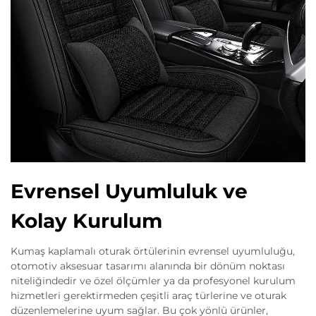
Evrensel Uyumluluk ve
Kolay Kurulum
Kumaş kaplamalı oturak örtülerinin evrensel uyumluluğu,
otomotiv aksesuar tasarımı alanında bir dönüm noktası
niteliğindedir ve özel ölçümler ya da profesyonel kurulum
hizmetleri gerektirmeden çeşitli araç türlerine ve oturak
düzenlemelerine uyum sağlar. Bu çok yönlü ürünler,