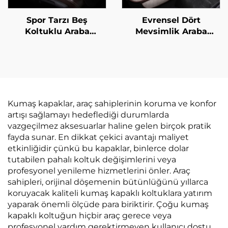
Spor Tarzı Beş
Evrensel Dört
Koltuklu Araba
Mevsimlik Araba
Koltuğu Kılıfı Kaymaz
Oturma Yastığı Seti
Evrensel Tek Sırtlık
Nefes Alabilen
Bağlamasız Üç Parça
Pamuklu Keten Arka
Set Havalandırmalı
Tek Koltuk Yazlık
Masaj Özellikli
Kullanım İçin
Kumaş kapaklar, araç sahiplerinin koruma ve konfor
artışı sağlamayı hedeflediği durumlarda
vazgeçilmez aksesuarlar haline gelen birçok pratik
fayda sunar. En dikkat çekici avantajı maliyet
etkinliğidir çünkü bu kapaklar, binlerce dolar
tutabilen pahalı koltuk değişimlerini veya
profesyonel yenileme hizmetlerini önler. Araç
sahipleri, orijinal döşemenin bütünlüğünü yıllarca
koruyacak kaliteli kumaş kapaklı koltuklara yatırım
yaparak önemli ölçüde para biriktirir. Çoğu kumaş
kapaklı koltuğun hiçbir araç gerece veya
profesyonel yardım gerektirmeyen kullanıcı dostu