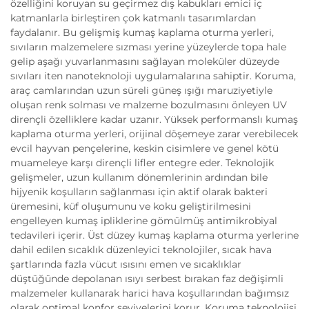
özelliğini koruyan su geçirmez dış kabukları emici iç
katmanlarla birleştiren çok katmanlı tasarımlardan
faydalanır. Bu gelişmiş kumaş kaplama oturma yerleri,
sıvıların malzemelere sızması yerine yüzeylerde topa hale
gelip aşağı yuvarlanmasını sağlayan moleküler düzeyde
sıvıları iten nanoteknoloji uygulamalarına sahiptir. Koruma,
araç camlarından uzun süreli güneş ışığı maruziyetiyle
oluşan renk solması ve malzeme bozulmasını önleyen UV
dirençli özelliklere kadar uzanır. Yüksek performanslı kumaş
kaplama oturma yerleri, orijinal döşemeye zarar verebilecek
evcil hayvan pençelerine, keskin cisimlere ve genel kötü
muameleye karşı dirençli lifler entegre eder. Teknolojik
gelişmeler, uzun kullanım dönemlerinin ardından bile
hijyenik koşulların sağlanması için aktif olarak bakteri
üremesini, küf oluşumunu ve koku geliştirilmesini
engelleyen kumaş ipliklerine gömülmüş antimikrobiyal
tedavileri içerir. Üst düzey kumaş kaplama oturma yerlerine
dahil edilen sıcaklık düzenleyici teknolojiler, sıcak hava
şartlarında fazla vücut ısısını emen ve sıcaklıklar
düştüğünde depolanan ısıyı serbest bırakan faz değişimli
malzemeler kullanarak harici hava koşullarından bağımsız
olarak optimal konfor seviyelerini korur. Koruma teknolojisi,