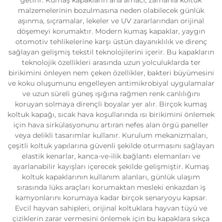
malzemelerinin bozulmasına neden olabilecek günlük
aşınma, sıçramalar, lekeler ve UV zararlarından orijinal
döşemeyi korumaktır. Modern kumaş kapaklar, yaygın
otomotiv tehlikelerine karşı üstün dayanıklılık ve direnç
sağlayan gelişmiş tekstil teknolojilerini içerir. Bu kapakların
teknolojik özellikleri arasında uzun yolculuklarda ter
birikimini önleyen nem çeken özellikler, bakteri büyümesini
ve koku oluşumunu engelleyen antimikrobiyal uygulamalar
ve uzun süreli güneş ışığına rağmen renk canlılığını
koruyan solmaya dirençli boyalar yer alır. Birçok kumaş
koltuk kapağı, sıcak hava koşullarında ısı birikimini önlemek
için hava sirkülasyonunu artıran nefes alan örgü paneller
veya delikli tasarımlar kullanır. Kurulum mekanizmaları,
çeşitli koltuk yapılarına güvenli şekilde oturmasını sağlayan
elastik kenarlar, kanca-ve-ilik bağlantı elemanları ve
ayarlanabilir kayışları içerecek şekilde gelişmiştir. Kumaş
koltuk kapaklarının kullanım alanları, günlük ulaşım
sırasında lüks araçları korumaktan mesleki enkazdan iş
kamyonlarını korumaya kadar birçok senaryoyu kapsar.
Evcil hayvan sahipleri, orijinal koltuklara hayvan tüyü ve
çiziklerin zarar vermesini önlemek için bu kapaklara sıkça