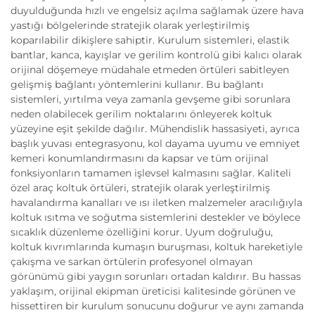
duyulduğunda hızlı ve engelsiz açılma sağlamak üzere hava
yastığı bölgelerinde stratejik olarak yerleştirilmiş
koparılabilir dikişlere sahiptir. Kurulum sistemleri, elastik
bantlar, kanca, kayışlar ve gerilim kontrolü gibi kalıcı olarak
orijinal döşemeye müdahale etmeden örtüleri sabitleyen
gelişmiş bağlantı yöntemlerini kullanır. Bu bağlantı
sistemleri, yırtılma veya zamanla gevşeme gibi sorunlara
neden olabilecek gerilim noktalarını önleyerek koltuk
yüzeyine eşit şekilde dağılır. Mühendislik hassasiyeti, ayrıca
başlık yuvası entegrasyonu, kol dayama uyumu ve emniyet
kemeri konumlandırmasını da kapsar ve tüm orijinal
fonksiyonların tamamen işlevsel kalmasını sağlar. Kaliteli
özel araç koltuk örtüleri, stratejik olarak yerleştirilmiş
havalandırma kanalları ve ısı iletken malzemeler aracılığıyla
koltuk ısıtma ve soğutma sistemlerini destekler ve böylece
sıcaklık düzenleme özelliğini korur. Uyum doğruluğu,
koltuk kıvrımlarında kumaşın buruşması, koltuk hareketiyle
çakışma ve sarkan örtülerin profesyonel olmayan
görünümü gibi yaygın sorunları ortadan kaldırır. Bu hassas
yaklaşım, orijinal ekipman üreticisi kalitesinde görünen ve
hissettiren bir kurulum sonucunu doğurur ve aynı zamanda