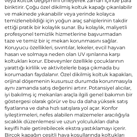
veya koltuk değişimini önleyerek zaman içinde para
biriktirir. Çoğu özel dikilmiş koltuk kapağı çıkarılabilir
ve makinede yıkanabilir veya yerinde kolayca
temizlenebildiği için yoğun araç sahiplerinin takdir
ettiği pratik bir kolaylık sunar. Bu kolaylık, maliyetli
profesyonel temizlik hizmetlerine başvurmadan
taze ve temiz bir iç mekan korunmasını sağlar.
Koruyucu özellikleri, sıvıntılar, lekeler, evcil hayvan
hasarı ve solmaya neden olan UV ışınlarına karşı
koltukları korur. Ebeveynler özellikle çocuklarının
yarattığı kirlilik ve aktivitelerle başa çıkmada bu
korumadan faydalanır. Özel dikilmiş koltuk kapakları,
orijinal döşemenin kusursuz durumda korunmasıyla
aynı zamanda satış değerini artırır. Potansiyel alıcılar,
iyi bakılmış iç mekanları araçla ilgili genel bakımın bir
göstergesi olarak görür ve bu da daha yüksek satış
fiyatlarına ve daha hızlı satışlara yol açar. Konfor
iyileştirmeleri, nefes alabilen malzemeler aracılığıyla
sıcaklık düzenlemesi ve uzun yolculukları daha
keyifli hale getirebilecek ekstra yastıklamayı içerir.
Birçok kapağın çeşitli hava koşullarında koltukları