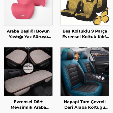
Araba Başlığı Boyun
Beş Koltuklu 9 Parça
Yastığı Yaz Sürüşü
Evrensel Koltuk Kılıfı
Hava Yolu Sınıfı Boyun
Seti Zarif Rahat
Yastığı Deri Malzeme
Kelebek Basma Süreci
Araba ve Uçak
Tasarımı Yabancı
Koltukları İçin
Ülkeler İçin Deri
Evrensel Dört
Napapi Tam Çevreli
Mevsimlik Araba
Deri Araba Koltuğu
Oturma Yastığı Seti
Kılıfı Kolay