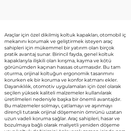
Nefes Alabilen
Temizlenebilir Ön
Pamuklu Keten Arka
Yastık Mevsimsiz
Tek Koltuk Yazlık
Kullanım için
Kullanım İçin
Dayanıklı Şık Şehir
Polo Arabaları İçin
Araçlar için özel dikilmiş koltuk kapakları, otomobil iç
mekanını korumak ve geliştirmek isteyen araç
sahipleri için mükemmel bir yatırım olan birçok
pratik avantaj sunar. Birincil fayda, genel koltuk
kapaklarıyla ilişkili olan kırışma, kayma ve kötü
görünümden kaçınan hassas oturmasıdır. Bu tam
oturma, orijinal koltuğun ergonomik tasarımını
korurken ek bir koruma ve konfor katmanı ekler.
Dayanıklılık, otomotiv uygulamaları için özel olarak
seçilen yüksek kaliteli malzemeler kullanılarak
üretilmeleri nedeniyle başka bir önemli avantajdır.
Bu malzemeler solmayı, çatlamayı ve aşınmayı
dirençli tutarak orijinal döşemenin ömrünü uzatan
uzun vadeli koruma sağlar. Araç sahipleri, hasar ve
bozulmaya bağlı olarak maliyetli yeniden döşeme