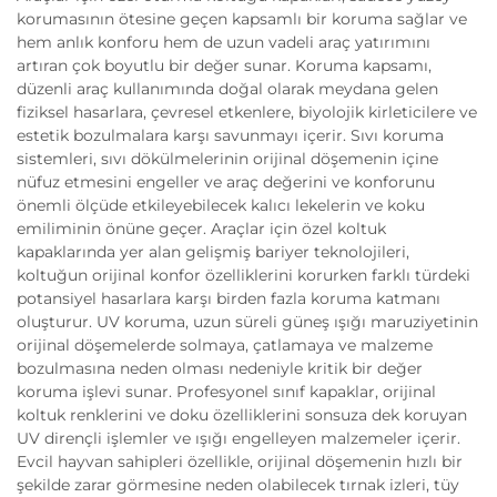
korumasının ötesine geçen kapsamlı bir koruma sağlar ve
hem anlık konforu hem de uzun vadeli araç yatırımını
artıran çok boyutlu bir değer sunar. Koruma kapsamı,
düzenli araç kullanımında doğal olarak meydana gelen
fiziksel hasarlara, çevresel etkenlere, biyolojik kirleticilere ve
estetik bozulmalara karşı savunmayı içerir. Sıvı koruma
sistemleri, sıvı dökülmelerinin orijinal döşemenin içine
nüfuz etmesini engeller ve araç değerini ve konforunu
önemli ölçüde etkileyebilecek kalıcı lekelerin ve koku
emiliminin önüne geçer. Araçlar için özel koltuk
kapaklarında yer alan gelişmiş bariyer teknolojileri,
koltuğun orijinal konfor özelliklerini korurken farklı türdeki
potansiyel hasarlara karşı birden fazla koruma katmanı
oluşturur. UV koruma, uzun süreli güneş ışığı maruziyetinin
orijinal döşemelerde solmaya, çatlamaya ve malzeme
bozulmasına neden olması nedeniyle kritik bir değer
koruma işlevi sunar. Profesyonel sınıf kapaklar, orijinal
koltuk renklerini ve doku özelliklerini sonsuza dek koruyan
UV dirençli işlemler ve ışığı engelleyen malzemeler içerir.
Evcil hayvan sahipleri özellikle, orijinal döşemenin hızlı bir
şekilde zarar görmesine neden olabilecek tırnak izleri, tüy