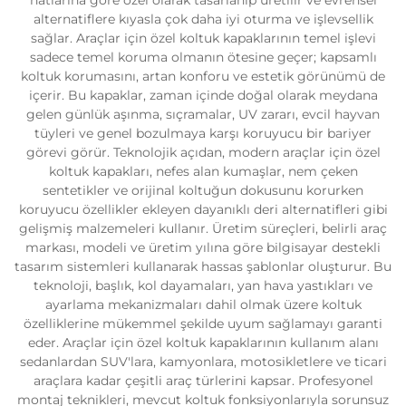
alternatiflere kıyasla çok daha iyi oturma ve işlevsellik
sağlar. Araçlar için özel koltuk kapaklarının temel işlevi
sadece temel koruma olmanın ötesine geçer; kapsamlı
koltuk korumasını, artan konforu ve estetik görünümü de
içerir. Bu kapaklar, zaman içinde doğal olarak meydana
gelen günlük aşınma, sıçramalar, UV zararı, evcil hayvan
tüyleri ve genel bozulmaya karşı koruyucu bir bariyer
görevi görür. Teknolojik açıdan, modern araçlar için özel
koltuk kapakları, nefes alan kumaşlar, nem çeken
sentetikler ve orijinal koltuğun dokusunu korurken
koruyucu özellikler ekleyen dayanıklı deri alternatifleri gibi
gelişmiş malzemeleri kullanır. Üretim süreçleri, belirli araç
markası, modeli ve üretim yılına göre bilgisayar destekli
tasarım sistemleri kullanarak hassas şablonlar oluşturur. Bu
teknoloji, başlık, kol dayamaları, yan hava yastıkları ve
ayarlama mekanizmaları dahil olmak üzere koltuk
özelliklerine mükemmel şekilde uyum sağlamayı garanti
eder. Araçlar için özel koltuk kapaklarının kullanım alanı
sedanlardan SUV'lara, kamyonlara, motosikletlere ve ticari
araçlara kadar çeşitli araç türlerini kapsar. Profesyonel
montaj teknikleri, mevcut koltuk fonksiyonlarıyla sorunsuz