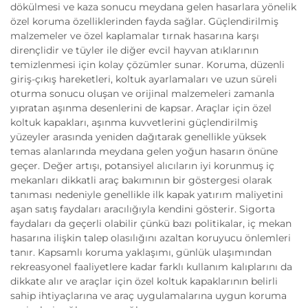
dökülmesi ve kaza sonucu meydana gelen hasarlara yönelik
özel koruma özelliklerinden fayda sağlar. Güçlendirilmiş
malzemeler ve özel kaplamalar tırnak hasarına karşı
dirençlidir ve tüyler ile diğer evcil hayvan atıklarının
temizlenmesi için kolay çözümler sunar. Koruma, düzenli
giriş-çıkış hareketleri, koltuk ayarlamaları ve uzun süreli
oturma sonucu oluşan ve orijinal malzemeleri zamanla
yıpratan aşınma desenlerini de kapsar. Araçlar için özel
koltuk kapakları, aşınma kuvvetlerini güçlendirilmiş
yüzeyler arasında yeniden dağıtarak genellikle yüksek
temas alanlarında meydana gelen yoğun hasarın önüne
geçer. Değer artışı, potansiyel alıcıların iyi korunmuş iç
mekanları dikkatli araç bakımının bir göstergesi olarak
tanıması nedeniyle genellikle ilk kapak yatırım maliyetini
aşan satış faydaları aracılığıyla kendini gösterir. Sigorta
faydaları da geçerli olabilir çünkü bazı politikalar, iç mekan
hasarına ilişkin talep olasılığını azaltan koruyucu önlemleri
tanır. Kapsamlı koruma yaklaşımı, günlük ulaşımından
rekreasyonel faaliyetlere kadar farklı kullanım kalıplarını da
dikkate alır ve araçlar için özel koltuk kapaklarının belirli
sahip ihtiyaçlarına ve araç uygulamalarına uygun koruma