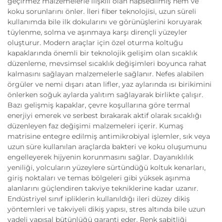
geçirmez malzemelerle ilişkili olan hapsedilmiş nem ve
koku sorunlarını önler. İleri fiber teknolojisi, uzun süreli
kullanımda bile ilk dokularını ve görünüşlerini koruyarak
tüylenme, solma ve aşınmaya karşı dirençli yüzeyler
oluşturur. Modern araçlar için özel oturma koltuğu
kapaklarında önemli bir teknolojik gelişim olan sıcaklık
düzenleme, mevsimsel sıcaklık değişimleri boyunca rahat
kalmasını sağlayan malzemelerle sağlanır. Nefes alabilen
örgüler ve nemi dışarı atan lifler, yaz aylarında ısı birikimini
önlerken soğuk aylarda yalıtım sağlayarak birlikte çalışır.
Bazı gelişmiş kapaklar, çevre koşullarına göre termal
enerjiyi emerek ve serbest bırakarak aktif olarak sıcaklığı
düzenleyen faz değişimi malzemeleri içerir. Kumaş
matrisine entegre edilmiş antimikrobiyal işlemler, sık veya
uzun süre kullanılan araçlarda bakteri ve koku oluşumunu
engelleyerek hijyenin korunmasını sağlar. Dayanıklılık
yeniliği, yolcuların yüzeylere sürtündüğü koltuk kenarları,
giriş noktaları ve temas bölgeleri gibi yüksek aşınma
alanlarını güçlendiren takviye tekniklerine kadar uzanır.
Endüstriyel sınıf ipliklerin kullanıldığı ileri düzey dikiş
yöntemleri ve takviyeli dikiş yapısı, stres altında bile uzun
vadeli yapısal bütünlüğü garanti eder. Renk sabitliği