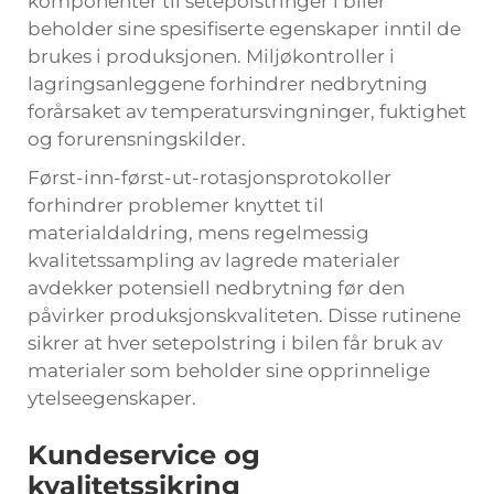
komponenter til setepolstringer i biler
beholder sine spesifiserte egenskaper inntil de
brukes i produksjonen. Miljøkontroller i
lagringsanleggene forhindrer nedbrytning
forårsaket av temperatursvingninger, fuktighet
og forurensningskilder.
Først-inn-først-ut-rotasjonsprotokoller
forhindrer problemer knyttet til
materialdaldring, mens regelmessig
kvalitetssampling av lagrede materialer
avdekker potensiell nedbrytning før den
påvirker produksjonskvaliteten. Disse rutinene
sikrer at hver setepolstring i bilen får bruk av
materialer som beholder sine opprinnelige
ytelseegenskaper.
Kundeservice og
kvalitetssikring