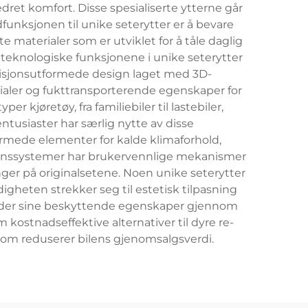
dret komfort. Disse spesialiserte ytterne går
funksjonen til unike seterytter er å bevare
te materialer som er utviklet for å tåle daglig
e teknologiske funksjonene i unike seterytter
sisjonsutformede design laget med 3D-
ler og fukttransporterende egenskaper for
r kjøretøy, fra familiebiler til lastebiler,
entusiaster har særlig nytte av disse
armede elementer for kalde klimaforhold,
asjonssystemer har brukervennlige mekanismer
ger på originalsetene. Noen unike seterytter
gheten strekker seg til estetisk tilpasning
holder sine beskyttende egenskaper gjennom
ostnadseffektive alternativer til dyre re-
 som reduserer bilens gjenomsalgsverdi.