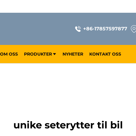
+86-17857597877
OM OSS
PRODUKTER
NYHETER
KONTAKT OSS
unike seterytter til bil