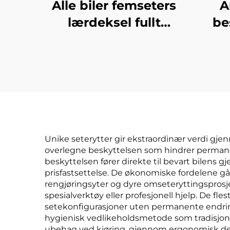
Alle biler femseters
A
lærdeksel fullt
be
omsluttende fire
sea
årstider universell
bils
slitesterk skitlere
ry
pustende seterygge
Unike seterytter gir ekstraordinær verdi gjenn
overlegne beskyttelsen som hindrer permanent s
beskyttelsen fører direkte til bevart bilens
prisfastsettelse. De økonomiske fordelene gå
rengjøringsyter og dyre omseteryttingsprosje
spesialverktøy eller profesjonell hjelp. De fl
setekonfigurasjoner uten permanente endring
hygienisk vedlikeholdsmetode som tradisjone
ubehag ved kjøring, gjennom ergonomisk des