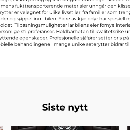
, mens fukttransporterende materialer unngår den kliss
r er velegnet for ulike livsstiler, fra familier som treng
og søppel inn i bilen. Eiere av kjæledyr har spesiell ny
oldet. Tilpasningsmuligheter lar bilens eier fornye inte
onlige stilpreferanser. Holdbarheten til kvalitetsrike uni
yttende egenskaper. Profesjonelle sjåfører setter pris
bielle behandlingene i mange unike seterytter bidrar til 
Siste nytt