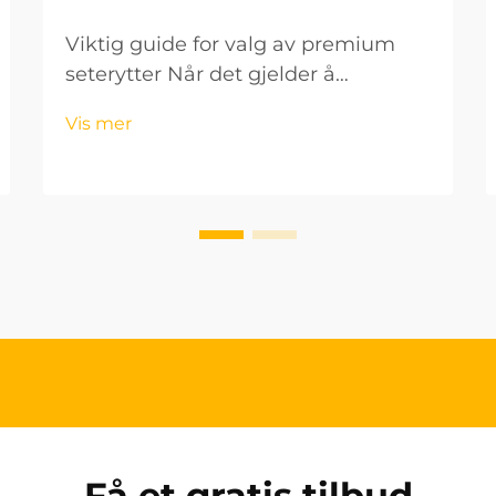
Viktig guide for valg av premium
seterytter Når det gjelder å
vedlikeholde bilens interiør og sikre
Vis mer
en behagelig kjøreopplevelse, spiller
seterytter en avgjørende rolle. Disse
beskyttende tilbehørene forbedrer
ikke bare estetikken, men...
Få et gratis tilbud