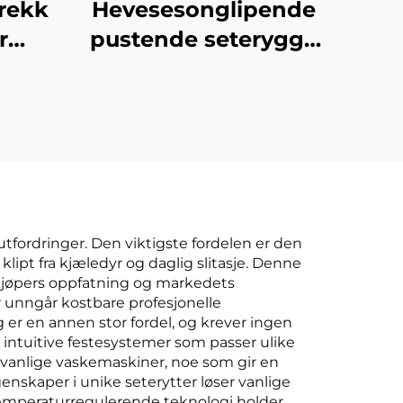
rekk
Hevesesonglipende
r
pustende seterygge
-fri
uten ryggstøtte
rumpepute
ete
 utfordringer. Den viktigste fordelen er den
lipt fra kjæledyr og daglig slitasje. Denne
r kjøpers oppfatning og markedets
r unngår kostbare profesjonelle
er en annen stor fordel, og krever ingen
v intuitive festesystemer som passer ulike
 vanlige vaskemaskiner, noe som gir en
nskaper i unike seterytter løser vanlige
emperaturregulerende teknologi holder