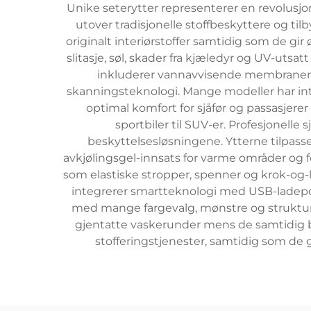
Unike seterytter representerer en revolusjon
utover tradisjonelle stoffbeskyttere og ti
originalt interiørstoffer samtidig som de gir 
slitasje, søl, skader fra kjæledyr og UV-uts
inkluderer vannavvisende membraner, 
skanningsteknologi. Mange modeller har i
optimal komfort for sjåfør og passasjerer p
sportbiler til SUV-er. Profesjonelle
beskyttelsesløsningene. Ytterne tilpass
avkjølingsgel-innsats for varme områder og 
som elastiske stropper, spenner og krok-og-
integrerer smartteknologi med USB-ladeport
med mange fargevalg, mønstre og strukture
gjentatte vaskerunder mens de samtidig be
stofferingstjenester, samtidig som de 