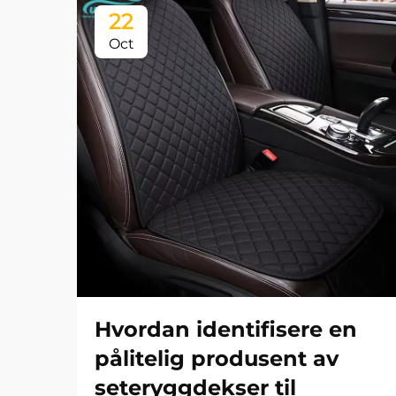
22
Oct
Hvordan identifisere en
pålitelig produsent av
seteryggdekser til