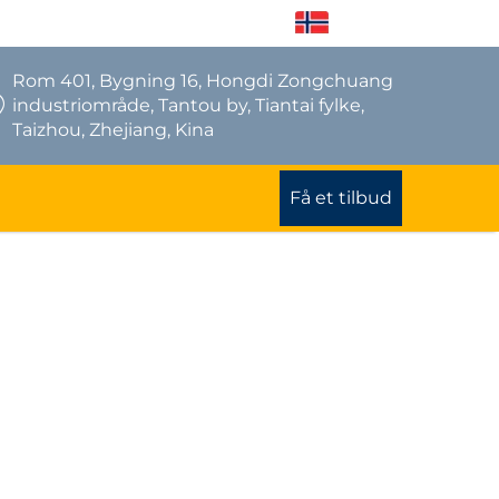
NO
Rom 401, Bygning 16, Hongdi Zongchuang
industriområde, Tantou by, Tiantai fylke,
Taizhou, Zhejiang, Kina
Få et tilbud