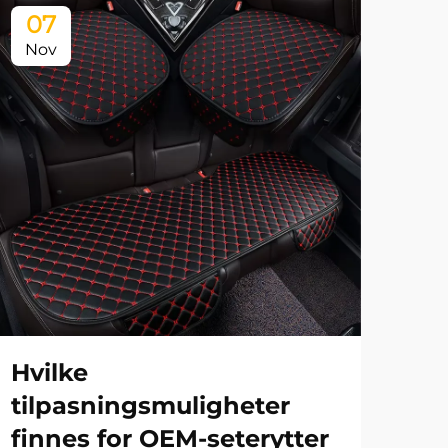
07
0
Nov
No
Hvilke
Hvi
tilpasningsmuligheter
uni
finnes for OEM-seterytter
dis