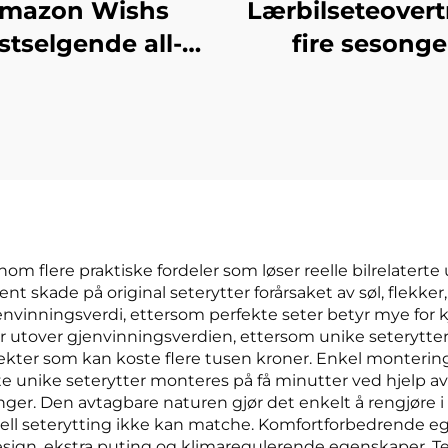
mazon Wishs
Lærbilseteovert
stselgende all-
fire sesonge
son universelle
universell vask
eterygg med full
pude lett å
ggstøtteomfang
vedlikeholde s
bilseterygg
tilbehør
om flere praktiske fordeler som løser reelle bilrelaterte
kade på original seterytter forårsaket av søl, flekker, k
 gjenvinningsverdi, ettersom perfekte seter betyr mye fo
r utover gjenvinningsverdien, ettersom unike seterytte
kter som kan koste flere tusen kroner. Enkel montering 
este unike seterytter monteres på få minutter ved hjelp a
er. Den avtagbare naturen gjør det enkelt å rengjøre i
ll seterytting ikke kan matche. Komfortforbedrende ege
ign, ekstra puting og klimaregulerende egenskaper. T