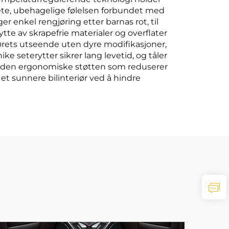
ete, ubehagelige følelsen forbundet med
er enkel rengjøring etter barnas rot, til
tte av skrapefrie materialer og overflater
riørets utseende uten dyre modifikasjoner,
ke seterytter sikrer lang levetid, og tåler
 på den ergonomiske støtten som reduserer
et sunnere bilinteriør ved å hindre