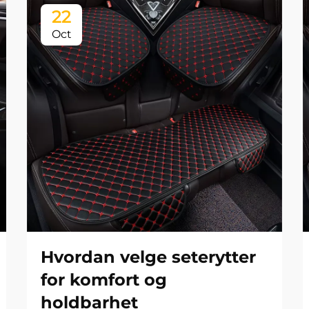
22
Oct
Hvordan velge seterytter
for komfort og
holdbarhet