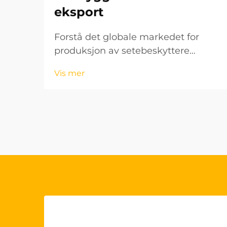
eksport
Forstå det globale markedet for
produksjon av setebeskyttere
Biltilbehørsindustrien har opplevd
Vis mer
en betydelig vekst de siste årene, og
setebeskyttere har blitt et viktig
segment. For bedrifter som ønsker å
komme inn på det internasjonale...