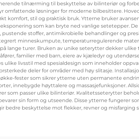
erende tilnærming til beskyttelse av bilinteriør og forbe
lbyr omfattende løsninger for moderne bilbesittere. Hoved
økt komfort, stil og praktisk bruk. Ytterne bruker avanser
att eksponering som kan bryte ned vanlige setetepper. D
pustende stoffer, antimikrobielle behandlinger og pre
ntegrert minneskumpute, temperaturregulerende materia
å lange turer. Bruken av unike seterytter dekker ulike type
 sjåfører, familier med barn, eiere av kjæledyr og utendørs
es ulike livsstil med spesialdesign som inneholder oppv
forsterkede deler for områder med høy slitasje. Install
løkke-fester som sikrer ytterne uten permanente endrin
er, innebygde høyttalere og massasjefunksjoner. Allsidi
r som passer ulike bilinteriør. Kvalitetsseterytter be
varer sin form og utseende. Disse ytterne fungerer som k
gir bedre beskyttelse mot flekker, revner og misfarging