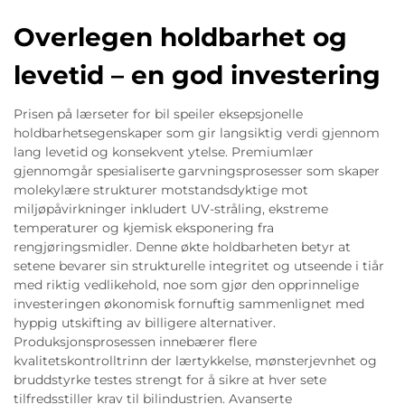
Overlegen holdbarhet og
levetid – en god investering
Prisen på lærseter for bil speiler eksepsjonelle
holdbarhetsegenskaper som gir langsiktig verdi gjennom
lang levetid og konsekvent ytelse. Premiumlær
gjennomgår spesialiserte garvningsprosesser som skaper
molekylære strukturer motstandsdyktige mot
miljøpåvirkninger inkludert UV-stråling, ekstreme
temperaturer og kjemisk eksponering fra
rengjøringsmidler. Denne økte holdbarheten betyr at
setene bevarer sin strukturelle integritet og utseende i tiår
med riktig vedlikehold, noe som gjør den opprinnelige
investeringen økonomisk fornuftig sammenlignet med
hyppig utskifting av billigere alternativer.
Produksjonsprosessen innebærer flere
kvalitetskontrolltrinn der lærtykkelse, mønsterjevnhet og
bruddstyrke testes strengt for å sikre at hver sete
tilfredsstiller krav til bilindustrien. Avanserte