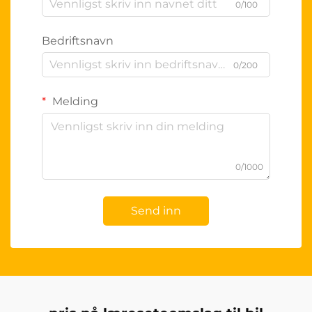
0/100
Bedriftsnavn
0/200
Melding
0/1000
Send inn