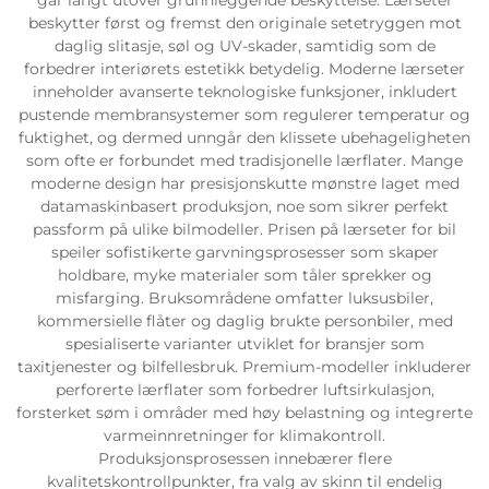
beskytter først og fremst den originale setetryggen mot
daglig slitasje, søl og UV-skader, samtidig som de
forbedrer interiørets estetikk betydelig. Moderne lærseter
inneholder avanserte teknologiske funksjoner, inkludert
pustende membransystemer som regulerer temperatur og
fuktighet, og dermed unngår den klissete ubehageligheten
som ofte er forbundet med tradisjonelle lærflater. Mange
moderne design har presisjonskutte mønstre laget med
datamaskinbasert produksjon, noe som sikrer perfekt
passform på ulike bilmodeller. Prisen på lærseter for bil
speiler sofistikerte garvningsprosesser som skaper
holdbare, myke materialer som tåler sprekker og
misfarging. Bruksområdene omfatter luksusbiler,
kommersielle flåter og daglig brukte personbiler, med
spesialiserte varianter utviklet for bransjer som
taxitjenester og bilfellesbruk. Premium-modeller inkluderer
perforerte lærflater som forbedrer luftsirkulasjon,
forsterket søm i områder med høy belastning og integrerte
varmeinnretninger for klimakontroll.
Produksjonsprosessen innebærer flere
kvalitetskontrollpunkter, fra valg av skinn til endelig