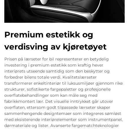
Premium estetikk og
verdisving av kjøretøyet
Prisen på lærseter for bil representerer en betydelig
investering i premium estetikk som kraftig hever
interiørets utseende samtidig som den beskytter og
forbedrer bilens totale verdi. Kvalitetslærseter
transformerer enkeltinteriør til luksusmiljøer gjennom rike
strukturer, sofistikerte fargepaletter og profesjonelle
overflatebehandlinger som kan måle seg med
fabrikkmontert lær. Det visuelle inntrykket går utover
overflaten, ettersom godt tilpassede lærseter skaper
sammenhengende designtemaer som integreres sømløst
med eksisterende interiørelementer som instrumentpanel,
dørmateriale og lister. Avanserte fargematchteknologier