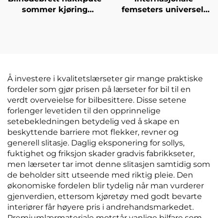
sommer kjøring
femseters universell
flyselskap klasse
tykkere varm
nakkepute lær
seterygge vinter 3-
materiale til bil og
delers sett forreste
flysete
korte pluss
fløyelinnfôret bilpute
Å investere i kvalitetslærseter gir mange praktiske
fordeler som gjør prisen på lærseter for bil til en
verdt overveielse for bilbesittere. Disse setene
forlenger levetiden til den opprinnelige
setebekledningen betydelig ved å skape en
beskyttende barriere mot flekker, revner og
generell slitasje. Daglig eksponering for sollys,
fuktighet og friksjon skader gradvis fabrikkseter,
men lærseter tar imot denne slitasjen samtidig som
de beholder sitt utseende med riktig pleie. Den
økonomiske fordelen blir tydelig når man vurderer
gjenverdien, ettersom kjøretøy med godt bevarte
interiører får høyere pris i andrehandsmarkedet.
Premiumlærmateriale motstår vanlige bilfare som