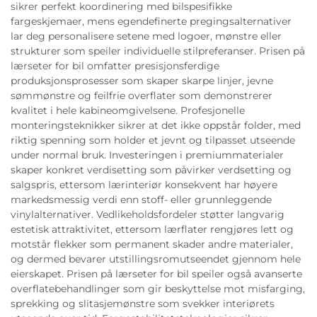
sikrer perfekt koordinering med bilspesifikke
fargeskjemaer, mens egendefinerte pregingsalternativer
lar deg personalisere setene med logoer, mønstre eller
strukturer som speiler individuelle stilpreferanser. Prisen på
lærseter for bil omfatter presisjonsferdige
produksjonsprosesser som skaper skarpe linjer, jevne
sømmønstre og feilfrie overflater som demonstrerer
kvalitet i hele kabineomgivelsene. Profesjonelle
monteringsteknikker sikrer at det ikke oppstår folder, med
riktig spenning som holder et jevnt og tilpasset utseende
under normal bruk. Investeringen i premiummaterialer
skaper konkret verdisetting som påvirker verdsetting og
salgspris, ettersom lærinteriør konsekvent har høyere
markedsmessig verdi enn stoff- eller grunnleggende
vinylalternativer. Vedlikeholdsfordeler støtter langvarig
estetisk attraktivitet, ettersom lærflater rengjøres lett og
motstår flekker som permanent skader andre materialer,
og dermed bevarer utstillingsromutseendet gjennom hele
eierskapet. Prisen på lærseter for bil speiler også avanserte
overflatebehandlinger som gir beskyttelse mot misfarging,
sprekking og slitasjemønstre som svekker interiørets