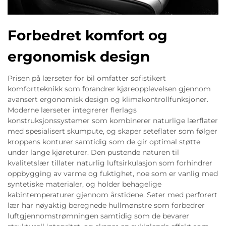
Forbedret komfort og
ergonomisk design
Prisen på lærseter for bil omfatter sofistikert
komfortteknikk som forandrer kjøreopplevelsen gjennom
avansert ergonomisk design og klimakontrollfunksjoner.
Moderne lærseter integrerer flerlags
konstruksjonssystemer som kombinerer naturlige lærflater
med spesialisert skumpute, og skaper seteflater som følger
kroppens konturer samtidig som de gir optimal støtte
under lange kjøreturer. Den pustende naturen til
kvalitetslær tillater naturlig luftsirkulasjon som forhindrer
oppbygging av varme og fuktighet, noe som er vanlig med
syntetiske materialer, og holder behagelige
kabintemperaturer gjennom årstidene. Seter med perforert
lær har nøyaktig beregnede hullmønstre som forbedrer
luftgjennomstrømningen samtidig som de bevarer