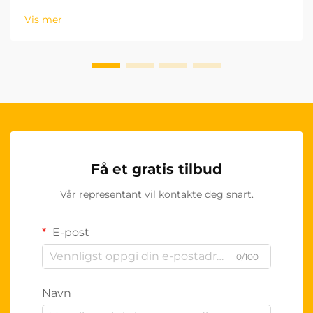
spesielt lønnsomt produktsegment for grossister.
Vis mer
Disse høykvalitetsproduktene...
Få et gratis tilbud
Vår representant vil kontakte deg snart.
E-post
0/100
Navn