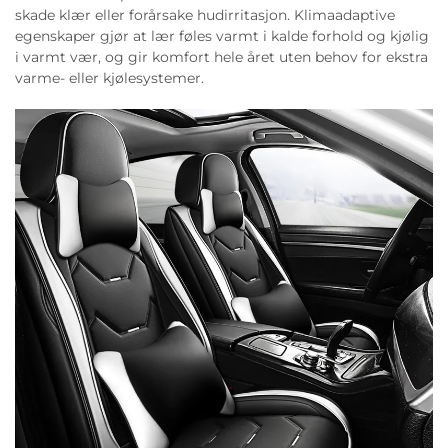
skade klær eller forårsake hudirritasjon. Klimaadaptive
egenskaper gjør at lær føles varmt i kalde forhold og kjølig
i varmt vær, og gir komfort hele året uten behov for ekstra
varme- eller kjølesystemer.