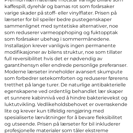
kaffespill, dyrehår og barnas rot som forårsaker
varige skader på stoff- eller vinylflater. Prisen på
lærseter for bil speiler bedre pustegenskaper
sammenlignet med syntetiske alternativer, noe
som reduserer varmeopphoping og fuktopptak
som forårsaker ubehag i sommermånedene.
Installasjon krever vanligvis ingen permanente
modifikasjoner av bilens struktur, noe som tillater
full reversibilitet hvis det er nødvendig av
garantihensyn eller endrede personlige preferanser.
Moderne lærseter inneholder avansert skumpute
som forbedrer setekomforten og reduserer førerens
tretthet på lange turer. De naturlige antibakterielle
egenskapene ved ordentlig behandlet lær skaper
et sunnere kabinnivå ved å hindre bakterievekst og
luktutvikling. Vedlikeholdsbehovet er overraskende
lite og krever kun tilfeldig rengjøring med
spesialiserte lærvåtninger for å bevare fleksibilitet
og utseende. Prisen på lærseter for bil inkluderer
profesjonelle materialer som tåler ekstreme