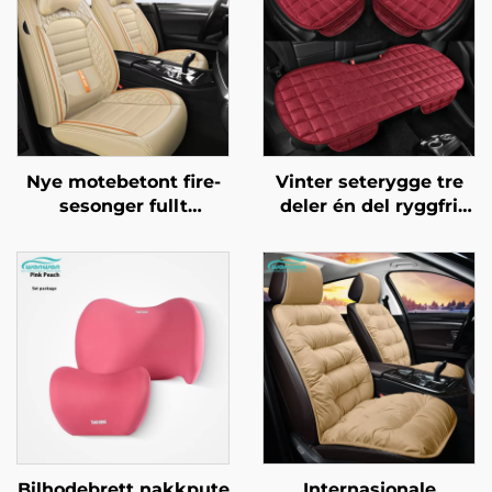
Nye motebetont fire-
Vinter seterygge tre
sesonger fullt
deler én del ryggfri
omsluttende
pluss fløyel for sete
bilseteovertrekk
uten glatt kvadratisk
eksplosjonssikkert
design kjølende gratis
silkeis materiale front
bil
laget av lær
Bilhodebrett nakkpute
Internasjonale