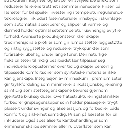
strukturell integritet, og skaper en avkjølende effekt som
reduserer førerens tretthet i sommermånedene. Prisen på
lærseter for bil speiler investering i temperaturregulerende
teknologier, inkludert fasematerialer innebygd i skumlager
som automatisk absorberer og slipper ut varme, og
dermed holder optimal setetemperatur uavhengig av ytre
forhold. Avanserte produksjonsteknikker skaper
tredimensjonale profiler som gir lumbalstøtte, leggestøtte
og riktig ryggstøtte, og reduserer trykkpunkter som
forårsaker ubehag under lange turer. Den naturlige
fleksibiliteten til riktig bearbeidet lær tilpasser seg
individuelle kroppsformer over tid og skaper personlig
tilpassede komfortsoner som syntetiske materialer ikke
kan gjenskape. Integrasjon av minneskum i premium seter
gir trykkfordeling som minimerer sirkulasjonsbegrensning
samtidig som støtteegenskapene bevares gjennom
gjentatte brukssykluser. Overflatestruktureringsteknikker
forbedrer grepsegenskaper som holder passasjerer trygt
plassert under svinger og akselerasjon, og forbedrer både
komfort og sikkerhet samtidig. Prisen på lærseter for bil
inkluderer også spesialiserte kantbehandlinger som
eliminerer skarpe sømmer eller ru overflater som kan