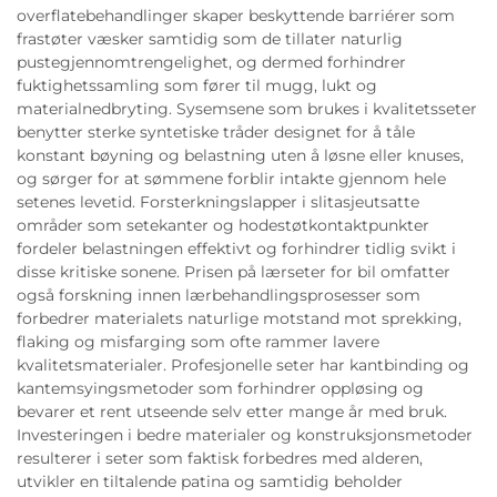
overflatebehandlinger skaper beskyttende barriérer som
frastøter væsker samtidig som de tillater naturlig
pustegjennomtrengelighet, og dermed forhindrer
fuktighetssamling som fører til mugg, lukt og
materialnedbryting. Sysemsene som brukes i kvalitetsseter
benytter sterke syntetiske tråder designet for å tåle
konstant bøyning og belastning uten å løsne eller knuses,
og sørger for at sømmene forblir intakte gjennom hele
setenes levetid. Forsterkningslapper i slitasjeutsatte
områder som setekanter og hodestøtkontaktpunkter
fordeler belastningen effektivt og forhindrer tidlig svikt i
disse kritiske sonene. Prisen på lærseter for bil omfatter
også forskning innen lærbehandlingsprosesser som
forbedrer materialets naturlige motstand mot sprekking,
flaking og misfarging som ofte rammer lavere
kvalitetsmaterialer. Profesjonelle seter har kantbinding og
kantemsyingsmetoder som forhindrer oppløsing og
bevarer et rent utseende selv etter mange år med bruk.
Investeringen i bedre materialer og konstruksjonsmetoder
resulterer i seter som faktisk forbedres med alderen,
utvikler en tiltalende patina og samtidig beholder