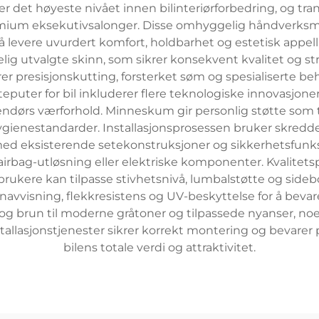
r det høyeste nivået innen bilinteriørforbedring, og tran
um eksekutivsalonger. Disse omhyggelig håndverksmes
 levere uvurdert komfort, holdbarhet og estetisk appell. 
elig utvalgte skinn, som sikrer konsekvent kvalitet og st
r presisjonskutting, forsterket søm og spesialiserte b
puter for bil inkluderer flere teknologiske innovasjon
ndørs værforhold. Minneskum gir personlig støtte som t
ygienestandarder. Installasjonsprosessen bruker skredde
ing med eksisterende setekonstruksjoner og sikkerhetsfun
airbag-utløsning eller elektriske komponenter. Kvalitetsp
brukere kan tilpasse stivhetsnivå, lumbalstøtte og sidebo
visning, flekkresistens og UV-beskyttelse for å bevare
rt og brun til moderne gråtoner og tilpassede nyanser, 
nstallasjonstjenester sikrer korrekt montering og bevare
bilens totale verdi og attraktivitet.