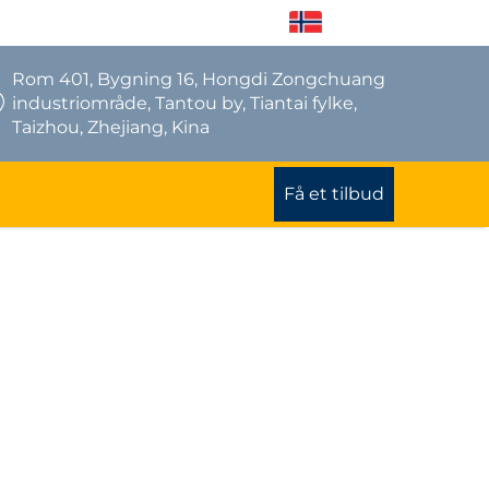
NO
Rom 401, Bygning 16, Hongdi Zongchuang
industriområde, Tantou by, Tiantai fylke,
Taizhou, Zhejiang, Kina
Få et tilbud