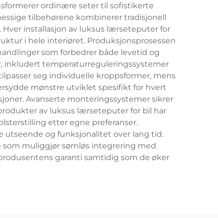
sformerer ordinære seter til sofistikerte
sige tilbehørene kombinerer tradisjonell
Hver installasjon av luksus lærseteputer for
ruktur i hele interiøret. Produksjonsprosessen
ehandlinger som forbedrer både levetid og
er, inkludert temperaturreguleringssystemer
ilpasser seg individuelle kroppsformer, mens
rsydde mønstre utviklet spesifikt for hvert
ksjoner. Avanserte monteringssystemer sikrer
rodukter av luksus lærseteputer for bil har
lsterstilling etter egne preferanser.
 utseende og funksjonalitet over lang tid.
noe som muliggjør sømløs integrering med
r produsentens garanti samtidig som de øker