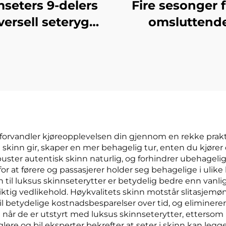
seters 9-delers
Fire sesonger f
versell seterygg
omsluttend
uisitt behagelig
setepude fro
sommerfugl
generasjon l
rykkningsprosess
polyester til bil
design lær til
tilbehør
enlandske biler
 forvandler kjøreopplevelsen din gjennom en rekke prakt
kinn gir, skaper en mer behagelig tur, enten du kjører 
r puster autentisk skinn naturlig, og forhindrer ubehage
or at førere og passasjerer holder seg behagelige i ulike
il luksus skinnseterytter er betydelig bedre enn vanlige 
ktig vedlikehold. Høykvalitets skinn motstår slitasjem
til betydelige kostnadsbesparelser over tid, og eliminere
ig når de er utstyrt med luksus skinnseterytter, etterso
ere og bil eksperter bekrefter at seter i skinn kan legge