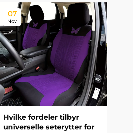
07
0
Nov
No
Hvilke fordeler tilbyr
Hv
universelle seterytter for
pa