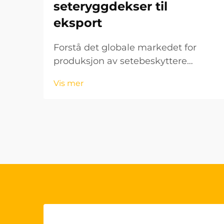
seteryggdekser til
eksport
Forstå det globale markedet for
produksjon av setebeskyttere
Biltilbehørsindustrien har opplevd
Vis mer
en betydelig vekst de siste årene, og
setebeskyttere har blitt et viktig
segment. For bedrifter som ønsker å
komme inn på det internasjonale...