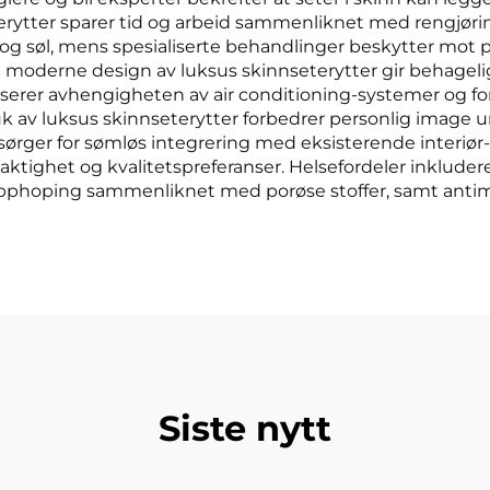
erytter sparer tid og arbeid sammenliknet med rengjøri
r og søl, mens spesialiserte behandlinger beskytter mot
moderne design av luksus skinnseterytter gir behageli
erer avhengigheten av air conditioning-systemer og forb
uk av luksus skinnseterytter forbedrer personlig image 
h sørger for sømløs integrering med eksisterende inter
ktighet og kvalitetspreferanser. Helsefordeler inkluder
opphoping sammenliknet med porøse stoffer, samt antim
Siste nytt