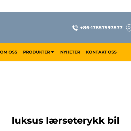
+86-17857597877
OM OSS
PRODUKTER
NYHETER
KONTAKT OSS
luksus lærseterykk bil