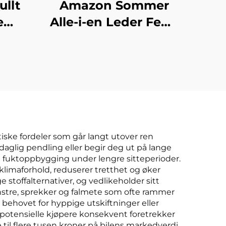
ullt
Amazon Sommer
e
Alle-i-en Leder Fem-
nt
sete Bilseteovertrekk
ær
Universell Fire-
sete
sesonger Pude til
kryss-border
utenriks handel
iske fordeler som går langt utover ren
daglig pendling eller begir deg ut på lange
lig fuktoppbygging under lengre sitteperioder.
 klimaforhold, reduserer tretthet og øker
stoffalternativer, og vedlikeholder sitt
ønstre, sprekker og falmete som ofte rammer
r behovet for hyppige utskiftninger eller
m potensielle kjøpere konsekvent foretrekker
 til flere tusen kroner på bilens markedverdi.