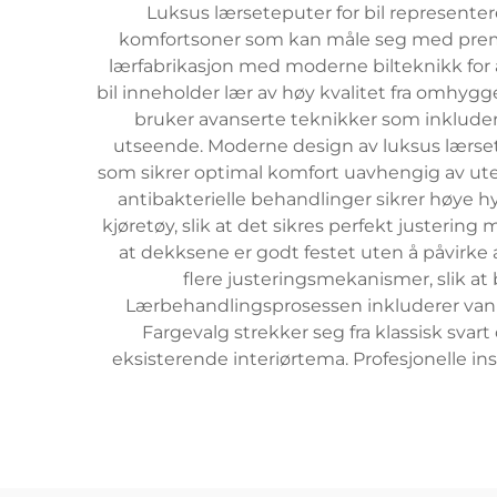
Luksus lærseteputer for bil representere
komfortsoner som kan måle seg med premi
lærfabrikasjon med moderne bilteknikk for å
bil inneholder lær av høy kvalitet fra omhygg
bruker avanserte teknikker som inkludere
utseende. Moderne design av luksus lærsete
som sikrer optimal komfort uavhengig av ute
antibakterielle behandlinger sikrer høye h
kjøretøy, slik at det sikres perfekt juster
at dekksene er godt festet uten å påvirke 
flere justeringsmekanismer, slik at 
Lærbehandlingsprosessen inkluderer vannav
Fargevalg strekker seg fra klassisk sva
eksisterende interiørtema. Profesjonelle i