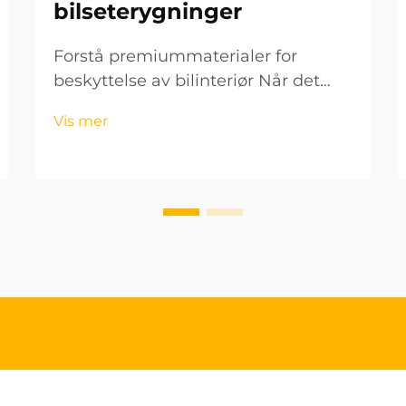
bilseterygninger
Forstå premiummaterialer for
beskyttelse av bilinteriør Når det
gjelder å beskytte og forbedre
Vis mer
bilens interiør, kan valget av riktige
seterytter bety alt for både estetikk
og levetid. Materialet i seterytterne
din...