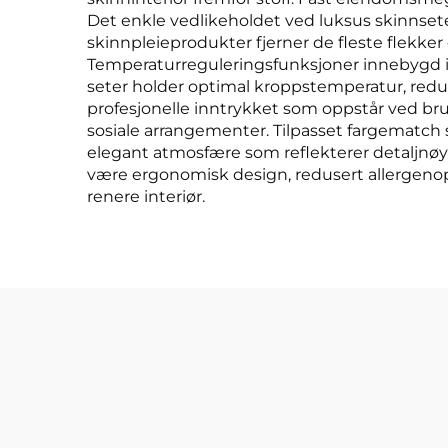
Det enkle vedlikeholdet ved luksus skinnset
skinnpleieprodukter fjerner de fleste flekke
Temperaturreguleringsfunksjoner innebygd i 
seter holder optimal kroppstemperatur, redus
profesjonelle inntrykket som oppstår ved br
sosiale arrangementer. Tilpasset fargematc
elegant atmosfære som reflekterer detaljnøya
være ergonomisk design, redusert allergen
renere interiør.