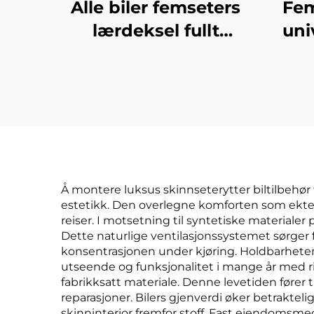
Alle biler femseters
Fem
lærdeksel fullt
uni
omsluttende fire
eksq
årstider universell
slitesterk skitlere
innt
pustende seterygge
ut
Å montere luksus skinnseterytter biltilbehør
estetikk. Den overlegne komforten som ekte s
reiser. I motsetning til syntetiske materiale
Dette naturlige ventilasjonssystemet sørger f
konsentrasjonen under kjøring. Holdbarheten t
utseende og funksjonalitet i mange år med ri
fabrikksatt materiale. Denne levetiden fører 
reparasjoner. Bilers gjenverdi øker betraktel
skinninterior fremfor stoff. Fast eiendomsmegl