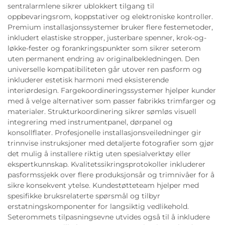
sentralarmlene sikrer ublokkert tilgang til
oppbevaringsrom, koppstativer og elektroniske kontroller.
Premium installasjonssystemer bruker flere festemetoder,
inkludert elastiske stropper, justerbare spenner, krok-og-
løkke-fester og forankringspunkter som sikrer seterom
uten permanent endring av originalbekledningen. Den
universelle kompatibiliteten går utover ren pasform og
inkluderer estetisk harmoni med eksisterende
interiørdesign. Fargekoordineringssystemer hjelper kunder
med å velge alternativer som passer fabrikks trimfarger og
materialer. Strukturkoordinering sikrer sømløs visuell
integrering med instrumentpanel, dørpanel og
konsollflater. Profesjonelle installasjonsveiledninger gir
trinnvise instruksjoner med detaljerte fotografier som gjør
det mulig å installere riktig uten spesialverktøy eller
ekspertkunnskap. Kvalitetssikringsprotokoller inkluderer
pasformssjekk over flere produksjonsår og trimnivåer for å
sikre konsekvent ytelse. Kundestøtteteam hjelper med
spesifikke bruksrelaterte spørsmål og tilbyr
erstatningskomponenter for langsiktig vedlikehold.
Seterommets tilpasningsevne utvides også til å inkludere