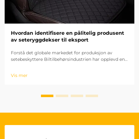
Hvordan identifisere en pålitelig produsent
av seteryggdekser til eksport
Forstå det globale markedet for produksjon av
setebeskyttere Biltilbehørsindustrien har opplevd en
betydelig vekst de siste årene, og setebeskyttere har
blitt et viktig segment. For bedrifter som ønsker å
Vis mer
komme inn på det internasjonale...