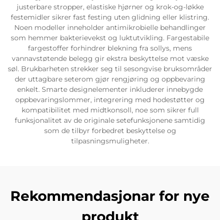
justerbare stropper, elastiske hjørner og krok-og-løkke
festemidler sikrer fast festing uten glidning eller klistring.
Noen modeller inneholder antimikrobielle behandlinger
som hemmer bakterievekst og luktutvikling. Fargestabile
fargestoffer forhindrer blekning fra sollys, mens
vannavstøtende belegg gir ekstra beskyttelse mot væske
søl. Brukbarheten strekker seg til sesongvise bruksområder
der uttagbare seterom gjør rengjøring og oppbevaring
enkelt. Smarte designelementer inkluderer innebygde
oppbevaringslommer, integrering med hodestøtter og
kompatibilitet med midtkonsoll, noe som sikrer full
funksjonalitet av de originale setefunksjonene samtidig
som de tilbyr forbedret beskyttelse og
tilpasningsmuligheter.
Rekommendasjonar for nye
produkt