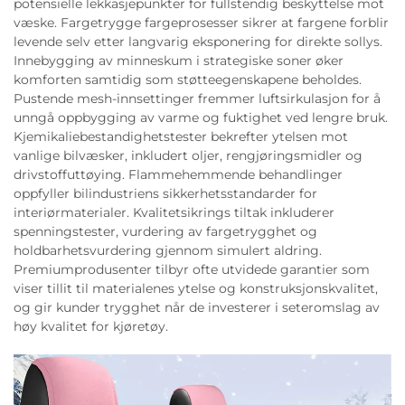
potensielle lekkasjepunkter for fullstendig beskyttelse mot
væske. Fargetrygge fargeprosesser sikrer at fargene forblir
levende selv etter langvarig eksponering for direkte sollys.
Innebygging av minneskum i strategiske soner øker
komforten samtidig som støtteegenskapene beholdes.
Pustende mesh-innsettinger fremmer luftsirkulasjon for å
unngå oppbygging av varme og fuktighet ved lengre bruk.
Kjemikaliebestandighetstester bekrefter ytelsen mot
vanlige bilvæsker, inkludert oljer, rengjøringsmidler og
drivstoffuttøying. Flammehemmende behandlinger
oppfyller bilindustriens sikkerhetsstandarder for
interiørmaterialer. Kvalitetsikrings tiltak inkluderer
spenningstester, vurdering av fargetrygghet og
holdbarhetsvurdering gjennom simulert aldring.
Premiumprodusenter tilbyr ofte utvidede garantier som
viser tillit til materialenes ytelse og konstruksjonskvalitet,
og gir kunder trygghet når de investerer i seteromslag av
høy kvalitet for kjøretøy.