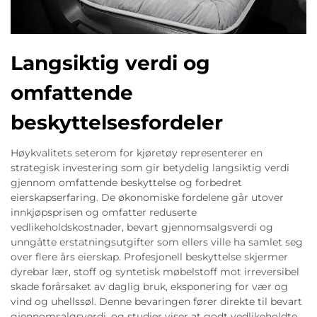
Langsiktig verdi og
omfattende
beskyttelsesfordeler
Høykvalitets seterom for kjøretøy representerer en
strategisk investering som gir betydelig langsiktig verdi
gjennom omfattende beskyttelse og forbedret
eierskapserfaring. De økonomiske fordelene går utover
innkjøpsprisen og omfatter reduserte
vedlikeholdskostnader, bevart gjennomsalgsverdi og
unngåtte erstatningsutgifter som ellers ville ha samlet seg
over flere års eierskap. Profesjonell beskyttelse skjermer
dyrebar lær, stoff og syntetisk møbelstoff mot irreversibel
skade forårsaket av daglig bruk, eksponering for vær og
vind og uhellssøl. Denne bevaringen fører direkte til bevart
gjennomsalgsverdi, og studier viser at godt vedlikeholdte