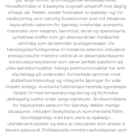
Hovedformålet er å beskytte originalt setestoff mot daglig
slitasje, søl, flekker, skader forårsaket av kjæledyr og UV-
nedbrytning som naturlig forekommer over tid. Moderne
høykvalitets seterom for kjøretøy inneholder avanserte
materialer som neopren, lærimitat, lerret og spesialiserte
syntetiske stoffer som gir ekstraordinær holdbarhet
samtidig som de beholder pustegenskaper. De
teknologiske funksjonene til moderne seterom inkluderer
presisjonskutte mønstre ved bruk av datamaskinbaserte
konstruksjonssystemer som sikrer perfekt passform på
ulike kjøretøymodeller. Mange premiummodeller har anti-
slip belegg på undersiden, forsterkede sømmer med
dobbeltsømteknologi og integrerte åpninger for side-
impakt airbags. Avanserte fukttransporterende egenskaper
hjelper til med temperaturregulering og forhindrer
ubehagelig svette under lange kjøreturer. Bruksområdene
for høykvalitets seterom for kjøretøy dekker mange
situasjoner, inkludert beskyttelse av kommersielle flåter,
familiekjøretøy med barn, eiere av kjæledyr,
utendørsentusiaster og eiere av luksusbiler som ønsker å
bevare gjenverdi. Profesjonelle monteringsfunksjoner som