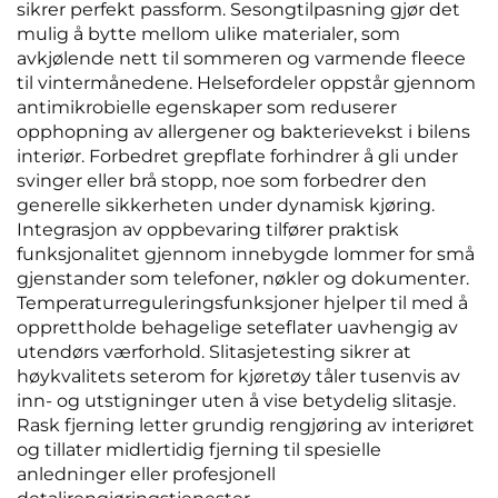
sikrer perfekt passform. Sesongtilpasning gjør det
mulig å bytte mellom ulike materialer, som
avkjølende nett til sommeren og varmende fleece
til vintermånedene. Helsefordeler oppstår gjennom
antimikrobielle egenskaper som reduserer
opphopning av allergener og bakterievekst i bilens
interiør. Forbedret grepflate forhindrer å gli under
svinger eller brå stopp, noe som forbedrer den
generelle sikkerheten under dynamisk kjøring.
Integrasjon av oppbevaring tilfører praktisk
funksjonalitet gjennom innebygde lommer for små
gjenstander som telefoner, nøkler og dokumenter.
Temperaturreguleringsfunksjoner hjelper til med å
opprettholde behagelige seteflater uavhengig av
utendørs værforhold. Slitasjetesting sikrer at
høykvalitets seterom for kjøretøy tåler tusenvis av
inn- og utstigninger uten å vise betydelig slitasje.
Rask fjerning letter grundig rengjøring av interiøret
og tillater midlertidig fjerning til spesielle
anledninger eller profesjonell