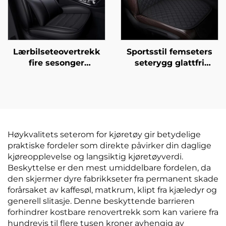
Lærbilseteovertrekk
Sportsstil femseters
fire sesonger
seterygg glattfri
universell vask-fri
universell enkelt
pude lett å
ryggstøtte ristefri tre
vedlikeholde sete
delers sett ventilasjon
tilbehør
massasjefunksjoner
Høykvalitets seterom for kjøretøy gir betydelige
praktiske fordeler som direkte påvirker din daglige
kjøreopplevelse og langsiktig kjøretøyverdi.
Beskyttelse er den mest umiddelbare fordelen, da
den skjermer dyre fabrikkseter fra permanent skade
forårsaket av kaffesøl, matkrum, klipt fra kjæledyr og
generell slitasje. Denne beskyttende barrieren
forhindrer kostbare renovertrekk som kan variere fra
hundrevis til flere tusen kroner avhengig av