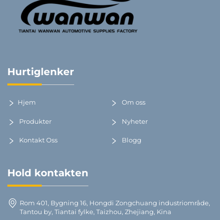
Hurtiglenker
Hjem
Om oss
Produkter
Nyheter
Kontakt Oss
Blogg
Hold kontakten
Rom 401, Bygning 16, Hongdi Zongchuang industriområde,
Tantou by, Tiantai fylke, Taizhou, Zhejiang, Kina