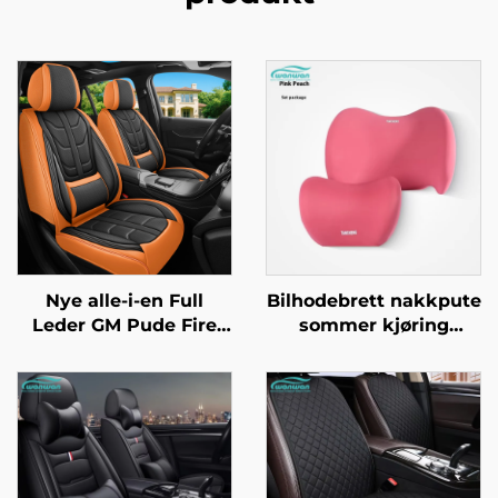
Nye alle-i-en Full
Bilhodebrett nakkpute
Leder GM Pude Fire
sommer kjøring
Sesonger
flyselskap klasse
Bilseteovertrekk
nakkepute lær
Fabrikk Direkte
materiale til bil og
Amazon Bestselger
flysete