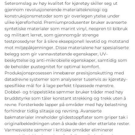
Seteromslag av høy kvalitet for kjøretøy skiller seg ut
gjennom revolusjonerende materialteknologi og
konstruksjonsmetoder som gir overlegen ytelse under
ulike kjøreforhold. Premiumprodusenter bruker avanserte
syntetiske materialer som marint vinyl, neopren til bilbruk
og militært lerret, som gjennomgår strenge
testprosedyrer for å sikre eksepsjonell levetid og motstand
mot miljøpåkjenninger. Disse materialene har spesialiserte
belegg som gir vannavstøtende egenskaper, UV-
beskyttelse og anti-mikrobielle egenskaper, samtidig som
de beholder pustegnitet for optimal komfort.
Produksjonsprosessen innebærer presisjonskutting med
datadrevne systemer som analyserer tusenvis av kjøretøy-
spesifikke mål for å lage perfekt tilpassede mønstre.
Dobbel- og trippelstikte sømmer bruker tråder med høy
bruddstyrke som tåler konstant strekking og trekk uten å
revne. Forsterkede lapper på områder med høy belastning
forhindrer tidlig slitasje og revning. Avanserte
bakmaterialer inneholder glidestoppflater som griper tak i
originalbekledningen uten å skade den eller etterlate rester.
Varmesveiste sømmer i kritiske områder eliminerer