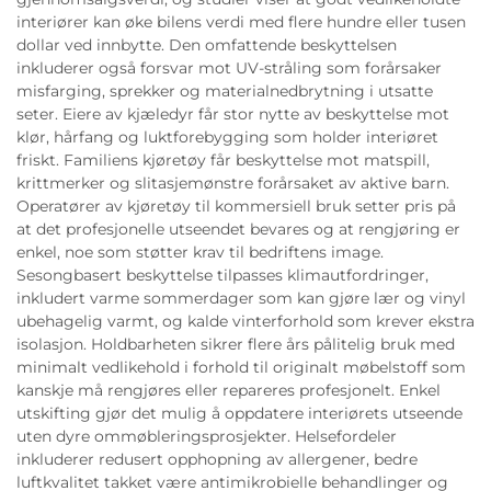
interiører kan øke bilens verdi med flere hundre eller tusen
dollar ved innbytte. Den omfattende beskyttelsen
inkluderer også forsvar mot UV-stråling som forårsaker
misfarging, sprekker og materialnedbrytning i utsatte
seter. Eiere av kjæledyr får stor nytte av beskyttelse mot
klør, hårfang og luktforebygging som holder interiøret
friskt. Familiens kjøretøy får beskyttelse mot matspill,
krittmerker og slitasjemønstre forårsaket av aktive barn.
Operatører av kjøretøy til kommersiell bruk setter pris på
at det profesjonelle utseendet bevares og at rengjøring er
enkel, noe som støtter krav til bedriftens image.
Sesongbasert beskyttelse tilpasses klimautfordringer,
inkludert varme sommerdager som kan gjøre lær og vinyl
ubehagelig varmt, og kalde vinterforhold som krever ekstra
isolasjon. Holdbarheten sikrer flere års pålitelig bruk med
minimalt vedlikehold i forhold til originalt møbelstoff som
kanskje må rengjøres eller repareres profesjonelt. Enkel
utskifting gjør det mulig å oppdatere interiørets utseende
uten dyre ommøbleringsprosjekter. Helsefordeler
inkluderer redusert opphopning av allergener, bedre
luftkvalitet takket være antimikrobielle behandlinger og