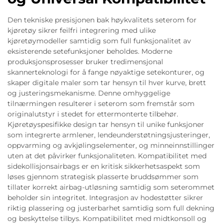
Den tekniske presisjonen bak høykvalitets seterom for
kjøretøy sikrer feilfri integrering med ulike
kjøretøymodeller samtidig som full funksjonalitet av
eksisterende setefunksjoner beholdes. Moderne
produksjonsprosesser bruker tredimensjonal
skannerteknologi for å fange nøyaktige setekonturer, og
skaper digitale maler som tar hensyn til hver kurve, brett
og justeringsmekanisme. Denne omhyggelige
tilnærmingen resulterer i seterom som fremstår som
originalutstyr i stedet for ettermonterte tilbehør.
Kjøretøyspesifikke design tar hensyn til unike funksjoner
som integrerte armlener, lendeunderstøtningsjusteringer,
oppvarming og avkjølingselementer, og minneinnstillinger
uten at det påvirker funksjonaliteten. Kompatibilitet med
sidekollisjonsairbags er en kritisk sikkerhetsaspekt som
løses gjennom strategisk plasserte bruddsømmer som
tillater korrekt airbag-utløsning samtidig som seterommet
beholder sin integritet. Integrasjon av hodestøtter sikrer
riktig plassering og justerbarhet samtidig som full dekning
og beskyttelse tilbys. Kompatibilitet med midtkonsoll og