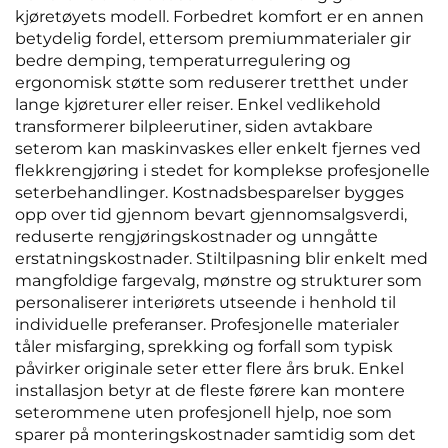
kjøretøyets modell. Forbedret komfort er en annen
betydelig fordel, ettersom premiummaterialer gir
bedre demping, temperaturregulering og
ergonomisk støtte som reduserer tretthet under
lange kjøreturer eller reiser. Enkel vedlikehold
transformerer bilpleerutiner, siden avtakbare
seterom kan maskinvaskes eller enkelt fjernes ved
flekkrengjøring i stedet for komplekse profesjonelle
seterbehandlinger. Kostnadsbesparelser bygges
opp over tid gjennom bevart gjennomsalgsverdi,
reduserte rengjøringskostnader og unngåtte
erstatningskostnader. Stiltilpasning blir enkelt med
mangfoldige fargevalg, mønstre og strukturer som
personaliserer interiørets utseende i henhold til
individuelle preferanser. Profesjonelle materialer
tåler misfarging, sprekking og forfall som typisk
påvirker originale seter etter flere års bruk. Enkel
installasjon betyr at de fleste førere kan montere
seterommene uten profesjonell hjelp, noe som
sparer på monteringskostnader samtidig som det