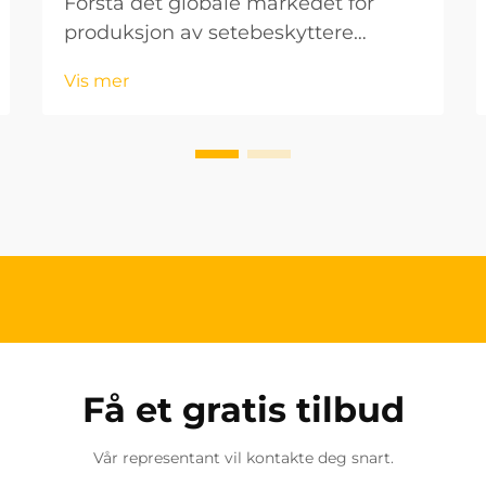
Forstå det globale markedet for
produksjon av setebeskyttere
Biltilbehørsindustrien har opplevd
Vis mer
en betydelig vekst de siste årene, og
setebeskyttere har blitt et viktig
segment. For bedrifter som ønsker å
komme inn på det internasjonale...
Få et gratis tilbud
Vår representant vil kontakte deg snart.