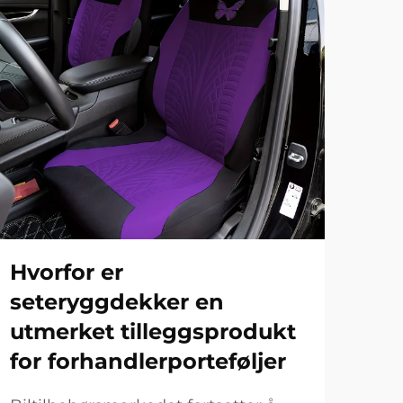
Hvorfor er
Hv
seteryggdekker en
pa
utmerket tilleggsprodukt
uni
for forhandlerporteføljer
Når 
inte