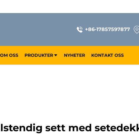
+86-17857597877
OM OSS
PRODUKTER
NYHETER
KONTAKT OSS
llstendig sett med setedek