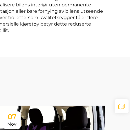
nalisere bilens interiør uten permanente
asjon eller bare fornying av bilens utseende
r tid, ettersom kvalitetsrygger tåler flere
ersielle kjøretøy betyr dette reduserte
lit.
07
0
Nov
No