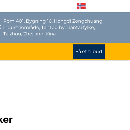
NO
Rom 401, Bygning 16, Hongdi Zongchuang
industriområde, Tantou by, Tiantai fylke,
Taizhou, Zhejiang, Kina
Få et tilbud
ker