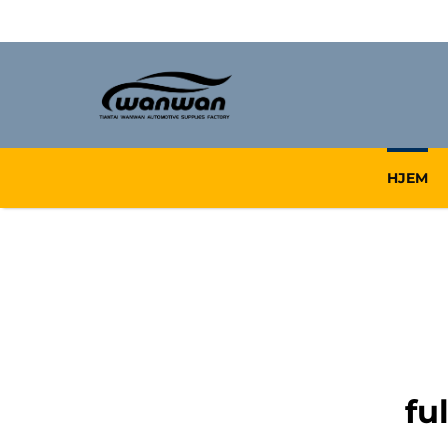
HJEM
fu