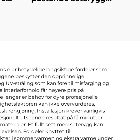
trekk
uten ryggstøtte
e-
rumpepute
til
r
el
ens eier betydelige langsiktige fordeler som
yggene beskytter den opprinnelige
og UV-stråling som kan føre til misfarging og
interiørforhold får høyere pris på
 lenger er behov for dyre profesjonelle
lighetsfaktoren kan ikke overvurderes,
 rengjøring. Installasjon krever vanligvis
fesjonelt utseende resultat på få minutter.
materialer. Et fullt sett med seterygg kan
levelsen. Fordeler knyttet til
effekter i sommervarmen og ekstra varme under