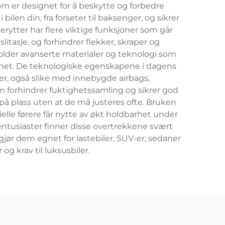
om er designet for å beskytte og forbedre
bilen din, fra forseter til baksenger, og sikrer
erytter har flere viktige funksjoner som går
tasje, og forhindrer flekker, skraper og
holder avanserte materialer og teknologi som
arhet. De teknologiske egenskapene i dagens
er, også slike med innebygde airbags,
 forhindrer fuktighetssamling og sikrer god
på plass uten at de må justeres ofte. Bruken
lle førere får nytte av økt holdbarhet under
sentusiaster finner disse overtrekkene svært
 gjør dem egnet for lastebiler, SUV-er, sedaner
og krav til luksusbiler.