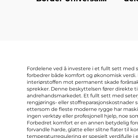
Enkeltdelers
plus
bilsetepolstring Ny
uten
lærdesign Tre deler
de
uten ryggstøtte for
alle årstider
Fordelene ved å investere i et fullt sett med
forbedrer både komfort og økonomisk verdi. 
interiørstoffen mot permanent skade forårsake
sprekker. Denne beskyttelsen fører direkte ti
andrehandsmarkedet. Et fullt sett med setery
rengjørings- eller stoffreparasjonskostnader 
ettersom de fleste moderne rygge har maskinva
ingen verktøy eller profesjonell hjelp, noe so
Forbedret komfort er en annen betydelig forde
forvandle harde, glatte eller slitne flater ti
temperaturregulering er spesielt verdifulle 