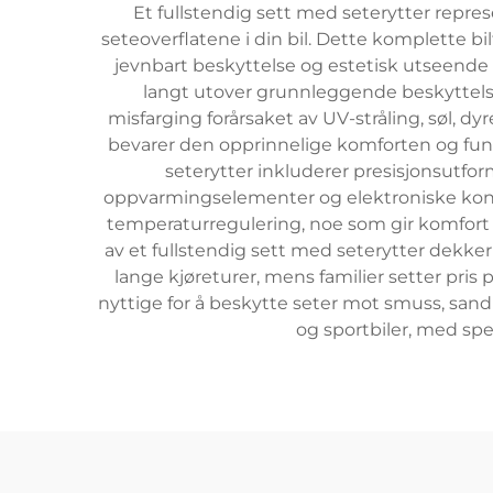
Et fullstendig sett med seterytter repre
seteoverflatene i din bil. Dette komplette bilt
jevnbart beskyttelse og estetisk utseende g
langt utover grunnleggende beskyttelse.
misfarging forårsaket av UV-stråling, søl, 
bevarer den opprinnelige komforten og funk
seterytter inkluderer presisjonsutfo
oppvarmingselementer og elektroniske kontr
temperaturregulering, noe som gir komfort h
av et fullstendig sett med seterytter dekke
lange kjøreturer, mens familier setter pris
nyttige for å beskytte seter mot smuss, sand o
og sportbiler, med spes