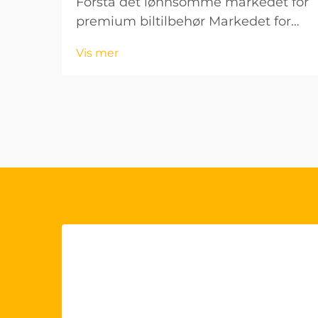
Forstå det lønnsomme markedet for
premium biltilbehør Markedet for
biltilbehør fortsetter å utvikle seg
Vis mer
raskt, og OEM-styringshjuldekk har
blitt et spesielt lønnsomt
produktsegment for grossister.
Disse høykvalitetsproduktene...