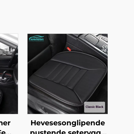
mer
Hevesesonglipende
 Fem-
pustende seterygge