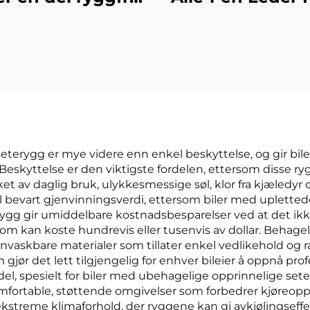
s fløyel for sete
sete Bilseteover
 glatt kvadratisk
Universell Fir
sign kjølende
sesonger Pude 
gratis bil
kryss-borde
utenriks hand
 seterygg er mye videre enn enkel beskyttelse, og gir bil
Beskyttelse er den viktigste fordelen, ettersom disse r
t av daglig bruk, ulykkesmessige søl, klor fra kjæledyr 
l bevart gjenvinningsverdi, ettersom biler med uplettede 
gg gir umiddelbare kostnadsbesparelser ved at det ikke
som kan koste hundrevis eller tusenvis av dollar. Behage
skbare materialer som tillater enkel vedlikehold og rask
m gjør det lett tilgjengelig for enhver bileier å oppnå pro
l, spesielt for biler med ubehagelige opprinnelige sete
l komfortable, støttende omgivelser som forbedrer kjøreopp
i ekstreme klimaforhold, der ryggene kan gi avkjølings