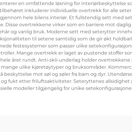
senterer en omfattende løsning for interiørbeskyttelse s
ilbehøret inkluderer individuelle overtrekk for alle seter i 
jennom hele bilens interiør. Et fullstendig sett med set
 Disse overtrekkene virker som en barriere mot daglig sli
dyrehår og vanlig bruk. Moderne sett med seterytter inne
sjonaliteten til setene samtidig som de gir økt holdb
rmede festesystemer som passer ulike setekonfigurasjon
oller. Mange overtrekk er laget av pustende stoffer som
ele året rundt. Anti-skli-underlag holder overtrekkene 
r mange ulike kjøretøytyper og bruksområder. Kommercie
 på beskyttelse mot søl og søler fra barn og dyr. Utendør
g fukt etter friluftsaktiviteter. Seteryttenes allsidighet
ielle modeller tilgjengelig for unike setekonfigurasjoner 