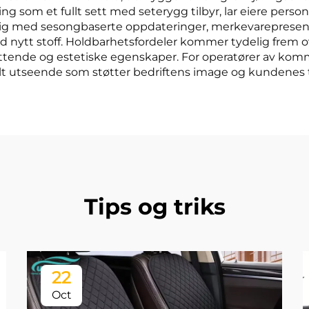
 som et fullt sett med seterygg tilbyr, lar eiere perso
ulig med sesongbaserte oppdateringer, merkevarepresent
 nytt stoff. Holdbarhetsfordeler kommer tydelig frem ove
ttende og estetiske egenskaper. For operatører av komm
lt utseende som støtter bedriftens image og kundenes til
Tips og triks
22
Oct