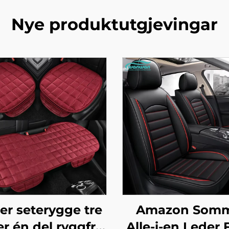
Nye produktutgjevingar
er seterygge tre
Amazon Som
er én del ryggfri
Alle-i-en Leder