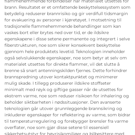
flammehemmende forbindelser når materialet utsettes for
brann. Resultatet er et omfattende beskyttelsessystem som
betydelig reduserer brannrisiko og gir verdifull tidsmargin
for evakuering av personer i kjøretøyet. I motsetning til
tradisjonelle flammehemmende behandlinger som kan
vaskes bort eller brytes ned over tid, er de ildsikre
egenskapene i disse setene permanente og integrert i selve
fiberstrukturen, noe som sikrer konsekvent beskyttelse
gjennom hele produktets levetid. Teknologien inneholder
også selvslukkende egenskaper, noe som betyr at selv om
materialet utsettes for direkte flammer, vil det slutte å
brenne så snart antenningskilden fjernes. Dette forhindrer
brannspredning utover kontaktpunktet og minimerer
mulig skade. I tillegg produserer ildsikre stoffseter
minimalt med røyk og giftige gasser når de utsettes for
ekstrem varme, noe som reduser risikoen for inhalering og
beholder siktbarheten i nødssituasjoner. Den avanserte
teknologien går utover grunnleggende brannsikring og
inkluderer egenskaper for reflektering av varme, som bidrar
til temperaturregulering og forebygger brensler fra varme
overflater, noe som gjør disse setene til essensiell
sikkerhetsutstyr for høyrisikomiljøer og bilbesittere med