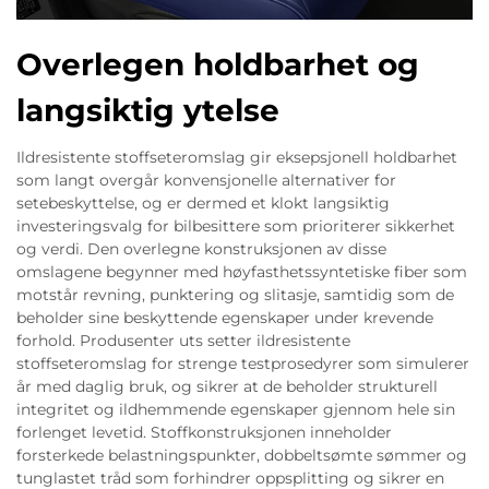
Overlegen holdbarhet og
langsiktig ytelse
Ildresistente stoffseteromslag gir eksepsjonell holdbarhet
som langt overgår konvensjonelle alternativer for
setebeskyttelse, og er dermed et klokt langsiktig
investeringsvalg for bilbesittere som prioriterer sikkerhet
og verdi. Den overlegne konstruksjonen av disse
omslagene begynner med høyfasthetssyntetiske fiber som
motstår revning, punktering og slitasje, samtidig som de
beholder sine beskyttende egenskaper under krevende
forhold. Produsenter uts setter ildresistente
stoffseteromslag for strenge testprosedyrer som simulerer
år med daglig bruk, og sikrer at de beholder strukturell
integritet og ildhemmende egenskaper gjennom hele sin
forlenget levetid. Stoffkonstruksjonen inneholder
forsterkede belastningspunkter, dobbeltsømte sømmer og
tunglastet tråd som forhindrer oppsplitting og sikrer en