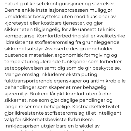
naturlig ulike setekonfigurasjoner og størrelser.
Denne enkle installasjonsprosessen muliggjør
umiddelbar beskyttelse uten modifikasjoner av
kjøretøyet eller kostbare tjenester, og gjør
sikkerheten tilgjengelig for alle uansett teknisk
kompetanse. Komfortforbedring skiller kvalitetsrike
ildresistente stoffseteromslag fra grunnleggende
sikkerhetsutstyr. Avanserte design inneholder
pustende materialer, ergonomisk formgiving og
temperaturregulerende funksjoner som forbedrer
seteopplevelsen samtidig som de gir beskyttelse.
Mange omslag inkluderer ekstra puting,
fukttransporterende egenskaper og antimikrobielle
behandlinger som skaper et mer behagelig
kjøremiljø. Brukere får økt komfort uten å ofre
sikkerhet, noe som gjør daglige pendlinger og
lange reiser mer behagelige. Kostnadseffektivitet
gjør ildresistente stoffseteromslag til et intelligent
valg for sikkerhetsbevisste forbrukere.
Innkjøpsprisen utgjør bare en brøkdel av