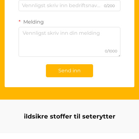
0/200
Melding
0/1000
Send inn
ildsikre stoffer til seterytter