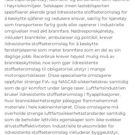
i høyrisikomiljøer. Selskaper innen lastebilsporten
spesifiserer økende grad ildresistente stoffseteromslag for
å beskytte sjåfører og redusere ansvar, særlig for kjøretøy
som transporterer farlig gods eller opererer i industrielle
omgivelser med økt brannfare. Nødresponskjøretøy,
inkludert brannbiler, ambulanser og politibil, krever
ildresistente stoffseteromslag for å beskytte
førstehjelperne som møter brannfare som en del av sin
daglige jobb. Racerbruk krever høyest mulig nivå av
brannbeskyttelse, noe som gjør ildresistente
stoffseteromslag til obligatorisk utstyr i mange
motorsportsklasser. Disse spesialiserte omslagene
oppfyller strenge FIA- og NASCAR-sikkerhetskrav samtidig
som de gir komfort under lange raser. Luftfartsindustrien
bruker ildresistente stoffseteromslag i flyapplikasjoner,
hvor brannsikkerhetsregler pålegger flammehemmet
materiale i hele kabineinteriøret. Disse omslagene må
overholde strenge luftfartssikkerhetsstandarder samtidig
som de beholder lettvikts egenskaper som ikke svekker
drivstoffeffektiviteten. Industrielle bruksområder for
ildresistente stoffseteromslag inkluderer byggeutstyr,