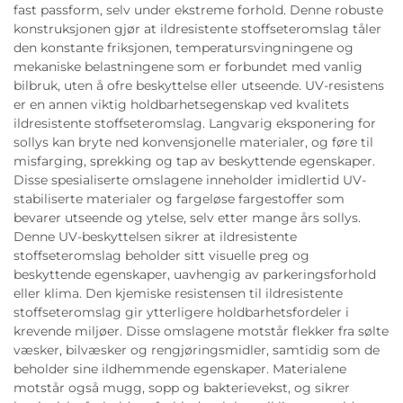
fast passform, selv under ekstreme forhold. Denne robuste
konstruksjonen gjør at ildresistente stoffseteromslag tåler
den konstante friksjonen, temperatursvingningene og
mekaniske belastningene som er forbundet med vanlig
bilbruk, uten å ofre beskyttelse eller utseende. UV-resistens
er en annen viktig holdbarhetsegenskap ved kvalitets
ildresistente stoffseteromslag. Langvarig eksponering for
sollys kan bryte ned konvensjonelle materialer, og føre til
misfarging, sprekking og tap av beskyttende egenskaper.
Disse spesialiserte omslagene inneholder imidlertid UV-
stabiliserte materialer og fargeløse fargestoffer som
bevarer utseende og ytelse, selv etter mange års sollys.
Denne UV-beskyttelsen sikrer at ildresistente
stoffseteromslag beholder sitt visuelle preg og
beskyttende egenskaper, uavhengig av parkeringsforhold
eller klima. Den kjemiske resistensen til ildresistente
stoffseteromslag gir ytterligere holdbarhetsfordeler i
krevende miljøer. Disse omslagene motstår flekker fra sølte
væsker, bilvæsker og rengjøringsmidler, samtidig som de
beholder sine ildhemmende egenskaper. Materialene
motstår også mugg, sopp og bakterievekst, og sikrer