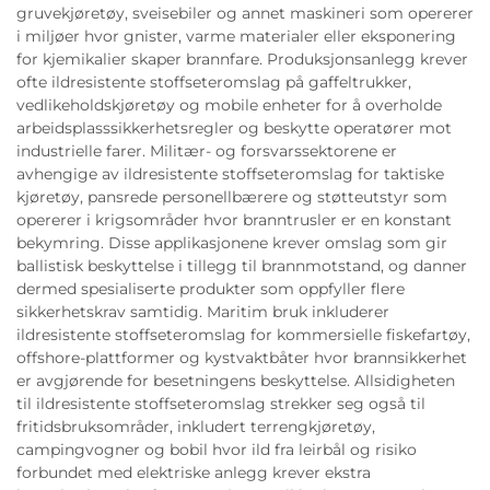
gruvekjøretøy, sveisebiler og annet maskineri som opererer
i miljøer hvor gnister, varme materialer eller eksponering
for kjemikalier skaper brannfare. Produksjonsanlegg krever
ofte ildresistente stoffseteromslag på gaffeltrukker,
vedlikeholdskjøretøy og mobile enheter for å overholde
arbeidsplasssikkerhetsregler og beskytte operatører mot
industrielle farer. Militær- og forsvarssektorene er
avhengige av ildresistente stoffseteromslag for taktiske
kjøretøy, pansrede personellbærere og støtteutstyr som
opererer i krigsområder hvor branntrusler er en konstant
bekymring. Disse applikasjonene krever omslag som gir
ballistisk beskyttelse i tillegg til brannmotstand, og danner
dermed spesialiserte produkter som oppfyller flere
sikkerhetskrav samtidig. Maritim bruk inkluderer
ildresistente stoffseteromslag for kommersielle fiskefartøy,
offshore-plattformer og kystvaktbåter hvor brannsikkerhet
er avgjørende for besetningens beskyttelse. Allsidigheten
til ildresistente stoffseteromslag strekker seg også til
fritidsbruksområder, inkludert terrengkjøretøy,
campingvogner og bobil hvor ild fra leirbål og risiko
forbundet med elektriske anlegg krever ekstra