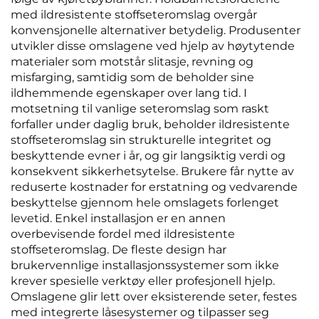
med ildresistente stoffseteromslag overgår
konvensjonelle alternativer betydelig. Produsenter
utvikler disse omslagene ved hjelp av høytytende
materialer som motstår slitasje, revning og
misfarging, samtidig som de beholder sine
ildhemmende egenskaper over lang tid. I
motsetning til vanlige seteromslag som raskt
forfaller under daglig bruk, beholder ildresistente
stoffseteromslag sin strukturelle integritet og
beskyttende evner i år, og gir langsiktig verdi og
konsekvent sikkerhetsytelse. Brukere får nytte av
reduserte kostnader for erstatning og vedvarende
beskyttelse gjennom hele omslagets forlenget
levetid. Enkel installasjon er en annen
overbevisende fordel med ildresistente
stoffseteromslag. De fleste design har
brukervennlige installasjonssystemer som ikke
krever spesielle verktøy eller profesjonell hjelp.
Omslagene glir lett over eksisterende seter, festes
med integrerte låsesystemer og tilpasser seg