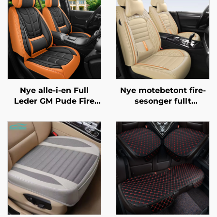
Nye alle-i-en Full
Nye motebetont fire-
Leder GM Pude Fire
sesonger fullt
Sesonger
omsluttende
Bilseteovertrekk
bilseteovertrekk
Fabrikk Direkte
eksplosjonssikkert
Amazon Bestselger
silkeis materiale front
laget av lær