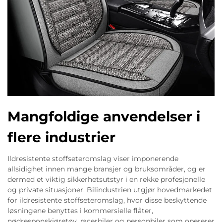
Mangfoldige anvendelser i
flere industrier
Ildresistente stoffseteromslag viser imponerende
allsidighet innen mange bransjer og bruksområder, og er
dermed et viktig sikkerhetsutstyr i en rekke profesjonelle
og private situasjoner. Bilindustrien utgjør hovedmarkedet
for ildresistente stoffseteromslag, hvor disse beskyttende
løsningene benyttes i kommersielle flåter,
nødresponskjøretøy, racerbiler og personbiler som opererer