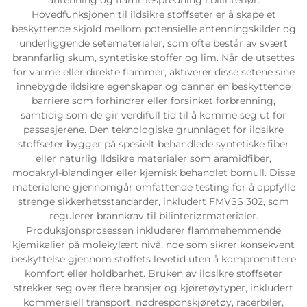
Hovedfunksjonen til ildsikre stoffseter er å skape et
beskyttende skjold mellom potensielle antenningskilder og
underliggende setematerialer, som ofte består av svært
brannfarlig skum, syntetiske stoffer og lim. Når de utsettes
for varme eller direkte flammer, aktiverer disse setene sine
innebygde ildsikre egenskaper og danner en beskyttende
barriere som forhindrer eller forsinket forbrenning,
samtidig som de gir verdifull tid til å komme seg ut for
passasjerene. Den teknologiske grunnlaget for ildsikre
stoffseter bygger på spesielt behandlede syntetiske fiber
eller naturlig ildsikre materialer som aramidfiber,
modakryl-blandinger eller kjemisk behandlet bomull. Disse
materialene gjennomgår omfattende testing for å oppfylle
strenge sikkerhetsstandarder, inkludert FMVSS 302, som
regulerer brannkrav til bilinteriørmaterialer.
Produksjonsprosessen inkluderer flammehemmende
kjemikalier på molekylært nivå, noe som sikrer konsekvent
beskyttelse gjennom stoffets levetid uten å kompromittere
komfort eller holdbarhet. Bruken av ildsikre stoffseter
strekker seg over flere bransjer og kjøretøytyper, inkludert
kommersiell transport, nødresponskjøretøy, racerbiler,