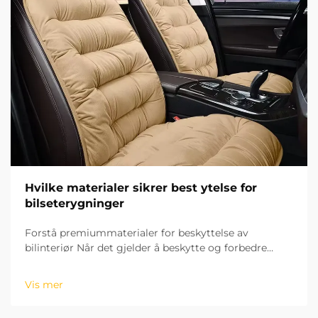
Hvilke materialer sikrer best ytelse for
bilseterygninger
Forstå premiummaterialer for beskyttelse av
bilinteriør Når det gjelder å beskytte og forbedre
bilens interiør, kan valget av riktige seterytter bety alt
for både estetikk og levetid. Materialet i seterytterne
Vis mer
din...