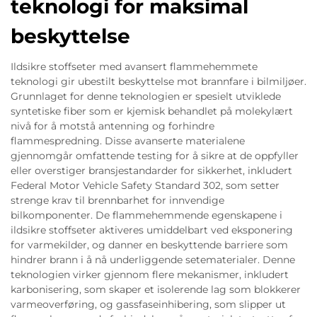
teknologi for maksimal
beskyttelse
Ildsikre stoffseter med avansert flammehemmete
teknologi gir ubestilt beskyttelse mot brannfare i bilmiljøer.
Grunnlaget for denne teknologien er spesielt utviklede
syntetiske fiber som er kjemisk behandlet på molekylært
nivå for å motstå antenning og forhindre
flammespredning. Disse avanserte materialene
gjennomgår omfattende testing for å sikre at de oppfyller
eller overstiger bransjestandarder for sikkerhet, inkludert
Federal Motor Vehicle Safety Standard 302, som setter
strenge krav til brennbarhet for innvendige
bilkomponenter. De flammehemmende egenskapene i
ildsikre stoffseter aktiveres umiddelbart ved eksponering
for varmekilder, og danner en beskyttende barriere som
hindrer brann i å nå underliggende setematerialer. Denne
teknologien virker gjennom flere mekanismer, inkludert
karbonisering, som skaper et isolerende lag som blokkerer
varmeoverføring, og gassfaseinhibering, som slipper ut