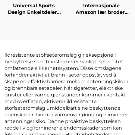
Universal Sports
Internasjonale
Design Enkeltdelers
Amazon lær brodert
lær bilsetepolstring
glattfri én del
med kjøle- og
seterygge fire årstider
massasjefunksjon i
universell riste fri fire
linned for vår og
delers pute
sommer, kompatibel
med Mazda
Ildresistente stoffseteromslag gir eksepsjonell
beskyttelse som transformerer vanlige seter til et
omfattende sikkerhetssystem. Disse omslagene
forhindrer aktivt at brann i seter oppstår, ved å
skape en effektiv barriere mellom antenningskilder
og brennbare setedeler. Når sigaretter, elektriske
gnister eller varme gjenstander kommer i kontakt
med overflaten, aktiverer ildresistente
stoffseteromslag umiddelbart sine beskyttende
egenskaper, hindrer varmeoverføring og eliminerer
antenningsrisiko. Denne proaktive beskyttelsen
redde liv og forhindrer eiendomsskader som kan
følge av kjøretøybranner. Holdbarhetsfordelene