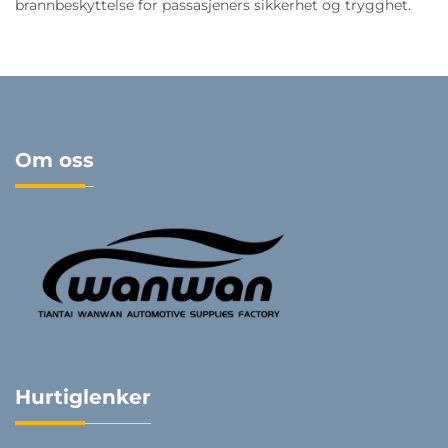
brannbeskyttelse for passasjeners sikkerhet og trygghet.
Om oss
Hurtiglenker