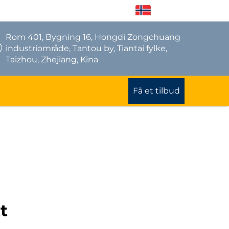
NO
Rom 401, Bygning 16, Hongdi Zongchuang
industriområde, Tantou by, Tiantai fylke,
Taizhou, Zhejiang, Kina
Få et tilbud
t