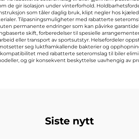
 gir isolasjon under vinterforhold. Holdbarhetsfordele
ruksjon som tåler daglig bruk, klipt negler hos kjæledy
rialer. Tilpasningsmuligheter med rabatterte seteromslag 
er uten permanente endringer som kan påvirke garantidek
ngbaserte skift, forberedelser til spesielle arrangemente
id eller transport av sportsutstyr. Helsefordeler oppstår
otsetter seg luktframkallende bakterier og opphopning
l kompatibilitet med rabatterte seteromslag til biler el
lmodeller, og gir konsekvent beskyttelse uavhengig av p
Siste nytt