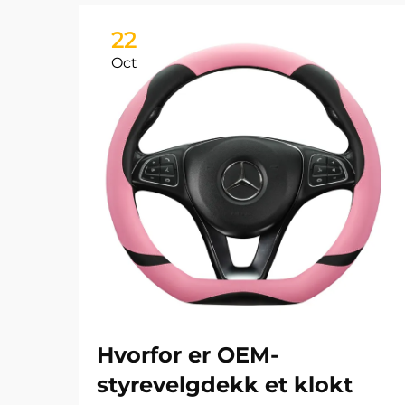
22
Oct
Hvorfor er OEM-
styrevelgdekk et klokt