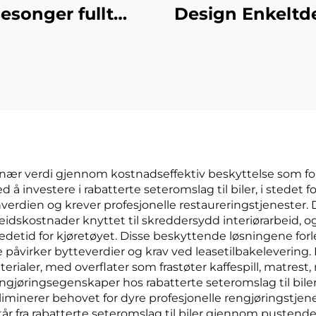
esonger fullt
Design Enkeltde
omsluttende
lær bilsetepolst
lseteovertrekk
med kjøle- o
plosjonssikkert
massasjefunksj
lkeis materiale
linned for vår
ont laget av lær
sommer, kompat
med Mazda
rdinær verdi gjennom kostnadseffektiv beskyttelse som fo
ved å investere i rabatterte seteromslag til biler, i stede
verdien og krever profesjonelle restaureringstjenester
rbeidskostnader knyttet til skreddersydd interiørarbeid,
detid for kjøretøyet. Disse beskyttende løsningene forle
 påvirker bytteverdier og krav ved leasetilbakelevering. 
rialer, med overflater som frastøter kaffespill, matres
gjøringsegenskaper hos rabatterte seteromslag til bile
iminerer behovet for dyre profesjonelle rengjøringstjene
tår fra rabatterte seteromslag til biler gjennom pusten