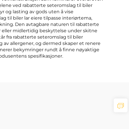
ne ved rabatterte seteromslag til biler
r og lasting av gods uten å vise
til biler lar eiere tilpasse interiørtema,
ning. Den avtagbare naturen til rabatterte
r eller midlertidig beskyttelse under skitne
 fra rabatterte seteromslag til biler
 av allergener, og dermed skaper et renere
iminerer bekymringer rundt å finne nøyaktige
rodusentens spesifikasjoner.