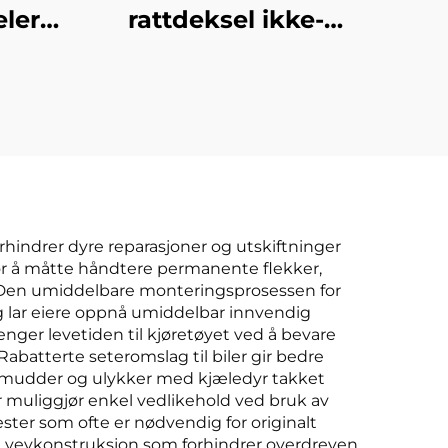
lers
rattdeksel ikke-
ring
glippe
g
gummihåndtak
on i
beskyttende fire-
 og
sesonger universell
ibel
bildekorasjon
rhindrer dyre reparasjoner og utskiftninger
t for å måtte håndtere permanente flekker,
. Den umiddelbare monteringsprosessen for
 og lar eiere oppnå umiddelbar innvendig
nger levetiden til kjøretøyet ved å bevare
Rabatterte seteromslag til biler gir bedre
t, mudder og ulykker med kjæledyr takket
r muliggjør enkel vedlikehold ved bruk av
ster som ofte er nødvendig for originalt
de vevkonstruksjon som forhindrer overdreven