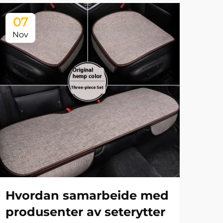
07
0
Nov
No
Hvordan samarbeide med
Hvi
produsenter av seterytter
uni