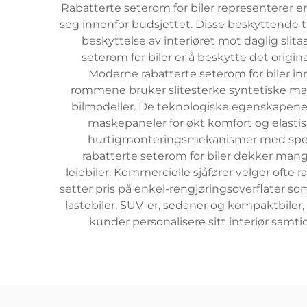
Rabatterte seterom for biler representerer e
seg innenfor budsjettet. Disse beskyttende 
beskyttelse av interiøret mot daglig slit
seterom for biler er å beskytte det origin
Moderne rabatterte seterom for biler inn
rommene bruker slitesterke syntetiske mat
bilmodeller. De teknologiske egenskapene 
maskepaneler for økt komfort og elastisk
hurtigmonteringsmekanismer med spenne
rabatterte seterom for biler dekker mange
leiebiler. Kommercielle sjåfører velger ofte 
setter pris på enkel-rengjøringsoverflater so
lastebiler, SUV-er, sedaner og kompaktbiler
kunder personalisere sitt interiør samti