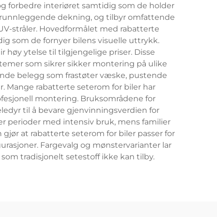
og forbedre interiøret samtidig som de holder
 grunnleggende dekning, og tilbyr omfattende
a UV-stråler. Hovedformålet med rabatterte
dig som de fornyer bilens visuelle uttrykk.
øy ytelse til tilgjengelige priser. Disse
temer som sikrer sikker montering på ulike
tende belegg som frastøter væske, pustende
r. Mange rabatterte seterom for biler har
fesjonell montering. Bruksområdene for
ledyr til å bevare gjenvinningsverdien for
nder perioder med intensiv bruk, mens familier
jør at rabatterte seterom for biler passer for
urasjoner. Fargevalg og mønstervarianter lar
om tradisjonelt setestoff ikke kan tilby.