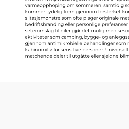
varmeopphoping om sommeren, samtidig som de
kommer tydelig frem gjennom forsterket konst
slitasjemønstre som ofte plager originale mate
bedriftsbranding eller personlige preferans
seteromslag til biler gjør det mulig med seso
aktiviteter som camping, bygge- og anleggsarbe
gjennom antimikrobielle behandlinger som m
kabinnmiljø for sensitive personer. Universel
matchende deler til utgåtte eller sjeldne bi