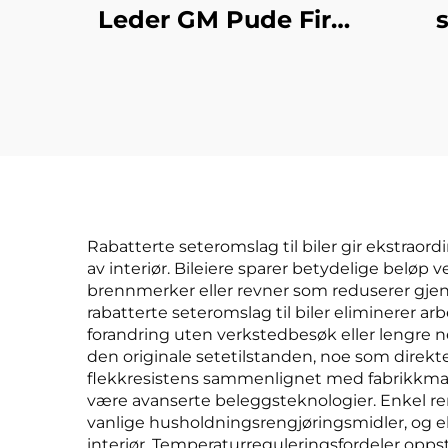
Leder GM Pude Fire
s
Sesonger
Bilseteovertrekk
bi
Fabrikk Direkte
eks
Amazon Bestselger
si
fr
Rabatterte seteromslag til biler gir ekstrao
av interiør. Bileiere sparer betydelige beløp 
brennmerker eller revner som reduserer gjen
rabatterte seteromslag til biler eliminerer a
forandring uten verkstedbesøk eller lengre ne
den originale setetilstanden, noe som direkte
flekkresistens sammenlignet med fabrikkmate
være avanserte beleggsteknologier. Enkel ren
vanlige husholdningsrengjøringsmidler, og el
interiør. Temperaturreguleringsfordeler opps