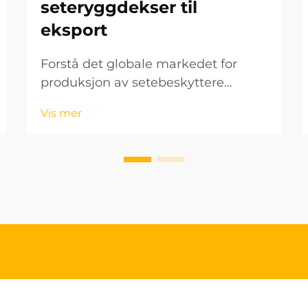
seteryggdekser til
eksport
Forstå det globale markedet for
produksjon av setebeskyttere
Biltilbehørsindustrien har opplevd
Vis mer
en betydelig vekst de siste årene, og
setebeskyttere har blitt et viktig
segment. For bedrifter som ønsker å
komme inn på det internasjonale...