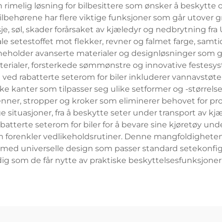
n rimelig løsning for bilbesittere som ønsker å beskytte 
tilbehørene har flere viktige funksjoner som går utover
asje, søl, skader forårsaket av kjæledyr og nedbrytning fr
ale setestoffet mot flekker, revner og falmet farge, samti
eholder avanserte materialer og designløsninger som gir h
erialer, forsterkede sømmønstre og innovative festesys
ved rabatterte seterom for biler inkluderer vannavstø
e kanter som tilpasser seg ulike setformer og -størrelse
r, stropper og kroker som eliminerer behovet for pro
 situasjoner, fra å beskytte seter under transport av kjæ
rabatterte seterom for biler for å bevare sine kjøretøy u
m forenkler vedlikeholdsrutiner. Denne mangfoldigheten g
, med universelle design som passer standard setekonfig
dig som de får nytte av praktiske beskyttelsesfunksjoner s