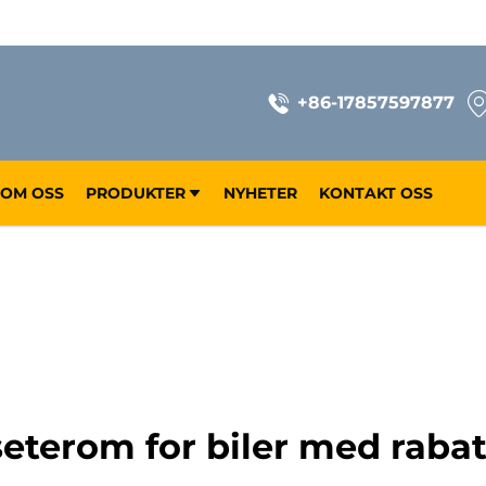
+86-17857597877
OM OSS
PRODUKTER
NYHETER
KONTAKT OSS
seterom for biler med rabat