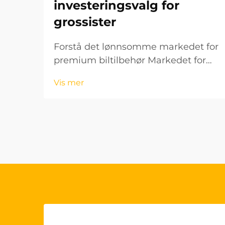
investeringsvalg for
grossister
Forstå det lønnsomme markedet for
premium biltilbehør Markedet for
biltilbehør fortsetter å utvikle seg
Vis mer
raskt, og OEM-styringshjuldekk har
blitt et spesielt lønnsomt
produktsegment for grossister.
Disse høykvalitetsproduktene...