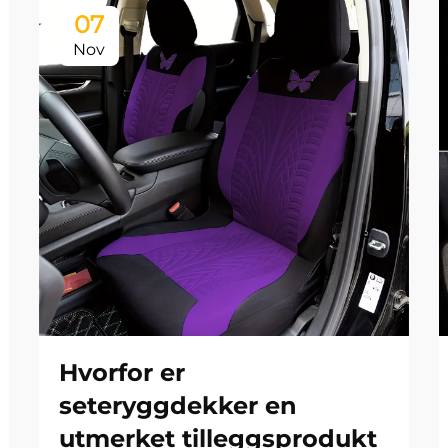
07
Nov
Hvorfor er
seteryggdekker en
utmerket tilleggsprodukt