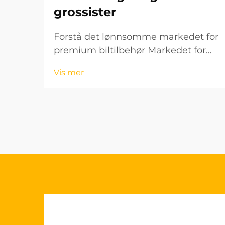
grossister
Forstå det lønnsomme markedet for
premium biltilbehør Markedet for
biltilbehør fortsetter å utvikle seg
Vis mer
raskt, og OEM-styringshjuldekk har
blitt et spesielt lønnsomt
produktsegment for grossister.
Disse høykvalitetsproduktene...