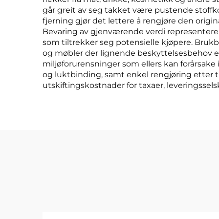
går greit av seg takket være pustende stoffk
fjerning gjør det lettere å rengjøre den orig
Bevaring av gjenværende verdi representerer 
som tiltrekker seg potensielle kjøpere. Brukb
og møbler der lignende beskyttelsesbehov ek
miljøforurensninger som ellers kan forårsake i
og luktbinding, samt enkel rengjøring etter 
utskiftingskostnader for taxaer, leveringssel