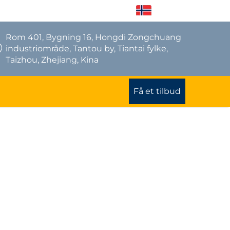
NO
Rom 401, Bygning 16, Hongdi Zongchuang
industriområde, Tantou by, Tiantai fylke,
Taizhou, Zhejiang, Kina
Få et tilbud