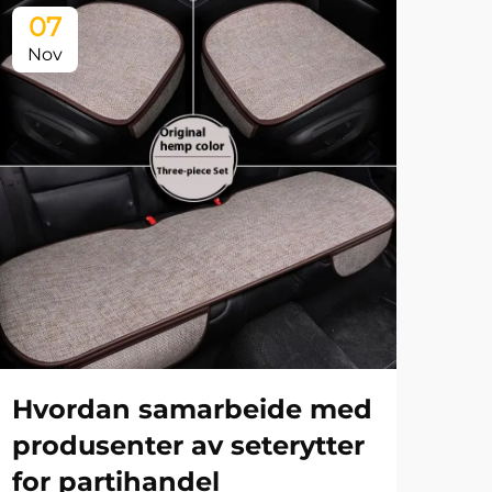
07
0
Nov
No
Hvordan samarbeide med
Hvi
produsenter av seterytter
uni
for partihandel
dis