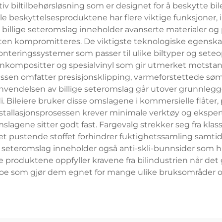
iv biltilbehørsløsning som er designet for å beskytte b
ible beskyttelsesproduktene har flere viktige funksjoner, 
rne billige seteromslag inneholder avanserte materialer 
heten kompromitteres. De viktigste teknologiske egenska
teringssystemer som passer til ulike biltyper og sete
enkompositter og spesialvinyl som gir utmerket motstan
en omfatter presisjonsklipping, varmeforstettede sømme
Anvendelsen av billige seteromslag går utover grunnlegge
Bileiere bruker disse omslagene i kommersielle flåter, pe
nstallasjonsprosessen krever minimale verktøy og eksper
slagene sitter godt fast. Fargevalg strekker seg fra kla
Det pustende stoffet forhindrer fuktighetssamling samti
e seteromslag inneholder også anti-skli-bunnsider som hi
se produktene oppfyller kravene fra bilindustrien når de
noe som gjør dem egnet for mange ulike bruksområder 