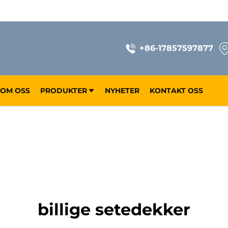
+86-17857597877
OM OSS
PRODUKTER
NYHETER
KONTAKT OSS
billige setedekker