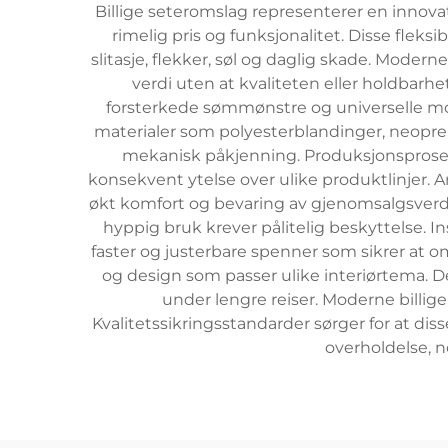
Billige seteromslag representerer en innovat
rimelig pris og funksjonalitet. Disse fleks
slitasje, flekker, søl og daglig skade. Mode
verdi uten at kvaliteten eller holdbar
forsterkede sømmønstre og universelle mon
materialer som polyesterblandinger, neopr
mekanisk påkjenning. Produksjonsprosess
konsekvent ytelse over ulike produktlinjer. 
økt komfort og bevaring av gjenomsalgsverdi. 
hyppig bruk krever pålitelig beskyttelse. I
faster og justerbare spenner som sikrer at om
og design som passer ulike interiørtema. 
under lengre reiser. Moderne billig
Kvalitetssikringsstandarder sørger for at dis
overholdelse, 