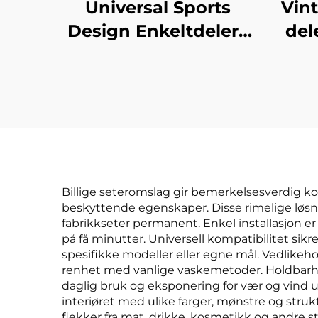
Universal Sports
Vint
Design Enkeltdelers
del
lær bilsetepolstring
plus
med kjøle- og
uten
massasjefunksjon i
de
linned for vår og
sommer, kompatibel
med Mazda
Billige seteromslag gir bemerkelsesverdig kos
beskyttende egenskaper. Disse rimelige løsn
fabrikkseter permanent. Enkel installasjon er 
på få minutter. Universell kompatibilitet sikr
spesifikke modeller eller egne mål. Vedlikeh
renhet med vanlige vaskemetoder. Holdbarhet
daglig bruk og eksponering for vær og vind ute
interiøret med ulike farger, mønstre og str
flekker fra mat, drikke, kosmetikk og andre