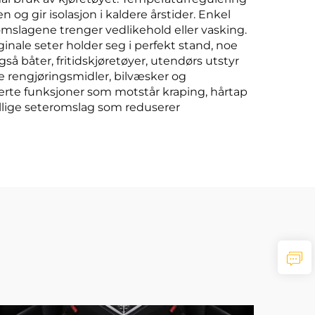
g gir isolasjon i kaldere årstider. Enkel
omslagene trenger vedlikehold eller vasking.
nale seter holder seg i perfekt stand, noe
å båter, fritidskjøretøyer, utendørs utstyr
 rengjøringsmidler, bilvæsker og
iserte funksjoner som motstår kraping, hårtap
illige seteromslag som reduserer