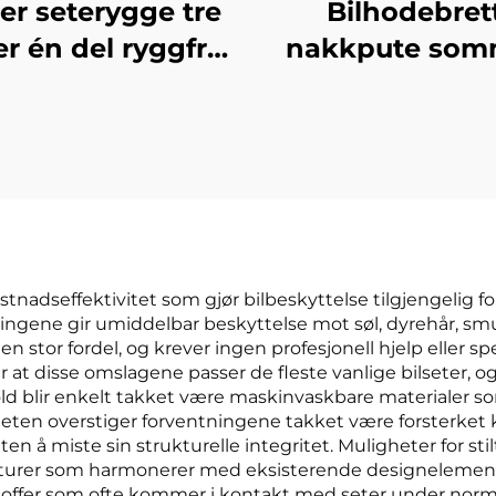
er seterygge tre
Bilhodebret
er én del ryggfri
nakkpute som
s fløyel for sete
kjøring flysel
 glatt kvadratisk
klasse nakkeput
sign kjølende
materiale til bi
gratis bil
flysete
tnadseffektivitet som gjør bilbeskyttelse tilgjengelig f
ingene gir umiddelbar beskyttelse mot søl, dyrehår, smu
en stor fordel, og krever ingen profesjonell hjelp eller s
er at disse omslagene passer de fleste vanlige bilseter, 
old blir enkelt takket være maskinvaskbare materialer 
en overstiger forventningene takket være forsterket k
n å miste sin strukturelle integritet. Muligheter for stilt
ukturer som harmonerer med eksisterende designelement
 stoffer som ofte kommer i kontakt med seter under norm