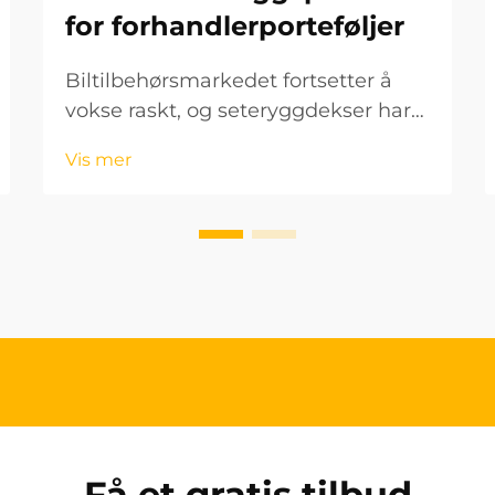
for forhandlerporteføljer
Biltilbehørsmarkedet fortsetter å
vokse raskt, og seteryggdekser har
fremvokst som en av de mest
Vis mer
lønnsomme og etterspurte
produktkategoriene for forhandlere
verden over. Disse allsidige
bilforbedringene tilbyr
ekstraordinær verdi t...
Få et gratis tilbud