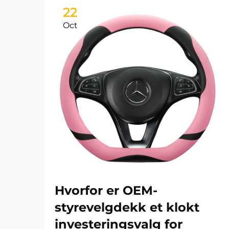
22
Oct
Hvorfor er OEM-
styrevelgdekk et klokt
investeringsvalg for