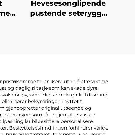
t
Hevesesonglipende
mer
pustende seterygge
skap
uten ryggstøtte
e lær
rumpepute
l og
or prisfølsomme forbrukere uten å ofre viktige
ss og daglig slitasje som kan skade dyre
pesialverktøy, samtidig som de gir full dekning
og eliminerer bekymringer knyttet til
som gjenoppretter original utseende og
onstruksjon som tåler gjentatte vasker,
ilpasning lar bilbesittere personalisere
er. Beskyttelseshindringen forhindrer varige
al bruk av kjøretøyet. Temperaturregulering