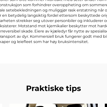
onstruksjon som forhindrer overoppheting om sommeren o
inale setebekledningen og muliggjør rask erstatning når 
en betydelig langsiktig fordel ettersom beskyttede origi
arheten strekker seg utover personbiler og inkluderer ogs
sisterer. Motstand mot kjemikalier beskytter mot harde
rreversibel skade. Eiere av kjæledyr får nytte av spesial
transport av dyr. Kommersiell bruk fungerer godt med b
skaper og leiefleet som har høy bruksintensitet.
Praktiske tips