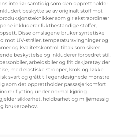
ilens interiør samtidig som den opprettholder
inkludert beskyttelse av originalt stoff mot
og produksjonsteknikker som gir ekstraordinær
pene inkluderer fuktbestandige stoffer,
oppsett. Disse omslagene bruker syntetiske
d mot UV-stråler, temperatursvingninger og
r og kvalitetskontroll tiltak som sikrer
nde beskyttelse og inkluderer forbedret stil,
rsonbiler, arbeidsbiler og fritidskjøretøy der
tise, med elastiske stropper, krok-og-løkke-
ssisk svart og grått til egendesignede mønstre
dig som det opprettholder passasjerkomfort
ndrer flytting under normal kjøring.
t gjelder sikkerhet, holdbarhet og miljømessig
og brukerbehov.