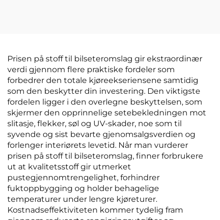
uten glatt kvadratisk
seterygge vinter 3-
design kjølende gratis
delers sett forreste
bil
korte pluss
fløyelinnfôret bilpute
Prisen på stoff til bilseteromslag gir ekstraordinær
verdi gjennom flere praktiske fordeler som
forbedrer den totale kjøreekseriensene samtidig
som den beskytter din investering. Den viktigste
fordelen ligger i den overlegne beskyttelsen, som
skjermer den opprinnelige setebekledningen mot
slitasje, flekker, søl og UV-skader, noe som til
syvende og sist bevarte gjenomsalgsverdien og
forlenger interiørets levetid. Når man vurderer
prisen på stoff til bilseteromslag, finner forbrukere
ut at kvalitetsstoff gir utmerket
pustegjennomtrengelighet, forhindrer
fuktoppbygging og holder behagelige
temperaturer under lengre kjøreturer.
Kostnadseffektiviteten kommer tydelig fram