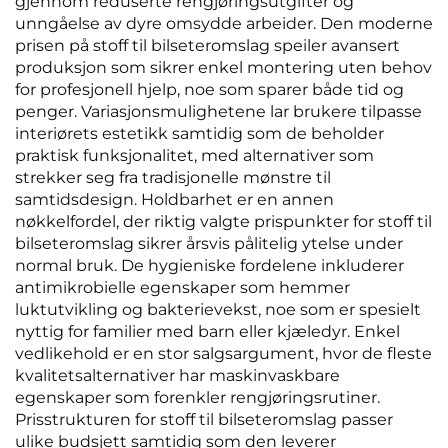
gjennom reduserte rengjøringsutgifter og
unngåelse av dyre omsydde arbeider. Den moderne
prisen på stoff til bilseteromslag speiler avansert
produksjon som sikrer enkel montering uten behov
for profesjonell hjelp, noe som sparer både tid og
penger. Variasjonsmulighetene lar brukere tilpasse
interiørets estetikk samtidig som de beholder
praktisk funksjonalitet, med alternativer som
strekker seg fra tradisjonelle mønstre til
samtidsdesign. Holdbarhet er en annen
nøkkelfordel, der riktig valgte prispunkter for stoff til
bilseteromslag sikrer årsvis pålitelig ytelse under
normal bruk. De hygieniske fordelene inkluderer
antimikrobielle egenskaper som hemmer
luktutvikling og bakterievekst, noe som er spesielt
nyttig for familier med barn eller kjæledyr. Enkel
vedlikehold er en stor salgsargument, hvor de fleste
kvalitetsalternativer har maskinvaskbare
egenskaper som forenkler rengjøringsrutiner.
Prisstrukturen for stoff til bilseteromslag passer
ulike budsjett samtidig som den leverer