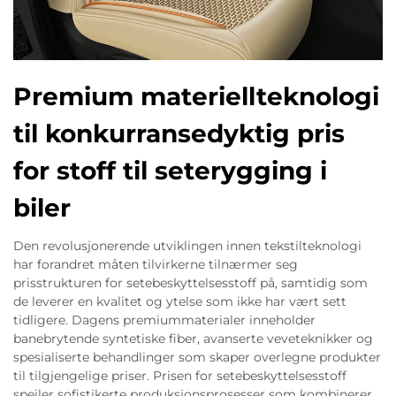
Premium materiellteknologi
til konkurransedyktig pris
for stoff til seterygging i
biler
Den revolusjonerende utviklingen innen tekstilteknologi
har forandret måten tilvirkerne tilnærmer seg
prisstrukturen for setebeskyttelsesstoff på, samtidig som
de leverer en kvalitet og ytelse som ikke har vært sett
tidligere. Dagens premiummaterialer inneholder
banebrytende syntetiske fiber, avanserte veveteknikker og
spesialiserte behandlinger som skaper overlegne produkter
til tilgjengelige priser. Prisen for setebeskyttelsesstoff
speiler sofistikerte produksjonsprosesser som kombinerer