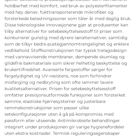
holdbarhet med komfort, ved bruk av polyesterfilamenter
med høy denier, fukttransporterende mikrofiber og
forsterkede belastningssoner som tåler år med daglig bruk.
Disse teknologiske innovasjonene gjør at produsenter kan
tilby alternativer for setebeskyttelsesstoff til priser som
konkurrerer gunstig med dyrere læralternativer, samtidig
som de tilbyr bedre pustegjennomtrengelighet og enklere
vedlikehold. Stoffkonstruksjonen har typisk trelagsdesign
med vannavvisende membraner, dempende skumlag og
glidefrie bakmateriale som sikrer helhetlig beskyttelse og
brukertilfredshet. Avanserte fargestoffer sørger for
fargelydighet og UV-resistens, noe som forhindrer
misfarging og nedbryting som ofte rammer lavere
kvalitetsalternativer. Prisen for setebeskyttelsesstoff
omfatter presisjonsutformede funksjoner som forsterket
sømme, elastiske hjørnesystemer og justerbare
remmekonstruksjoner som passer ulike
setekonfigurasjoner uten å gå på kompromiss med
passform eller utseende. Antimikrobielle behandlinger
integrert under produksjonen gir varige hygienefordeler
uten ekstra kostnader. Termisk reguleringsegenskaper