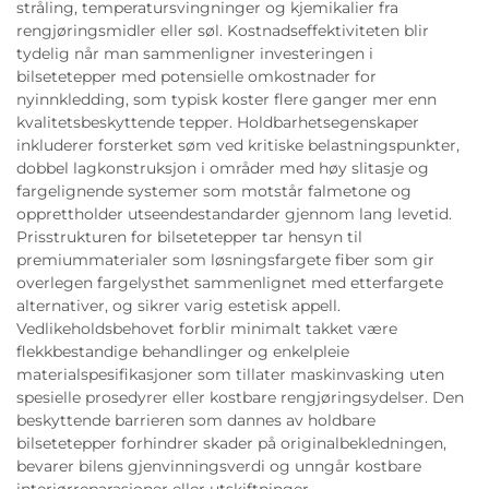
stråling, temperatursvingninger og kjemikalier fra
rengjøringsmidler eller søl. Kostnadseffektiviteten blir
tydelig når man sammenligner investeringen i
bilsetetepper med potensielle omkostnader for
nyinnkledding, som typisk koster flere ganger mer enn
kvalitetsbeskyttende tepper. Holdbarhetsegenskaper
inkluderer forsterket søm ved kritiske belastningspunkter,
dobbel lagkonstruksjon i områder med høy slitasje og
fargelignende systemer som motstår falmetone og
opprettholder utseendestandarder gjennom lang levetid.
Prisstrukturen for bilsetetepper tar hensyn til
premiummaterialer som løsningsfargete fiber som gir
overlegen fargelysthet sammenlignet med etterfargete
alternativer, og sikrer varig estetisk appell.
Vedlikeholdsbehovet forblir minimalt takket være
flekkbestandige behandlinger og enkelpleie
materialspesifikasjoner som tillater maskinvasking uten
spesielle prosedyrer eller kostbare rengjøringsydelser. Den
beskyttende barrieren som dannes av holdbare
bilsetetepper forhindrer skader på originalbekledningen,
bevarer bilens gjenvinningsverdi og unngår kostbare
interiørreparasjoner eller utskiftninger.