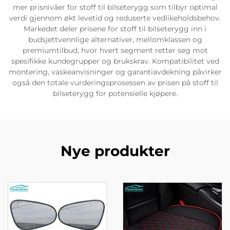
mer prisnivåer for stoff til bilseterygg som tilbyr optimal
verdi gjennom økt levetid og reduserte vedlikeholdsbehov.
Markedet deler prisene for stoff til bilseterygg inn i
budsjettvennlige alternativer, mellomklassen og
premiumtilbud, hvor hvert segment retter seg mot
spesifikke kundegrupper og brukskrav. Kompatibilitet ved
montering, vaskeanvisninger og garantiavdekning påvirker
også den totale vurderingsprosessen av prisen på stoff til
bilseterygg for potensielle kjøpere.
Nye produkter