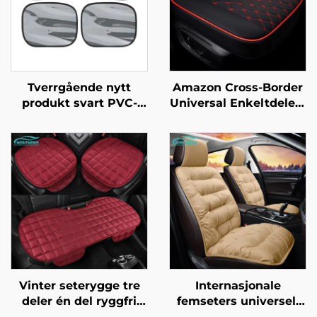
Tverrgående nytt
Amazon Cross-Border
produkt svart PVC-
Universal Enkeltdelers
maskevævs bil
bilsetepolstring Ny
solskjerm
lærdesign Tre deler
elektrostatisk
uten ryggstøtte for
vinduskjertel for
alle årstider
varmeisolering og
solkrem
Vinter seterygge tre
Internasjonale
deler én del ryggfri
femseters universell
pluss fløyel for sete
tykkere varm