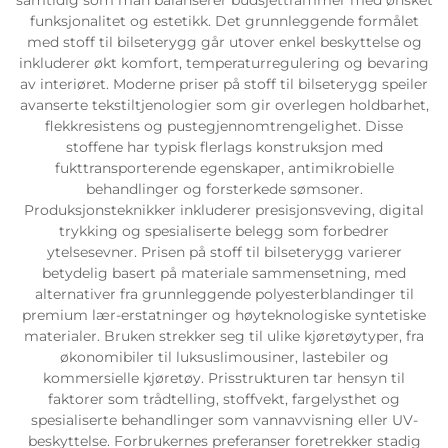
funksjonalitet og estetikk. Det grunnleggende formålet
med stoff til bilseterygg går utover enkel beskyttelse og
inkluderer økt komfort, temperaturregulering og bevaring
av interiøret. Moderne priser på stoff til bilseterygg speiler
avanserte tekstiltjenologier som gir overlegen holdbarhet,
flekkresistens og pustegjennomtrengelighet. Disse
stoffene har typisk flerlags konstruksjon med
fukttransporterende egenskaper, antimikrobielle
behandlinger og forsterkede sømsoner.
Produksjonsteknikker inkluderer presisjonsveving, digital
trykking og spesialiserte belegg som forbedrer
ytelsesevner. Prisen på stoff til bilseterygg varierer
betydelig basert på materiale sammensetning, med
alternativer fra grunnleggende polyesterblandinger til
premium lær-erstatninger og høyteknologiske syntetiske
materialer. Bruken strekker seg til ulike kjøretøytyper, fra
økonomibiler til luksuslimousiner, lastebiler og
kommersielle kjøretøy. Prisstrukturen tar hensyn til
faktorer som trådtelling, stoffvekt, fargelysthet og
spesialiserte behandlinger som vannavvisning eller UV-
beskyttelse. Forbrukernes preferanser foretrekker stadig