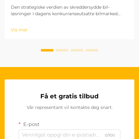
Den strategiske verdien av skreddersydde bil-
løsninger I dagens konkurranseutsatte bilmarked
tiltrekker seg B2B-kjøpere stadig mer OEM-tilpassede
seterytter som en strategisk fordel. Denne endringen
Vis mer
representerer mer enn bare et prefer...
Få et gratis tilbud
Vår representant vil kontakte deg snart.
E-post
0/100