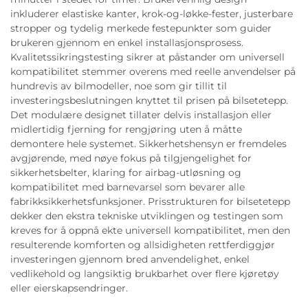
inkluderer elastiske kanter, krok-og-løkke-fester, justerbare
stropper og tydelig merkede festepunkter som guider
brukeren gjennom en enkel installasjonsprosess.
Kvalitetssikringstesting sikrer at påstander om universell
kompatibilitet stemmer overens med reelle anvendelser på
hundrevis av bilmodeller, noe som gir tillit til
investeringsbeslutningen knyttet til prisen på bilsetetepp.
Det modulære designet tillater delvis installasjon eller
midlertidig fjerning for rengjøring uten å måtte
demontere hele systemet. Sikkerhetshensyn er fremdeles
avgjørende, med nøye fokus på tilgjengelighet for
sikkerhetsbelter, klaring for airbag-utløsning og
kompatibilitet med barnevarsel som bevarer alle
fabrikksikkerhetsfunksjoner. Prisstrukturen for bilsetetepp
dekker den ekstra tekniske utviklingen og testingen som
kreves for å oppnå ekte universell kompatibilitet, men den
resulterende komforten og allsidigheten rettferdiggjør
investeringen gjennom bred anvendelighet, enkel
vedlikehold og langsiktig brukbarhet over flere kjøretøy
eller eierskapsendringer.