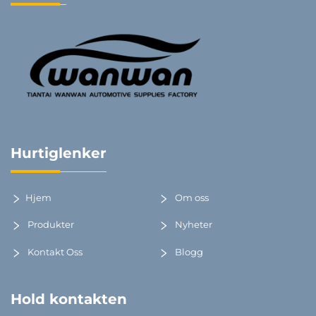
Hurtiglenker
Hjem
Om oss
Produkter
Nyheter
Kontakt Oss
Blogg
Hold kontakten