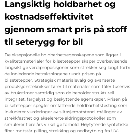
Langsiktig holdbarhet og
kostnadseffektivitet
gjennom smart pris på stoff
til seterygg for bil
De eksepsjonelle holdbarhetsegenskapene som ligger i
kvalitetsmaterialer for bilsetetepper skaper overbevisende
langsiktige verdiproposisjoner som strekker seg langt forbi
de innledende betraktningene rundt prisen på
bilsetetepper. Strategisk materialevalg og avanserte
produksjonsteknikker fører til materialer som tåler tusenvis
av brukstimer samtidig som de beholder strukturell
integritet, fargelyst og beskyttende egenskaper. Prisen på
bilsetetepper spegler omfattende holdbarhetstesting som
inkluderer vurderinger av slitasjemotstand, målinger av
strekkfasthet og akselererte aldringsprotokoller som
simulerer flere års virkelige forhold. Høytytende syntetiske
fiber motstår pilling, strekking og nedbrytning fra UV-