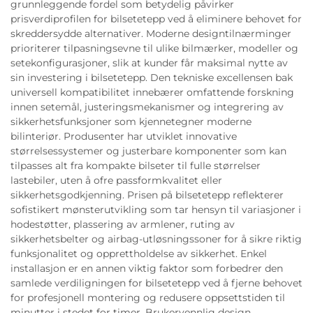
grunnleggende fordel som betydelig påvirker
prisverdiprofilen for bilsetetepp ved å eliminere behovet for
skreddersydde alternativer. Moderne designtilnærminger
prioriterer tilpasningsevne til ulike bilmærker, modeller og
setekonfigurasjoner, slik at kunder får maksimal nytte av
sin investering i bilsetetepp. Den tekniske excellensen bak
universell kompatibilitet innebærer omfattende forskning
innen setemål, justeringsmekanismer og integrering av
sikkerhetsfunksjoner som kjennetegner moderne
bilinteriør. Produsenter har utviklet innovative
størrelsessystemer og justerbare komponenter som kan
tilpasses alt fra kompakte bilseter til fulle størrelser
lastebiler, uten å ofre passformkvalitet eller
sikkerhetsgodkjenning. Prisen på bilsetetepp reflekterer
sofistikert mønsterutvikling som tar hensyn til variasjoner i
hodestøtter, plassering av armlener, ruting av
sikkerhetsbelter og airbag-utløsningssoner for å sikre riktig
funksjonalitet og opprettholdelse av sikkerhet. Enkel
installasjon er en annen viktig faktor som forbedrer den
samlede verdiligningen for bilsetetepp ved å fjerne behovet
for profesjonell montering og redusere oppsettstiden til
minutter i stedet for timer. Brukervennlig design