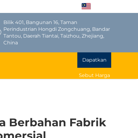
MS
Bilik 401, Bangunan 16, Taman
Perindustrian Hongdi Zongchuang, Bandar
Tantou, Daerah Tiantai, Taizhou, Zhejiang,
China
Dapatkan
Sebut Harga
a Berbahan Fabrik
omersial