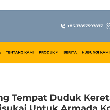
+86-17857597877
A
TENTANG KAMI
PRODUK
BERITA
HUBUNGI KAMI
g Tempat Duduk Keret
isukai Untuk Armada K