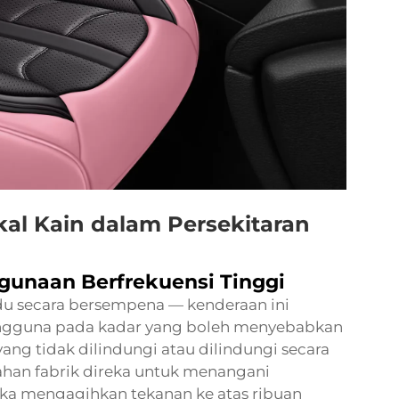
kal Kain dalam Persekitaran
unaan Berfrekuensi Tinggi
du secara bersempena — kenderaan ini
ngguna pada kadar yang boleh menyebabkan
ng tidak dilindungi atau dilindungi secara
han fabrik direka untuk menangani
eka mengagihkan tekanan ke atas ribuan