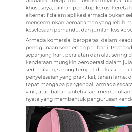
diabaikan tetapi memberikan nilai luar bi
khususnya, pilihan
penutup kerusi kereta 
alternatif dalam aplikasi armada bukan sek
mencerminkan pemahaman yang lebih men
keselesaan pemandu, dan jumlah kos kepe
Armada komersial beroperasi dalam kead
penggunaan kenderaan peribadi. Pemandu
sepanjang hari, peralatan dan alat seri
kenderaan mungkin beroperasi dalam jula
sedemikian, sarung tempat duduk kereta 
penyelesaian yang praktikal, tahan lama, 
tepat mengapa pengendali armada secara 
vinil, atau bahan sintetik lain memerlukan a
nyata yang membentuk pengurusan kend