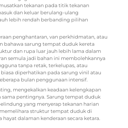
musatkan tekanan pada titik tekanan
suk dan keluar berulang-ulang
uh lebih rendah berbanding pilihan
aan penghantaran, van perkhidmatan, atau
n bahawa sarung tempat duduk kereta
uktur dan rupa luar jauh lebih lama dalam
ran semula jadi bahan ini membolehkannya
guna tanpa retak, terkelupas, atau
iasa diperhatikan pada sarung vinil atau
 beberapa bulan penggunaan intensif.
enting, mengekalkan keadaan kelengkapan
a sama pentingnya. Sarung tempat duduk
 pelindung yang menyerap tekanan harian
 memelihara struktur tempat duduk di
ayat dalaman kenderaan secara ketara.