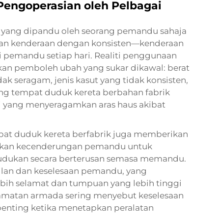
Pengoperasian oleh Pelbagai
n yang dipandu oleh seorang pemandu sahaja
man kenderaan dengan konsisten—kenderaan
 pemandu setiap hari. Realiti penggunaan
an pemboleh ubah yang sukar dikawal: berat
ak seragam, jenis kasut yang tidak konsisten,
ung tempat duduk kereta berbahan fabrik
i yang menyeragamkan aras haus akibat
at duduk kereta berfabrik juga memberikan
gkan kecenderungan pemandu untuk
udukan secara berterusan semasa memandu.
ilan dan keselesaan pemandu, yang
ih selamat dan tumpuan yang lebih tinggi
lamatan armada sering menyebut keselesaan
penting ketika menetapkan peralatan