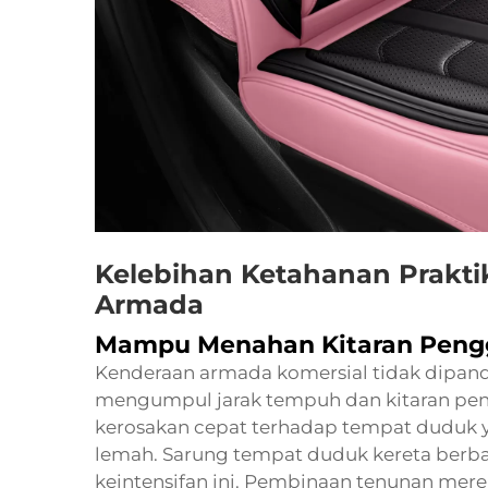
Kelebihan Ketahanan Prakti
Armada
Mampu Menahan Kitaran Pengg
Kenderaan armada komersial tidak dipan
mengumpul jarak tempuh dan kitaran pe
kerosakan cepat terhadap tempat duduk ya
lemah. Sarung tempat duduk kereta berba
keintensifan ini. Pembinaan tenunan mer