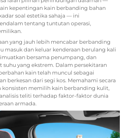
asa ialah pilihan perlindungan dalaman —
kain
kepentingan kain berbanding bahan
adar soal estetika sahaja — ini
dalam tentang tuntutan operasi,
milikan.
aan yang jauh lebih mencabar berbanding
 masuk dan keluar kenderaan berulang kali
ng dimuatkan bersama penumpang, dan
t suhu yang ekstrem. Dalam persekitaran
berbahan kain telah muncul sebagai
dan berkesan dari segi kos. Memahami secara
konsisten memilih kain berbanding kulit,
nalisis teliti terhadap faktor-faktor dunia
eraan armada.