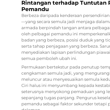
Rintangan terhadap Tuntutan 
Pemandu
Berbeza daripada kenderaan persendiria
—yang secara semula jadi menjaga dala
armada berpindah tangan antara pelbagai
oleh pelbagai pemandu ini memperkenalk
badan yang berbeza, posisi duduk yang tid
serta tahap penjagaan yang berbeza. Sar
menyediakan lapisan perlindungan piawa
semua pemboleh ubah ini.
Permukaan bertekstur pada penutup temp
cengkaman semula jadi, yang menguran
meluncur atau menyesuaikan semula ked
Ciri halus ini menyumbang kepada kestab
seterusnya menyokong pemaduan yang leb
sepanjang tugas panjang. Pengurus kese
pemandu sebagai faktor sekunder tetapi 