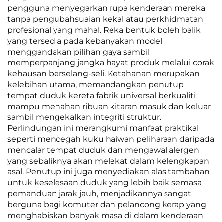
pengguna menyegarkan rupa kenderaan mereka
tanpa pengubahsuaian kekal atau perkhidmatan
profesional yang mahal. Reka bentuk boleh balik
yang tersedia pada kebanyakan model
menggandakan pilihan gaya sambil
memperpanjang jangka hayat produk melalui corak
kehausan berselang-seli. Ketahanan merupakan
kelebihan utama, memandangkan penutup
tempat duduk kereta fabrik universal berkualiti
mampu menahan ribuan kitaran masuk dan keluar
sambil mengekalkan integriti struktur.
Perlindungan ini merangkumi manfaat praktikal
seperti mencegah kuku haiwan peliharaan daripada
mencalar tempat duduk dan mengawal alergen
yang sebaliknya akan melekat dalam kelengkapan
asal. Penutup ini juga menyediakan alas tambahan
untuk keselesaan duduk yang lebih baik semasa
pemanduan jarak jauh, menjadikannya sangat
berguna bagi komuter dan pelancong kerap yang
menghabiskan banyak masa di dalam kenderaan