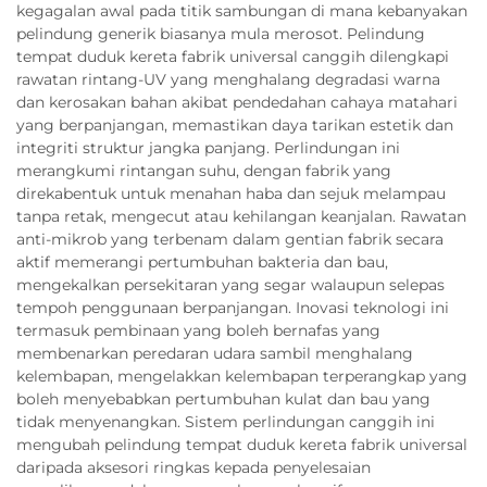
kegagalan awal pada titik sambungan di mana kebanyakan
pelindung generik biasanya mula merosot. Pelindung
tempat duduk kereta fabrik universal canggih dilengkapi
rawatan rintang-UV yang menghalang degradasi warna
dan kerosakan bahan akibat pendedahan cahaya matahari
yang berpanjangan, memastikan daya tarikan estetik dan
integriti struktur jangka panjang. Perlindungan ini
merangkumi rintangan suhu, dengan fabrik yang
direkabentuk untuk menahan haba dan sejuk melampau
tanpa retak, mengecut atau kehilangan keanjalan. Rawatan
anti-mikrob yang terbenam dalam gentian fabrik secara
aktif memerangi pertumbuhan bakteria dan bau,
mengekalkan persekitaran yang segar walaupun selepas
tempoh penggunaan berpanjangan. Inovasi teknologi ini
termasuk pembinaan yang boleh bernafas yang
membenarkan peredaran udara sambil menghalang
kelembapan, mengelakkan kelembapan terperangkap yang
boleh menyebabkan pertumbuhan kulat dan bau yang
tidak menyenangkan. Sistem perlindungan canggih ini
mengubah pelindung tempat duduk kereta fabrik universal
daripada aksesori ringkas kepada penyelesaian