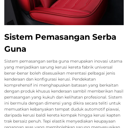
Sistem Pemasangan Serba
Guna
Sistem pemasangan serba guna merupakan inovasi utama
yang menjadikan sarung kerusi kereta fabrik universal
benar-benar boleh disesuaikan merentasi pelbagai jenis
kenderaan dan konfigurasi kerusi. Pendekatan
komprehensif ini menghapuskan batasan yang berkaitan
dengan produk khusus kenderaan sambil memberikan hasil
pemasangan yang kukuh dan kelihatan profesional. Sistem
ini bermula dengan dimensi yang dikira secara teliti untuk
memuatkan kebanyakan tempat duduk automotif piawai,
daripada kerusi baldi kereta kompak hingga kerusi kapten
trak bersaiz penuh. Tepi elastik menyediakan keupayaan
regangan asas yang membolehkan sarung menyesuaikan