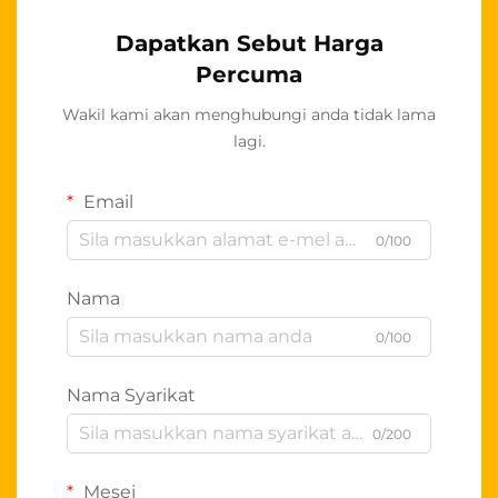
Dapatkan Sebut Harga
Percuma
Wakil kami akan menghubungi anda tidak lama
lagi.
Email
0/100
Nama
0/100
Nama Syarikat
0/200
Mesej