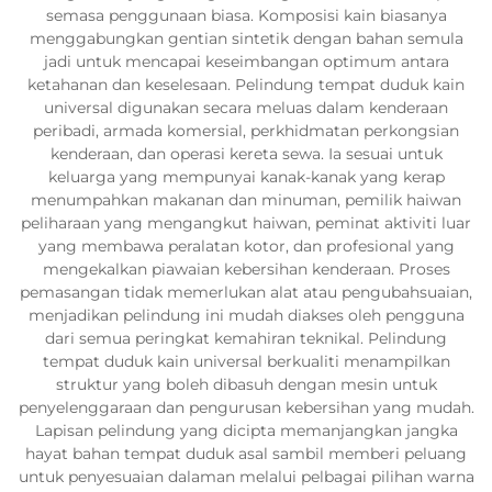
semasa penggunaan biasa. Komposisi kain biasanya
menggabungkan gentian sintetik dengan bahan semula
jadi untuk mencapai keseimbangan optimum antara
ketahanan dan keselesaan. Pelindung tempat duduk kain
universal digunakan secara meluas dalam kenderaan
peribadi, armada komersial, perkhidmatan perkongsian
kenderaan, dan operasi kereta sewa. Ia sesuai untuk
keluarga yang mempunyai kanak-kanak yang kerap
menumpahkan makanan dan minuman, pemilik haiwan
peliharaan yang mengangkut haiwan, peminat aktiviti luar
yang membawa peralatan kotor, dan profesional yang
mengekalkan piawaian kebersihan kenderaan. Proses
pemasangan tidak memerlukan alat atau pengubahsuaian,
menjadikan pelindung ini mudah diakses oleh pengguna
dari semua peringkat kemahiran teknikal. Pelindung
tempat duduk kain universal berkualiti menampilkan
struktur yang boleh dibasuh dengan mesin untuk
penyelenggaraan dan pengurusan kebersihan yang mudah.
Lapisan pelindung yang dicipta memanjangkan jangka
hayat bahan tempat duduk asal sambil memberi peluang
untuk penyesuaian dalaman melalui pelbagai pilihan warna