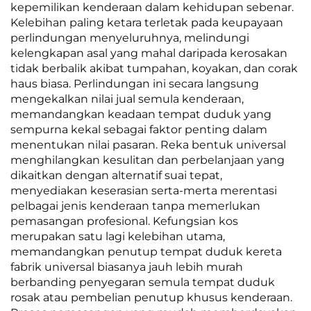
kepemilikan kenderaan dalam kehidupan sebenar.
Kelebihan paling ketara terletak pada keupayaan
perlindungan menyeluruhnya, melindungi
kelengkapan asal yang mahal daripada kerosakan
tidak berbalik akibat tumpahan, koyakan, dan corak
haus biasa. Perlindungan ini secara langsung
mengekalkan nilai jual semula kenderaan,
memandangkan keadaan tempat duduk yang
sempurna kekal sebagai faktor penting dalam
menentukan nilai pasaran. Reka bentuk universal
menghilangkan kesulitan dan perbelanjaan yang
dikaitkan dengan alternatif suai tepat,
menyediakan keserasian serta-merta merentasi
pelbagai jenis kenderaan tanpa memerlukan
pemasangan profesional. Kefungsian kos
merupakan satu lagi kelebihan utama,
memandangkan penutup tempat duduk kereta
fabrik universal biasanya jauh lebih murah
berbanding penyegaran semula tempat duduk
rosak atau pembelian penutup khusus kenderaan.