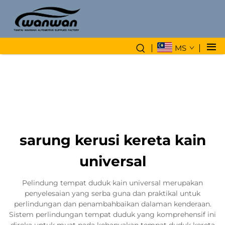
MS
sarung kerusi kereta kain
universal
Pelindung tempat duduk kain universal merupakan
penyelesaian yang serba guna dan praktikal untuk
perlindungan dan penambahbaikan dalaman kenderaan.
Sistem perlindungan tempat duduk yang komprehensif ini
direka untuk muat pada kebanyakan tempat duduk kereta