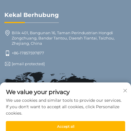
Kekal Berhubung
Bilik 401, Bangunan 16, Taman Perindustrian Hongdi
Zongchuang, Bandar Tantou, Daerah Tiantai, Taizhou,
Zhejiang, China
+86-17857597877
[email protected]
We value your privacy
We use cookies and similar tools to provide our services.
If you don't want to accept all cookies, click Personalize
cookies.
Accept all