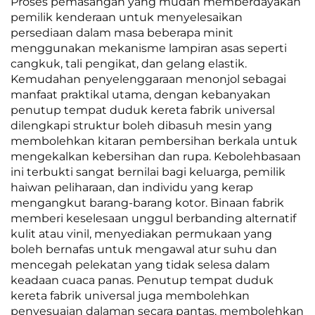
Proses pemasangan yang mudah memberdayakan
pemilik kenderaan untuk menyelesaikan
persediaan dalam masa beberapa minit
menggunakan mekanisme lampiran asas seperti
cangkuk, tali pengikat, dan gelang elastik.
Kemudahan penyelenggaraan menonjol sebagai
manfaat praktikal utama, dengan kebanyakan
penutup tempat duduk kereta fabrik universal
dilengkapi struktur boleh dibasuh mesin yang
membolehkan kitaran pembersihan berkala untuk
mengekalkan kebersihan dan rupa. Kebolehbasaan
ini terbukti sangat bernilai bagi keluarga, pemilik
haiwan peliharaan, dan individu yang kerap
mengangkut barang-barang kotor. Binaan fabrik
memberi keselesaan unggul berbanding alternatif
kulit atau vinil, menyediakan permukaan yang
boleh bernafas untuk mengawal atur suhu dan
mencegah pelekatan yang tidak selesa dalam
keadaan cuaca panas. Penutup tempat duduk
kereta fabrik universal juga membolehkan
penyesuaian dalaman secara pantas, membolehkan