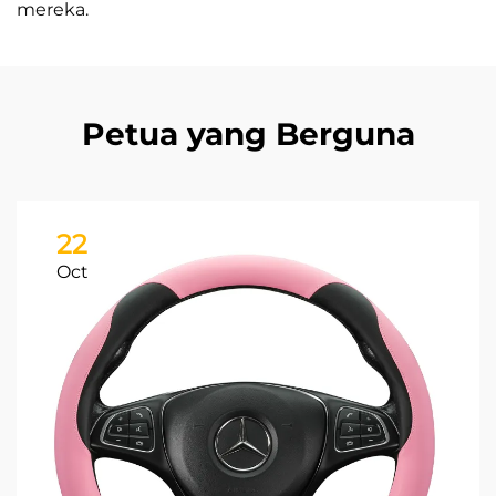
mereka.
Petua yang Berguna
22
Oct