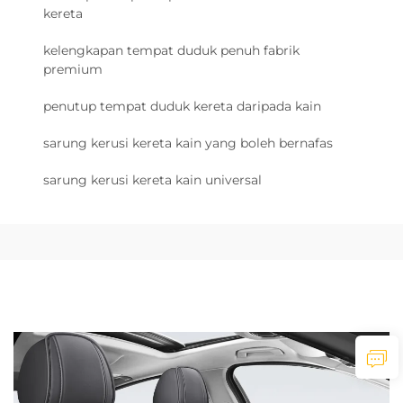
kereta
kelengkapan tempat duduk penuh fabrik
premium
penutup tempat duduk kereta daripada kain
sarung kerusi kereta kain yang boleh bernafas
sarung kerusi kereta kain universal