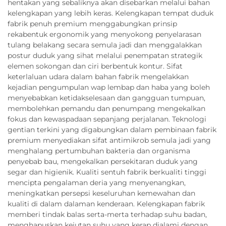
hentakan yang sebaliknya akan disebarkan melalui bahan
kelengkapan yang lebih keras. Kelengkapan tempat duduk
fabrik penuh premium menggabungkan prinsip
rekabentuk ergonomik yang menyokong penyelarasan
tulang belakang secara semula jadi dan menggalakkan
postur duduk yang sihat melalui penempatan strategik
elemen sokongan dan ciri berbentuk kontur. Sifat
keterlaluan udara dalam bahan fabrik mengelakkan
kejadian pengumpulan wap lembap dan haba yang boleh
menyebabkan ketidakselesaan dan gangguan tumpuan,
membolehkan pemandu dan penumpang mengekalkan
fokus dan kewaspadaan sepanjang perjalanan. Teknologi
gentian terkini yang digabungkan dalam pembinaan fabrik
premium menyediakan sifat antimikrob semula jadi yang
menghalang pertumbuhan bakteria dan organisma
penyebab bau, mengekalkan persekitaran duduk yang
segar dan higienik. Kualiti sentuh fabrik berkualiti tinggi
mencipta pengalaman deria yang menyenangkan,
meningkatkan persepsi keseluruhan kemewahan dan
kualiti di dalam dalaman kenderaan. Kelengkapan fabrik
memberi tindak balas serta-merta terhadap suhu badan,
menghapuskan kejutan suhu yang kerap dialami dengan