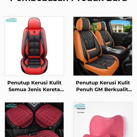
Penutup Kerusi Kulit
Penutup Kerusi Kulit
Semua Jenis Kereta
Penuh GM Berkualiti
Lima Tempat Duduk
Tinggi Musim Sejuk
Dilengkungkan Penuh
Panas Setempat
Kekal Tahan Lasak
Empat Musim Terlaris
Tahan Kotor Tahan
Amazon
Lemas