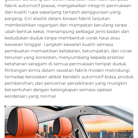
fabrik automotif piawai, mengekalkan integriti permukaan
dan kualiti rupa sepanjang tempoh penggunaan yang
panjang. Ciri elastik dalam binaan fabrik lanjutan
membolehkan regangan dan mampatan berulang tanpa
ubah bentuk kekal, menampung pelbagai jenis badan dan
kedudukan duduk tanpa membentuk corak haus atau
kawasan longgar. Langkah kawalan kualiti semasa
pembuatan memastikan ketebalan, ketumpatan, dan corak
tenunan yang konsisten, menyumbang kepada prestasi
ketahanan seragam di semua permukaan tempat duduk.
Rintangan kimia dalam rawatan fabrik moden melindungi
terhadap kerosakan akibat bendalir automotif biasa, produk
pembersihan, dan pencemar persekitaran yang mungkin
bersentuhan dengan kelengkapan semasa operasi
kenderaan yang normal.