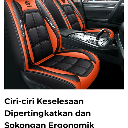
Ciri-ciri Keselesaan
Dipertingkatkan dan
Sokongan Ergonomik