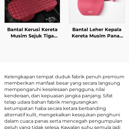
Bantal Kerusi Kereta
Bantal Leher Kepala
Musim Sejuk Tiga
Kereta Musim Panas
Kepingan Bantal
Penerbangan Gred
Kerusi Depan Berbulu
Bantal Leher Bahan
Tidak Terpeleset Reka
Kulit untuk Kerusi
Bentuk Segi Empat
Kereta dan
Tanpa Bahagian
Penerbangan
Belakang Percuma
Kelengkapan tempat duduk fabrik penuh premium
Penyejukan
memberikan manfaat besar yang secara langsung
mempengaruhi keselesaan pengguna, nilai
kenderaan, dan kepuasan jangka panjang. Sifat
telap udara bahan fabrik mengurangkan
ketumpatan haba secara ketara berbanding
alternatif kulit, mengekalkan kesejukan penghuni
dalam cuaca panas serta mencegah pengumpulan
peluh yang tidak selesa. Kawalan suhu semula jadi