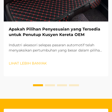
Apakah Pilihan Penyesuaian yang Tersedia
untuk Penutup Kusyen Kereta OEM
Industri aksesori selepas pasaran automotif telah
menyaksikan pertumbuhan yang besar dalam pilihan
penyesuaian, terutamanya dalam bidang aksesori
dalaman. Penutup kusyen kereta OEM mewakili salah
LIHAT LEBIH BANYAK
satu peningkatan yang paling dicari oleh pemilik
kenderaan yang ingin meningkatkan...