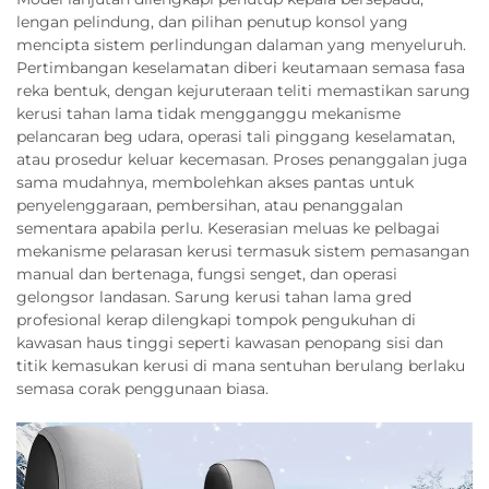
lengan pelindung, dan pilihan penutup konsol yang
mencipta sistem perlindungan dalaman yang menyeluruh.
Pertimbangan keselamatan diberi keutamaan semasa fasa
reka bentuk, dengan kejuruteraan teliti memastikan sarung
kerusi tahan lama tidak mengganggu mekanisme
pelancaran beg udara, operasi tali pinggang keselamatan,
atau prosedur keluar kecemasan. Proses penanggalan juga
sama mudahnya, membolehkan akses pantas untuk
penyelenggaraan, pembersihan, atau penanggalan
sementara apabila perlu. Keserasian meluas ke pelbagai
mekanisme pelarasan kerusi termasuk sistem pemasangan
manual dan bertenaga, fungsi senget, dan operasi
gelongsor landasan. Sarung kerusi tahan lama gred
profesional kerap dilengkapi tompok pengukuhan di
kawasan haus tinggi seperti kawasan penopang sisi dan
titik kemasukan kerusi di mana sentuhan berulang berlaku
semasa corak penggunaan biasa.