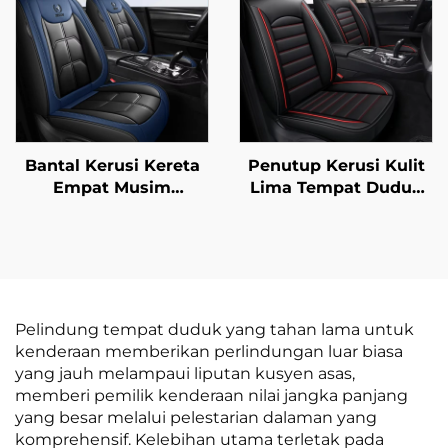
Belakang
Penerbangan
Bantal Kerusi Kereta
Penutup Kerusi Kulit
Empat Musim
Lima Tempat Duduk
Dilengkungkan Penuh
Penuh Berkualiti
Generasi Baharu Kulit
Tinggi Amazon Musim
Poliester Untuk
Panas Setempat
Kelengkapan Kerusi
Empat Musim Untuk
Kereta
Perniagaan Lintas
Sempadan
Pelindung tempat duduk yang tahan lama untuk
kenderaan memberikan perlindungan luar biasa
yang jauh melampaui liputan kusyen asas,
memberi pemilik kenderaan nilai jangka panjang
yang besar melalui pelestarian dalaman yang
komprehensif. Kelebihan utama terletak pada