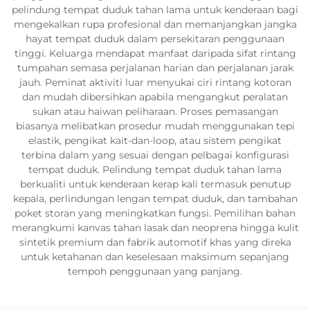
pelindung tempat duduk tahan lama untuk kenderaan bagi
mengekalkan rupa profesional dan memanjangkan jangka
hayat tempat duduk dalam persekitaran penggunaan
tinggi. Keluarga mendapat manfaat daripada sifat rintang
tumpahan semasa perjalanan harian dan perjalanan jarak
jauh. Peminat aktiviti luar menyukai ciri rintang kotoran
dan mudah dibersihkan apabila mengangkut peralatan
sukan atau haiwan peliharaan. Proses pemasangan
biasanya melibatkan prosedur mudah menggunakan tepi
elastik, pengikat kait-dan-loop, atau sistem pengikat
terbina dalam yang sesuai dengan pelbagai konfigurasi
tempat duduk. Pelindung tempat duduk tahan lama
berkualiti untuk kenderaan kerap kali termasuk penutup
kepala, perlindungan lengan tempat duduk, dan tambahan
poket storan yang meningkatkan fungsi. Pemilihan bahan
merangkumi kanvas tahan lasak dan neoprena hingga kulit
sintetik premium dan fabrik automotif khas yang direka
untuk ketahanan dan keselesaan maksimum sepanjang
tempoh penggunaan yang panjang.