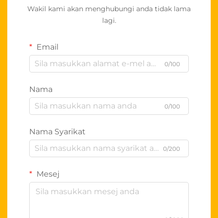
Wakil kami akan menghubungi anda tidak lama
lagi.
Email
0/100
Nama
0/100
Nama Syarikat
0/200
Mesej