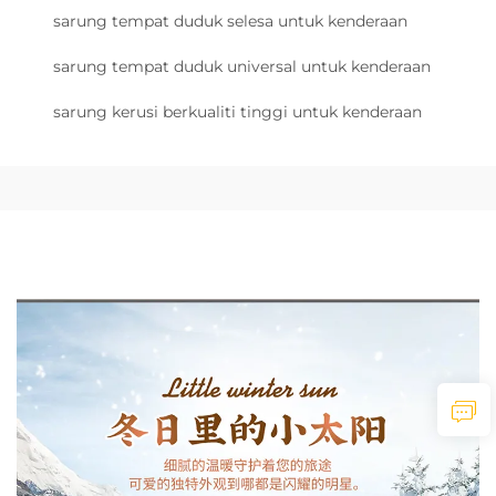
sarung tempat duduk selesa untuk kenderaan
sarung tempat duduk universal untuk kenderaan
sarung kerusi berkualiti tinggi untuk kenderaan