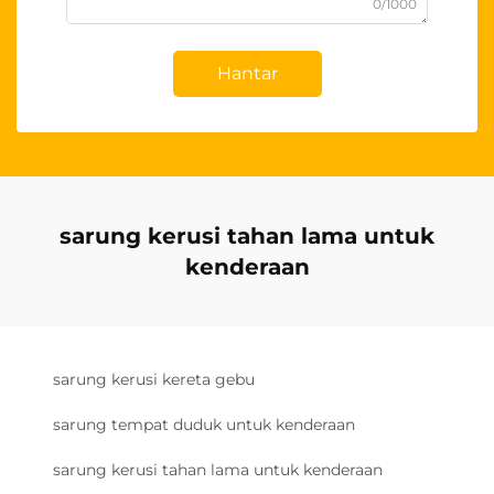
0/1000
Hantar
sarung kerusi tahan lama untuk
kenderaan
sarung kerusi kereta gebu
sarung tempat duduk untuk kenderaan
sarung kerusi tahan lama untuk kenderaan