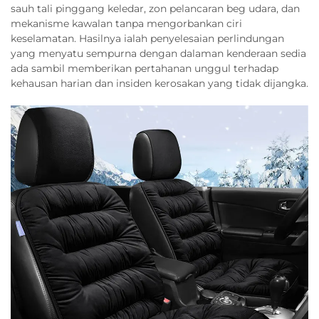
sauh tali pinggang keledar, zon pelancaran beg udara, dan
mekanisme kawalan tanpa mengorbankan ciri
keselamatan. Hasilnya ialah penyelesaian perlindungan
yang menyatu sempurna dengan dalaman kenderaan sedia
ada sambil memberikan pertahanan unggul terhadap
kehausan harian dan insiden kerosakan yang tidak dijangka.