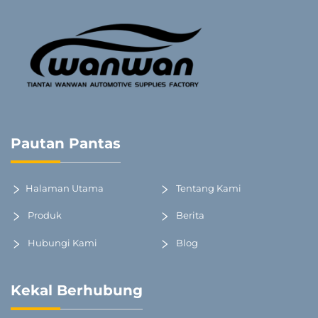
Pautan Pantas
Halaman Utama
Tentang Kami
Produk
Berita
Hubungi Kami
Blog
Kekal Berhubung