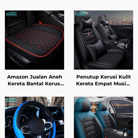
Amazon Jualan Aneh
Penutup Kerusi Kulit
Kereta Bantal Kerusi
Kereta Empat Musim
Universal Sekeping
Universal Tidak Perlu
Empat Musim Baru
Dibasuh Mudah Dijaga
Kulit Tiga Keping
Aksesori Kerusi
Tanpa Bahagian
Belakang