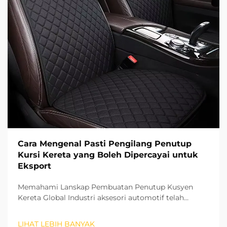
Cara Mengenal Pasti Pengilang Penutup
Kursi Kereta yang Boleh Dipercayai untuk
Eksport
Memahami Lanskap Pembuatan Penutup Kusyen
Kereta Global Industri aksesori automotif telah
menyaksikan pertumbuhan yang ketara pada tahun-
tahun kebelakangan ini, dengan penutup kusyen
LIHAT LEBIH BANYAK