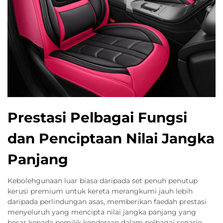
Prestasi Pelbagai Fungsi
dan Penciptaan Nilai Jangka
Panjang
Kebolehgunaan luar biasa daripada set penuh penutup
kerusi premium untuk kereta merangkumi jauh lebih
daripada perlindungan asas, memberikan faedah prestasi
menyeluruh yang mencipta nilai jangka panjang yang
besar kepada pemilik kenderaan dalam pelbagai senario