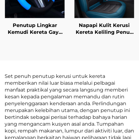
Penutup Lingkar
Napapi Kulit Kerusi
Kemudi Kereta Gaya
Kereta Keliling Penuh
Sukan Kulit Penutup
Penutup Bantal Depan
Tahan Licin Getah
Mudah Jaga Kekal
Pemegang Pelindung
Gaya untuk Semua
Universal Musim
Musim untuk Kereta
Panas, Sejuk, Bunga &
Polo Bandar Moden
Salji Hiasan Kereta
Set penuh penutup kerusi untuk kereta
memberikan nilai luar biasa melalui pelbagai
manfaat praktikal yang secara langsung memberi
kesan kepada pengalaman memandu dan rutin
penyelenggaraan kenderaan anda. Perlindungan
merupakan kelebihan utama, dengan penutup ini
bertindak sebagai perisai terhadap bahaya harian
yang mengancam kusyen asal anda. Tumpahan
kopi, rempah makanan, lumpur dari aktiviti luar, dan
kemalangan berkaitan haiwan peliharaan tidak lagi