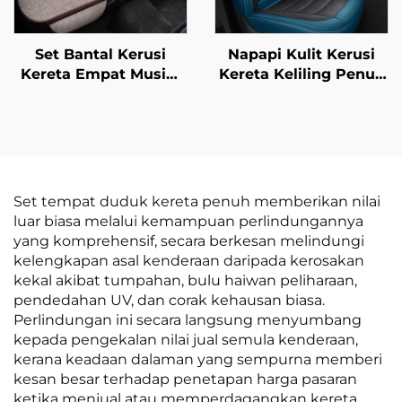
Set Bantal Kerusi
Napapi Kulit Kerusi
Kereta Empat Musim
Kereta Keliling Penuh
Universal Bernafas
Penutup Bantal Depan
Kapas Linen Kerusi
Mudah Jaga Kekal
Belakang Tunggal
Gaya untuk Semua
untuk Kegunaan
Musim untuk Kereta
Musim Panas
Polo Bandar Moden
Set tempat duduk kereta penuh memberikan nilai
luar biasa melalui kemampuan perlindungannya
yang komprehensif, secara berkesan melindungi
kelengkapan asal kenderaan daripada kerosakan
kekal akibat tumpahan, bulu haiwan peliharaan,
pendedahan UV, dan corak kehausan biasa.
Perlindungan ini secara langsung menyumbang
kepada pengekalan nilai jual semula kenderaan,
kerana keadaan dalaman yang sempurna memberi
kesan besar terhadap penetapan harga pasaran
ketika menjual atau memperdagangkan kereta