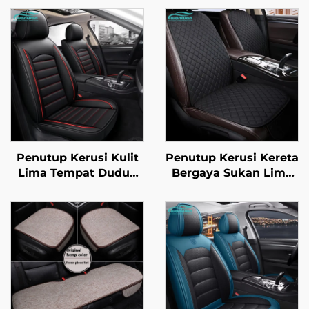
Penutup Kerusi Kulit
Penutup Kerusi Kereta
Lima Tempat Duduk
Bergaya Sukan Lima
Penuh Berkualiti
Tempat Duduk Seunit
Tinggi Amazon Musim
Universal Tidak
Panas Setempat
Terpeleset Tanpa Tali
Empat Musim Untuk
Pengikat Set Tiga
Perniagaan Lintas
Keping Ciri
Sempadan
Pengudaraan Urut