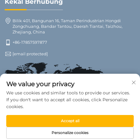
Kekal Berhubung
Bilik 401, Bangunan 16, Taman Perindustrian Hongdi
Zongchuang, Bandar Tantou, Daerah Tiantai, Taizhou,
Zhejiang, China
+86-17857597877
[email protected]
We value your privacy
We use cookies and similar tools to provide our services.
If you don't want to accept all cookies, click Personalize
cookies.
Accept all
Hak Cipta © 2025 Kilang Peralatan Kereta Wanwan, Daerah
Personalize cookies
Tiantai. Hak Terpelihara. —
Dasar Privasi