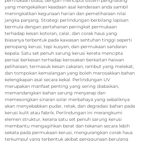
permukaan biasa, dengan mencipta sistem penghalang
yang mengekalkan keadaan asal kenderaan anda sambil
meningkatkan kegunaan harian dan pemeliharaan nilai
jangka panjang. Strategi perlindungan berbilang lapisan
bermula dengan pertahanan peringkat permukaan
terhadap kesan kotoran, calar, dan corak haus yang
biasanya terbentuk pada kawasan sentuhan tinggi seperti
penopang kerusi, tepi kusyen, dan permukaan sandaran
kepala. Satu set penuh sarung kerusi kereta mencipta
perisai berkesan terhadap kerosakan berkaitan haiwan
peliharaan, termasuk kesan cakaran, rambut yang melekat,
dan tompokan kemalangan yang boleh merosakkan bahan
kelengkapan asal secara kekal. Perlindungan UV
merupakan manfaat penting yang sering diabaikan,
memandangkan bahan sarung menyerap dan
memesongkan sinaran solar merbahaya yang sebaliknya
akan menyebabkan pudar, retak, dan degradasi bahan pada
kerusi kulit atau fabrik. Perlindungan ini merangkumi
elemen struktur, kerana satu set penuh sarung kerusi
membantu mengagihkan berat dan tekanan secara lebih
sekata pada permukaan kerusi, mengurangkan corak haus
terkumpul yang terbentuk akibat penggunaan berulang