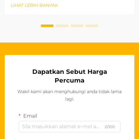
penutup roda stereng OEM telah muncul sebagai
LIHAT LEBIH BANYAK
segmen produk yang amat menguntungkan bagi
pemborong. Produk berkualiti tinggi ini...
Dapatkan Sebut Harga
Percuma
Wakil kami akan menghubungi anda tidak lama
lagi.
Email
0/100