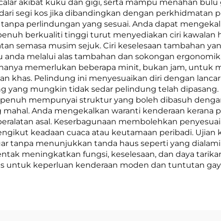
calar akibat kuku dan gigi, serta mampu menahan bul
n dari segi kos jika dibandingkan dengan perkhidmatan
 tanpa perlindungan yang sesuai. Anda dapat mengeka
n penuh berkualiti tinggi turut menyediakan ciri kawa
n semasa musim sejuk. Ciri keselesaan tambahan yan
nda melalui alas tambahan dan sokongan ergonomik 
ya memerlukan beberapa minit, bukan jam, untuk menc
an khas. Pelindung ini menyesuaikan diri dengan lanca
ng yang mungkin tidak sedar pelindung telah dipasan
an penuh mempunyai struktur yang boleh dibasuh deng
 mahal. Anda mengekalkan waranti kenderaan kerana pe
 peralatan asal. Keserbagunaan membolehkan penyes
ngikut keadaan cuaca atau keutamaan peribadi. Ujian
 tanpa menunjukkan tanda haus seperti yang dialami ole
tak meningkatkan fungsi, keselesaan, dan daya tarikan 
usus untuk keperluan kenderaan moden dan tuntutan ga