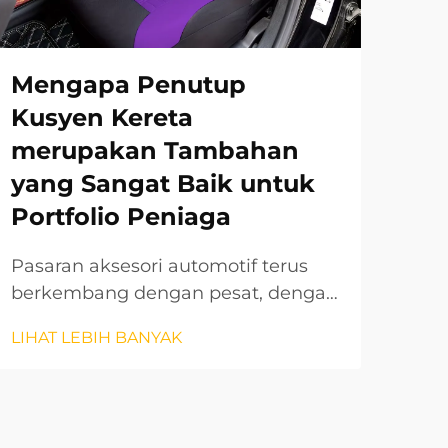
Mengapa Penutup
Ap
Kusyen Kereta
Di
merupakan Tambahan
Ke
yang Sangat Baik untuk
Pe
Portfolio Peniaga
Pas
ter
Pasaran aksesori automotif terus
pes
berkembang dengan pesat, dengan
LIH
uni
penutup kusyen kereta muncul
LIHAT LEBIH BANYAK
kat
sebagai salah satu kategori produk
men
yang paling menguntungkan dan
Aks
diminati oleh pengedar di seluruh
pel
dunia. Peningkatan automotif yang