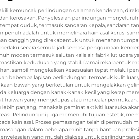
akili kemuncak perlindungan dalaman kenderaan, direk
an kerosakan. Penyelesaian perlindungan menyeluruh i
mpat duduk, termasuk sandaran kepala, sandaran tangan
an penuh adalah untuk memelihara kain asal kerusi sam
han canggih yang direkabentuk untuk menahan tumpahan
g berlaku secara semula jadi semasa penggunaan kendera
nuh moden termasuk salutan kalis air, fabrik lut udar
 memastikan kedudukan yang stabil. Ramai reka bentuk
n, sambil mengekalkan kesesuaian tepat melalui pen
an beberapa lapisan perlindungan, termasuk kulit luar 
aan bawah yang berketulan untuk mengelakkan gelincir.
ipada keluarga dengan kanak-kanak kecil yang kerap 
ut haiwan yang mengelupas atau mencalar permukaan.
 lebih panjang, manakala peminat aktiviti luar suka aka
kreasi. Pelindung ini juga memenuhi tujuan estetik, 
da kain asal. Proses pemasangan telah dipermudah mel
sangan dalam beberapa minit tanpa bantuan profesion
i penyelesaian yang mudah diakses untuk perlindungan