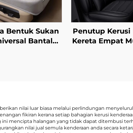
a Bentuk Sukan
Penutup Kerusi 
iversal Bantal
Kereta Empat M
usi Kereta Kulit
Universal Tidak 
keping dengan
Dibasuh Mud
ri Penyejuk dan
Dijaga Akseso
rut Kain Linen
Kerusi
uk Musim Bunga
n Musim Panas
Sesuai Mazda
erikan nilai luar biasa melalui perlindungan menyelu
angan fikiran kerana setiap bahagian kerusi kenderaan
 ini mencipta halangan yang tidak dapat ditembusi te
urangkan nilai jual semula kenderaan anda secara keta