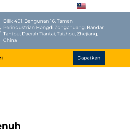
MS
Bilik 401, Bangunan 16, Taman
Perindustrian Hongdi Zongchuang, Bandar
Tantou, Daerah Tiantai, Taizhou, Zhejiang,
China
Dapatkan
MI
Sebut Harga
penuh