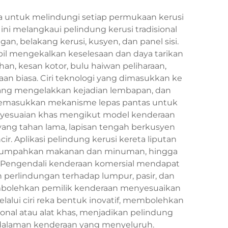
a untuk melindungi setiap permukaan kerusi
ni melangkaui pelindung kerusi tradisional
, belakang kerusi, kusyen, dan panel sisi.
bil mengekalkan keselesaan dan daya tarikan
, kesan kotor, bulu haiwan peliharaan,
an biasa. Ciri teknologi yang dimasukkan ke
a yang mengelakkan kejadian lembapan, dan
 memasukkan mekanisme lepas pantas untuk
yesuaian khas mengikut model kenderaan
yang tahan lama, lapisan tengah berkusyen
 Aplikasi pelindung kerusi kereta liputan
menumpahkan makanan dan minuman, hingga
 Pengendali kenderaan komersial mendapat
n perlindungan terhadap lumpur, pasir, dan
membolehkan pemilik kenderaan menyesuaikan
alui ciri reka bentuk inovatif, membolehkan
al atau alat khas, menjadikan pelindung
 dalaman kenderaan yang menyeluruh.