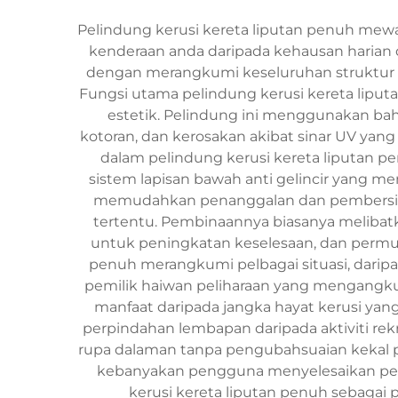
Pelindung kerusi kereta liputan penuh mew
kenderaan anda daripada kehausan harian d
dengan merangkumi keseluruhan struktur te
Fungsi utama pelindung kerusi kereta liput
estetik. Pelindung ini menggunakan ba
kotoran, dan kerosakan akibat sinar UV yan
dalam pelindung kerusi kereta liputan pe
sistem lapisan bawah anti gelincir yang
memudahkan penanggalan dan pembersiha
tertentu. Pembinaannya biasanya melibatk
untuk peningkatan keselesaan, dan permuk
penuh merangkumi pelbagai situasi, dar
pemilik haiwan peliharaan yang mengangk
manfaat daripada jangka hayat kerusi yang
perpindahan lembapan daripada aktiviti re
rupa dalaman tanpa pengubahsuaian kekal pa
kebanyakan pengguna menyelesaikan pema
kerusi kereta liputan penuh sebaga