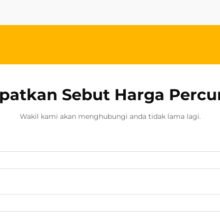
Aksesori pelindung ini tidak hanya
meningkatkan estetika...
patkan Sebut Harga Perc
Wakil kami akan menghubungi anda tidak lama lagi.