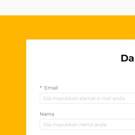
penutup kursi anda...
Da
Email
Nama