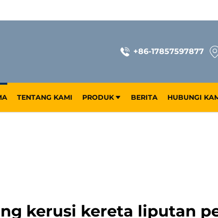
+86-17857597877
MA
TENTANG KAMI
PRODUK
BERITA
HUBUNGI KA
ng kerusi kereta liputan 