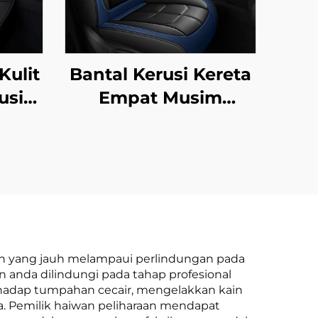
Kulit
Bantal Kerusi Kereta
usim
Empat Musim
Perlu
Dilengkungkan
ah
Penuh Generasi
ri
Baharu Kulit
Poliester Untuk
Kelengkapan Kerusi
Kereta
ruh yang jauh melampaui perlindungan pada
 anda dilindungi pada tahap profesional
rhadap tumpahan cecair, mengelakkan kain
ra. Pemilik haiwan peliharaan mendapat