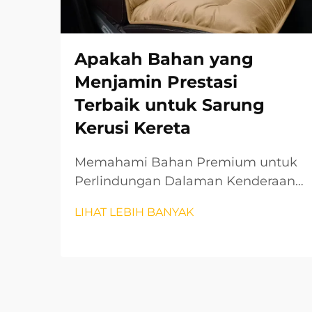
Apakah Bahan yang
Menjamin Prestasi
Terbaik untuk Sarung
Kerusi Kereta
Memahami Bahan Premium untuk
Perlindungan Dalaman Kenderaan
Apabila datang kepada melindungi
LIHAT LEBIH BANYAK
dan meningkatkan dalaman
kenderaan anda, memilih penutup
kursi kereta yang betul boleh
membuat perbezaan besar dari segi
estetika dan jangka hayat. Bahan