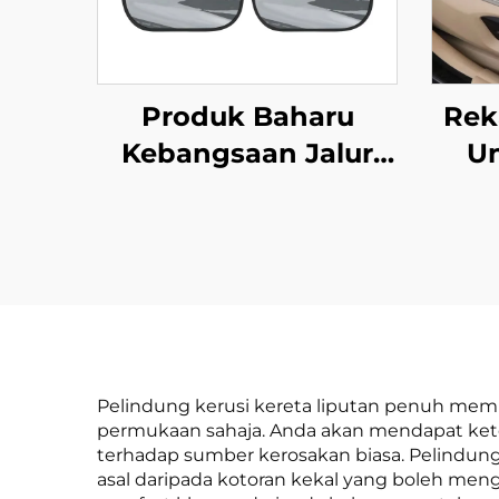
Produk Baharu
Rek
Kebangsaan Jalur
Un
Hitam PVC Mesh
Ker
Penutup Cermin
Se
Kereta Penghalang
Ci
Panas Elektrostatik
U
Tirai Tingkap untuk
unt
Penebatan Haba dan
da
Penapisan UV
Pelindung kerusi kereta liputan penuh memb
permukaan sahaja. Anda akan mendapat keten
terhadap sumber kerosakan biasa. Pelindung
asal daripada kotoran kekal yang boleh meng