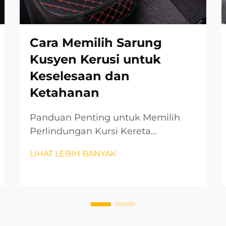
Cara Memilih Sarung
Kusyen Kerusi untuk
Keselesaan dan
Ketahanan
Panduan Penting untuk Memilih
Perlindungan Kursi Kereta
Premium Apabila tiba masanya
LIHAT LEBIH BANYAK
untuk mengekalkan dalaman
kenderaan anda dan memastikan
pengalaman memandu yang
selesa, penutup bantal kereta
memainkan peranan penting.