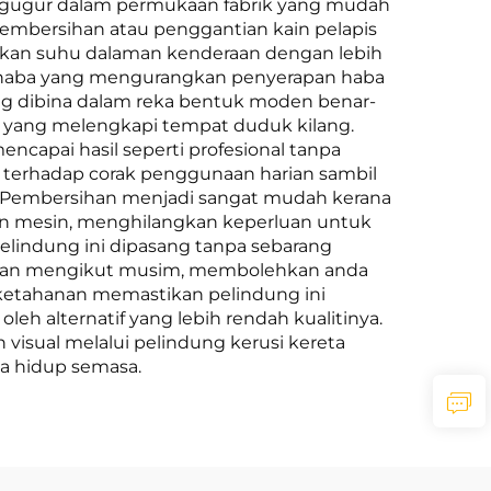
u gugur dalam permukaan fabrik yang mudah
 pembersihan atau penggantian kain pelapis
lkan suhu dalaman kenderaan dengan lebih
lan haba yang mengurangkan penyerapan haba
g dibina dalam reka bentuk moden benar-
yang melengkapi tempat duduk kilang.
apai hasil seperti profesional tanpa
r terhadap corak penggunaan harian sambil
g. Pembersihan menjadi sangat mudah kerana
an mesin, menghilangkan keperluan untuk
lindung ini dipasang tanpa sebarang
uaian mengikut musim, membolehkan anda
 ketahanan memastikan pelindung ini
h alternatif yang lebih rendah kualitinya.
visual melalui pelindung kerusi kereta
ya hidup semasa.