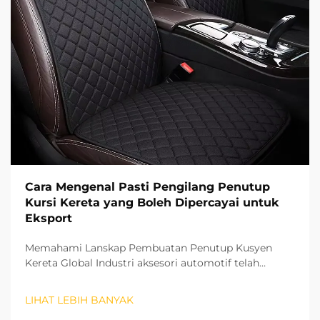
Cara Mengenal Pasti Pengilang Penutup
Kursi Kereta yang Boleh Dipercayai untuk
Eksport
Memahami Lanskap Pembuatan Penutup Kusyen
Kereta Global Industri aksesori automotif telah
menyaksikan pertumbuhan yang ketara pada tahun-
tahun kebelakangan ini, dengan penutup kusyen
LIHAT LEBIH BANYAK
kereta muncul sebagai segmen penting. Bagi