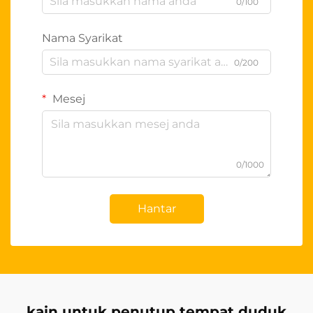
0/100
Nama Syarikat
0/200
Mesej
0/1000
Hantar
kain untuk penutup tempat duduk