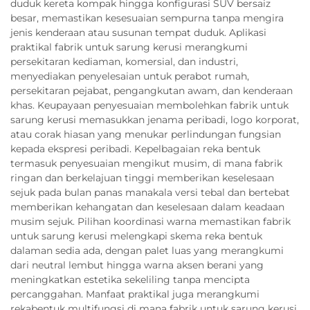
duduk kereta kompak hingga konfigurasi SUV bersaiz
besar, memastikan kesesuaian sempurna tanpa mengira
jenis kenderaan atau susunan tempat duduk. Aplikasi
praktikal fabrik untuk sarung kerusi merangkumi
persekitaran kediaman, komersial, dan industri,
menyediakan penyelesaian untuk perabot rumah,
persekitaran pejabat, pengangkutan awam, dan kenderaan
khas. Keupayaan penyesuaian membolehkan fabrik untuk
sarung kerusi memasukkan jenama peribadi, logo korporat,
atau corak hiasan yang menukar perlindungan fungsian
kepada ekspresi peribadi. Kepelbagaian reka bentuk
termasuk penyesuaian mengikut musim, di mana fabrik
ringan dan berkelajuan tinggi memberikan keselesaan
sejuk pada bulan panas manakala versi tebal dan bertebat
memberikan kehangatan dan keselesaan dalam keadaan
musim sejuk. Pilihan koordinasi warna memastikan fabrik
untuk sarung kerusi melengkapi skema reka bentuk
dalaman sedia ada, dengan palet luas yang merangkumi
dari neutral lembut hingga warna aksen berani yang
meningkatkan estetika sekeliling tanpa mencipta
percanggahan. Manfaat praktikal juga merangkumi
rekabentuk multifungsi di mana fabrik untuk sarung kerusi