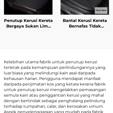
Penutup Kerusi Kereta
Bantal Kerusi Kereta
Bergaya Sukan Lima
Bernafas Tidak
Tempat Duduk Seunit
Terpeleset Semua
Universal Tidak
Musim Bantal Kerusi
Terpeleset Tanpa Tali
Pejabat Tanpa
Pengikat Set Tiga
Bahagian Belakang
Keping Ciri
Bantal Punggung
Pengudaraan Urut
Kelebihan utama fabrik untuk penutup kerusi
terletak pada kemampuan perlindungannya yang
luar biasa yang melindungi kain asal daripada
kehausan harian. Pengguna mendapat manfaat
daripada penjimatan kos yang ketara kerana fabrik
untuk penutup kerusi mengelakkan pemasangan
semula kain atau penggantian kerusi yang mahal
dengan bertindak sebagai penghalang pelindung
terhadap tumpahan, calar, dan kerosakan umum.
Aspek penyelenggaraan yang mudah pada fabrik