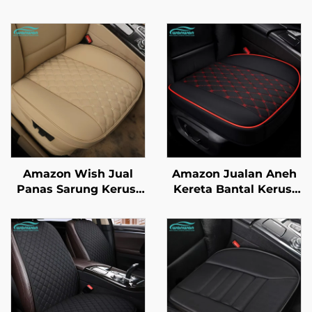
Amazon Wish Jual
Amazon Jualan Aneh
Panas Sarung Kerusi
Kereta Bantal Kerusi
Kereta Universal
Universal Sekeping
Semua Musim dengan
Empat Musim Baru
Sarung Kerusi Kereta
Kulit Tiga Keping
Keseluruhan Bahagian
Tanpa Bahagian
Belakang
Belakang