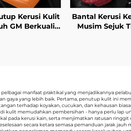
tup Kerusi Kulit
Bantal Kerusi K
h GM Berkualiti
Musim Sejuk T
ggi Musim Sejuk
Kepingan Ban
anas Setempat
Kerusi Depa
Empat Musim
Berbulu Tid
rlaris Amazon
Terpeleset R
Bentuk Segi E
Tanpa Bahagi
Belakang Per
 pelbagai manfaat praktikal yang menjadikannya pelabu
 gaya yang lebih baik. Pertama, penutup kulit ini mem
Penyejuka
intangan terhadap koyakan, cucukan, dan kehausan biasa
adi kulit memudahkan pembersihan - hanya perlu lap 
l pada kerusi kain, serta menjimatkan ratusan ringgit
selesaan secara ketara semasa pemanduan jarak jauh me