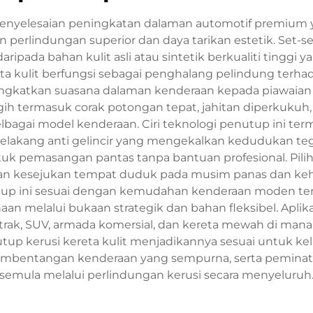
i penyelesaian peningkatan dalaman automotif premi
perlindungan superior dan daya tarikan estetik. Set-s
ripada bahan kulit asli atau sintetik berkualiti tingg
eta kulit berfungsi sebagai penghalang pelindung terha
ngkatkan suasana dalaman kenderaan kepada piawaian
 termasuk corak potongan tepat, jahitan diperkukuh,
ai model kenderaan. Ciri teknologi penutup ini termas
belakang anti gelincir yang mengekalkan kedudukan 
ntuk pemasangan pantas tanpa bantuan profesional. Pili
lkan kesejukan tempat duduk pada musim panas dan ke
utup ini sesuai dengan kemudahan kenderaan moden ter
aan melalui bukaan strategik dan bahan fleksibel. Apli
rak, SUV, armada komersial, dan kereta mewah di mana 
tup kerusi kereta kulit menjadikannya sesuai untuk k
embentangan kenderaan yang sempurna, serta peminat a
semula melalui perlindungan kerusi secara menyeluruh