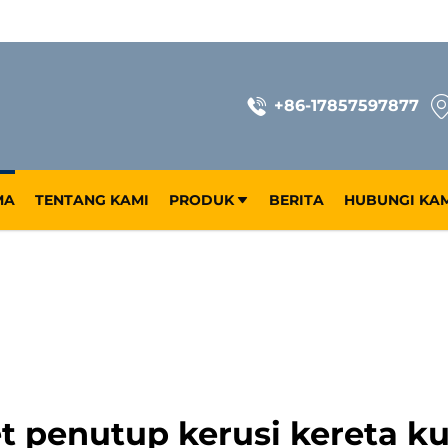
+86-17857597877
MA
TENTANG KAMI
PRODUK
BERITA
HUBUNGI KA
t penutup kerusi kereta ku