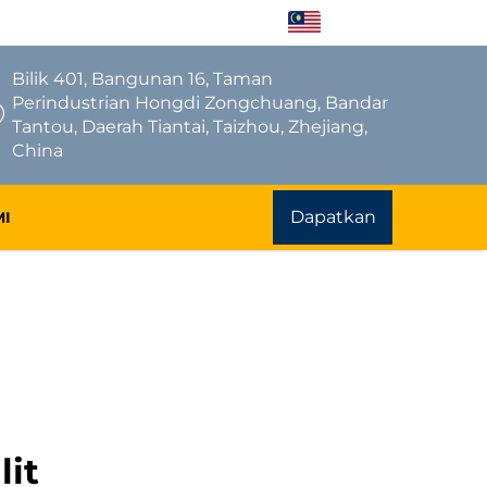
MS
Bilik 401, Bangunan 16, Taman
Perindustrian Hongdi Zongchuang, Bandar
Tantou, Daerah Tiantai, Taizhou, Zhejiang,
China
Dapatkan
MI
Sebut Harga
lit