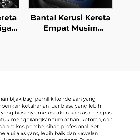
ereta
Bantal Kerusi Kereta
iga
Empat Musim
tal
Dilengkungkan
n
Penuh Generasi
ak
Baharu Kulit
eka
Poliester Untuk
mpat
Kelengkapan Kerusi
an
Kereta
cuma
ran bijak bagi pemilik kenderaan yang
berikan ketahanan luar biasa yang lebih
n
 yang biasanya merosakkan kain asal selepas
untuk menghilangkan tumpahan, kotoran, dan
 dalam kos pembersihan profesional. Set
lalui alas yang lebih baik dan kawalan