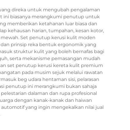
um yang direka untuk mengubah pengalaman
et ini biasanya merangkumi penutup untuk
i yang memberikan ketahanan luar biasa dan
dap kehausan harian, tumpahan, kesan kotor,
 mewah. Set penutup kerusi kulit moden
 dan prinsip reka bentuk ergonomik yang
uk struktur kulit yang boleh bernafas bagi
teguh, serta mekanisme pemasangan mudah
han set penutup kerusi kereta kulit premium
hangatan pada musim sejuk melalui rawatan
masuk beg udara hentaman sisi, pelarasan
kasi penutup ini merangkumi bukan sahaja
pelestarian dalaman dan rupa profesional
eluarga dengan kanak-kanak dan haiwan
utomotif yang ingin mengekalkan nilai jual
.