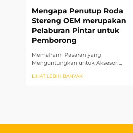
Mengapa Penutup Roda
Stereng OEM merupakan
Pelaburan Pintar untuk
Pemborong
Memahami Pasaran yang
Menguntungkan untuk Aksesori
Kenderaan Premium Pasaran
LIHAT LEBIH BANYAK
aksesori automotiv terus
berkembang dengan pesat, dan
penutup roda stereng OEM telah
muncul sebagai segmen produk
yang amat menguntungkan bagi
pemborong. Produk berkualiti
tinggi ini...