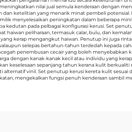
ingkatkan pengalaman memandu secara keseluruhan u
ni meningkatkan nilai jual semula kenderaan dengan me
 dan ketelitian yang menarik minat pembeli potensial
ilik menyelesaikan peningkatan dalam beberapa minit
a kedutan pada pelbagai konfigurasi kerusi. Set penut
t haiwan peliharaan, termasuk calar, bulu, dan kemala
 yang kerap mengangkut haiwan. Penutup ini juga rint
walaupun selepas bertahun-tahun terdedah kepada ca
ir mencegah penembusan cecair yang boleh menyebabkan k
luarga dengan kanak-kanak kecil atau individu yang k
 keselesaan sepanjang tahun kerana kulit berkualiti
i alternatif vinil. Set penutup kerusi kereta kulit sesu
 sekatan, mengekalkan fungsi penuh kenderaan sambil