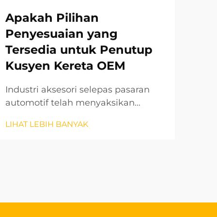
Apakah Pilihan
Ap
Penyesuaian yang
Di
Tersedia untuk Penutup
Ke
Kusyen Kereta OEM
Pe
Industri aksesori selepas pasaran
Pas
automotif telah menyaksikan
ter
pertumbuhan yang besar dalam
pes
LIHAT LEBIH BANYAK
LIH
pilihan penyesuaian, terutamanya
uni
dalam bidang aksesori dalaman.
kat
Penutup kusyen kereta OEM
men
mewakili salah satu peningkatan
Aks
yang paling dicari oleh pemilik
pel
kenderaan yang ingin
men
meningkatkan...
seper