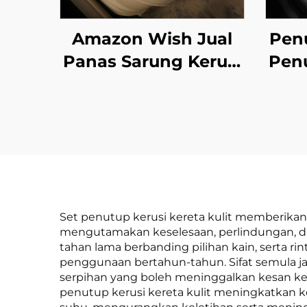
Amazon Wish Jual
Penu
Panas Sarung Kerusi
Penu
Kereta Universal
Tin
Semua Musim
P
dengan Sarung
Kerusi Kereta
Te
Keseluruhan
Bahagian Belakang
Set penutup kerusi kereta kulit memberikan
mengutamakan keselesaan, perlindungan, dan
tahan lama berbanding pilihan kain, serta r
penggunaan bertahun-tahun. Sifat semula j
serpihan yang boleh meninggalkan kesan keka
penutup kerusi kereta kulit meningkatkan ke