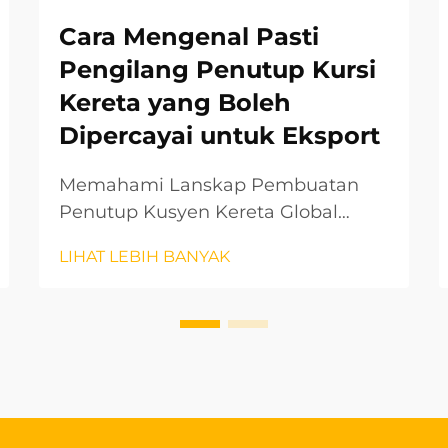
Cara Mengenal Pasti
Pengilang Penutup Kursi
Kereta yang Boleh
Dipercayai untuk Eksport
Memahami Lanskap Pembuatan
Penutup Kusyen Kereta Global
Industri aksesori automotif telah
LIHAT LEBIH BANYAK
menyaksikan pertumbuhan yang
ketara pada tahun-tahun
kebelakangan ini, dengan penutup
kusyen kereta muncul sebagai
segmen penting. Bagi perniagaan
yang ingin memasuki pasaran
antarabangsa...