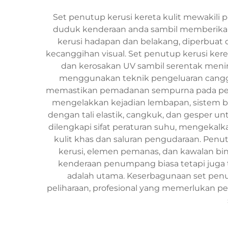
Set penutup kerusi kereta kulit mewakil
duduk kenderaan anda sambil memberikan 
kerusi hadapan dan belakang, diperbuat da
kecanggihan visual. Set penutup kerusi ker
dan kerosakan UV sambil serentak meni
menggunakan teknik pengeluaran canggih
memastikan pemadanan sempurna pada pelbag
mengelakkan kejadian lembapan, sistem 
dengan tali elastik, cangkuk, dan gesper u
dilengkapi sifat peraturan suhu, mengeka
kulit khas dan saluran pengudaraan. Pen
kerusi, elemen pemanas, dan kawalan bin
kenderaan penumpang biasa tetapi juga t
adalah utama. Keserbagunaan set penu
peliharaan, profesional yang memerlukan p