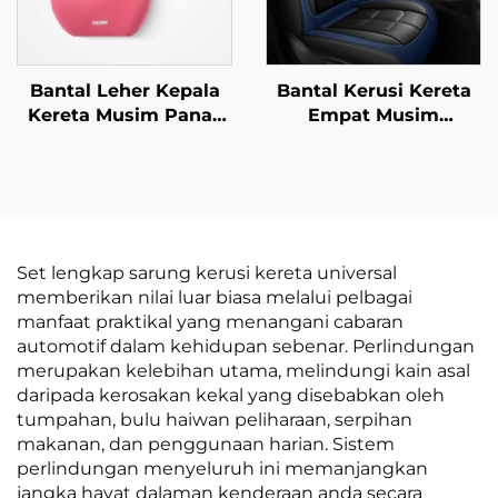
Bantal Leher Kepala
Bantal Kerusi Kereta
Kereta Musim Panas
Empat Musim
Penerbangan Gred
Dilengkungkan Penuh
Bantal Leher Bahan
Generasi Baharu Kulit
Kulit untuk Kerusi
Poliester Untuk
Kereta dan
Kelengkapan Kerusi
Penerbangan
Kereta
Set lengkap sarung kerusi kereta universal
memberikan nilai luar biasa melalui pelbagai
manfaat praktikal yang menangani cabaran
automotif dalam kehidupan sebenar. Perlindungan
merupakan kelebihan utama, melindungi kain asal
daripada kerosakan kekal yang disebabkan oleh
tumpahan, bulu haiwan peliharaan, serpihan
makanan, dan penggunaan harian. Sistem
perlindungan menyeluruh ini memanjangkan
jangka hayat dalaman kenderaan anda secara