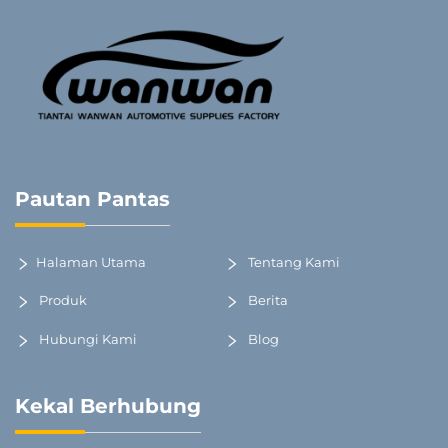
Pautan Pantas
Halaman Utama
Tentang Kami
Produk
Berita
Hubungi Kami
Blog
Kekal Berhubung