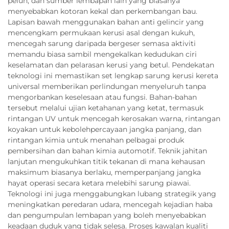
peluh, dan sumber lembapan lain yang biasanya
menyebabkan kotoran kekal dan perkembangan bau.
Lapisan bawah menggunakan bahan anti gelincir yang
mencengkam permukaan kerusi asal dengan kukuh,
mencegah sarung daripada bergeser semasa aktiviti
memandu biasa sambil mengekalkan kedudukan ciri
keselamatan dan pelarasan kerusi yang betul. Pendekatan
teknologi ini memastikan set lengkap sarung kerusi kereta
universal memberikan perlindungan menyeluruh tanpa
mengorbankan keselesaan atau fungsi. Bahan-bahan
tersebut melalui ujian ketahanan yang ketat, termasuk
rintangan UV untuk mencegah kerosakan warna, rintangan
koyakan untuk kebolehpercayaan jangka panjang, dan
rintangan kimia untuk menahan pelbagai produk
pembersihan dan bahan kimia automotif. Teknik jahitan
lanjutan mengukuhkan titik tekanan di mana kehausan
maksimum biasanya berlaku, memperpanjang jangka
hayat operasi secara ketara melebihi sarung piawai.
Teknologi ini juga menggabungkan lubang strategik yang
meningkatkan peredaran udara, mencegah kejadian haba
dan pengumpulan lembapan yang boleh menyebabkan
keadaan duduk yang tidak selesa. Proses kawalan kualiti