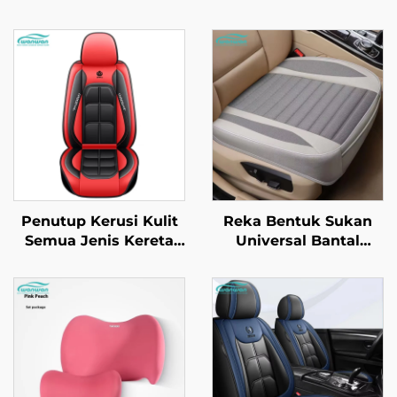
Penutup Kerusi Kulit
Reka Bentuk Sukan
Semua Jenis Kereta
Universal Bantal
Lima Tempat Duduk
Kerusi Kereta Kulit
Dilengkungkan Penuh
Sekeping dengan Ciri
Kekal Tahan Lasak
Penyejuk dan Urut
Tahan Kotor Tahan
Kain Linen untuk
Lemas
Musim Bunga dan
Musim Panas Sesuai
Mazda