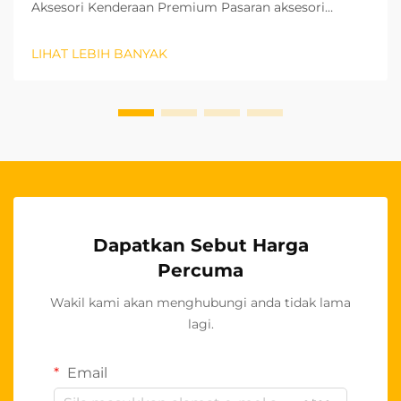
Aksesori Kenderaan Premium Pasaran aksesori
automotiv terus berkembang dengan pesat, dan
penutup roda stereng OEM telah muncul sebagai
LIHAT LEBIH BANYAK
segmen produk yang amat menguntungkan bagi
pemborong. Produk berkualiti tinggi ini...
Dapatkan Sebut Harga
Percuma
Wakil kami akan menghubungi anda tidak lama
lagi.
Email