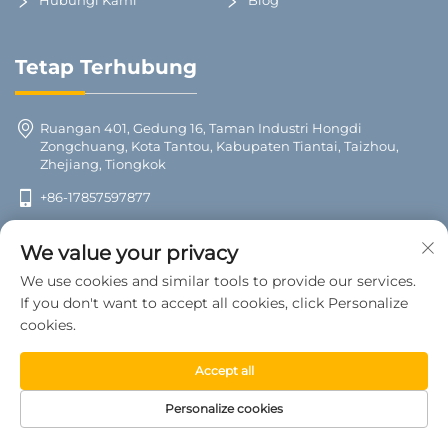
Hubungi Kami
Blog
Tetap Terhubung
Ruangan 401, Gedung 16, Taman Industri Hongdi
Zongchuang, Kota Tantou, Kabupaten Tiantai, Taizhou,
Zhejiang, Tiongkok
+86-17857597877
[email protected]
We value your privacy
We use cookies and similar tools to provide our services.
If you don't want to accept all cookies, click Personalize
cookies.
Accept all
Personalize cookies